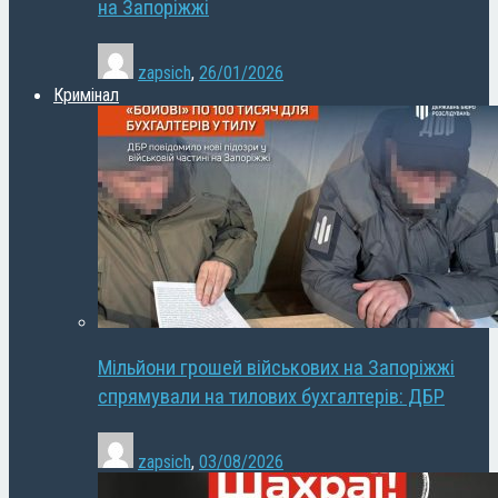
на Запоріжжі
zapsich
,
26/01/2026
Кримінал
Мільйони грошей військових на Запоріжжі
спрямували на тилових бухгалтерів: ДБР
zapsich
,
03/08/2026