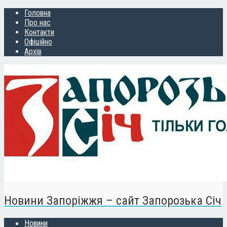
Головна
Про нас
Контакти
Офіційно
Архів
Новини Запоріжжя – сайт Запорозька Січ
Новини