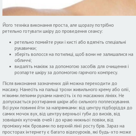
Його техніка виконання проста, але щоразу потрібно
ретельно готувати шкіру до проведення сеансу:
ретельно помийте руки і кисті або вдягніть спеціальні
рукавички;
зберіть волосся на потилиці, щоб вони не залишалися на
обличчі;
видаліть макіяж за допомогою засобів для очищення і
розпарте шкіру за допомогою гарячого компресу.
Після виконання зазначених дій можна переходити до
масажу. Нанесіть на пальці трохи живильного крему або олії,
м’якими легкими рухами нанесіть їх по масажних лініях. Не
допускається розтирання шкіри або сильного поплескування.
Всі рухи повинні йти за напрямками: від центру підборіддя до
самих мочок вух, від центру верхньої губи до висків, від
зовнішніх куточків очей і до краю нижньої повіки, від
проміжку між бровами по верхній лінії росту брів. Зараз на
просторах інтернету є багато відеоуроків, які будь-хто може