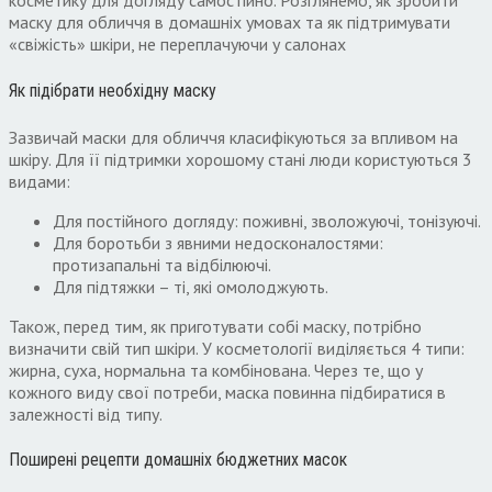
косметику для догляду самостійно. Розглянемо, як зробити
маску для обличчя в домашніх умовах та як підтримувати
«свіжість» шкіри, не переплачуючи у салонах
Як підібрати необхідну маску
Зазвичай маски для обличчя класифікуються за впливом на
шкіру. Для її підтримки хорошому стані люди користуються 3
видами:
Для постійного догляду: поживні, зволожуючі, тонізуючі.
Для боротьби з явними недосконалостями:
протизапальні та відбілюючі.
Для підтяжки – ті, які омолоджують.
Також, перед тим, як приготувати собі маску, потрібно
визначити свій тип шкіри. У косметології виділяється 4 типи:
жирна, суха, нормальна та комбінована. Через те, що у
кожного виду свої потреби, маска повинна підбиратися в
залежності від типу.
Поширені рецепти домашніх бюджетних масок