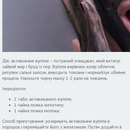
Дія: активоване вугілля – потужний очищувач, який витягує
зайвий жир і бруд із пор. Вугілля вирівнює колір обличчя,
регулює сальні залози, виводить токсини і нормалізує обмінні
процеси. Наносьте чорну маску 1-2 рази на тиждень.
Інгредієнти:
2 табл. активованого вугілля;
1 чайна ложка желатину;
1 чайна ложка молока;
Спосіб приготування: розкришіть активоване вугілля в
порошок і перемішайте його з желатином. Потім додайте в