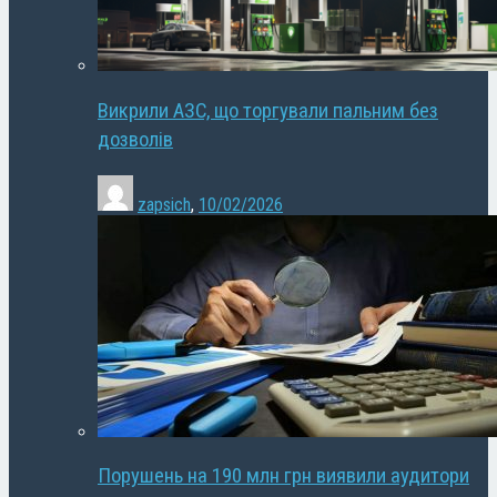
Викрили АЗС, що торгували пальним без
дозволів
zapsich
,
10/02/2026
Порушень на 190 млн грн виявили аудитори