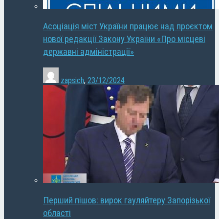
Асоціація міст України працює над проєктом
нової редакції Закону України «Про місцеві
державні адміністрації»
zapsich
,
23/12/2024
Перший пішов: вирок гауляйтеру Запорізької
області