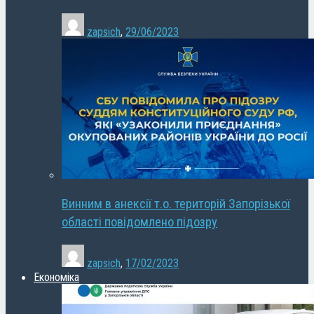
zapsich
,
29/06/2023
Винним в анексії т.о. територій Запорізької
області повідомлено підозру
zapsich
,
17/02/2023
Економіка