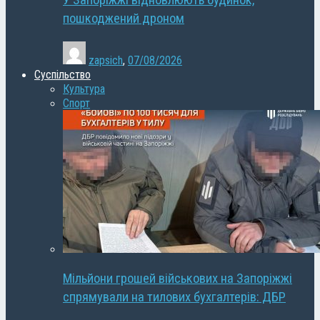
У Запоріжжі відновлюють будинок,
пошкоджений дроном
zapsich
,
07/08/2026
Суспільство
Культура
Спорт
Мільйони грошей військових на Запоріжжі
спрямували на тилових бухгалтерів: ДБР