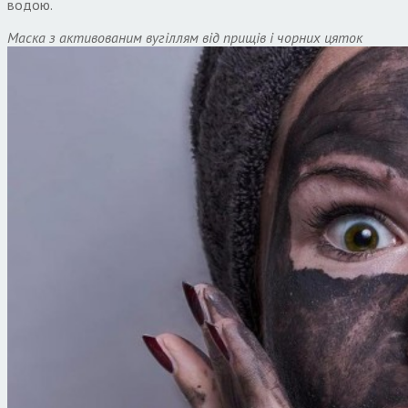
водою.
Маска з активованим вугіллям від прищів і чорних цяток