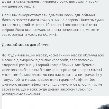
додати кілька крапель лимонного соку, для сухої – трохи
мигдалевого масла.
Перш ніж використовувати домашні маски для обличчя,
бажано протестувати кожну з них на алергію. Нанесіть суміш
на зап’ястя, змийте через 10 хвилин і поспостерігайте за
шкірою. Якщо все нормально і нема почервоніння, можете
застосовувати маску на обличчі.
Домашній масаж для обличчя
Як і будь-який інший масаж, косметичний масаж обличчя або
масаж від зморшок підсилює кровообіг, забезпечуючи
здоровий рум’янець і гарний колір обличчя. Але будемо
дивитися глибше: чим більше крові проходить через мімічні
м’язи, тим більше кисню до них надходить, а це тримає їх у
тонусі. Тобто масаж працює як натуральний ліфтинг без
хімічного впливу, ефективно підтримуючи овал обличчя. Не
забувайте, що масаж буде дієвим засобом тільки при
регулярному виконанні.