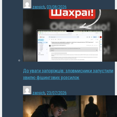
zapsich
,
03/08/2026
До уваги запоріжців: зловмисники запустили
хвилю фішингових розсилок
zapsich
,
23/07/2026