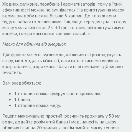
Жодних силіконів, парабенів і ароматизаторів, тому в їхній
ефективності можна не сумніватися. На приготування масок
вдома знадобиться не більше 5 хвилин. До того ж вони
будуть набагато дешевшими. Так, якщо середня ціна за одну
маску у магазині сягає 25-30 грн, то домашні коштуватимуть
копійки, і шкіра вам скаже «велике спасибі».
Маска для обличчя від зморшок
Дія: фрукти містять вуглеводи, які живлять і розгладжують
шкіру, мед додасть м’якості, наситить її киснем і вирівняє
колір обличчя, а крохмаль збагатить вітамінами і дбайливо
очистить.
Вам знадобляться:
1 столова ложка кукурудзяного крохмалю;
1 банан;
1 столова ложка меду.
Рецепт максимально простий: розчиніть крохмаль у 50 мл
води, додайте розім’ятий банан і мед, нанесіть на шкіру
обличчя і шиї на 20 хвилин, а потім змийте маску теплою