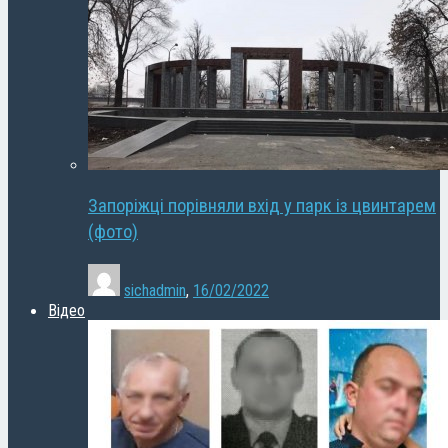
Запоріжці порівняли вхід у парк із цвинтарем
(фото)
sichadmin
,
16/02/2022
Відео