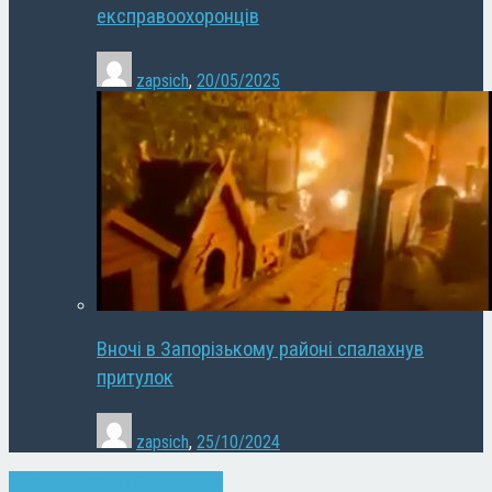
експравоохоронців
zapsich
,
20/05/2025
Вночі в Запорізькому районі спалахнув
притулок
zapsich
,
25/10/2024
Запоріжжя
Новини
Суспільство