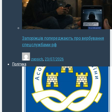
Запоріжців попереджають про вербування
спецслужбами рф
zapsich
,
23/07/2026
Політика