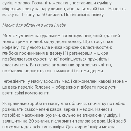
суміш молоко. Розчиніть желатин, поставивши суміш у
мікрохвильовку на пару хвилин, або на водяній бані. Нанесіть
маску на Т-зону на 30 хвилин. Потім зніміть плівку.
Маска для обличчя з кави і меду
Мед є чудовим натуральним зволожувачем, який здатний
довго тримати необхідну дермі вологу. Що стосується
кофеїну, то у нього ціла низка корисних властивостей:
глибоке проникнення в дерму і її регенерація – шкіра
позбавляється сухості, у неї поліпшується пружність і
еластичність. Він сприяє видаленню ороговілих клітин,
позбавляє чорних цяток, тьмяності і втоми дерми.
Інгредієнти: у маску входить мед і свіжомелені кавові зерна –
це весь перелік. Головне – обережно підібрати продукти,
взяти свіжі компоненти.
Як правильно зробити маску для обличчя: спочатку потрібно
розмішати свіжомелені кавові зерна з медом. Нанести
потрібно масажними рухами, сильно не втираючи у шкіру, і
залишити на 20 хвилин, після змити теплою водою. Цей засіб
підходить для всіх типів шкіри. Для жирної шкіри можна