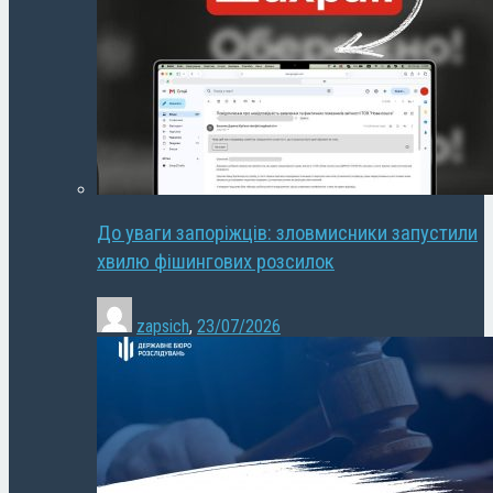
До уваги запоріжців: зловмисники запустили
хвилю фішингових розсилок
zapsich
,
23/07/2026