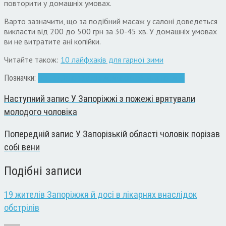
повторити у домашніх умовах.
Варто зазначити, що за подібний масаж у салоні доведеться
викласти від 200 до 500 грн за 30-45 хв. У домашніх умовах
ви не витратите ані копійки.
Читайте також:
10 лайфхаків для гарної зими
Позначки:
догляд
Запоріжжя
краса
маски
обличчя
поради
Наступний запис
У Запоріжжі з пожежі врятували
молодого чоловіка
Попередній запис
У Запорізькій області чоловік порізав
собі вени
Подібні записи
19 жителів Запоріжжя й досі в лікарнях внаслідок
обстрілів