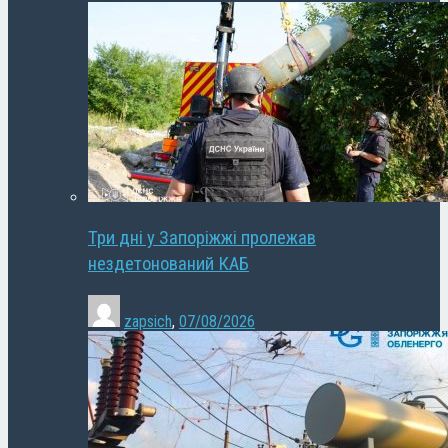
Три дні у Запоріжжі пролежав
нездетонований КАБ
zapsich
,
07/08/2026