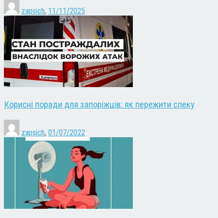
zapsich
,
11/11/2025
Корисні поради для запоріжців: як пережити спеку
zapsich
,
01/07/2022