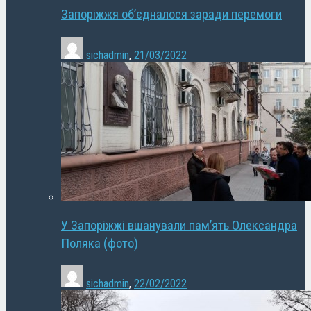
Запоріжжя об’єдналося заради перемоги
sichadmin
,
21/03/2022
У Запоріжжі вшанували пам’ять Олександра
Поляка (фото)
sichadmin
,
22/02/2022