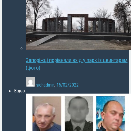
Запоріжці порівняли вхід у парк із цвинтарем
(фото)
sichadmin
,
16/02/2022
Відео