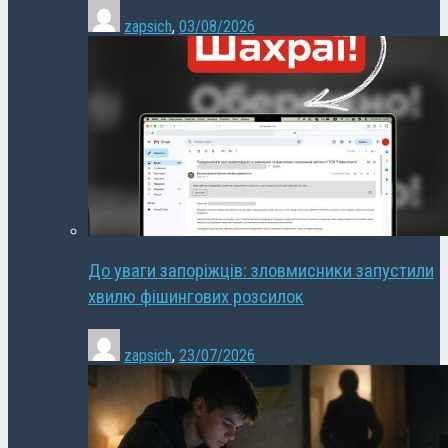
zapsich
,
03/08/2026
До уваги запоріжців: зловмисники запустили
хвилю фішингових розсилок
zapsich
,
23/07/2026