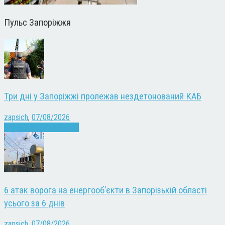
Пульс Запоріжжя
Три дні у Запоріжжі пролежав нездетонований КАБ
zapsich
,
07/08/2026
Війна
Запоріжжя
Новини
6 атак ворога на енергооб’єкти в Запорізькій області
усього за 6 днів
zapsich
,
07/08/2026