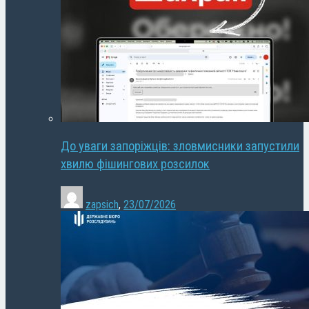
До уваги запоріжців: зловмисники запустили
хвилю фішингових розсилок
zapsich
,
23/07/2026