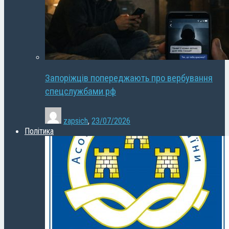
Запоріжців попереджають про вербування
спецслужбами рф
zapsich
,
23/07/2026
Політика