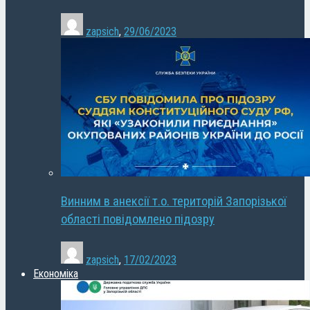
zapsich
,
29/06/2023
Винним в анексії т.о. територій Запорізької
області повідомлено підозру
zapsich
,
17/02/2023
Економіка