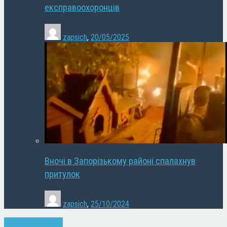
експравоохоронців
zapsich
,
20/05/2025
Вночі в Запорізькому районі спалахнув
притулок
zapsich
,
25/10/2024
Запоріжжя
Новини