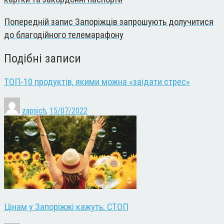
Попередній запис
Запоріжців запрошують долучитися
до благодійного телемарафону
Подібні записи
ТОП-10 продуктів, якими можна «заїдати стрес»
zapsich
,
15/07/2022
Цінам у Запоріжжі кажуть: СТОП