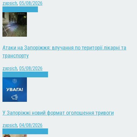
zapsich
,
05/08/2026
Запоріжжя
Новини
Атаки на Запоріжжя: влучання по території лікарні та
транспорту
zapsich
,
05/08/2026
Війна
Запоріжжя
Новини
У Запоріжжі новий формат оголошення тривоги
zapsich
,
04/08/2026
Війна
Запоріжжя
Новини