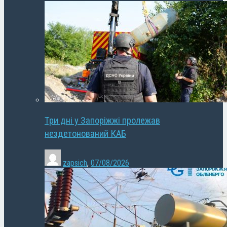
Три дні у Запоріжжі пролежав
нездетонований КАБ
zapsich
,
07/08/2026