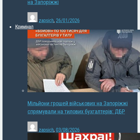
на Запоріжжі
zapsich
,
26/01/2026
Кримінал
Мільйони грошей військових на Запоріжжі
спрямували на тилових бухгалтерів: ДБР
zapsich
,
03/08/2026