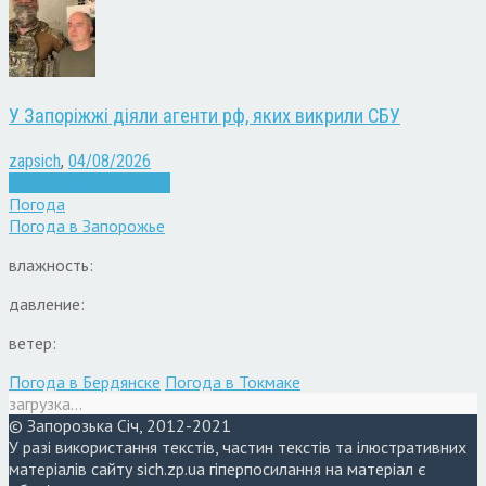
У Запоріжжі діяли агенти рф, яких викрили СБУ
zapsich
,
04/08/2026
Війна
Запоріжжя
Новини
Погода
Погода в
Запорожье
влажность:
давление:
ветер:
Погода в Бердянске
Погода в Токмаке
загрузка...
© Запорозька Січ, 2012-2021
У разі використання текстів, частин текстів та ілюстративних
матеріалів сайту sich.zp.ua гіперпосилання на матеріал є