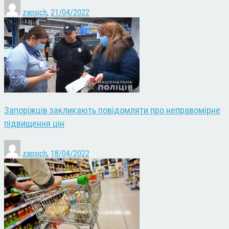
zapsich
,
21/04/2022
Запоріжців закликають повідомляти про неправомірне
підвищення цін
zapsich
,
18/04/2022