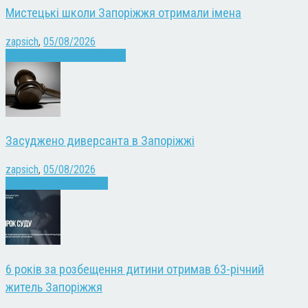
Мистецькі школи Запоріжжя отримали імена
zapsich
,
05/08/2026
Запоріжжя
Культура
Новини
Засуджено диверсанта в Запоріжжі
zapsich
,
05/08/2026
Війна
Запоріжжя
Новини
6 років за розбещення дитини отримав 63-річний
житель Запоріжжя