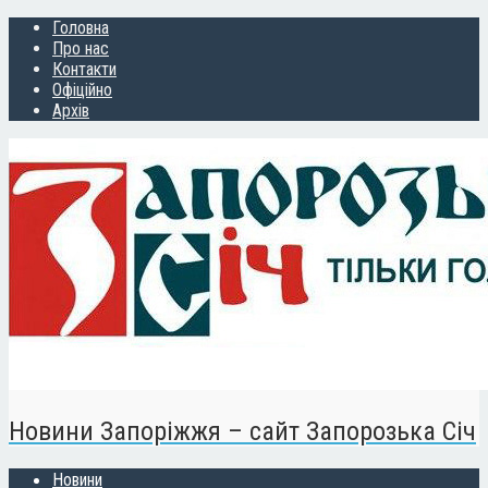
Головна
Про нас
Контакти
Офіційно
Архів
Новини Запоріжжя – сайт Запорозька Січ
Новини