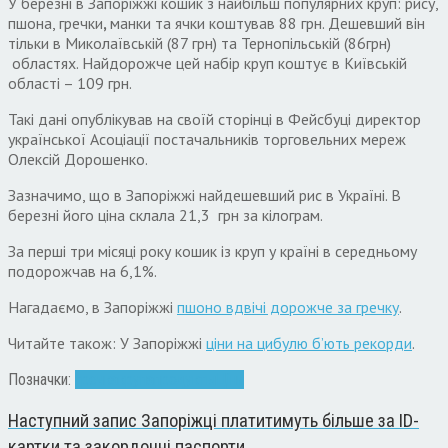
У березні в Запоріжжі кошик з найбільш популярних круп: рису,
пшона, гречки
,
манки та ячки коштував 88 грн. Дешевший він
тільки в Миколаївській (87 грн) та Тернопільській (86грн)
областях. Найдорожче цей набір круп коштує в Київській
області – 109 грн.
Такі дані опублікував на своїй сторінці в Фейсбуці директор
української Асоціації постачальників торговельних мереж
Олексій Дорошенко.
Зазначимо, що в Запоріжжі найдешевший рис в Україні. В
березні його ціна склала 21,3 грн за кілограм.
За перші три місяці року кошик із круп у країні в середньому
подорожчав на 6,1%.
Нагадаємо, в Запоріжжі
пшоно вдвічі дорожче за гречку
.
Читайте також: У Запоріжжі
ціни на цибулю б’ють рекорди
.
Позначки:
гречка
крупа
продукты
Ціни
Наступний запис
Запоріжці платитимуть більше за ID-
картки та закордонні паспорти