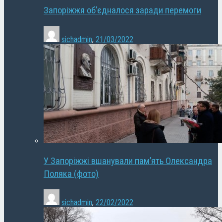
Запоріжжя об’єдналося заради перемоги
sichadmin
,
21/03/2022
У Запоріжжі вшанували пам’ять Олександра
Поляка (фото)
sichadmin
,
22/02/2022