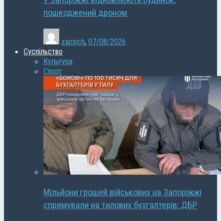
У Запоріжжі відновлюють будинок,
пошкоджений дроном
zapsich
,
07/08/2026
Суспільство
Культура
Спорт
Мільйони грошей військових на Запоріжжі
спрямували на тилових бухгалтерів: ДБР