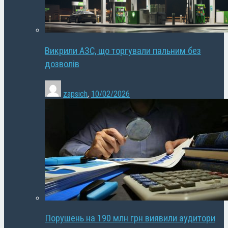
Викрили АЗС, що торгували пальним без
дозволів
zapsich
,
10/02/2026
Порушень на 190 млн грн виявили аудитори