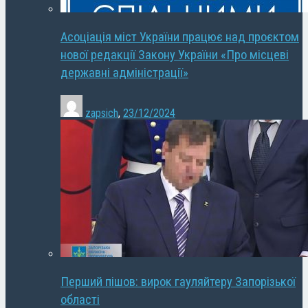
Асоціація міст України працює над проєктом
нової редакції Закону України «Про місцеві
державні адміністрації»
zapsich
,
23/12/2024
Перший пішов: вирок гауляйтеру Запорізької
області