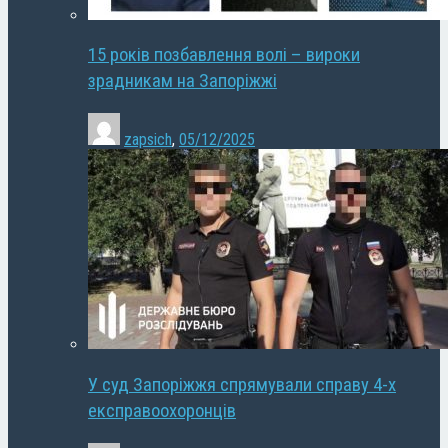
15 років позбавлення волі – вироки
зрадникам на Запоріжжі
zapsich
,
05/12/2025
У суд Запоріжжя спрямували справу 4-х
експравоохоронців