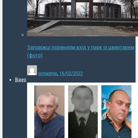
Запоріжці порівняли вхід у парк із цвинтарем
(фото)
sichadmin
,
16/02/2022
Відео