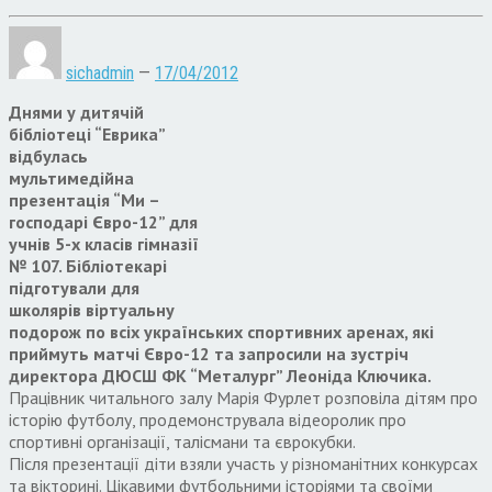
sichadmin
—
17/04/2012
Днями у дитячій
бібліотеці “Еврика”
відбулась
мультимедійна
презентація “Ми –
господарі Євро-12” для
учнів 5-х класів гімназії
№ 107. Бібліотекарі
підготували для
школярів віртуальну
подорож по всіх українських спортивних аренах, які
приймуть матчі Євро-12 та запросили на зустріч
директора ДЮСШ ФК “Металург” Леоніда Ключика.
Працівник читального залу Марія Фурлет розповіла дітям про
історію футболу, продемонструвала відеоролик про
спортивні організації, талісмани та єврокубки.
Після презентації діти взяли участь у різноманітних конкурсах
та вікторині. Цікавими футбольними історіями та своїми