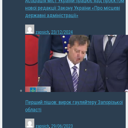
Асоціація міст України працює над проєктом
нової редакції Закону України «Про місцеві
державні адміністрації»
zapsich
,
23/12/2024
Перший пішов: вирок гауляйтеру Запорізької
області
zapsich
,
29/06/2023