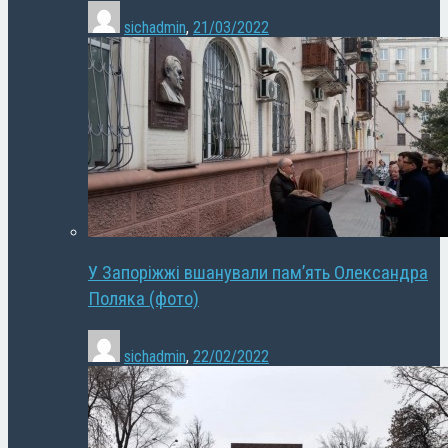
sichadmin
,
21/03/2022
У Запоріжжі вшанували пам’ять Олександра
Поляка (фото)
sichadmin
,
22/02/2022