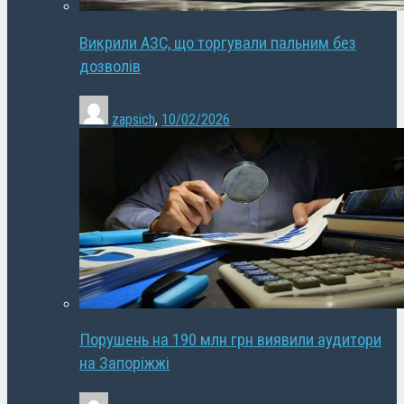
Викрили АЗС, що торгували пальним без
дозволів
zapsich
,
10/02/2026
Порушень на 190 млн грн виявили аудитори
на Запоріжжі