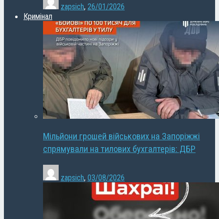
zapsich
,
26/01/2026
Кримінал
Мільйони грошей військових на Запоріжжі
спрямували на тилових бухгалтерів: ДБР
zapsich
,
03/08/2026