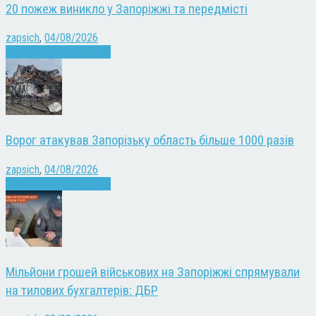
20 пожеж виникло у Запоріжжі та передмісті
zapsich
,
04/08/2026
Війна
Запоріжжя
Новини
Ворог атакував Запорізьку область більше 1000 разів
zapsich
,
04/08/2026
Війна
Запоріжжя
Новини
Мільйони грошей військових на Запоріжжі спрямували
на тилових бухгалтерів: ДБР