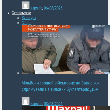
zapsich
,
06/08/2026
Суспільство
Культура
Спорт
Мільйони грошей військових на Запоріжжі
спрямували на тилових бухгалтерів: ДБР
zapsich
,
03/08/2026