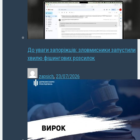
До уваги запоріжців: зловмисники запустили
хвилю фішингових розсилок
zapsich
,
23/07/2026