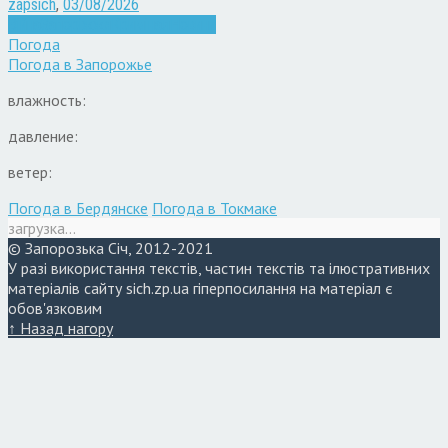
zapsich
,
03/08/2026
Війна
Запоріжжя
Кримінал
Новини
Погода
Погода в
Запорожье
влажность:
давление:
ветер:
Погода в Бердянске
Погода в Токмаке
загрузка...
© Запорозька Січ, 2012-2021
У разі використання текстів, частин текстів та ілюстративних
матеріалів сайту sich.zp.ua гіперпосилання на матеріал є
обов'язковим
↑ Назад нагору