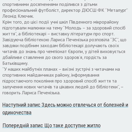
спортивними досягненнями поділився з дітьми
професіональний футболіст, директор ДЮСШ ФК “Металург”
Леонід Ключик.
Крім того, до цієї події учні шкіл Південного мікрорайону
підготували малюнки на тему “Молодь – за здоровий спосіб
життя”, а бібліотекарі – виставку літератури про спорт.
Завідуюча бібліотекою Лариса Печенізька розповіла “ЗС”, що
завдяки подібним заходам бібліотекарі долучають своїх
читачів до знань про чемпіонат Європи, у дітей виховується
дбайливе ставлення до свого здоров’я, гордість за
Батьківщину.
“У наших майбутніх планах – виїзні зустрічі з читачами на
спортивних майданчиках району, інформування
підростаючого покоління про здоровий спосіб життя та
залучення нових читачів та цікавих людей до бібліотеки”, –
говорить Лариса Печенізька.
Наступний запис
Здесь можно отвлечься от болезней и
одиночества
Попередній запис
Що таке доступне житло