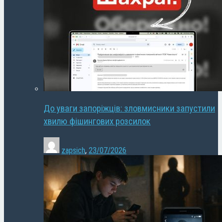
До уваги запоріжців: зловмисники запустили
хвилю фішингових розсилок
zapsich
,
23/07/2026