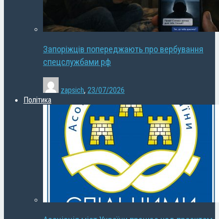
Запоріжців попереджають про вербування
спецслужбами рф
zapsich
,
23/07/2026
Політика