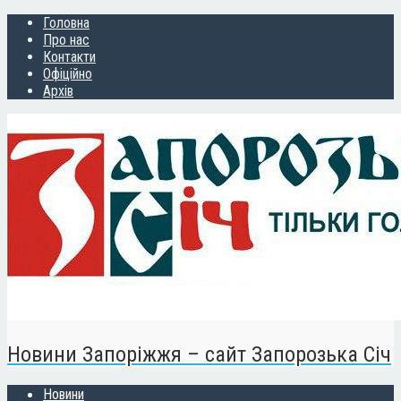
Головна
Про нас
Контакти
Офіційно
Архів
Новини Запоріжжя – сайт Запорозька Січ
Новини