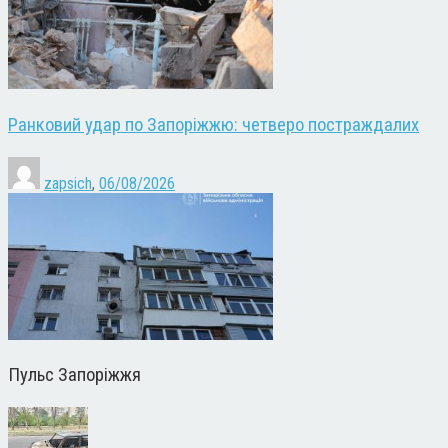
Ранковий удар по Запоріжжю: четверо постраждалих
zapsich
,
06/08/2026
Пульс Запоріжжя