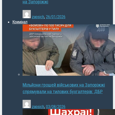
на Запоріжжі
zapsich
,
26/01/2026
Кримінал
Мільйони грошей військових на Запоріжжі
спрямували на тилових бухгалтерів: ДБР
zapsich
,
03/08/2026