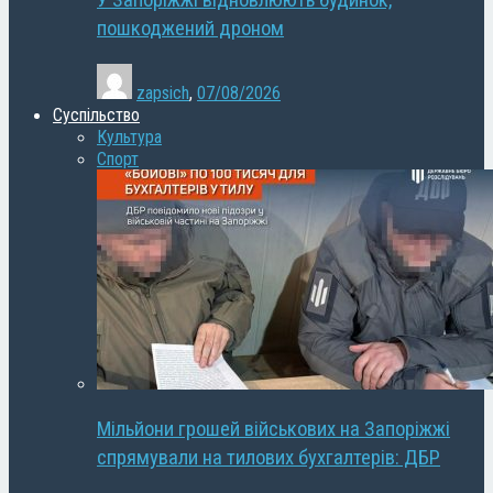
У Запоріжжі відновлюють будинок,
пошкоджений дроном
zapsich
,
07/08/2026
Суспільство
Культура
Спорт
Мільйони грошей військових на Запоріжжі
спрямували на тилових бухгалтерів: ДБР