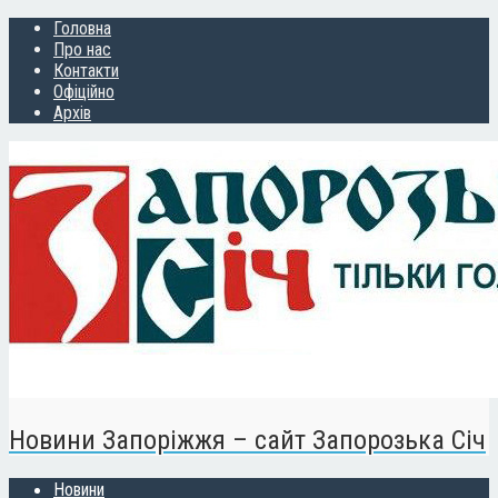
Головна
Про нас
Контакти
Офіційно
Архів
Новини Запоріжжя – сайт Запорозька Січ
Новини