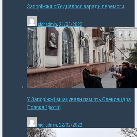
Запоріжжя об’єдналося заради перемоги
sichadmin
,
21/03/2022
У Запоріжжі вшанували пам’ять Олександра
Поляка (фото)
sichadmin
,
22/02/2022