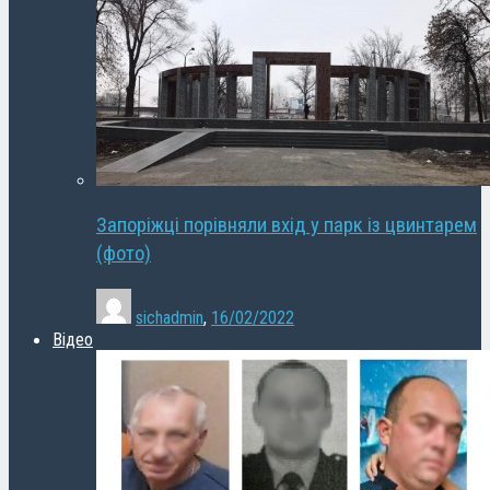
Запоріжці порівняли вхід у парк із цвинтарем
(фото)
sichadmin
,
16/02/2022
Відео