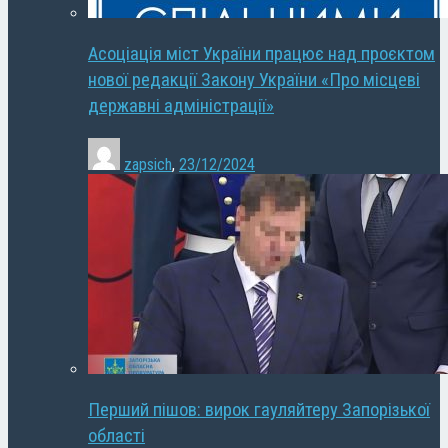
Асоціація міст України працює над проєктом
нової редакції Закону України «Про місцеві
державні адміністрації»
zapsich
,
23/12/2024
Перший пішов: вирок гауляйтеру Запорізької
області