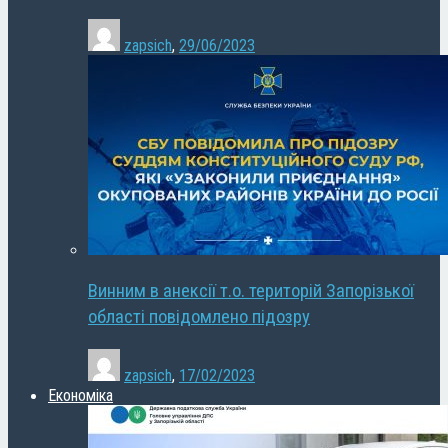
zapsich
,
29/06/2023
Винним в анексії т.о. територій Запорізької
області повідомлено підозру
zapsich
,
17/02/2023
Економіка