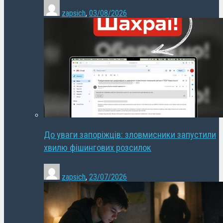
zapsich
,
03/08/2026
До уваги запоріжців: зловмисники запустили
хвилю фішингових розсилок
zapsich
,
23/07/2026