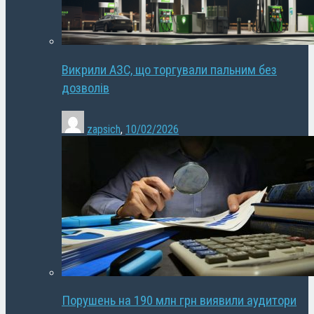
Викрили АЗС, що торгували пальним без
дозволів
zapsich
,
10/02/2026
Порушень на 190 млн грн виявили аудитори