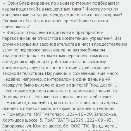
– Юрий Владимирович, по каким критериям подбираются
кадры водителей на маршрутных такси? Фиксируются ли
конфликтные ситуации между водителями и пассажирами?
Сколько их было в последнее время? Какие санкции
применялись?
– Вопросы отношений водителей и предприятий-
перевозчиков не относятся к компетенции управления. Все
случаи нарушения законодательства в части предоставления
услуг по перевозке пассажиров на автомобильном
транспорте (отказ от льготных перевозок, хамского
поведения шоферов) отрабатываются по каждому
конкретному случаю, в соответствии с действующим
законодательством. Нарушений, к сожалению, еще много.
Недавно, например, с интервалом в один день, на 49
маршруте было выявлено двух водителей “под дозой”…
Некоторые водители очень часто напоминают каких-то
“инопланетян”… Никакие санкции на них не действуют…
– Назовите, пожалуйста, контактные телефоны и адреса
основных перевозчиков, которые победили в тендере.
– Пожалуйста: ПАТ “Автопарк”, 222–16–20, Запорожье,
Хортицкое шоссе, 3; ПрАТ “ЗАТП-12329”, 222–08–93,
Запорожье, ул. Южное шоссе, 66; ООО “ТК “Гранд-Авто”,