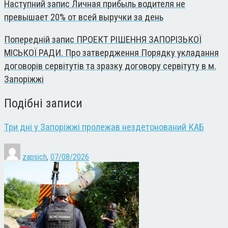
Наступний запис
Личная прибыль водителя не
превышает 20% от всей выручки за день
Попередній запис
ПРОЕКТ РІШЕННЯ ЗАПОРІЗЬКОЇ
МІСЬКОЇ РАДИ. Про затвердження Порядку укладання
договорів сервітутів та зразку договору сервітуту в м.
Запоріжжі
Подібні записи
Три дні у Запоріжжі пролежав нездетонований КАБ
zapsich
,
07/08/2026