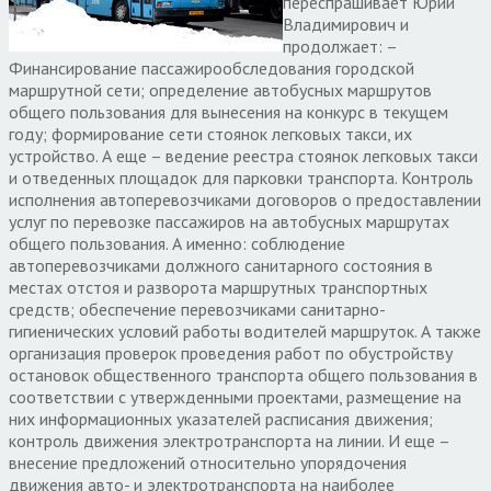
переспрашивает Юрий
Владимирович и
продолжает: –
Финансирование пассажирообследования городской
маршрутной сети; определение автобусных маршрутов
общего пользования для вынесения на конкурс в текущем
году; формирование сети стоянок легковых такси, их
устройство. А еще – ведение реестра стоянок легковых такси
и отведенных площадок для парковки транспорта. Контроль
исполнения автоперевозчиками договоров о предоставлении
услуг по перевозке пассажиров на автобусных маршрутах
общего пользования. А именно: соблюдение
автоперевозчиками должного санитарного состояния в
местах отстоя и разворота маршрутных транспортных
средств; обеспечение перевозчиками санитарно-
гигиенических условий работы водителей маршруток. А также
организация проверок проведения работ по обустройству
остановок общественного транспорта общего пользования в
соответствии с утвержденными проектами, размещение на
них информационных указателей расписания движения;
контроль движения электротранспорта на линии. И еще –
внесение предложений относительно упорядочения
движения авто- и электротранспорта на наиболее