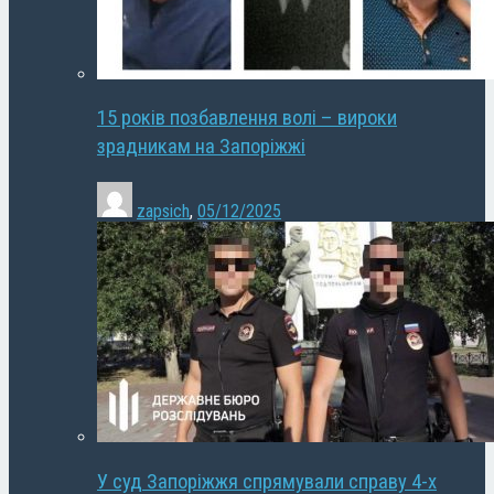
15 років позбавлення волі – вироки
зрадникам на Запоріжжі
zapsich
,
05/12/2025
У суд Запоріжжя спрямували справу 4-х