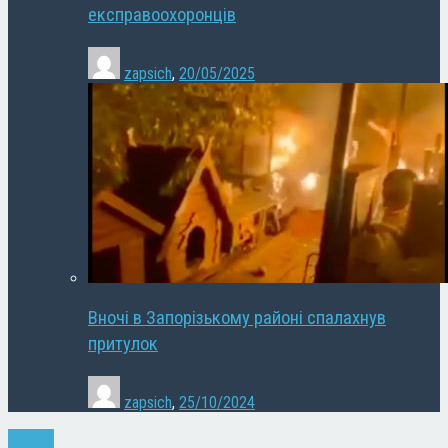
експравоохоронців
zapsich
,
20/05/2025
Вночі в Запорізькому районі спалахнув
притулок
zapsich
,
25/10/2024
Новини