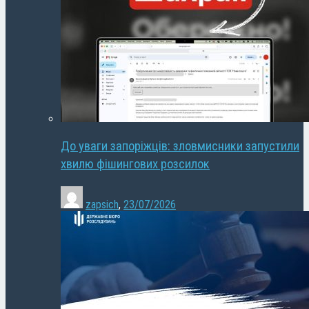
До уваги запоріжців: зловмисники запустили
хвилю фішингових розсилок
zapsich
,
23/07/2026