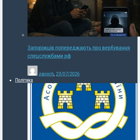
Запоріжців попереджають про вербування
спецслужбами рф
zapsich
,
23/07/2026
Політика