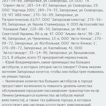
283–54–88, Запорожье, ул. Сковороды, 19; ООО “ТК
“Спринт-Авто”, 283–54–87, Запорожье, ул. Сковороды, 19;
ООО “Хортица 2001”, 289–74–35, Запорожье, ул. Сковороды,
19; ЧП “АВБ плюс”, 270–56–09, Запорожье, ул.
Патриотическая, 62/57; ООО “Запорожавтомотор”, 270–56–
09, Запорожье, ул. Героев Сталинграда, 4; ООО Автохозяйство
“Казацкая Лава”, 220–08–50, Запорожье, ул. 40 лет
Советской Украины, 86-а, кв. 47; ООО “Альянс-Авто”, 96–28–
46, Запорожье, ул. Чумаченко, 13-а; ООО “Авто-Кичкас”, 270–
09–72, Запорожье, ул. Футбольная; ООО “Авто-Кичкас-1”,
270–09–72, Запорожье, ул. Каспийская, 41; ООО
“Автостандарт”, 35–14–90, Запорожье, ул. Вроцлавская,
21/1. В общем, всего 35 предприятий-перевозчиков.
– Юрий Владимирович, какие преимущества больших
автобусов, о которых сегодня часто говорят? Очень многим
жителям Запорожья хочется, чтобы они побыстрее появились
на улицах города.
– Увеличение количества больших автобусов в городе
предоставит возможность повысить уровень качества
обслуживания городским пассажирским транспортом на пр.
Ленина (уменьшится количество автобусов малой
вместимости), а также тех районов города, в которых
отсутствует или частично отсутствует электрический