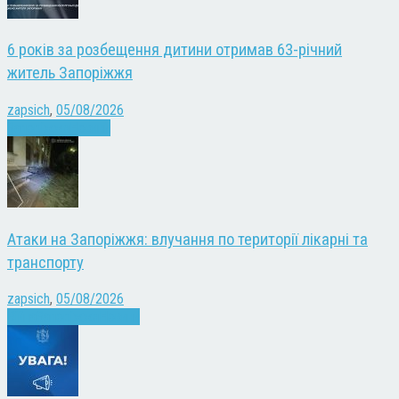
6 років за розбещення дитини отримав 63-річний
житель Запоріжжя
zapsich
,
05/08/2026
Запоріжжя
Новини
Атаки на Запоріжжя: влучання по території лікарні та
транспорту
zapsich
,
05/08/2026
Війна
Запоріжжя
Новини