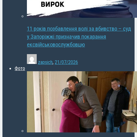
11 років позбавлення волі за вбивство – суд
у Запоріжжі призначив покарання
ексвійськовослужбовцю
zapsich
,
21/07/2026
Фото