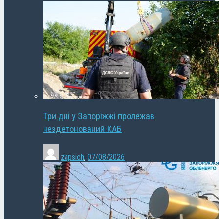
Три дні у Запоріжжі пролежав
нездетонований КАБ
zapsich
,
07/08/2026