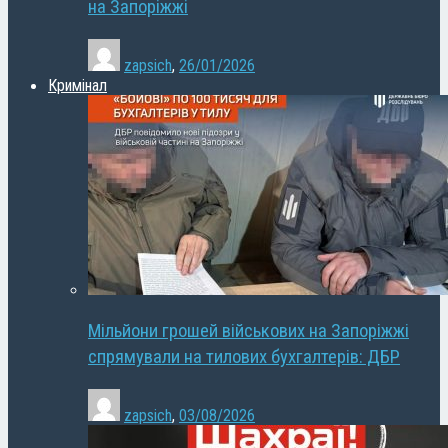
на Запоріжжі
zapsich
,
26/01/2026
Кримінал
Мільйони грошей військових на Запоріжжі
спрямували на тилових бухгалтерів: ДБР
zapsich
,
03/08/2026