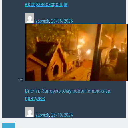
експравоохоронців
zapsich
,
20/05/2025
Вночі в Запорізькому районі спалахнув
притулок
zapsich
,
25/10/2024
Новини