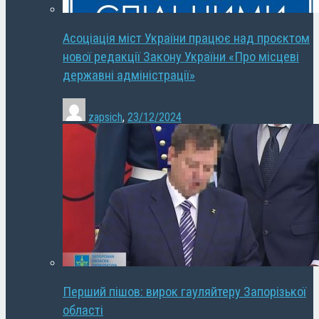
Асоціація міст України працює над проєктом
нової редакції Закону України «Про місцеві
державні адміністрації»
zapsich
,
23/12/2024
Перший пішов: вирок гауляйтеру Запорізької
області