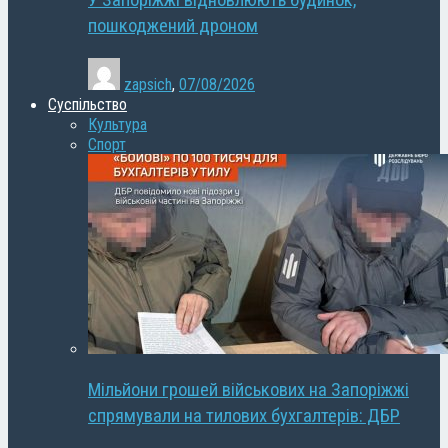
У Запоріжжі відновлюють будинок,
пошкоджений дроном
zapsich
,
07/08/2026
Суспільство
Культура
Спорт
Мільйони грошей військових на Запоріжжі
спрямували на тилових бухгалтерів: ДБР