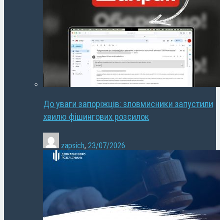
До уваги запоріжців: зловмисники запустили
хвилю фішингових розсилок
zapsich
,
23/07/2026