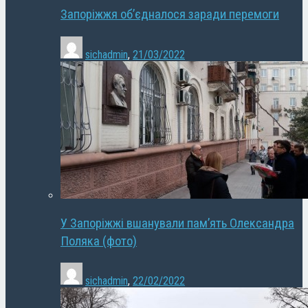
Запоріжжя об’єдналося заради перемоги
sichadmin
,
21/03/2022
У Запоріжжі вшанували пам’ять Олександра
Поляка (фото)
sichadmin
,
22/02/2022