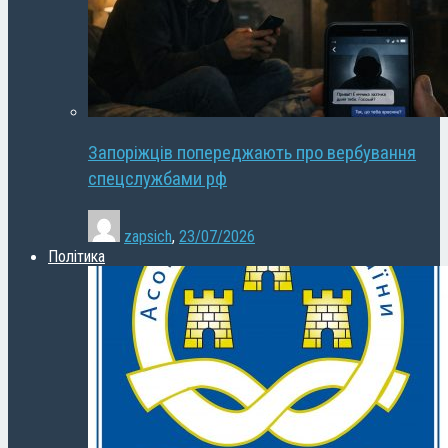
Запоріжців попереджають про вербування
спецслужбами рф
zapsich
,
23/07/2026
Політика