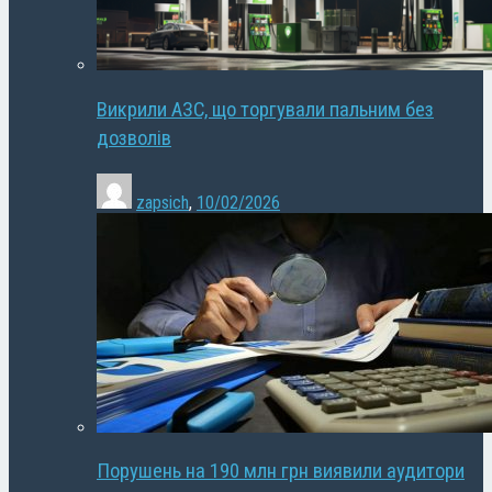
Викрили АЗС, що торгували пальним без
дозволів
zapsich
,
10/02/2026
Порушень на 190 млн грн виявили аудитори