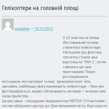
Гелікоптери на головній площі
sichadmin
—
15/10/2012
З 10 жовтня на площі
Фестивальній почали
з’являтися гелікоптери.
Неподалік від фонтану
спочатку стояли два
вертольоти “МИ-2”, потім
з’явилися ще два
гвинтокрили. Поруч
розташувалися
мотоцикли, моторолери та інші “двоколісні коні”. Але,
звичайно, найбільшу увагу викликають гелікоптери – біля них
фотографуються, жваво обговорюють питання – чи вони самі
сюди прилетіли…
Ця виставка – подарунок підприємства МОТОР СІЧ жителям і
гостям обласного центру до Дня звільнення міста. Вертольоти