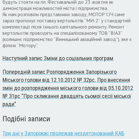
будуть стояти на пл. Фестивальній до 23 жовтня як
демонстрація можливостей міста і підприємства.
Як нам розповіли представники заводу, МОТОР СІЧ саме
зараз пропонує поставку вертольотів “МИ-2” у стандартній
комплектації після їхнього капітального ремонту. Ремонт
вертольотів проводять на спеціалізованому ТОВ “ВІАЗ”
(колишнє підприємство “Вінницький авіаційний завод”), яке є
філією “Мотору”.
Наступний запис
Зміни до соціальних програм
Попередній запис
Розпорядження Запорізького
Міського голови від 12.10.2012 № 32рс. Про внесення
змін до розпорядження міського голови від 05.10.2012
№ 31рс “Про скликання двадцять сьомої сесії міської
ради”
Подібні записи
Три дні у Запоріжжі пролежав нездетонований КАБ