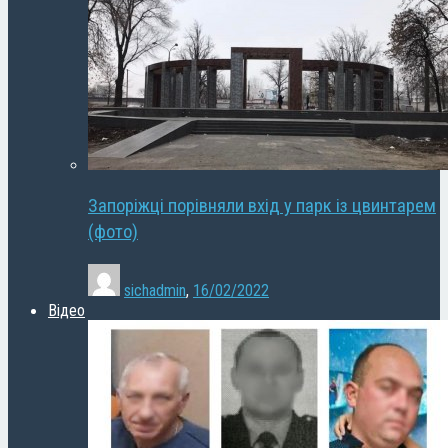
Запоріжці порівняли вхід у парк із цвинтарем
(фото)
sichadmin
,
16/02/2022
Відео