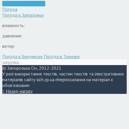
Війна
Запоріжжя
Новини
Погода
Погода в
Запорожье
влажность:
давление:
ветер:
Погода в Бердянске
Погода в Токмаке
загрузка...
© Запорозька Січ, 2012-2021
У разі використання текстів, частин текстів та ілюстративних
матеріалів сайту sich.zp.ua гіперпосилання на матеріал є
обов'язковим
↑ Назад нагору