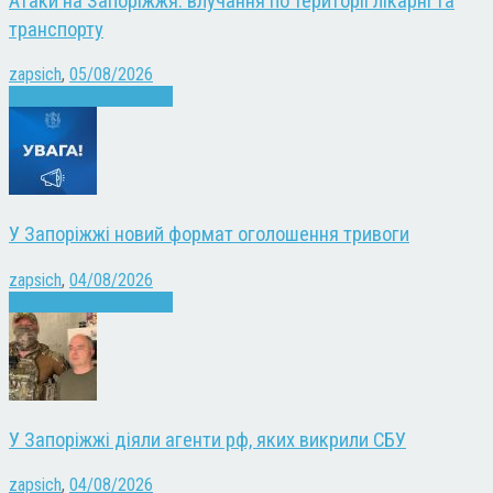
Атаки на Запоріжжя: влучання по території лікарні та
транспорту
zapsich
,
05/08/2026
Війна
Запоріжжя
Новини
У Запоріжжі новий формат оголошення тривоги
zapsich
,
04/08/2026
Війна
Запоріжжя
Новини
У Запоріжжі діяли агенти рф, яких викрили СБУ
zapsich
,
04/08/2026