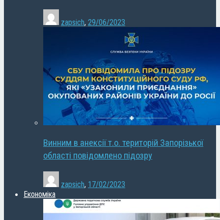
zapsich
,
29/06/2023
Винним в анексії т.о. територій Запорізької
області повідомлено підозру
zapsich
,
17/02/2023
Економіка