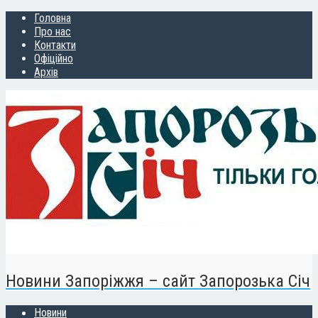
Головна
Про нас
Контакти
Офіційно
Архів
Новини Запоріжжя – сайт Запорозька Січ
Новини