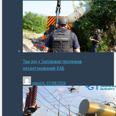
Три дні у Запоріжжі пролежав
нездетонований КАБ
zapsich
,
07/08/2026