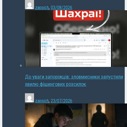
zapsich
,
03/08/2026
До уваги запоріжців: зловмисники запустили
хвилю фішингових розсилок
zapsich
,
23/07/2026