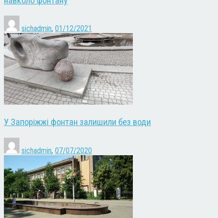
навколо фонтану
sichadmin
,
01/12/2021
У Запоріжжі фонтан залишили без води
sichadmin
,
07/07/2020