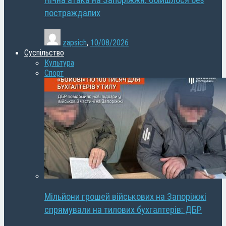
Нічна атака на Запоріжжя: обійшлося без
постраждалих
zapsich
,
10/08/2026
Суспільство
Культура
Спорт
Мільйони грошей військових на Запоріжжі
спрямували на тилових бухгалтерів: ДБР