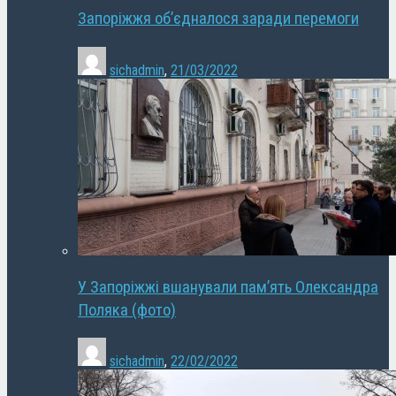
Запоріжжя об’єдналося заради перемоги
sichadmin
,
21/03/2022
У Запоріжжі вшанували пам’ять Олександра
Поляка (фото)
sichadmin
,
22/02/2022