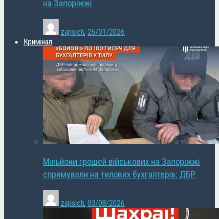
на Запоріжжі
zapsich
,
26/01/2026
Кримінал
Мільйони грошей військових на Запоріжжі
спрямували на тилових бухгалтерів: ДБР
zapsich
,
03/08/2026