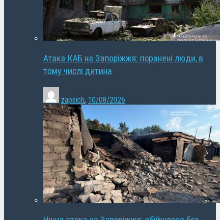
Атака КАБ на Запоріжжя: поранені люди, в
тому числі дитина
zapsich
,
10/08/2026