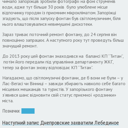
чимало запоріжців зробили фотографії на фоні струменів
води, адже тут більше 30 років було улюблене місце
відпочинку городян із приємним мікрокліматом. Запоріжці
згадують, що після запуску фонтан був світломузичним, біля
нього влаштовувалися невимушені дискотеки.
Зараз триває поточний ремонт фонтану, до 24 серпня він
повноцінно запрацює. А наступного року тут проведуть більш
значущий ремонт.
До 2013 року цей фонтан знаходився на балансі КП “Титан”,
потім його передали під управління департаменту ЖКГ,
тепер за фонтан знову відповідає КП “Титан”.
Нагадаємо, що світломузичні фонтани, де б вони не були – у
Лас-Вегасі чи Вінниці – завжди збирають навколо себе багато
місцевих мешканців та туристів. У запорізького фонтану
з’явився шанс відновити свій статус приємної «родзинки»
міста.
Позначки:
фонтан
Наступний запис
Днепровские захватили Лебединое