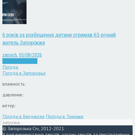
6 років за розбещення дитини отримав 63-річний
житель Запоріжжя
zapsich
,
05/08/2026
Запоріжжя
Новини
Погода
Погода в
Запорожье
влажность:
давление:
ветер:
Погода в Бердянске
Погода в Токмаке
загрузка...
© Запорозька Січ, 2012-2021
У разі використання текстів, частин текстів та ілюстративних