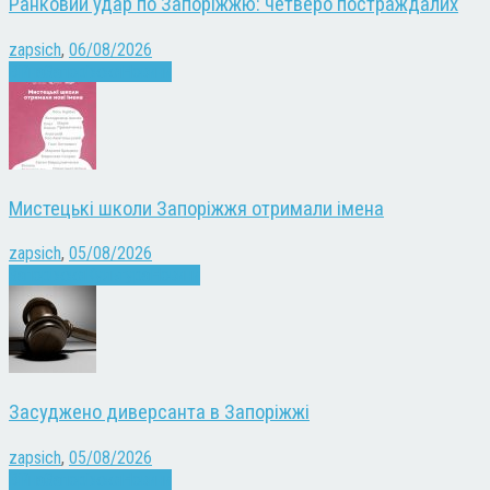
Ранковий удар по Запоріжжю: четверо постраждалих
zapsich
,
06/08/2026
Війна
Запоріжжя
Новини
Мистецькі школи Запоріжжя отримали імена
zapsich
,
05/08/2026
Запоріжжя
Культура
Новини
Засуджено диверсанта в Запоріжжі
zapsich
,
05/08/2026
Війна
Запоріжжя
Новини