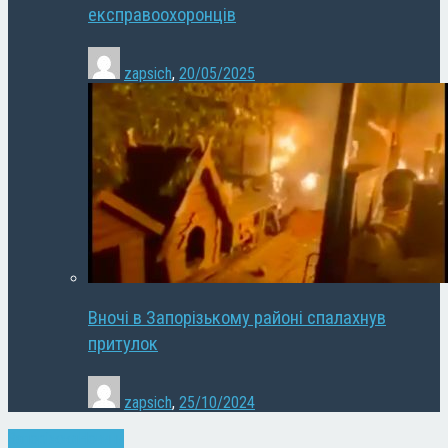
експравоохоронців
zapsich
,
20/05/2025
Вночі в Запорізькому районі спалахнув
притулок
zapsich
,
25/10/2024
Запоріжжя
Новини