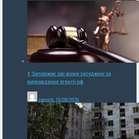
У Запоріжжі дві жінки засуджені за
виправдання агресії рф
zapsich
,
10/08/2026