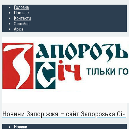
Головна
Про нас
Контакти
Офіційно
Архів
Новини Запоріжжя – сайт Запорозька Січ
Новини