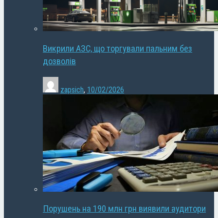
Викрили АЗС, що торгували пальним без
дозволів
zapsich
,
10/02/2026
Порушень на 190 млн грн виявили аудитори