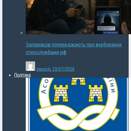
Запоріжців попереджають про вербування
спецслужбами рф
zapsich
,
23/07/2026
Політика