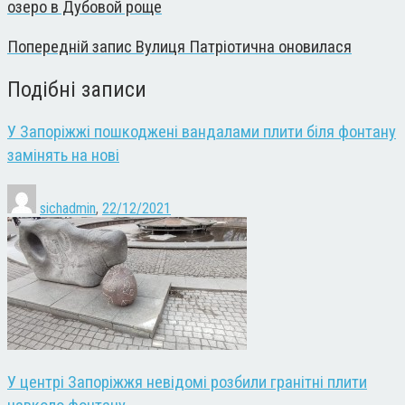
озеро в Дубовой роще
Попередній запис
Вулиця Патріотична оновилася
Подібні записи
У Запоріжжі пошкоджені вандалами плити біля фонтану
замінять на нові
sichadmin
,
22/12/2021
У центрі Запоріжжя невідомі розбили гранітні плити