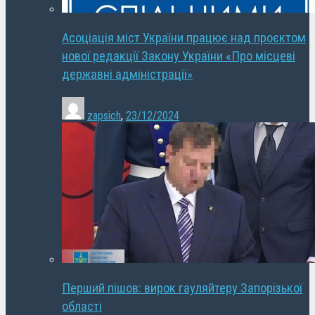
Асоціація міст України працює над проєктом
нової редакції Закону України «Про місцеві
державні адміністрації»
zapsich
,
23/12/2024
Перший пішов: вирок гауляйтеру Запорізької
області