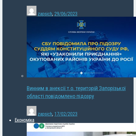
zapsich
,
29/06/2023
Винним в анексії т.о. територій Запорізької
області повідомлено підозру
zapsich
,
17/02/2023
Економіка