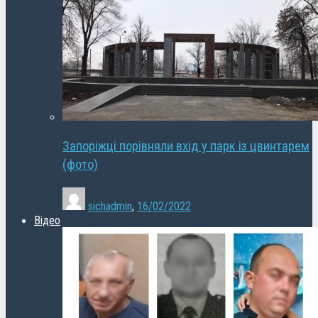
Запоріжці порівняли вхід у парк із цвинтарем
(фото)
sichadmin
,
16/02/2022
Відео