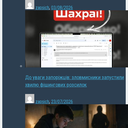
zapsich
,
03/08/2026
До уваги запоріжців: зловмисники запустили
хвилю фішингових розсилок
zapsich
,
23/07/2026