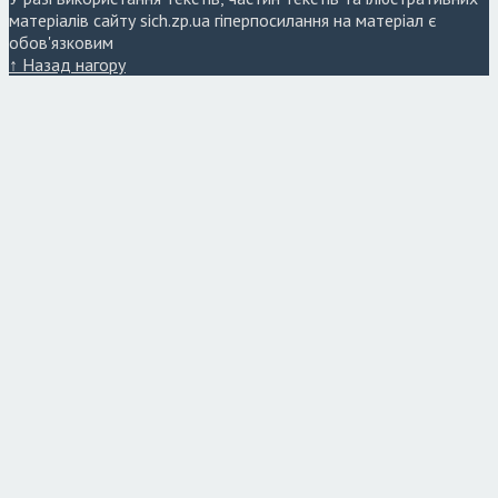
матеріалів сайту sich.zp.ua гіперпосилання на матеріал є
обов'язковим
↑ Назад нагору