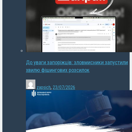
До уваги запоріжців: зловмисники запустили
хвилю фішингових розсилок
zapsich
,
23/07/2026