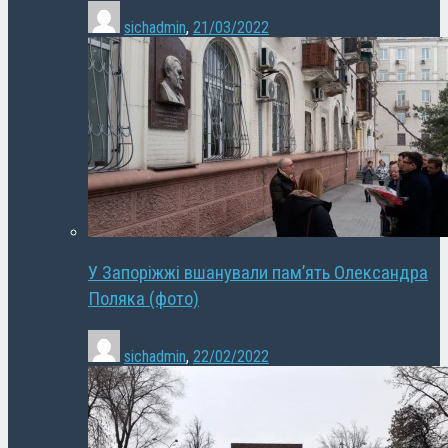
sichadmin
,
21/03/2022
У Запоріжжі вшанували пам’ять Олександра
Поляка (фото)
sichadmin
,
22/02/2022