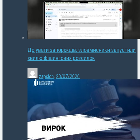
До уваги запоріжців: зловмисники запустили
хвилю фішингових розсилок
zapsich
,
23/07/2026