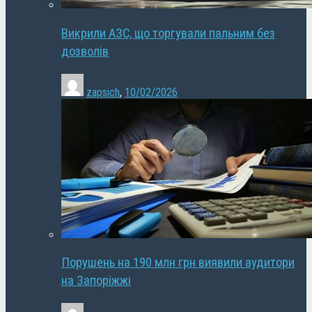
Викрили АЗС, що торгували пальним без
дозволів
zapsich
,
10/02/2026
Порушень на 190 млн грн виявили аудитори
на Запоріжжі