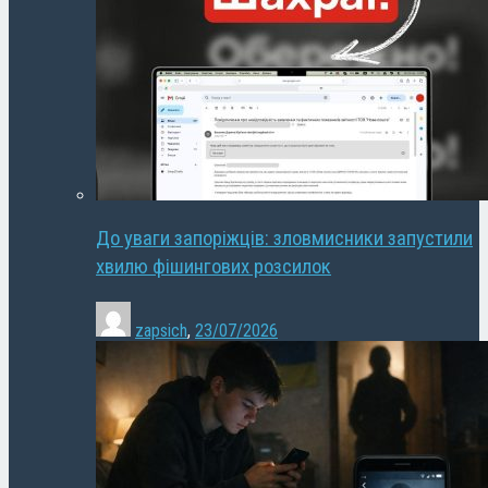
До уваги запоріжців: зловмисники запустили
хвилю фішингових розсилок
zapsich
,
23/07/2026