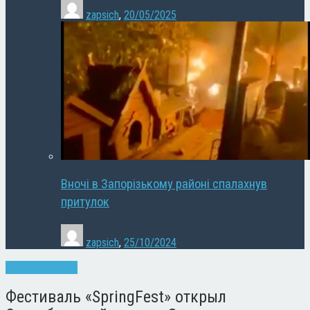
zapsich
,
20/05/2025
Вночі в Запорізькому районі спалахнув
притулок
zapsich
,
25/10/2024
Запоріжжя
Фото
Фестиваль «SpringFest» открыл