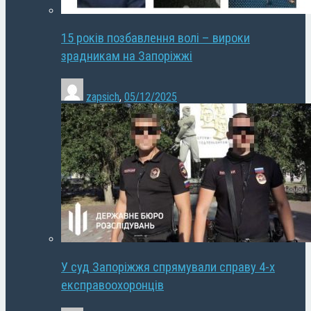
15 років позбавлення волі – вироки
зрадникам на Запоріжжі
zapsich
,
05/12/2025
У суд Запоріжжя спрямували справу 4-х
експравоохоронців