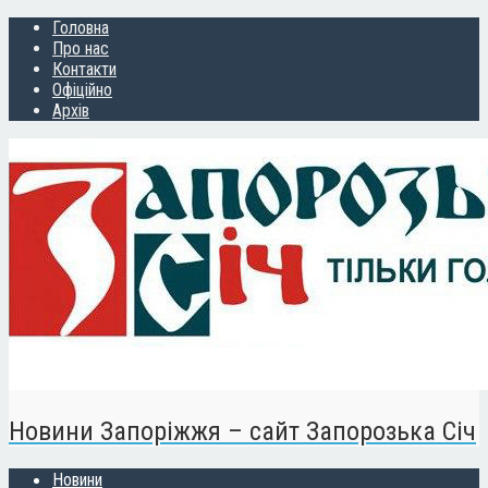
Головна
Про нас
Контакти
Офіційно
Архів
Новини Запоріжжя – сайт Запорозька Січ
Новини