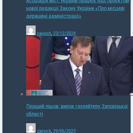
Асоціація міст України працює над проєктом
нової редакції Закону України «Про місцеві
державні адміністрації»
zapsich
,
23/12/2024
Перший пішов: вирок гауляйтеру Запорізької
області
zapsich
,
29/06/2023