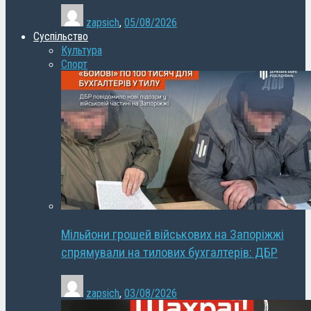
zapsich
,
05/08/2026
Суспільство
Культура
Спорт
Мільйони грошей військових на Запоріжжі
спрямували на тилових бухгалтерів: ДБР
zapsich
,
03/08/2026