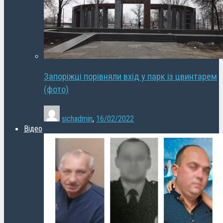
Запоріжці порівняли вхід у парк із цвинтарем
(фото)
sichadmin
,
16/02/2022
Відео