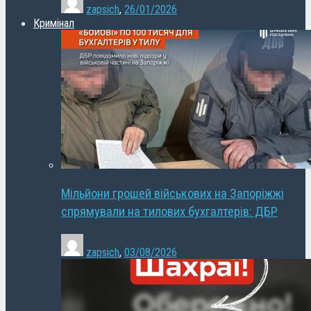
zapsich
,
26/01/2026
Кримінал
Мільйони грошей військових на Запоріжжі
спрямували на тилових бухгалтерів: ДБР
zapsich
,
03/08/2026