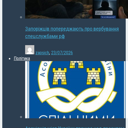
Запоріжців попереджають про вербування
спецслужбами рф
zapsich
,
23/07/2026
Політика