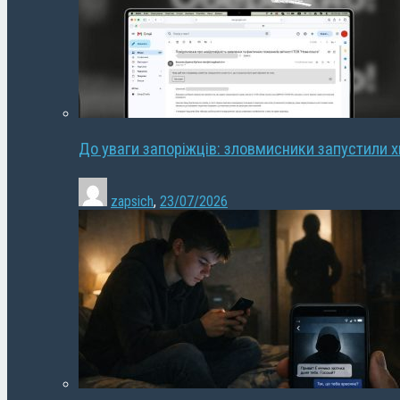
До уваги запоріжців: зловмисники запустили 
zapsich
,
23/07/2026