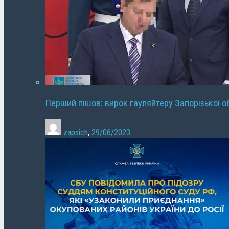
Перший пішов: вирок гауляйтеру Запорізької о
zapsich
,
29/06/2023