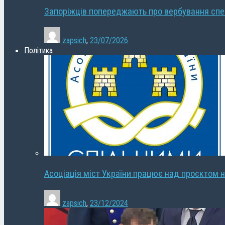
Запоріжців попереджають про вербування сп
zapsich
,
23/07/2026
Політика
Асоціація міст України працює над проєктом н
zapsich
,
23/12/2024