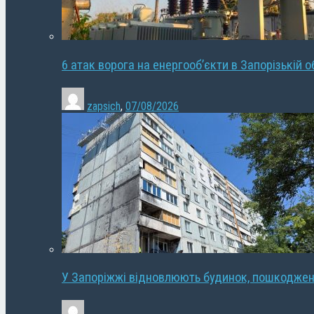
6 атак ворога на енергооб’єкти в Запорізькій о
zapsich
,
07/08/2026
У Запоріжжі відновлюють будинок, пошкодже