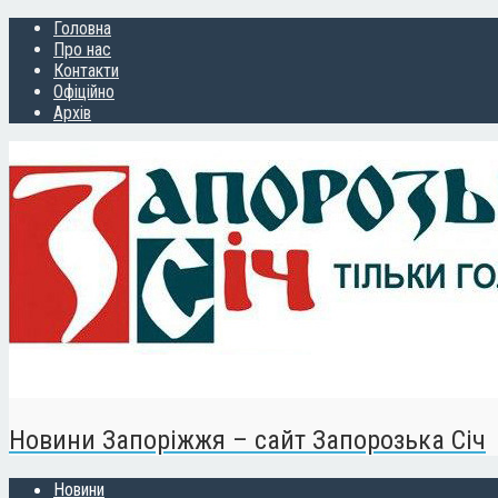
Головна
Про нас
Контакти
Офіційно
Архів
Новини Запоріжжя – сайт Запорозька Січ
Новини