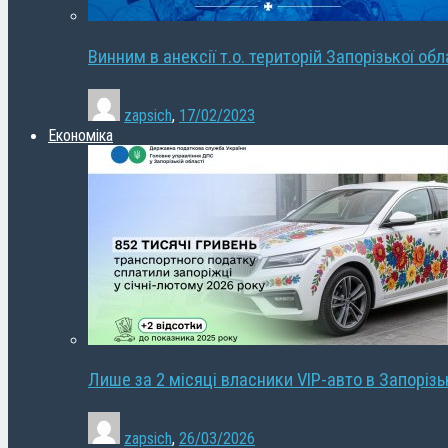
Винним в анексії т.о. територій Запорізької об
zapsich
,
17/02/2023
Економіка
Лише за 2 місяці власники VIP-авто в Запорізь
zapsich
,
26/03/2026