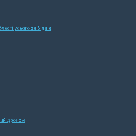
бласті усього за 6 днів
ний дроном