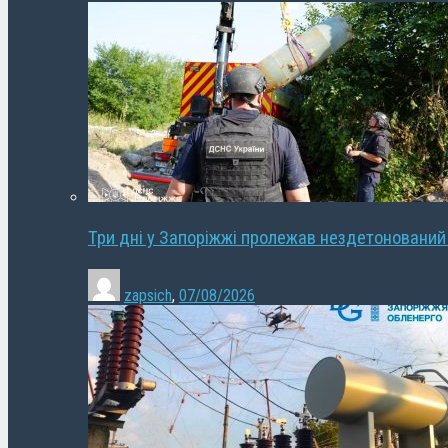
Три дні у Запоріжжі пролежав нездетонований
zapsich
,
07/08/2026