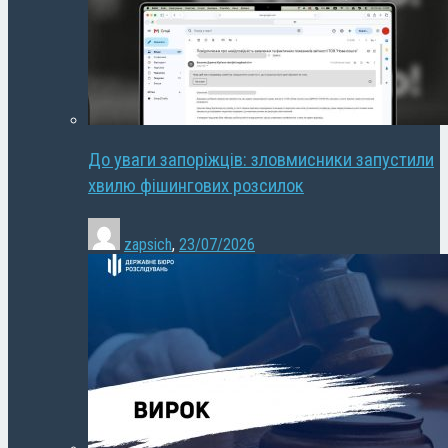
До уваги запоріжців: зловмисники запустили
хвилю фішингових розсилок
zapsich
,
23/07/2026