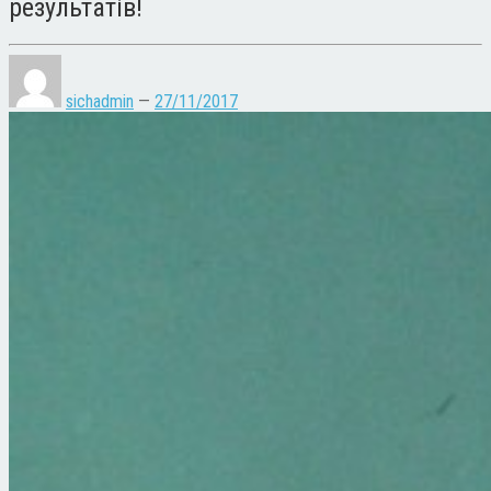
результатів!
sichadmin
—
27/11/2017