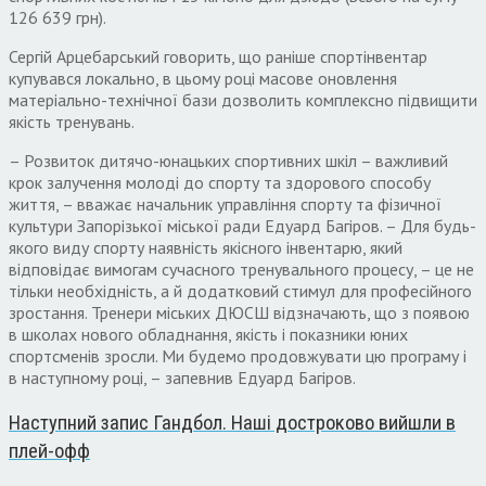
126 639 грн).
Сергій Арцебарський говорить, що раніше спортінвентар
купувався локально, в цьому році масове оновлення
матеріально-технічної бази дозволить комплексно підвищити
якість тренувань.
– Розвиток дитячо-юнацьких спортивних шкіл – важливий
крок залучення молоді до спорту та здорового способу
життя, – вважає начальник управління спорту та фізичної
культури Запорізької міської ради Едуард Багіров. – Для будь-
якого виду спорту наявність якісного інвентарю, який
відповідає вимогам сучасного тренувального процесу, – це не
тільки необхідність, а й додатковий стимул для професійного
зростання. Тренери міських ДЮСШ відзначають, що з появою
в школах нового обладнання, якість і показники юних
спортсменів зросли. Ми будемо продовжувати цю програму і
в наступному році, – запевнив Едуард Багіров.
Наступний запис
Гандбол. Наші достроково вийшли в
плей-офф