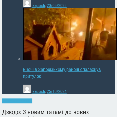
zapsich
,
20/05/2025
Вночі в Запорізькому районі спалахнув
притулок
zapsich
,
25/10/2024
Запоріжжя
Новини
Дзюдо: З новим татамі до нових