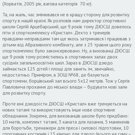
(Хорватія, 2005 рік, вагова категорія 70 кг).
Та, на жаль, час змінювався не в кращу сторону для розвитку
спорту в нашій країні. Як розповів нам директор спортивної
школи Сергій Арцебарський, ще 9 років тому ДЮСШ довелось
піти зі спорткомплексу «Кристал». Дехто з тренерів
правдами-неправдами там ще якось затримався і працював з
дітьми від Абразивного комбінату, але з 25 травня цього року
спорткомплекс було законсервовано. Ну, а вихованці ДЮСШ
ще 9 років тому розмістились в спортивних залах двох
сусідніх загальноосвітніх шкіл. Зараз в ДЮСШ дзюдо
займається 125 дітей і площі для занять їм, звичайно,
недостатньо. Приміром, в ЗОШ №68, де базуються
спортсмени, борцівський зал всього 5х12 метрів. Тож у Сергія
Павловича прохання до міської влади – будувати нові зали
для розвитку спорту.
Проте юні дзюдоїсти ДЮСШ «Кристал» вже тренуються на
нових татамі та використовують інше нове спортивне
обладнання. Зокрема, для вихованців школи було придбано:
10 матів, комплект татамі, 3 каната для лазання, 5 манекенів
для боротьби, тренажери для преса і силової підготовки, 10
спортивних костюмів і 15 кімоно для дзюдо (всього на суму –