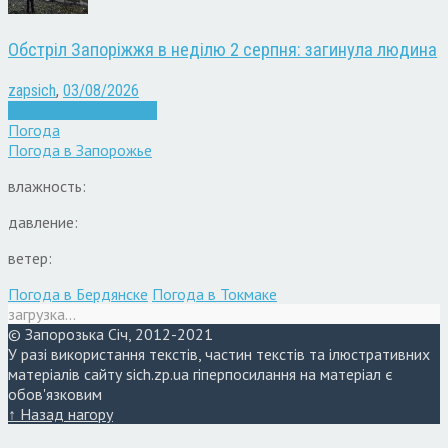
Обстріл Запоріжжя в неділю 2 серпня: загинула людина
zapsich
,
03/08/2026
Війна
Запоріжжя
Новини
Погода
Погода в
Запорожье
влажность:
давление:
ветер:
Погода в Бердянске
Погода в Токмаке
загрузка...
© Запорозька Січ, 2012-2021
У разі використання текстів, частин текстів та ілюстративних
матеріалів сайту sich.zp.ua гіперпосилання на матеріал є
обов'язковим
↑ Назад нагору