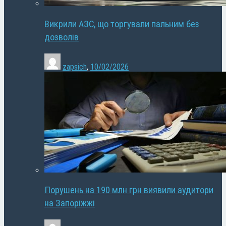
Викрили АЗС, що торгували пальним без
дозволів
zapsich
,
10/02/2026
Порушень на 190 млн грн виявили аудитори
на Запоріжжі