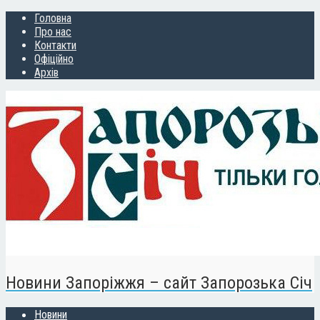
Головна
Про нас
Контакти
Офіційно
Архів
Новини Запоріжжя – сайт Запорозька Січ
Новини