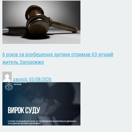
6 років за розбещення дитини отримав 63-річний
житель Запоріжжя
zapsich
,
05/08/2026