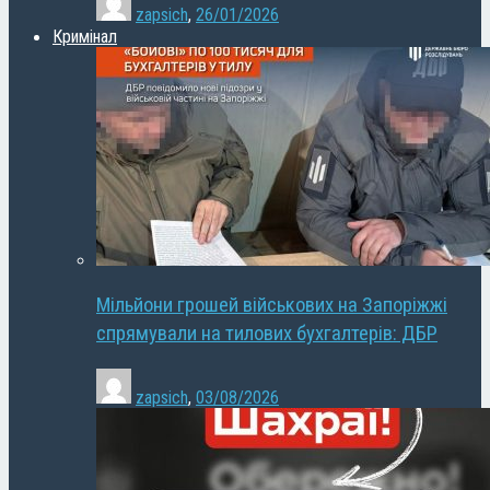
zapsich
,
26/01/2026
Кримінал
Мільйони грошей військових на Запоріжжі
спрямували на тилових бухгалтерів: ДБР
zapsich
,
03/08/2026