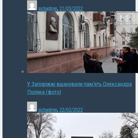
sichadmin
,
21/03/2022
У Запоріжжі вшанували пам’ять Олександра
Поляка (фото)
sichadmin
,
22/02/2022