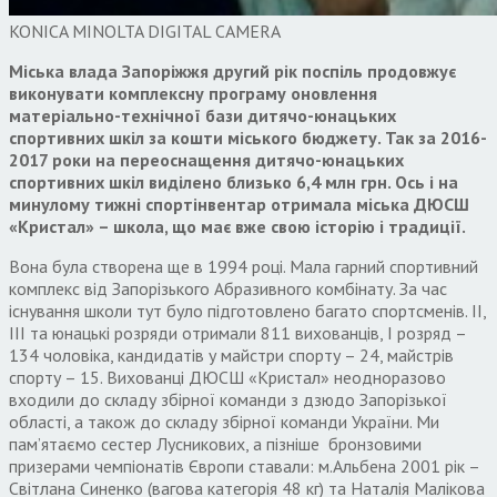
KONICA MINOLTA DIGITAL CAMERA
Міська влада Запоріжжя другий рік поспіль продовжує
виконувати комплексну програму оновлення
матеріально-технічної бази дитячо-юнацьких
спортивних шкіл за кошти міського бюджету. Так за 2016-
2017 роки на переоснащення дитячо-юнацьких
спортивних шкіл виділено близько 6,4 млн грн. Ось і на
минулому тижні спортінвентар отримала міська ДЮСШ
«Кристал» – школа, що має вже свою історію і традиції.
Вона була створена ще в 1994 році. Мала гарний спортивний
комплекс від Запорізького Абразивного комбінату. За час
існування школи тут було підготовлено багато спортсменів. ІІ,
ІІІ та юнацькі розряди отримали 811 вихованців, І розряд –
134 чоловіка, кандидатів у майстри спорту – 24, майстрів
спорту – 15. Вихованці ДЮСШ «Кристал» неодноразово
входили до складу збірної команди з дзюдо Запорізької
області, а також до складу збірної команди України. Ми
пам’ятаємо сестер Лусникових, а пізніше бронзовими
призерами чемпіонатів Європи ставали: м.Альбена 2001 рік –
Світлана Синенко (вагова категорія 48 кг) та Наталія Малікова