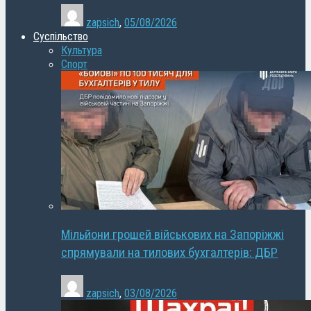
zapsich
,
05/08/2026
Суспільство
Культура
Спорт
Мільйони грошей військових на Запоріжжі
спрямували на тилових бухгалтерів: ДБР
zapsich
,
03/08/2026