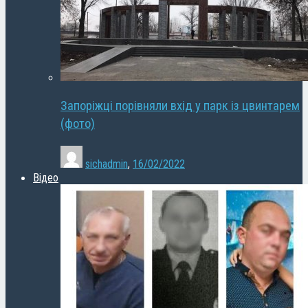
Запоріжці порівняли вхід у парк із цвинтарем
(фото)
sichadmin
,
16/02/2022
Відео