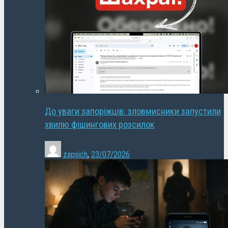
До уваги запоріжців: зловмисники запустили
хвилю фішингових розсилок
zapsich
,
23/07/2026