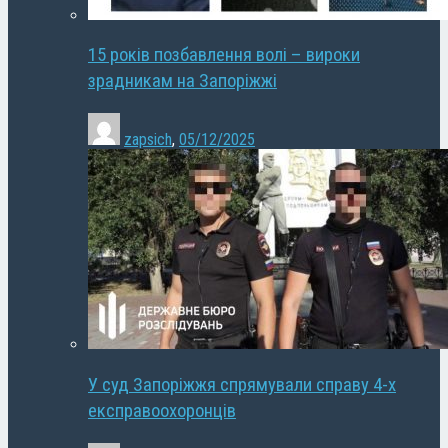
15 років позбавлення волі – вироки
зрадникам на Запоріжжі
zapsich
,
05/12/2025
У суд Запоріжжя спрямували справу 4-х
експравоохоронців