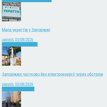
Мапа укриттів у Запоріжжі
zapsich
,
03/08/2026
Війна
Запоріжжя
Новини
Запоріжжя частково без електроенергії через обстріли
zapsich
,
03/08/2026
Війна
здоров'я
Новини