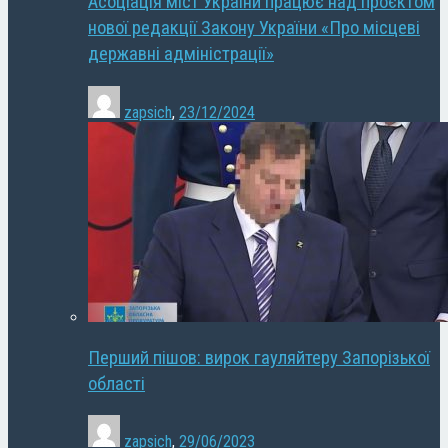
Асоціація міст України працює над проєктом
нової редакції Закону України «Про місцеві
державні адміністрації»
zapsich
,
23/12/2024
Перший пішов: вирок гауляйтеру Запорізької
області
zapsich
,
29/06/2023