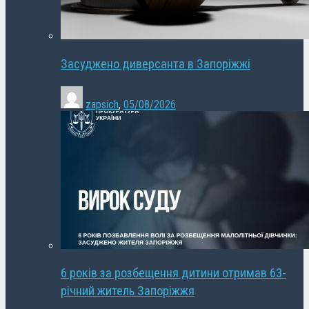
Засуджено диверсанта в Запоріжжі
zapsich
,
05/08/2026
6 років за розбещення дитини отримав 63-
річний житель Запоріжжя