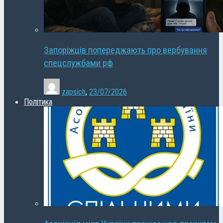
Запоріжців попереджають про вербування
спецслужбами рф
zapsich
,
23/07/2026
Політика