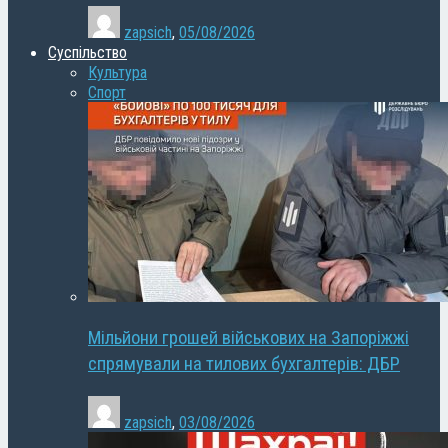
zapsich
,
05/08/2026
Суспільство
Культура
Спорт
Мільйони грошей військових на Запоріжжі
спрямували на тилових бухгалтерів: ДБР
zapsich
,
03/08/2026