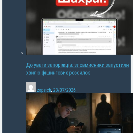
До уваги запоріжців: зловмисники запустили
хвилю фішингових розсилок
zapsich
,
23/07/2026