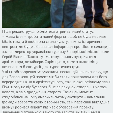
Після реконструкції бібліотека отримає інший статус.
– Наша ідея – зробити новий формат, щоб це була не лише
бібліотека, а й щоб вона стала культурним та історичним
центром, де буде зібрана вся інформація про Шосте селище, –
заявив директор управління туризму Запорізької міської ради
Сергій Білов. – Також тут матимуть змогу зустрічатися
архітектори, дизайнери. Окрім цього, саме з цього місця
починалися б екскурсії для туристичних груп.
У кінці обговорення всі учасники наради дійшли висновку, що
для Запоріжжя цей проект міг би стати поштовхом для його
переродження як в архітектурному, так і в економічному плані.
При цьому це відбувалося б не за рахунок створення чогось
нового, а за відродження старого. Саме цей момент і
сподобався нашому американському експерту – намагання
громади зберегти свою історичність, свій первісний вигляд, на
цьому і робився акцент під час обговорення проекту.
Заручення підтримкою такого спеціаліста, як Ден Кінкед,