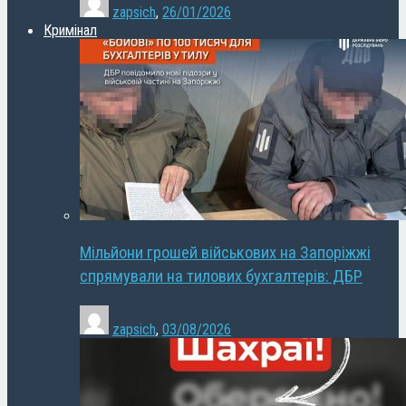
zapsich
,
26/01/2026
Кримінал
Мільйони грошей військових на Запоріжжі
спрямували на тилових бухгалтерів: ДБР
zapsich
,
03/08/2026