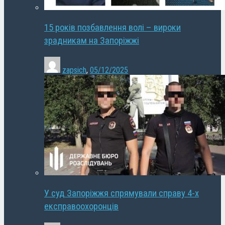
15 років позбавлення волі – вироки
зрадникам на Запоріжжі
zapsich
,
05/12/2025
У суд Запоріжжя спрямували справу 4-х
експравоохоронців