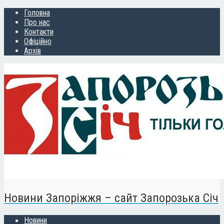
Головна
Про нас
Контакти
Офіційно
Архів
Новини Запоріжжя – сайт Запорозька Січ
Новини