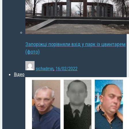
Запоріжці порівняли вхід у парк із цвинтарем
(фото)
sichadmin
,
16/02/2022
Відео