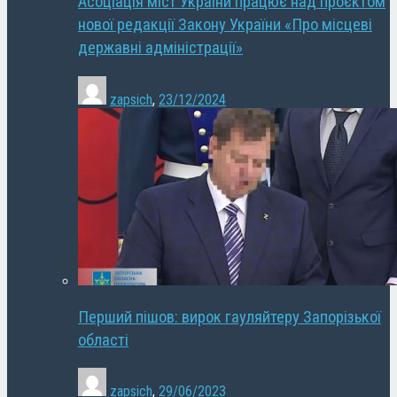
Асоціація міст України працює над проєктом
нової редакції Закону України «Про місцеві
державні адміністрації»
zapsich
,
23/12/2024
Перший пішов: вирок гауляйтеру Запорізької
області
zapsich
,
29/06/2023