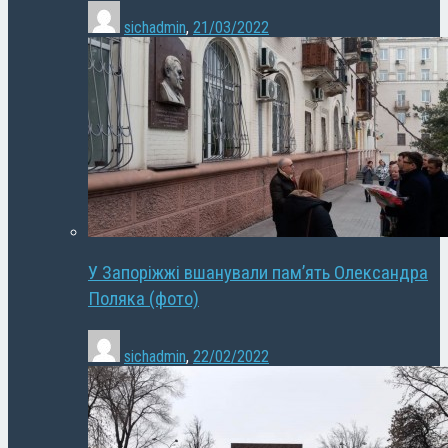
sichadmin
,
21/03/2022
У Запоріжжі вшанували пам’ять Олександра
Поляка (фото)
sichadmin
,
22/02/2022