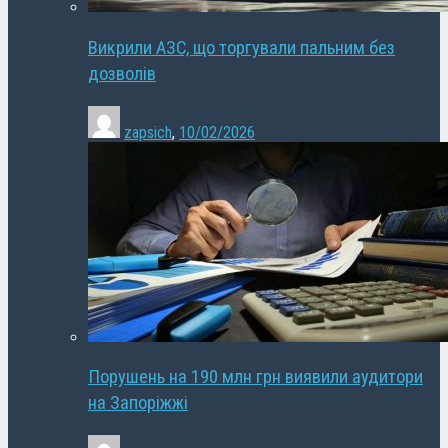
Викрили АЗС, що торгували пальним без
дозволів
zapsich
,
10/02/2026
Порушень на 190 млн грн виявили аудитори
на Запоріжжі