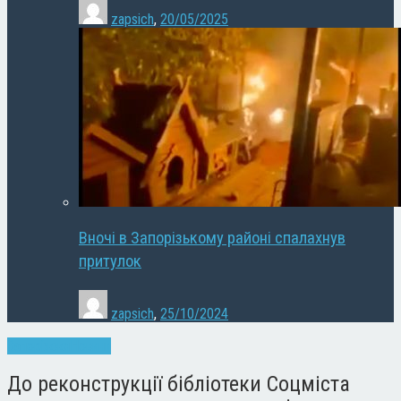
zapsich
,
20/05/2025
Вночі в Запорізькому районі спалахнув
притулок
zapsich
,
25/10/2024
Запоріжжя
Новини
До реконструкції бібліотеки Соцміста