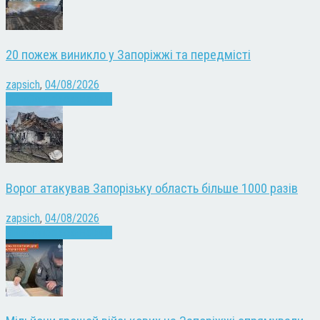
20 пожеж виникло у Запоріжжі та передмісті
zapsich
,
04/08/2026
Війна
Запоріжжя
Новини
Ворог атакував Запорізьку область більше 1000 разів
zapsich
,
04/08/2026
Війна
Запоріжжя
Новини