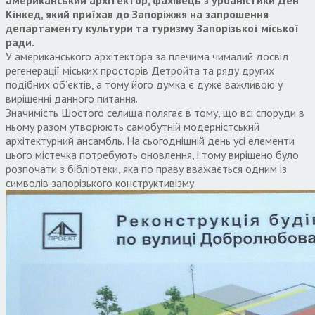
Кінкед, який приїхав до Запоріжжя на запрошення
департаменту культури та туризму Запорізької міської
ради.
У американського архітектора за плечима чималий досвід
регенерації міських просторів Детройта та ряду других
подібних об’єктів, а тому його думка є дуже важливою у
вирішенні данного питання.
Значимість Шостого селища полягає в тому, що всі споруди в
ньому разом утворюють самобутній модерністський
архітектурний ансамбль. На сьогоднішній день усі елементи
цього містечка потребують оновлення, і тому вирішено було
розпочати з бібліотеки, яка по праву вважається одним із
символів запорізького конструктивізму.