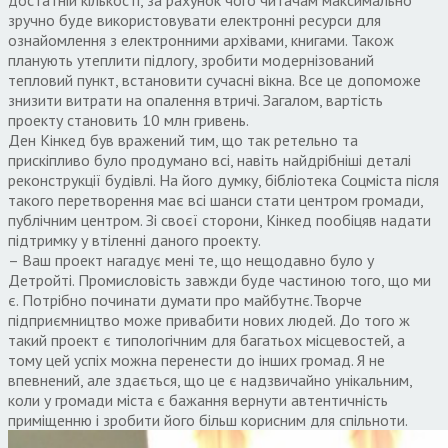
зручно буде використовувати електронні ресурси для
ознайомлення з електронними архівами, книгами. Також
планують утеплити підлогу, зробити модернізований
тепловий пункт, встановити сучасні вікна. Все це допоможе
знизити витрати на опалення втричі. Загалом, вартість
проекту становить 10 млн гривень.
Ден Кінкед був вражений тим, що так ретельно та
прискіпливо було продумано всі, навіть найдрібніші деталі
реконструкції будівлі. На його думку, бібліотека Соцміста після
такого перетворення має всі шанси стати центром громади,
публічним центром. Зі своєї сторони, Кінкед пообіцяв надати
підтримку у втіленні даного проекту.
– Ваш проект нагадує мені те, що нещодавно було у
Детройті. Промисловість завжди буде частиною того, що ми
є. Потрібно починати думати про майбутнє.Творче
підприємництво може привабити нових людей. До того ж
такий проект є типологічним для багатьох місцевостей, а
тому цей успіх можна перенести до інших громад. Я не
впевнений, але здається, що це є надзвичайно унікальним,
коли у громади міста є бажання вернути автентичність
приміщенню і зробити його більш корисним для спільноти.