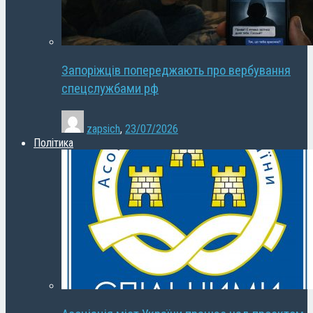
Запоріжців попереджають про вербування
спецслужбами рф
zapsich
,
23/07/2026
Політика