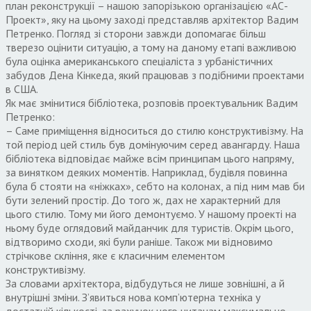
план реконструкції – нашою запорізькою організацією «АС-
Проект», яку на цьому заході представляв архітектор Вадим
Петренко. Погляд зі сторони завжди допомагає більш
тверезо оцінити ситуацію, а тому на даному етапі важливою
була оцінка американського спеціаліста з урбаністичних
забудов Дена Кінкеда, який працював з подібними проектами
в США.
Як має змінитися бібліотека, розповів проектувальник Вадим
Петренко:
– Саме приміщення відноситься до стилю конструктивізму. На
той період цей стиль був домінуючим серед авангарду. Наша
бібліотека відповідає майже всім принципам цього напряму,
за винятком деяких моментів. Наприклад, будівля повинна
була б стояти на «ніжках», себто на колонах, а під ним мав би
бути зелений простір. До того ж, дах не характерний для
цього стилю. Тому ми його демонтуємо. У нашому проекті на
ньому буде оглядовий майданчик для туристів. Окрім цього,
відтворимо сходи, які були раніше. Також ми відновимо
стрічкове скління, яке є класичним елементом
конструктивізму.
За словами архітектора, відбудуться не лише зовнішні, а й
внутрішні зміни. З’явиться нова комп’ютерна техніка у
достатній кількості, за рахунок чого читачам максимально