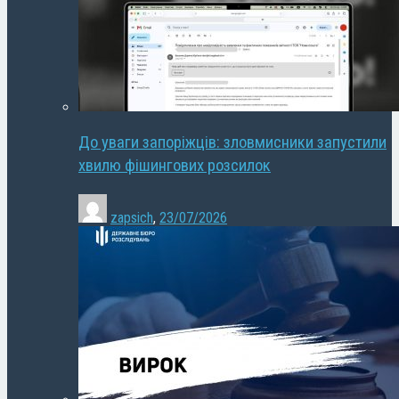
До уваги запоріжців: зловмисники запустили
хвилю фішингових розсилок
zapsich
,
23/07/2026