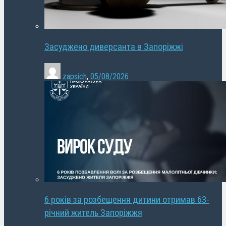
Засуджено диверсанта в Запоріжжі
zapsich
,
05/08/2026
6 років за розбещення дитини отримав 63-
річний житель Запоріжжя