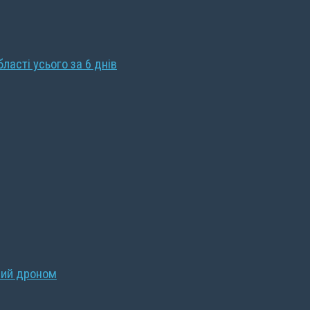
бласті усього за 6 днів
ний дроном