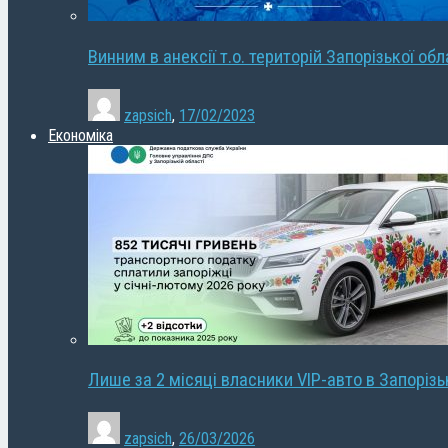
Винним в анексії т.о. територій Запорізької об
zapsich
,
17/02/2023
Економіка
Лише за 2 місяці власники VIP-авто в Запорізь
zapsich
,
26/03/2026