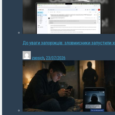
До уваги запоріжців: зловмисники запустили 
zapsich
,
23/07/2026