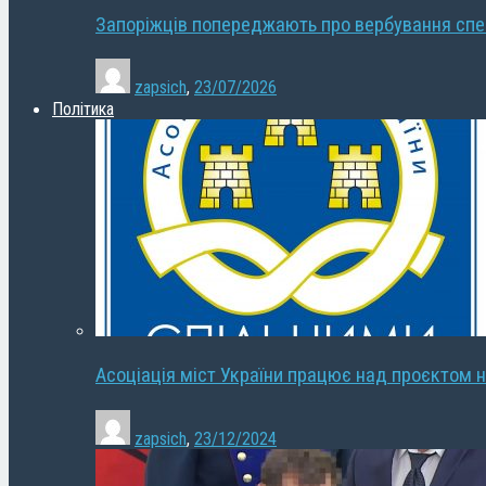
Запоріжців попереджають про вербування сп
zapsich
,
23/07/2026
Політика
Асоціація міст України працює над проєктом н
zapsich
,
23/12/2024