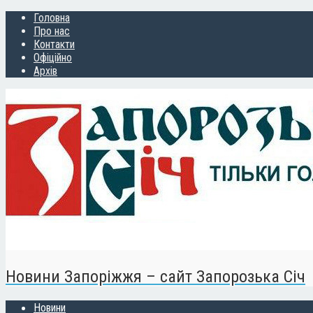
Головна
Про нас
Контакти
Офіційно
Архів
Новини Запоріжжя – сайт Запорозька Січ
Новини