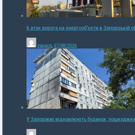
6 атак ворога на енергооб’єкти в Запорізькій о
zapsich
,
07/08/2026
У Запоріжжі відновлюють будинок, пошкодже