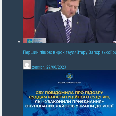
Перший пішов: вирок гауляйтеру Запорізької о
zapsich
,
29/06/2023