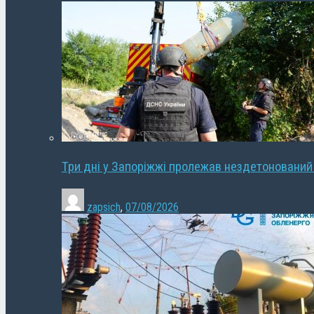
Три дні у Запоріжжі пролежав нездетонований
zapsich
,
07/08/2026