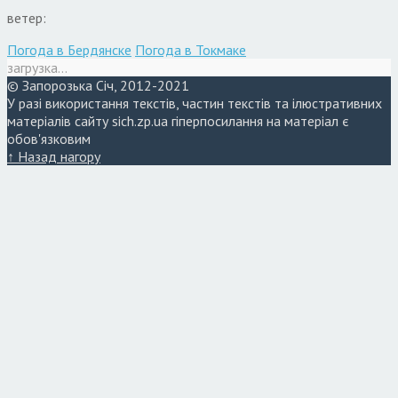
ветер:
Погода в Бердянске
Погода в Токмаке
загрузка...
© Запорозька Січ, 2012-2021
У разі використання текстів, частин текстів та ілюстративних
матеріалів сайту sich.zp.ua гіперпосилання на матеріал є
обов'язковим
↑ Назад нагору