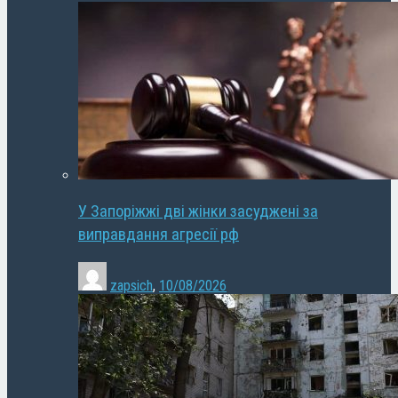
У Запоріжжі дві жінки засуджені за
виправдання агресії рф
zapsich
,
10/08/2026