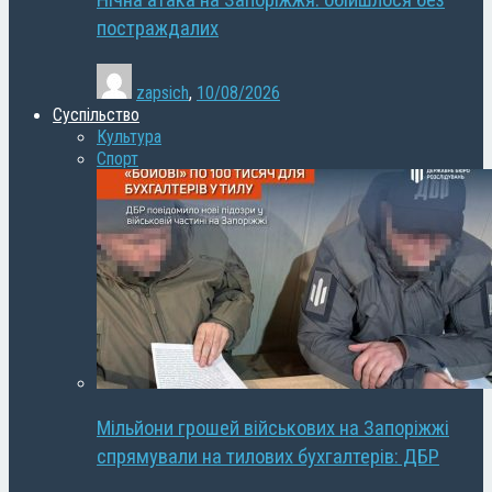
Нічна атака на Запоріжжя: обійшлося без
постраждалих
zapsich
,
10/08/2026
Суспільство
Культура
Спорт
Мільйони грошей військових на Запоріжжі
спрямували на тилових бухгалтерів: ДБР