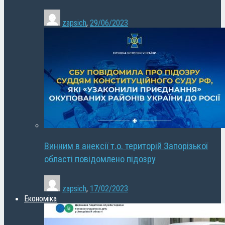
zapsich
,
29/06/2023
Винним в анексії т.о. територій Запорізької
області повідомлено підозру
zapsich
,
17/02/2023
Економіка