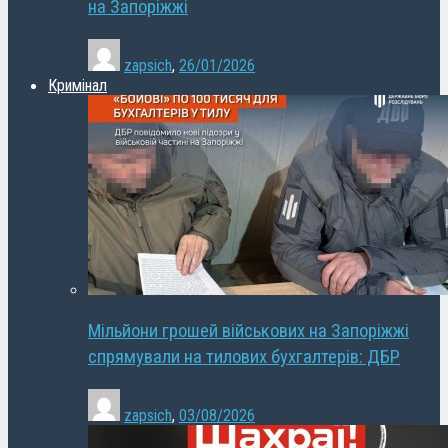
на Запоріжжі
zapsich
,
26/01/2026
Кримінал
Мільйони грошей військових на Запоріжжі
спрямували на тилових бухгалтерів: ДБР
zapsich
,
03/08/2026