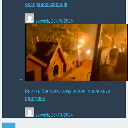
експравоохоронців
zapsich
,
20/05/2025
Вночі в Запорізькому районі спалахнув
притулок
zapsich
,
25/10/2024
Новини