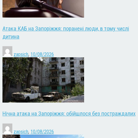
Атака КАБ на Запоріжжя: поранені люди, в тому числі
дитина
zapsich
,
10/08/2026
Нічна атака на Запоріжжя: обійшлося без постраждалих
zapsich
,
10/08/2026