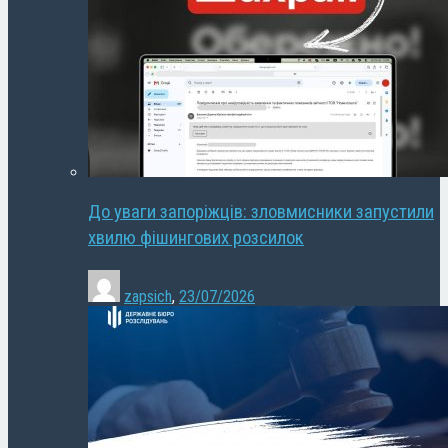
До уваги запоріжців: зловмисники запустили
хвилю фішингових розсилок
zapsich
,
23/07/2026