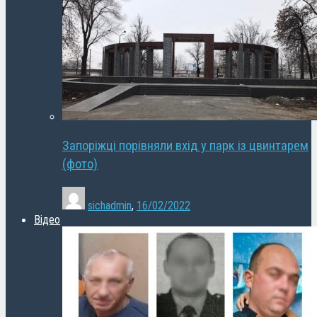
Запоріжці порівняли вхід у парк із цвинтарем
(фото)
sichadmin
,
16/02/2022
Відео