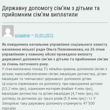
Державну допомогу сім’ям з дітьми та
прийомним сім’ям виплатили
sichadmin
—
31/01/2012
Як повідомила начальник управління соціального захисту
населення міської ради Ольга Полковникова, на 26 січня
управлінням у повному обсязі проведено виплату
державної допомоги сім’ям з дітьми та прийомним сім’ям
за січень поточного року.
У січні виплачено понад 31 мільйон гривень допомоги сім’ям з
дітьми, малозабезпеченим сім’ям, інвалідам дитинства, дітям-
інвалідам та тимчасової державної допомоги дітям.
Ці кошти спрямовано на допомогу: при народженні дитини
(15,2 млн. грн.), одиноким матерям (майже 4 млн. грн.),
інвалідам дитинства та дітям-інвалідам (4,7 млн. грн.), по
догляду за дитиною до трьох років (5,9 млн. грн.) і т.і. У
Запоріжжі таку державну допомогу отримують 47 500
городян.