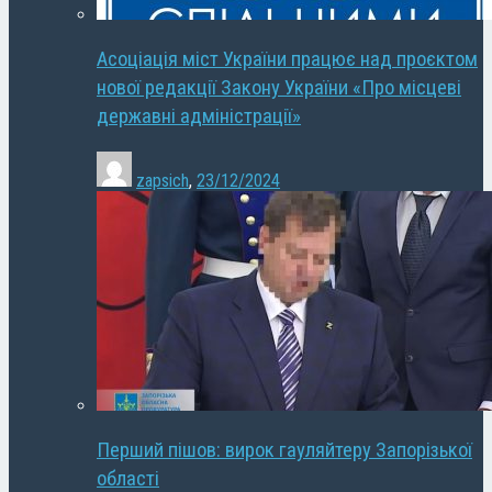
Асоціація міст України працює над проєктом
нової редакції Закону України «Про місцеві
державні адміністрації»
zapsich
,
23/12/2024
Перший пішов: вирок гауляйтеру Запорізької
області