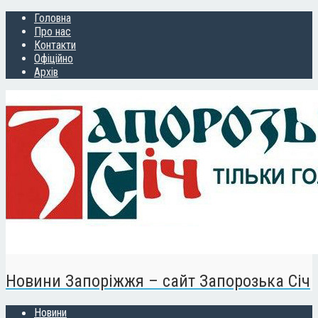
Головна
Про нас
Контакти
Офіційно
Архів
Новини Запоріжжя – сайт Запорозька Січ
Новини