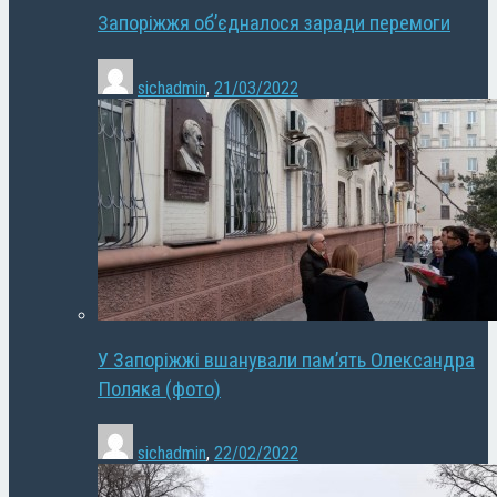
Запоріжжя об’єдналося заради перемоги
sichadmin
,
21/03/2022
У Запоріжжі вшанували пам’ять Олександра
Поляка (фото)
sichadmin
,
22/02/2022