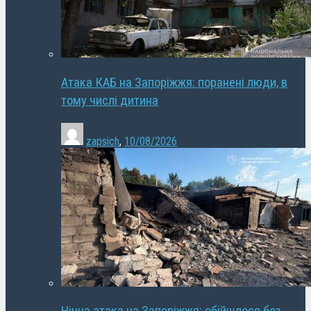
Атака КАБ на Запоріжжя: поранені люди, в
тому числі дитина
zapsich
,
10/08/2026