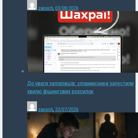
zapsich
,
03/08/2026
До уваги запоріжців: зловмисники запустили
хвилю фішингових розсилок
zapsich
,
23/07/2026