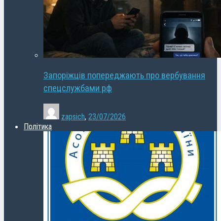
Запоріжців попереджають про вербування
спецслужбами рф
zapsich
,
23/07/2026
Політика