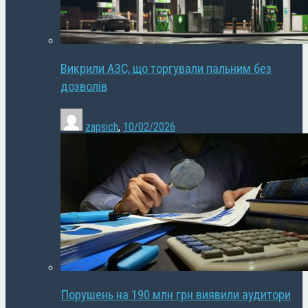
Викрили АЗС, що торгували пальним без
дозволів
zapsich
,
10/02/2026
Порушень на 190 млн грн виявили аудитори