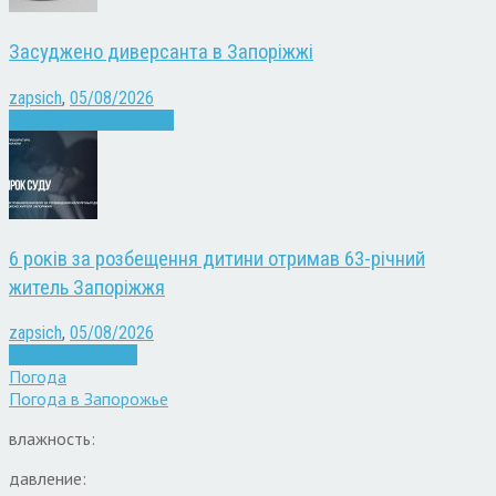
Засуджено диверсанта в Запоріжжі
zapsich
,
05/08/2026
Війна
Запоріжжя
Новини
6 років за розбещення дитини отримав 63-річний
житель Запоріжжя
zapsich
,
05/08/2026
Запоріжжя
Новини
Погода
Погода в
Запорожье
влажность:
давление: