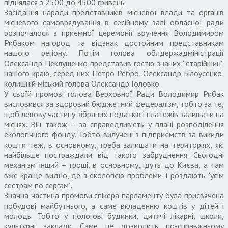
піднялася з 2500 до 4500 гривень.
Засідання наради представників місцевої влади та органів
місцевого самоврядування в сесійному залі обласної ради
розпочалося з приємної церемонії вручення Володимиром
Рибаком нагород та відзнак достойним представникам
нашого регіону. Потім голова облдержадміністрації
Олександр Пеклушенко представив гостю знаних “старійшин”
нашого краю, серед них Петро Ребро, Олександр Білоусенко,
колишній міський голова Олександр Головко.
У своїй промові голова Верховної Ради Володимир Рибак
висловився за здоровий бюджетний федералізм, тобто за те,
щоб левову частину зібраних податків і платежів залишати на
місцях. Він також – за справедливість у плані розподілення
екологічного фонду. Тобто вилучені з підприємств за викиди
кошти теж, в основному, треба залишати на територіях, які
найбільше постраждали від такого забруднення. Сьогодні
механізм інший – гроші, в основному, ідуть до Києва, а там
вже краще видно, де з екологією проблеми, і роздають “усім
сестрам по сергам”.
Значна частина промови спікера парламенту була присвячена
побудові майбутнього, а саме вкладенню коштів у дітей і
молодь. Тобто у пологові будинки, дитячі лікарні, школи,
культурні заклади. Саме це дозволить по-справжньому