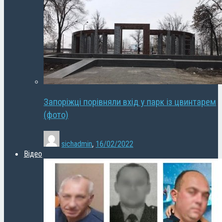
Запоріжці порівняли вхід у парк із цвинтарем
(фото)
sichadmin
,
16/02/2022
Відео