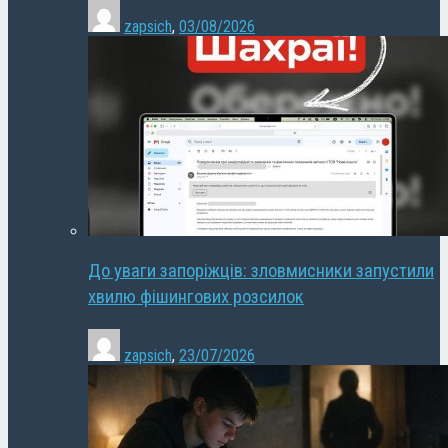
zapsich
,
03/08/2026
До уваги запоріжців: зловмисники запустили
хвилю фішингових розсилок
zapsich
,
23/07/2026