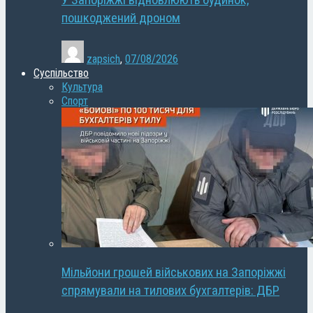
У Запоріжжі відновлюють будинок,
пошкоджений дроном
zapsich
,
07/08/2026
Суспільство
Культура
Спорт
Мільйони грошей військових на Запоріжжі
спрямували на тилових бухгалтерів: ДБР