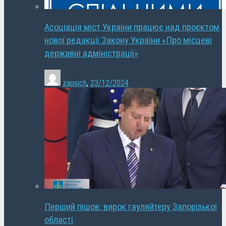
Асоціація міст України працює над проєктом
нової редакції Закону України «Про місцеві
державні адміністрації»
zapsich
,
23/12/2024
Перший пішов: вирок гауляйтеру Запорізької
області