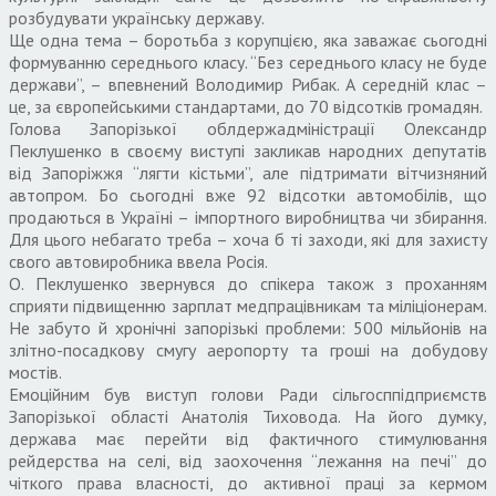
розбудувати українську державу.
Ще одна тема – боротьба з корупцією, яка заважає сьогодні
формуванню середнього класу. “Без середнього класу не буде
держави”, – впевнений Володимир Рибак. А середній клас –
це, за європейськими стандартами, до 70 відсотків громадян.
Голова Запорізької облдержадміністрації Олександр
Пеклушенко в своєму виступі закликав народних депутатів
від Запоріжжя “лягти кістьми”, але підтримати вітчизняний
автопром. Бо сьогодні вже 92 відсотки автомобілів, що
продаються в Україні – імпортного виробництва чи збирання.
Для цього небагато треба – хоча б ті заходи, які для захисту
свого автовиробника ввела Росія.
О. Пеклушенко звернувся до спікера також з проханням
сприяти підвищенню зарплат медпрацівникам та міліціонерам.
Не забуто й хронічні запорізькі проблеми: 500 мільйонів на
злітно-посадкову смугу аеропорту та гроші на добудову
мостів.
Емоційним був виступ голови Ради сільгосппідприємств
Запорізької області Анатолія Тиховода. На його думку,
держава має перейти від фактичного стимулювання
рейдерства на селі, від заохочення “лежання на печі” до
чіткого права власності, до активної праці за кермом