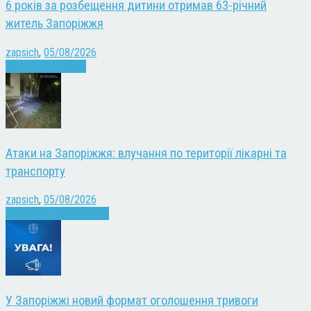
6 років за розбещення дитини отримав 63-річний
житель Запоріжжя
zapsich
,
05/08/2026
Запоріжжя
Новини
Атаки на Запоріжжя: влучання по території лікарні та
транспорту
zapsich
,
05/08/2026
Війна
Запоріжжя
Новини
У Запоріжжі новий формат оголошення тривоги