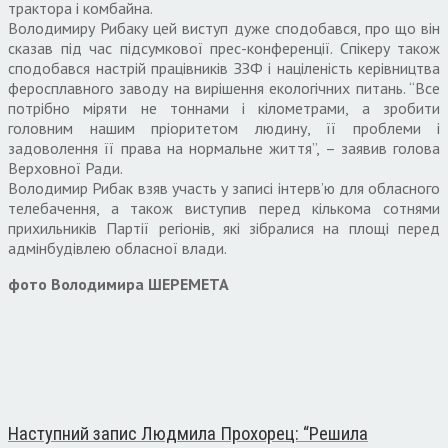
трактора і комбайна.
Володимиру Рибаку цей виступ дуже сподобався, про що він
сказав під час підсумкової прес-конференції. Спікеру також
сподобався настрій працівників ЗЗФ і націленість керівництва
феросплавного заводу на вирішення екологічних питань. “Все
потрібно міряти не тоннами і кілометрами, а зробити
головним нашим пріоритетом людину, її проблеми і
задоволення її права на нормальне життя”, – заявив голова
Верховної Ради.
Володимир Рибак взяв участь у записі інтерв’ю для обласного
телебачення, а також виступив перед кількома сотнями
прихильників Партії регіонів, які зібралися на площі перед
адмінбудівлею обласної влади.
фото Володимира ШЕРЕМЕТА
Наступний запис
Людмила Прохорец: “Решила