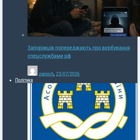
Запоріжців попереджають про вербування
спецслужбами рф
zapsich
,
23/07/2026
Політика