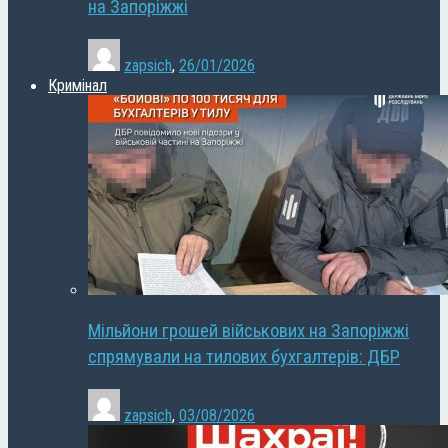
на Запоріжжі
zapsich
,
26/01/2026
Кримінал
Мільйони грошей військових на Запоріжжі
спрямували на тилових бухгалтерів: ДБР
zapsich
,
03/08/2026