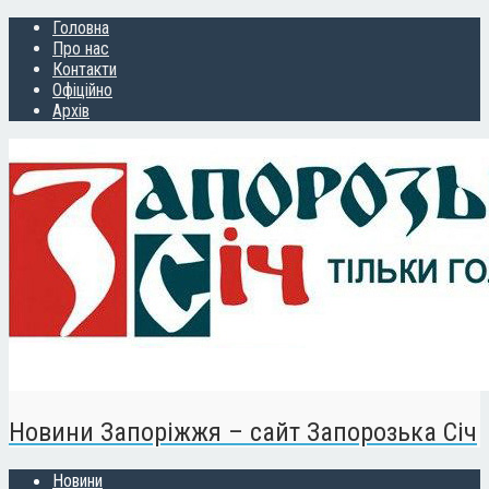
Головна
Про нас
Контакти
Офіційно
Архів
Новини Запоріжжя – сайт Запорозька Січ
Новини