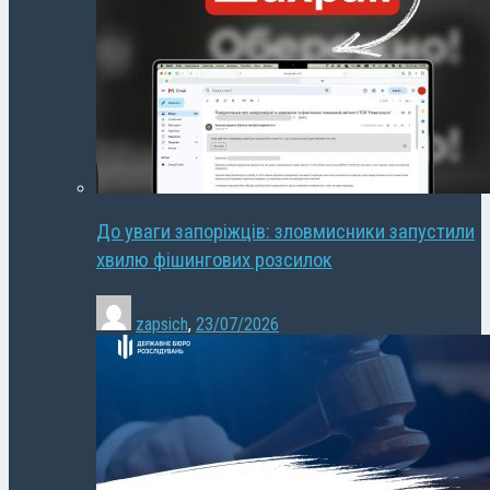
До уваги запоріжців: зловмисники запустили
хвилю фішингових розсилок
zapsich
,
23/07/2026