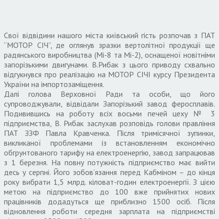
Свої відвідини нашого міста київський гість розпочав з ПАТ
“МОТОР СІЧ”, де оглянув зразки вертолітної продукції ще
радянського виробництва (Мі-8 та Мі-2), оснащеної новітніми
запорізькими двигунами. В.Рибак з цього приводу схвально
відгукнувся про реалізацію на МОТОР СІЧІ курсу Президента
України на імпортозаміщення.
Далі голова Верховної Ради та особи, що його
супроводжували, відвідали Запорізький завод феросплавів.
Подивившись на роботу всіх восьми печей цеху № 3
підприємства, В. Рибак заслухав розповідь голови правління
ПАТ ЗЗФ Павла Кравченка. Після тримісячної зупинки,
викликаної проблемами із встановленням економічно
обгрунтованого тарифу на електроенергію, завод запрацював
з 1 березня. На повну потужність підприємство має вийти
десь у серпні. Його зобов’язання перед Кабміном – до кінця
року вибрати 1,5 млрд. кіловат-годин електроенергії. З цією
метою на підприємство до 100 вже прийнятих нових
працівників додадуться ще приблизно 1500 осіб. Після
відновлення роботи середня зарплата на підприємстві