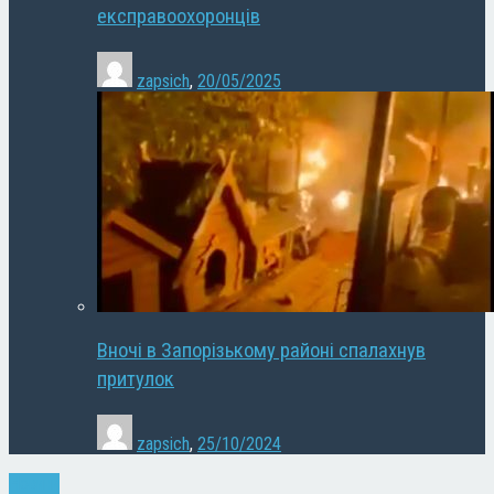
експравоохоронців
zapsich
,
20/05/2025
Вночі в Запорізькому районі спалахнув
притулок
zapsich
,
25/10/2024
Новини