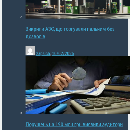
Викрили АЗС, що торгували пальним без
дозволів
zapsich
,
10/02/2026
Порушень на 190 млн грн виявили аудитори