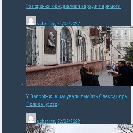
Запоріжжя об’єдналося заради перемоги
sichadmin
,
21/03/2022
У Запоріжжі вшанували пам’ять Олександра
Поляка (фото)
sichadmin
,
22/02/2022