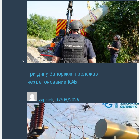
Три дні у Запоріжжі пролежав
нездетонований КАБ
zapsich
,
07/08/2026