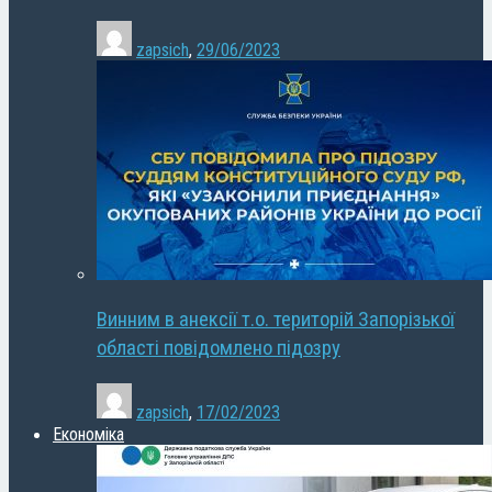
zapsich
,
29/06/2023
Винним в анексії т.о. територій Запорізької
області повідомлено підозру
zapsich
,
17/02/2023
Економіка