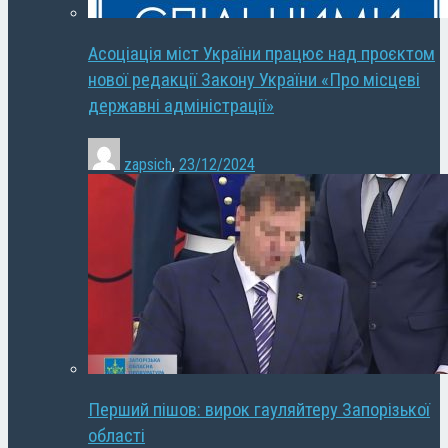
Асоціація міст України працює над проєктом
нової редакції Закону України «Про місцеві
державні адміністрації»
zapsich
,
23/12/2024
Перший пішов: вирок гауляйтеру Запорізької
області