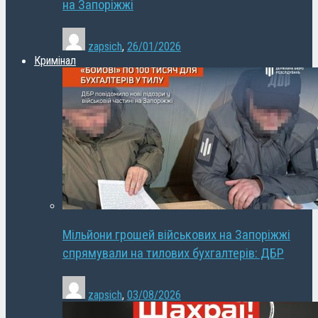
на Запоріжжі
zapsich
,
26/01/2026
Кримінал
Мільйони грошей військових на Запоріжжі
спрямували на тилових бухгалтерів: ДБР
zapsich
,
03/08/2026