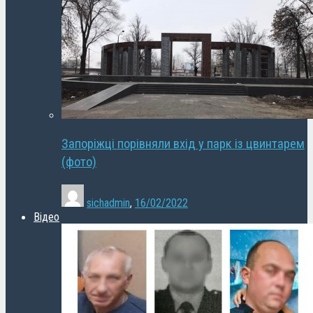
Запоріжці порівняли вхід у парк із цвинтарем
(фото)
sichadmin
,
16/02/2022
Відео