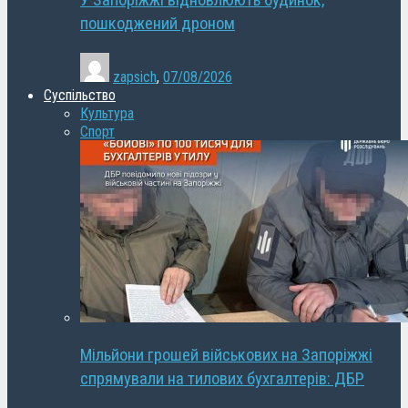
У Запоріжжі відновлюють будинок,
пошкоджений дроном
zapsich
,
07/08/2026
Суспільство
Культура
Спорт
Мільйони грошей військових на Запоріжжі
спрямували на тилових бухгалтерів: ДБР