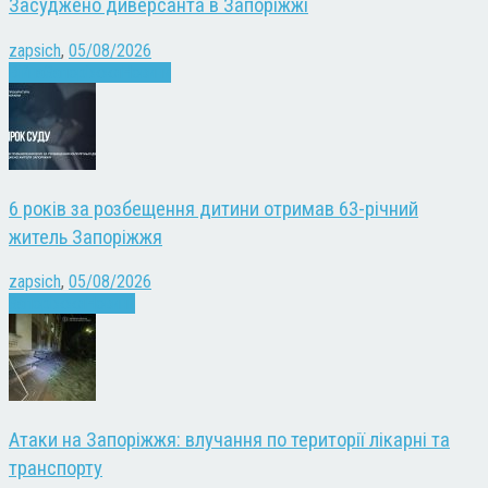
Засуджено диверсанта в Запоріжжі
zapsich
,
05/08/2026
Війна
Запоріжжя
Новини
6 років за розбещення дитини отримав 63-річний
житель Запоріжжя
zapsich
,
05/08/2026
Запоріжжя
Новини
Атаки на Запоріжжя: влучання по території лікарні та
транспорту