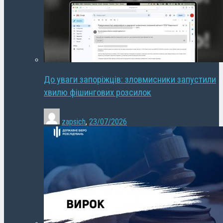
До уваги запоріжців: зловмисники запустили
хвилю фішингових розсилок
zapsich
,
23/07/2026