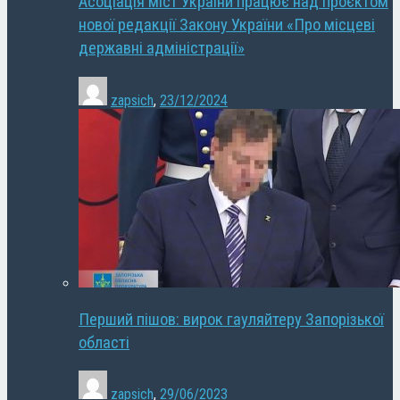
Асоціація міст України працює над проєктом
нової редакції Закону України «Про місцеві
державні адміністрації»
zapsich
,
23/12/2024
Перший пішов: вирок гауляйтеру Запорізької
області
zapsich
,
29/06/2023