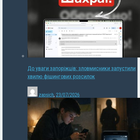
До уваги запоріжців: зловмисники запустили
хвилю фішингових розсилок
zapsich
,
23/07/2026