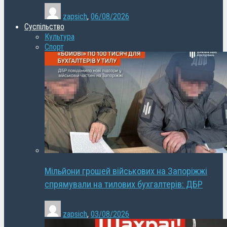
zapsich
,
06/08/2026
Суспільство
Культура
Спорт
Мільйони грошей військових на Запоріжжі
спрямували на тилових бухгалтерів: ДБР
zapsich
,
03/08/2026