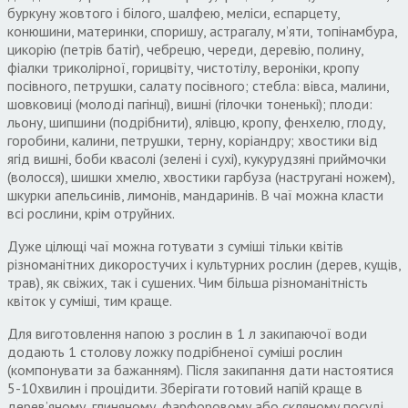
буркуну жовтого і білого, шалфею, меліси, еспарцету,
конюшини, материнки, споришу, астрагалу, м’яти, топінамбура,
цикорію (петрів батіг), чебрецю, череди, деревію, полину,
фіалки триколірної, горицвіту, чистотілу, вероніки, кропу
посівного, петрушки, салату посівного; стебла: вівса, малини,
шовковиці (молоді пагінці), вишні (гілочки тоненькі); плоди:
льону, шипшини (подрібнити), ялівцю, кропу, фенхелю, глоду,
горобини, калини, петрушки, терну, коріандру; хвостики від
ягід вишні, боби квасолі (зелені і сухі), кукурудзяні приймочки
(волосся), шишки хмелю, хвостики гарбуза (настругані ножем),
шкурки апельсинів, лимонів, мандаринів. В чаї можна класти
всі рослини, крім отруйних.
Дуже цілющі чаї можна готувати з суміші тільки квітів
різноманітних дикоростучих і культурних рослин (дерев, кущів,
трав), як свіжих, так і сушених. Чим більша різноманітність
квіток у суміші, тим краще.
Для виготовлення напою з рослин в 1 л закипаючої води
додають 1 столову ложку подрібненої суміші рослин
(компонувати за бажанням). Після закипання дати настоятися
5-10хвилин і процідити. Зберігати готовий напій краще в
дерев’яному, глиняному, фарфоровому або скляному посуді