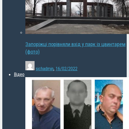
Запоріжці порівняли вхід у парк із цвинтарем
(фото)
sichadmin
,
16/02/2022
Відео