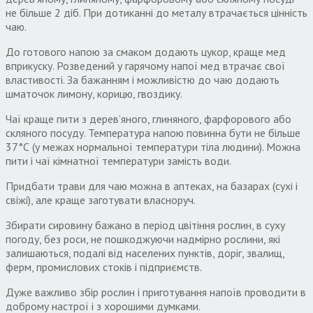
не більше 2 діб. При дотиканні до металу втрачається цінність
чаю.
До готового напою за смаком додають цукор, краще мед
вприкуску. Розведений у гарячому напої мед втрачає свої
властивості. За бажанням і можливістю до чаю додають
шматочок лимону, корицю, гвоздику.
Чаї краще пити з дерев’яного, глиняного, фарфорового або
скляного посуду. Температура напою повинна бути не більше
37°С (у межах нормальної температури тіла людини). Можна
пити і чаї кімнатної температури замість води.
Придбати трави для чаю можна в аптеках, на базарах (сухі і
свіжі), але краще заготувати власноруч.
Збирати сировину бажано в період цвітіння рослин, в суху
погоду, без роси, не пошкоджуючи надмірно рослини, які
залишаються, подалі від населених пунктів, доріг, звалищ,
ферм, промислових стоків і підприємств.
Дуже важливо збір рослин і приготування напоїв проводити в
доброму настрої і з хорошими думками.