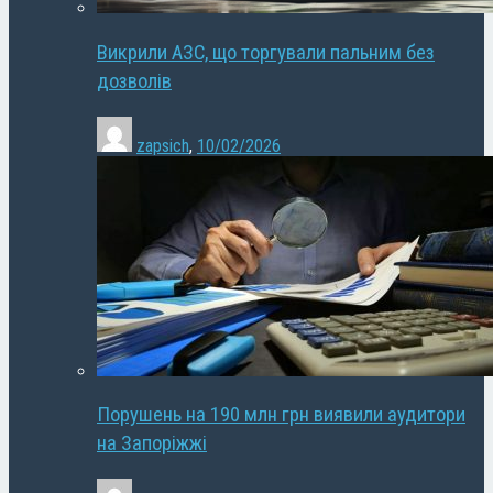
Викрили АЗС, що торгували пальним без
дозволів
zapsich
,
10/02/2026
Порушень на 190 млн грн виявили аудитори
на Запоріжжі