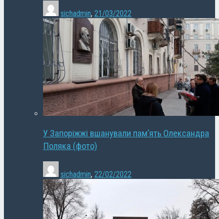
sichadmin
,
21/03/2022
У Запоріжжі вшанували пам’ять Олександра
Поляка (фото)
sichadmin
,
22/02/2022