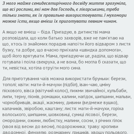
З мого майже семидесятирічного досвіду життя зрозуміла,
що всі рослини, які нам дав Господь, є лікарськими, треба
тільки знати, як їх правильно використовувати. І мухомори
можна їсти, якщо вмієш їх приготувати певним чином.
А якщо не вмієш – біда. Пригадую, в дитинстві мама
розповідала, що коли батько захворів, вже не пам’ятаю на
що, хтось із знайомих порадив напоїти його відваром з листя
бузку, та добре, що вчасно приїхала «швидка допомога»,
щоб його врятувати. Мама, пригадуючи це, раділа, що відвар
готувала і поїла свекруха, а не вона, бо могла б сказати, що
ти, невістка, хотіла отруїти мого сина.
Для приготування чаїв можна використати бруньки: берези,
тополі; квіти: мати-й-мачухи (підбіл), іван-чаю, цміну
піскового, вівса (квітучий колос), пижми звичайної, кульбаби,
липи, терну, піонів, ромашки, калини, нагідок, шипшини, мальви,
чорнобривців, акації, жасмину, дивини (ведмеже вушко),
калачиків, звіробою, каштану; листя: мати-й-мачухи, горіха
волоського, шипшини, шовковиці, суниці лісової, берези,
смородини, ожини, любистку, малини, сосни, з річних гілок
(хвоя від весни до весни), подорожника; траву: кропиви
дводомної, фенхелю, розмарину, грициків, хвощу польового,