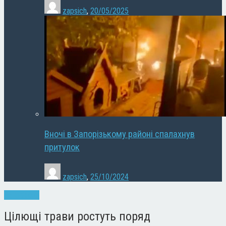
zapsich
,
20/05/2025
Вночі в Запорізькому районі спалахнув
притулок
zapsich
,
25/10/2024
Запоріжжя
Цілющі трави ростуть поряд