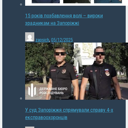
15 років позбавлення волі – вироки
зрадникам на Запоріжжі
zapsich
,
05/12/2025
У суд Запоріжжя спрямували справу 4-х
експравоохоронців