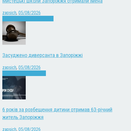
Мистецькі школи Запоріжжя отримали імена
zapsich
,
05/08/2026
Запоріжжя
Культура
Новини
Засуджено диверсанта в Запоріжжі
zapsich
,
05/08/2026
Війна
Запоріжжя
Новини
6 років за розбещення дитини отримав 63-річний
житель Запоріжжя
zapsich
,
05/08/2026