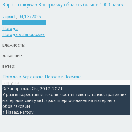
Ворог атакував Запорізьку область більше 1000 разів
zapsich
,
04/08/2026
Війна
Запоріжжя
Новини
Погода
Погода в
Запорожье
влажность:
давление:
ветер:
Погода в Бердянске
Погода в Токмаке
загрузка...
© Запорозька Січ, 2012-2021
У разі використання текстів, частин текстів та ілюстративних
матеріалів сайту sich.zp.ua гіперпосилання на матеріал є
обов'язковим
↑ Назад нагору