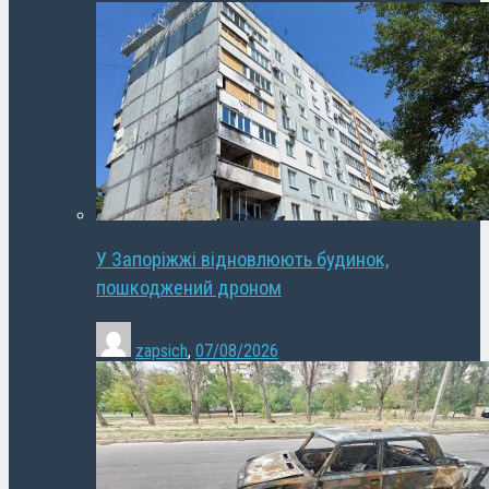
У Запоріжжі відновлюють будинок,
пошкоджений дроном
zapsich
,
07/08/2026