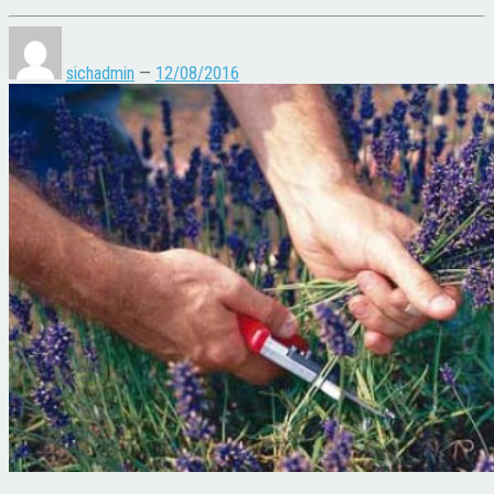
sichadmin
—
12/08/2016