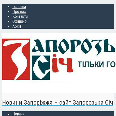
Головна
Про нас
Контакти
Офіційно
Архів
Новини Запоріжжя – сайт Запорозька Січ
Новини