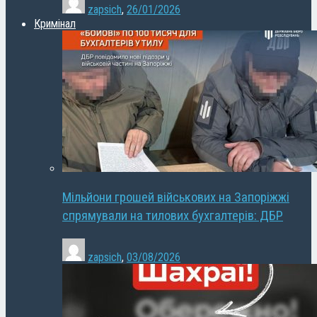
zapsich
,
26/01/2026
Кримінал
Мільйони грошей військових на Запоріжжі
спрямували на тилових бухгалтерів: ДБР
zapsich
,
03/08/2026