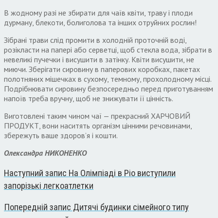
В жодному разі не збирати для чаїв квіти, траву і плоди
дурману, блекоти, болиголова та інших отруйних рослин!
Зібрані трави слід промити в холодній проточній воді,
розікласти на папері або серветці, щоб стекла вода, зібрати в
невеликі пучечки і висушити в затінку. Квіти висушити, не
миючи. Зберігати сировину в паперових коробках, пакетах
полотняних мішечках в сухому, темному, прохолодному місці.
Подрібнювати сировину безпосередньо перед приготуванням
напоїв треба вручну, щоб не знижувати її цінність.
Виготовлені таким чином чаї — прекрасний ХАРЧОВИЙ
ПРОДУКТ, вони наситять організм цінними речовинами,
збережуть ваше здоров’я і кошти.
Олександра НИКОНЕНКО
Наступний запис
На Олімпіаді в Ріо виступили
запорізькі легкоатлетки
Попередній запис
Дитячі будинки сімейного типу