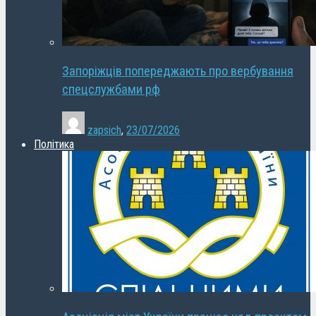
Запоріжців попереджають про вербування
спецслужбами рф
zapsich
,
23/07/2026
Політика