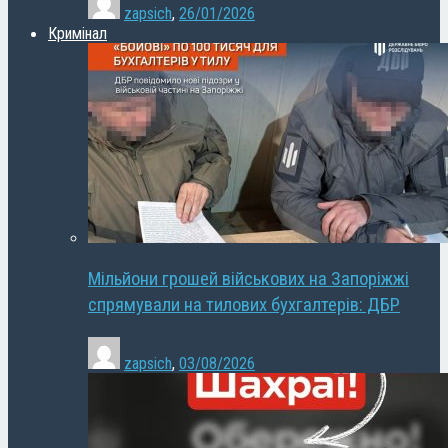
zapsich
,
26/01/2026
Кримінал
Мільйони грошей військових на Запоріжжі
спрямували на тилових бухгалтерів: ДБР
zapsich
,
03/08/2026