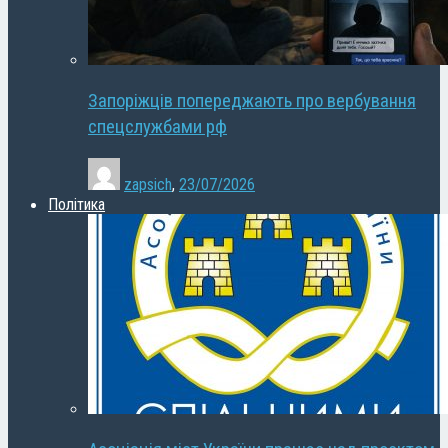
Запоріжців попереджають про вербування
спецслужбами рф
zapsich
,
23/07/2026
Політика