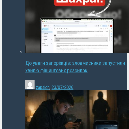
До уваги запоріжців: зловмисники запустили
хвилю фішингових розсилок
zapsich
,
23/07/2026