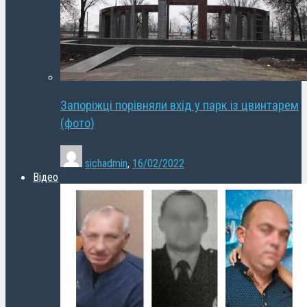
Запоріжці порівняли вхід у парк із цвинтарем
(фото)
sichadmin
,
16/02/2022
Відео