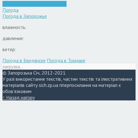
Війна
Запоріжжя
Кримінал
Новини
Погода
Погода в
Запорожье
влажность:
давление:
ветер:
Погода в Бердянске
Погода в Токмаке
загрузка...
© Запорозька Січ, 2012-2021
У разі використання текстів, частин текстів та ілюстративних
матеріалів сайту sich.zp.ua гіперпосилання на матеріал є
обов'язковим
↑ Назад нагору