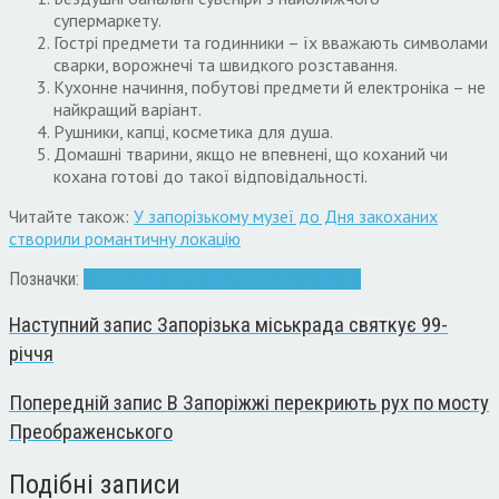
супермаркету.
Гострі предмети та годинники – їх вважають символами
сварки, ворожнечі та швидкого розставання.
Кухонне начиння, побутові предмети й електроніка – не
найкращий варіант.
Рушники, капці, косметика для душа.
Домашні тварини, якщо не впевнені, що коханий чи
кохана готові до такої відповідальності.
Читайте також:
У запорізькому музеї до Дня закоханих
створили романтичну локацію
Позначки:
день закоханих
подарунки
поради
Свято
Наступний запис
Запорізька міськрада святкує 99-
річчя
Попередній запис
В Запоріжжі перекриють рух по мосту
Преображенського
Подібні записи