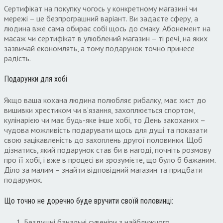
Сертифікат на покупку чогось у конкретному магазині чи
мережі – це безпрограшний варіант. Ви задаєте сферу, а
людина вже сама обирає собі щось до смаку. Абонемент на
масаж чи сертифікат в улюблений магазин – ті речі, на яких
зазвичай економлять, а тому подарунок точно принесе
радість.
Подарунки для хобі
Якщо ваша кохана людина полюбляє рибалку, має хист до
вишивки хрестиком чи в’язання, захоплюється спортом,
кулінарією чи має будь-яке інше хобі, то День закоханих –
чудова можливість подарувати щось для душі та показати
свою зацікавленість до захоплень другої половинки. Щоб
дізнатись, який подарунок став би в нагоді, почніть розмову
про її хобі, і вже в процесі ви зрозумієте, що було б бажаним.
Діло за малим – знайти відповідний магазин та придбати
подарунок.
Що точно не доречно буде вручити своїй половинці:
Бездушні банальні сувеніри з найближчого