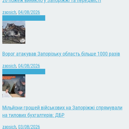
20 пожеж виникло у Запоріжжі та передмісті
zapsich
,
04/08/2026
Війна
Запоріжжя
Новини
Ворог атакував Запорізьку область більше 1000 разів
zapsich
,
04/08/2026
Війна
Запоріжжя
Новини
Мільйони грошей військових на Запоріжжі спрямували
на тилових бухгалтерів: ДБР
zapsich
,
03/08/2026