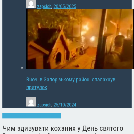
zapsich
,
20/05/2025
Вночі в Запорізькому районі спалахнув
притулок
zapsich
,
25/10/2024
Запоріжжя
Новини
Суспільство
Чим здивувати коханих у День святого