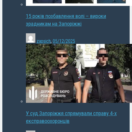
15 років позбавлення волі – вироки
зрадникам на Запоріжжі
zapsich
,
05/12/2025
У суд Запоріжжя спрямували справу 4-х
експравоохоронців