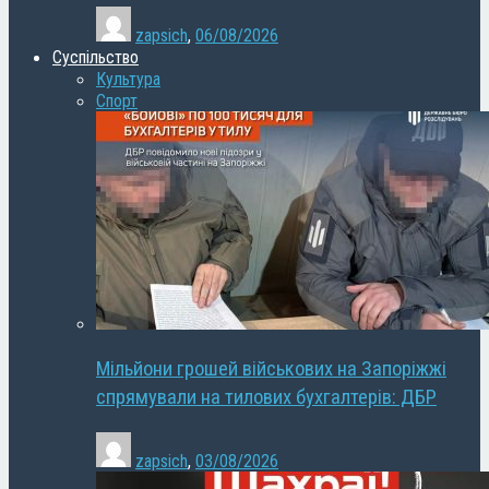
zapsich
,
06/08/2026
Суспільство
Культура
Спорт
Мільйони грошей військових на Запоріжжі
спрямували на тилових бухгалтерів: ДБР
zapsich
,
03/08/2026