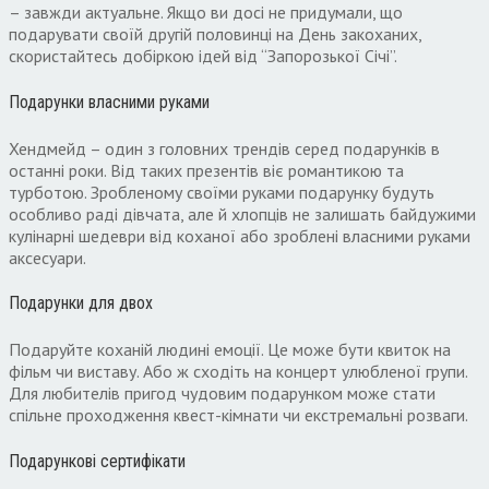
– завжди актуальне. Якщо ви досі не придумали, що
подарувати своїй другій половинці на День закоханих,
скористайтесь добіркою ідей від “Запорозької Січі”.
Подарунки власними руками
Хендмейд – один з головних трендів серед подарунків в
останні роки. Від таких презентів віє романтикою та
турботою. Зробленому своїми руками подарунку будуть
особливо раді дівчата, але й хлопців не залишать байдужими
кулінарні шедеври від коханої або зроблені власними руками
аксесуари.
Подарунки для двох
Подаруйте коханій людині емоції. Це може бути квиток на
фільм чи виставу. Або ж сходіть на концерт улюбленої групи.
Для любителів пригод чудовим подарунком може стати
спільне проходження квест-кімнати чи екстремальні розваги.
Подарункові сертифікати