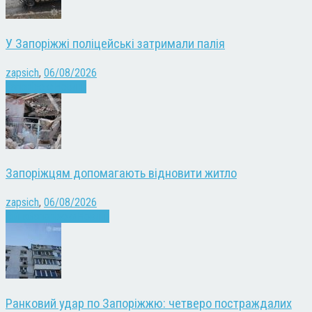
У Запоріжжі поліцейські затримали палія
zapsich
,
06/08/2026
Запоріжжя
Новини
Запоріжцям допомагають відновити житло
zapsich
,
06/08/2026
Війна
Запоріжжя
Новини
Ранковий удар по Запоріжжю: четверо постраждалих