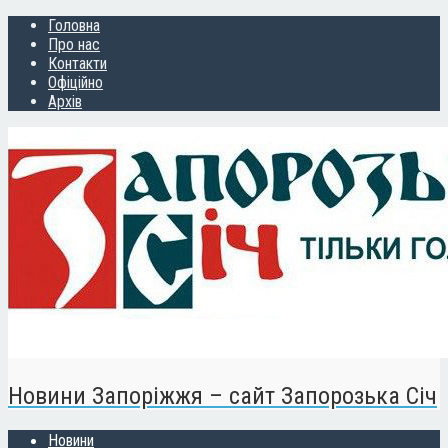
Головна
Про нас
Контакти
Офіційно
Архів
Новини Запоріжжя – сайт Запорозька Січ
Новини