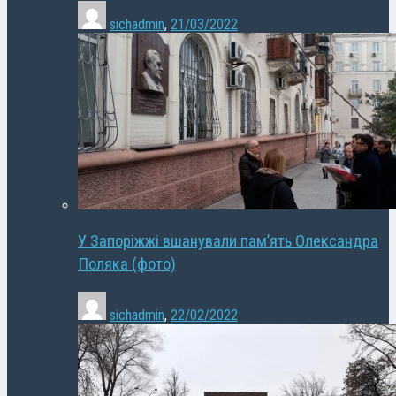
sichadmin
,
21/03/2022
У Запоріжжі вшанували пам’ять Олександра
Поляка (фото)
sichadmin
,
22/02/2022