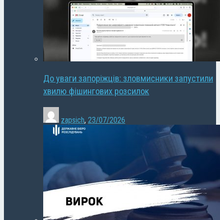
До уваги запоріжців: зловмисники запустили
хвилю фішингових розсилок
zapsich
,
23/07/2026