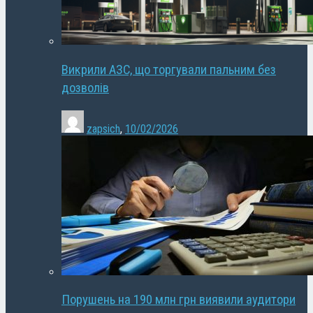
Викрили АЗС, що торгували пальним без
дозволів
zapsich
,
10/02/2026
Порушень на 190 млн грн виявили аудитори