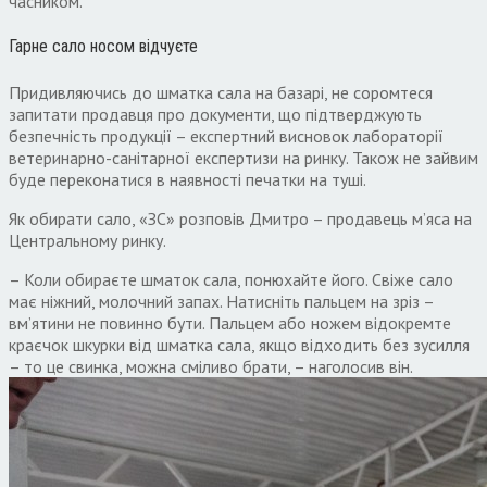
часником.
Гарне сало носом відчуєте
Придивляючись до шматка сала на базарі, не соромтеся
запитати продавця про документи, що підтверджують
безпечність продукції – експертний висновок лабораторії
ветеринарно-санітарної експертизи на ринку. Також не зайвим
буде переконатися в наявності печатки на туші.
Як обирати сало, «ЗС» розповів Дмитро – продавець м’яса на
Центральному ринку.
– Коли обираєте шматок сала, понюхайте його. Свіже сало
має ніжний, молочний запах. Натисніть пальцем на зріз –
вм’ятини не повинно бути. Пальцем або ножем відокремте
краєчок шкурки від шматка сала, якщо відходить без зусилля
– то це свинка, можна сміливо брати, – наголосив він.