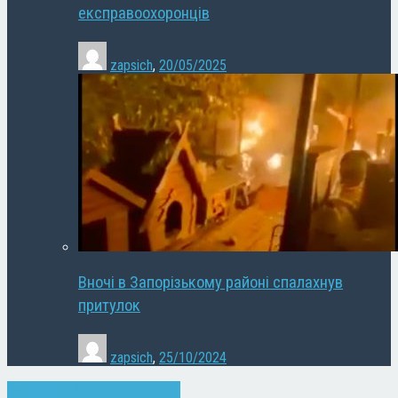
експравоохоронців
zapsich
,
20/05/2025
Вночі в Запорізькому районі спалахнув
притулок
zapsich
,
25/10/2024
Запоріжжя
Новини
Суспільство