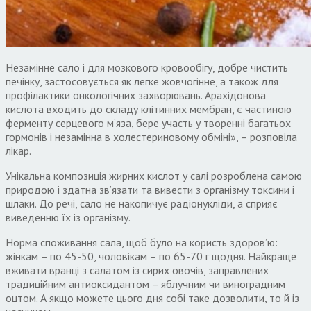
Незамінне сало і для мозкового кровообігу, добре чистить
печінку, застосовується як легке жовчогінне, а також для
профілактики онкологічних захворювань. Арахідонова
кислота входить до складу клітинних мембран, є частиною
ферменту серцевого м’яза, бере участь у творенні багатьох
гормонів і незамінна в холестериновому обміні», – розповіла
лікар.
Унікальна композиція жирних кислот у салі розроблена самою
природою і здатна зв’язати та вивести з організму токсини і
шлаки. До речі, сало не накопичує радіонукліди, а сприяє
виведенню їх із організму.
Норма споживання сала, щоб було на користь здоров’ю:
жінкам – по 45-50, чоловікам – по 65-70 г щодня. Найкраще
вживати вранці з салатом із сирих овочів, заправлених
традиційним антиоксидантом – яблучним чи виноградним
оцтом. А якщо можете цього дня собі таке дозволити, то й із