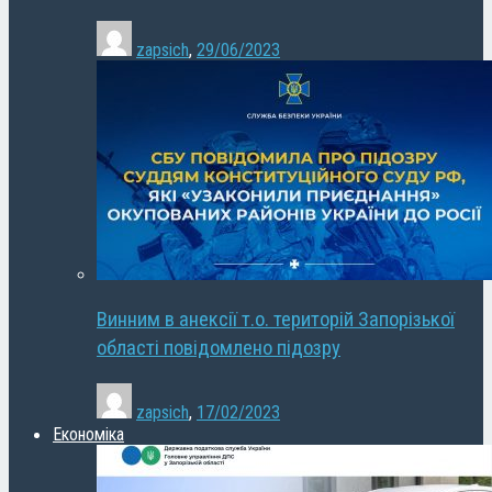
zapsich
,
29/06/2023
Винним в анексії т.о. територій Запорізької
області повідомлено підозру
zapsich
,
17/02/2023
Економіка