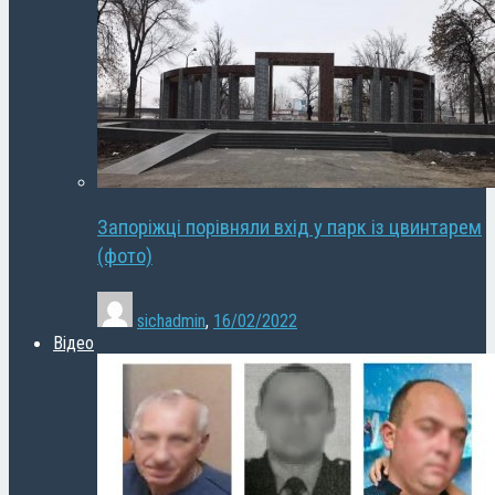
Запоріжці порівняли вхід у парк із цвинтарем
(фото)
sichadmin
,
16/02/2022
Відео