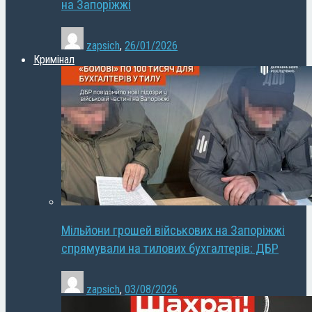
на Запоріжжі
zapsich
,
26/01/2026
Кримінал
Мільйони грошей військових на Запоріжжі
спрямували на тилових бухгалтерів: ДБР
zapsich
,
03/08/2026