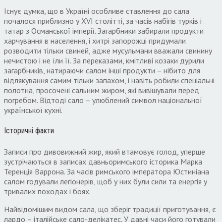
Існує думка, що в Україні особливе ставлення до сала
почалося приблизно у XVI столітті, за часів набігів турків і
татар з Османської імперії. Загарбники забирали продукти
харчування в населення, і хитрі запорожці придумали
розводити тільки свиней, адже мусульмани вважали свинину
нечистою і не їли її. За переказами, кмітливі козаки дурили
загарбників, натираючи салом інші продукти – нібито для
відлякування самим тільки запахом, і навіть робили спеціальні
полотна, просочені сальним жиром, які вивішували перед
погребом. Відтоді сало – улюблений символ національної
української кухні.
Історичні факти
Записи про дивовижний жир, який втамовує голод, уперше
зустрічаються в записах давньоримського історика Марка
Теренція Варрона. За часів римського імператора Юстиніана
салом годували легіонерів, щоб у них були сили та енергія у
тривалих походах і боях.
Найвідомішим видом сала, що зберіг традиції приготування, є
лардо – італійське сало-делікатес. У давні часи його готували