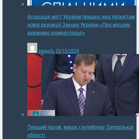
Асоціація міст України працює над проєктом
нової редакції Закону України «Про місцеві
державні адміністрації»
zapsich
,
23/12/2024
Перший пішов: вирок гауляйтеру Запорізької
області