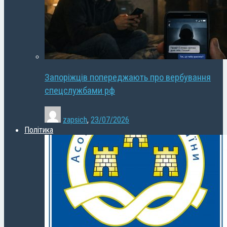
Запоріжців попереджають про вербування
спецслужбами рф
zapsich
,
23/07/2026
Політика