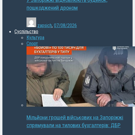
У Запоріжжі відновлюють будинок,
пошкоджений дроном
zapsich
,
07/08/2026
Суспільство
Культура
Спорт
Мільйони грошей військових на Запоріжжі
спрямували на тилових бухгалтерів: ДБР