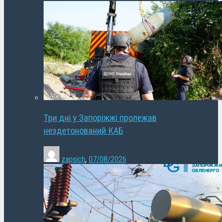
Три дні у Запоріжжі пролежав
нездетонований КАБ
zapsich
,
07/08/2026