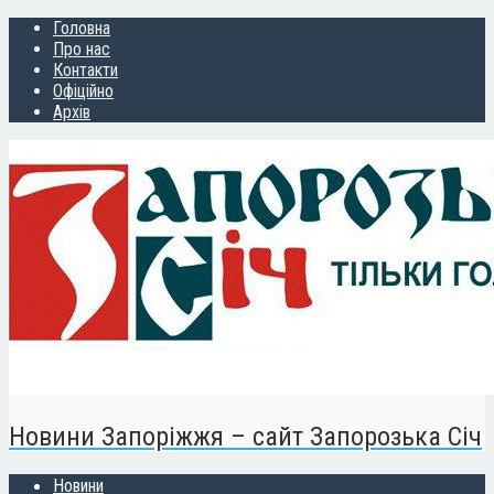
Головна
Про нас
Контакти
Офіційно
Архів
Новини Запоріжжя – сайт Запорозька Січ
Новини