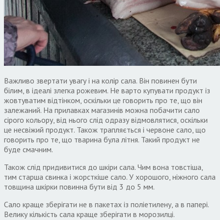
Важливо звертати увагу і на колір сала. Він повинен бути
білим, в ідеалі злегка рожевим. Не варто купувати продукт із
жовтуватим відтінком, оскільки це говорить про те, що він
залежаний. На прилавках магазинів можна побачити сало
сірого кольору, від нього слід одразу відмовлятися, оскільки
це несвіжий продукт. Також трапляється і червоне сало, що
говорить про те, що тварина була літня. Такий продукт не
буде смачним.
Також слід придивитися до шкіри сала. Чим вона товстіша,
тим старша свинка і жорсткіше сало. У хорошого, ніжного сала
товщина шкірки повинна бути від 3 до 5 мм.
Сало краще зберігати не в пакетах із поліетилену, а в папері.
Велику кількість сала краще зберігати в морозилці.