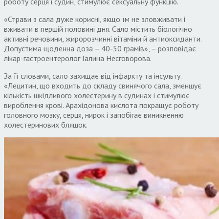
роботу серця і судин, стимулює сексуальну функцію.
«Страви з сала дуже корисні, якщо їм не зловживати і
вживати в першій половині дня. Сало містить біологічно
активні речовини, жиророзчинні вітаміни й антиоксиданти.
Допустима щоденна доза – 40-50 грамів», – розповідає
лікар-гастроентеролог Галина Несговорова.
За її словами, сало захищає від інфаркту та інсульту.
«Лецитин, що входить до складу свинячого сала, зменшує
кількість шкідливого холестерину в судинах і стимулює
вироблення крові. Арахідонова кислота покращує роботу
головного мозку, серця, нирок і запобігає виникненню
холестеринових бляшок.