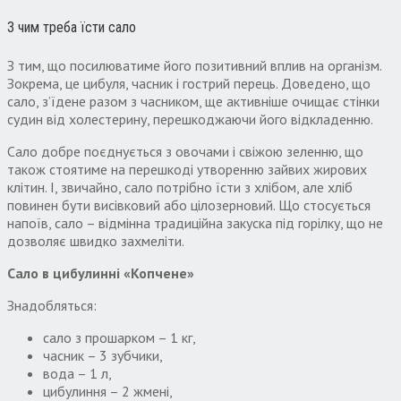
З чим треба їсти сало
З тим, що посилюватиме його позитивний вплив на організм.
Зокрема, це цибуля, часник і гострий перець. Доведено, що
сало, з’їдене разом з часником, ще активніше очищає стінки
судин від холестерину, перешкоджаючи його відкладенню.
Сало добре поєднується з овочами і свіжою зеленню, що
також стоятиме на перешкоді утворенню зайвих жирових
клітин. І, звичайно, сало потрібно їсти з хлібом, але хліб
повинен бути висівковий або цілозерновий. Що стосується
напоїв, сало – відмінна традиційна закуска під горілку, що не
дозволяє швидко захмеліти.
Сало в цибулинні «Копчене»
Знадобляться:
сало з прошарком – 1 кг,
часник – 3 зубчики,
вода – 1 л,
цибулиння – 2 жмені,