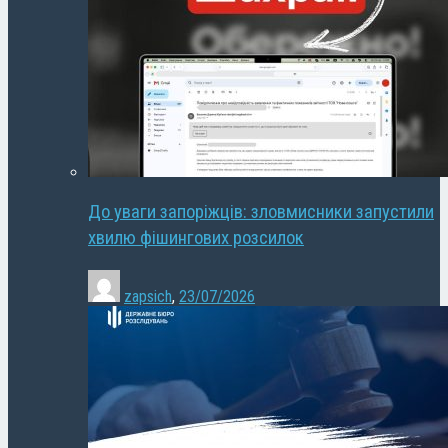
До уваги запоріжців: зловмисники запустили
хвилю фішингових розсилок
zapsich
,
23/07/2026