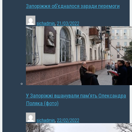
Запоріжжя об’єдналося заради перемоги
sichadmin
,
21/03/2022
У Запоріжжі вшанували пам’ять Олександра
Поляка (фото)
sichadmin
,
22/02/2022