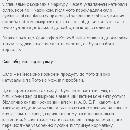
у спеціальних коритах з мармуру. Перед укладанням натирали
сіллю, корито – часником, після чого перекладали сало
сумішшю зі спеціальних прянощів і залишали «зріти» у вин­них
погребах або мармурових гротах з осені до весни. Таке сало
було чудовою добавкою до хліба, помідорів і оливок.
Вважається, що Христофор Колумб зміг доплисти до Америки
тільки завдяки запасам сала та окостів, які були на його
кораблях.
Сало вбереже від інсульту
Сало – неймовірно корисний продукт, до того ж воно
натуральне та його не можна підробити.
Це не просто шматок жиру з будь-якої частини туші, це
підшкірний жир зі шкіркою. Саме в цій частині концентруються
біологічно активні речовини: вітаміни A, D, E, F і каротин, а
також арахідонова кислота, яка позитивно впливає на залози
внутрішньої секреції, сприяє повному засвоєнню кальцію
клітинами. У салі також міститься селен – мікроелемент, що
перешкоджає утворенню пухлин, підтримує нормальну