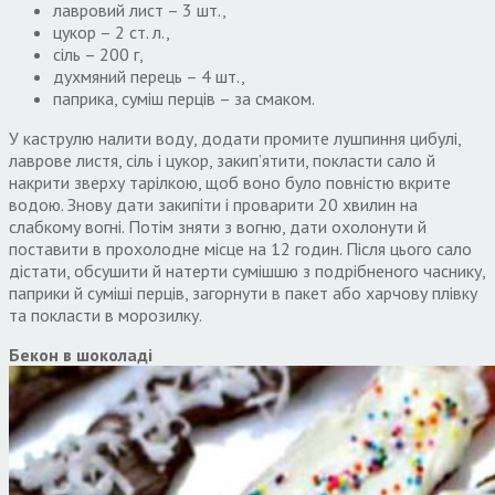
лавровий лист – 3 шт.,
цукор – 2 ст. л.,
сіль – 200 г,
духмяний перець – 4 шт.,
паприка, суміш перців – за смаком.
У каструлю налити воду, додати промите лушпиння цибулі,
лаврове листя, сіль і цукор, закип’ятити, покласти сало й
накрити зверху тарілкою, щоб воно було повністю вкрите
водою. Знову дати закипіти і проварити 20 хвилин на
слабкому вогні. Потім зняти з вогню, дати охолонути й
поставити в прохолодне місце на 12 годин. Після цього сало
дістати, обсушити й натерти сумішшю з подрібненого часнику,
паприки й суміші перців, загорнути в пакет або харчову плівку
та покласти в морозилку.
Бекон в шоколаді