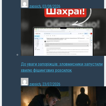
zapsich
,
03/08/2026
До уваги запоріжців: зловмисники запустили
хвилю фішингових розсилок
zapsich
,
23/07/2026