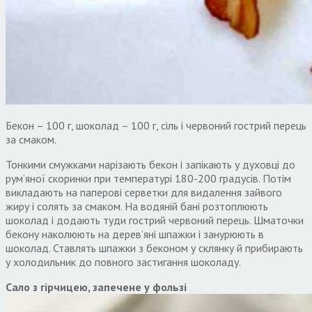
Бекон – 100 г, шоколад – 100 г, сіль і червоний гострий перець
за смаком.
Тонкими смужками нарізають бекон і запікають у духовці до
рум’яної скоринки при температурі 180-200 градусів. Потім
викладають на паперові серветки для видалення зайвого
жиру і солять за смаком. На водяній бані розтоплюють
шоколад і додають туди гострий червоний перець. Шматочки
бекону наколюють на дерев’яні шпажки і занурюють в
шоколад. Ставлять шпажки з беконом у склянку й прибирають
у холодильник до повного застигання шоколаду.
Сало з гірчицею, запечене у фользі