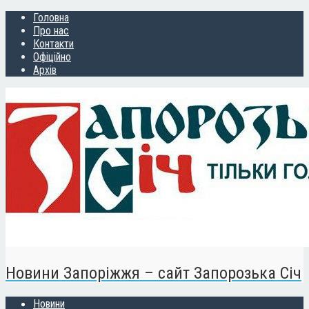
Головна
Про нас
Контакти
Офіційно
Архів
Новини Запоріжжя – сайт Запорозька Січ
Новини