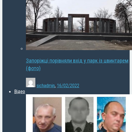
Запоріжці порівняли вхід у парк із цвинтарем
(фото)
sichadmin
,
16/02/2022
Відео