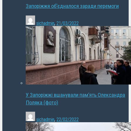
Запоріжжя об’єдналося заради перемоги
sichadmin
,
21/03/2022
У Запоріжжі вшанували пам’ять Олександра
Поляка (фото)
sichadmin
,
22/02/2022