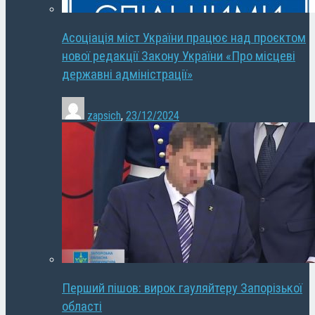
Асоціація міст України працює над проєктом
нової редакції Закону України «Про місцеві
державні адміністрації»
zapsich
,
23/12/2024
Перший пішов: вирок гауляйтеру Запорізької
області