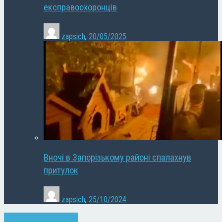
експравоохоронців
zapsich
,
20/05/2025
Вночі в Запорізькому районі спалахнув
притулок
zapsich
,
25/10/2024
Запоріжжя
Суспільство