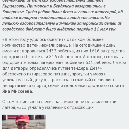
Кирилловки, Приморска и Бердянска возвратились в
Запорожье. Среди ребят были дети льготных категорий, об
отдыхе которых позаботились городские власти. На
летнюю оздоровительную кампанию запорожских детей из
городского бюджета было выделено порядка 11 млн грн.
«В этом году удалось охватить отдыхом большее
количество детей, нежели раньше. На сегодняшний день
смогли оздоровиться 2432 ребенка, из них 1616 за средства
городского бюджета и 816 областного. А до конца сезона в
оздоровительных лагерях еще побывает 631 ребенок. Лагери
для детворы определялись путем тендера. Детям
обеспечено пятиразовое питание, прогулки у моря и
увлекательный досуг», – рассказала главный специалист
департамента спорта, семьи и молодежи городского совета
Яна Мискеева
.
О том, какие впечатления на самом деле оставили летние
лагеря, «ЗС» узнала у маленьких отдыхающих.