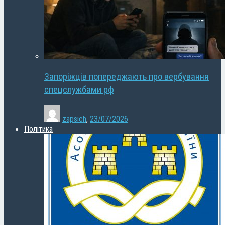
Запоріжців попереджають про вербування
спецслужбами рф
zapsich
,
23/07/2026
Політика