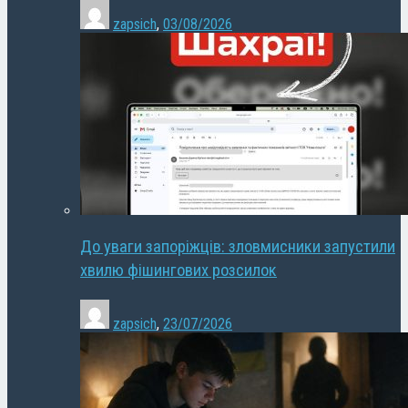
zapsich
,
03/08/2026
До уваги запоріжців: зловмисники запустили
хвилю фішингових розсилок
zapsich
,
23/07/2026