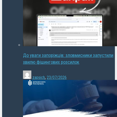
До уваги запоріжців: зловмисники запустили
хвилю фішингових розсилок
zapsich
,
23/07/2026