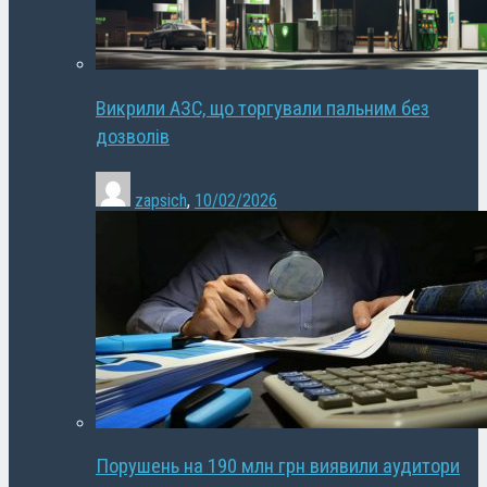
Викрили АЗС, що торгували пальним без
дозволів
zapsich
,
10/02/2026
Порушень на 190 млн грн виявили аудитори