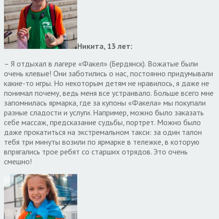
Никита, 13 лет:
– Я отдыхал в лагере «Факел» (Бердянск). Вожатые были
очень клевые! Они заботились о нас, постоянно придумывали
какие-то игры. Но некоторым детям не нравилось, я даже не
понимал почему, ведь меня все устраивало. Больше всего мне
запомнилась ярмарка, где за купоны «Факела» мы покупали
разные сладости и услуги. Например, можно было заказать
себе массаж, предсказание судьбы, портрет. Можно было
даже прокатиться на экстремальном такси: за один талон
тебя три минуты возили по ярмарке в тележке, в которую
впрягались трое ребят со старших отрядов. Это очень
смешно!