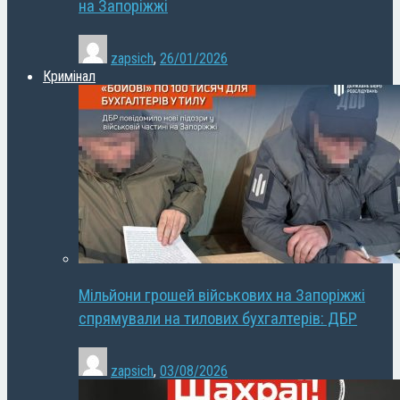
на Запоріжжі
zapsich
,
26/01/2026
Кримінал
Мільйони грошей військових на Запоріжжі
спрямували на тилових бухгалтерів: ДБР
zapsich
,
03/08/2026