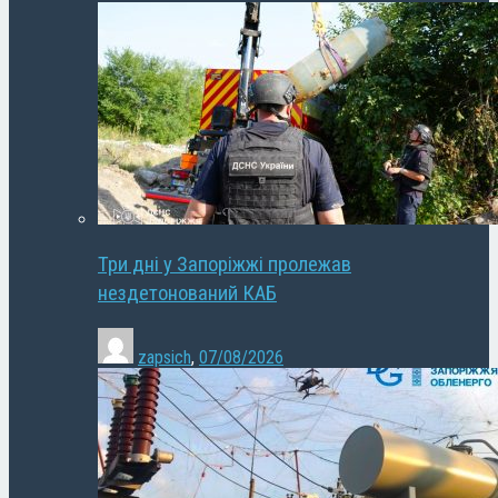
Три дні у Запоріжжі пролежав
нездетонований КАБ
zapsich
,
07/08/2026