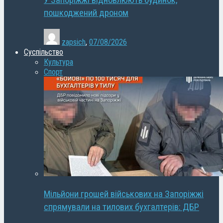
У Запоріжжі відновлюють будинок,
пошкоджений дроном
zapsich
,
07/08/2026
Суспільство
Культура
Спорт
Мільйони грошей військових на Запоріжжі
спрямували на тилових бухгалтерів: ДБР