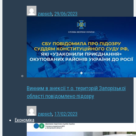
zapsich
,
29/06/2023
Винним в анексії т.о. територій Запорізької
області повідомлено підозру
zapsich
,
17/02/2023
Економіка