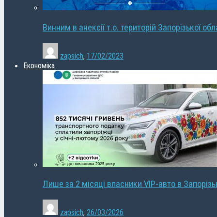
Винним в анексії т.о. територій Запорізької об
zapsich
,
17/02/2023
Економіка
Лише за 2 місяці власники VIP-авто в Запорізь
zapsich
,
26/03/2026