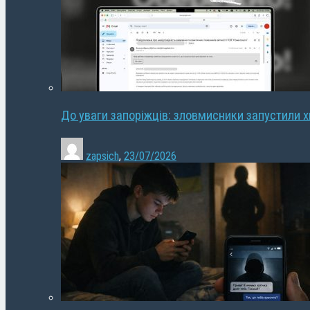
До уваги запоріжців: зловмисники запустили 
zapsich
,
23/07/2026