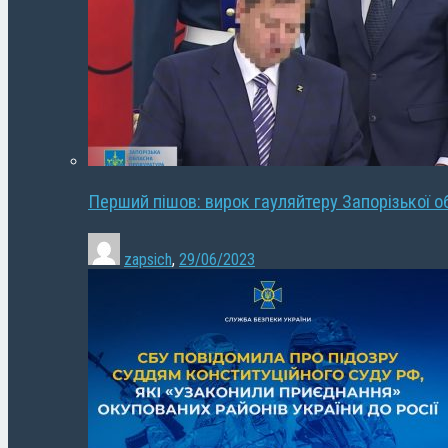
Перший пішов: вирок гауляйтеру Запорізької о
zapsich
,
29/06/2023