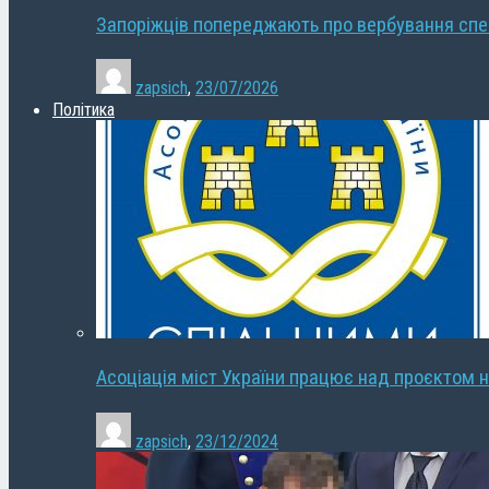
Запоріжців попереджають про вербування сп
zapsich
,
23/07/2026
Політика
Асоціація міст України працює над проєктом н
zapsich
,
23/12/2024