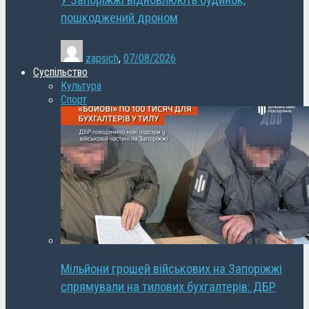
У Запоріжжі відновлюють будинок,
пошкоджений дроном
zapsich
,
07/08/2026
Суспільство
Культура
Спорт
Мільйони грошей військових на Запоріжжі
спрямували на тилових бухгалтерів: ДБР