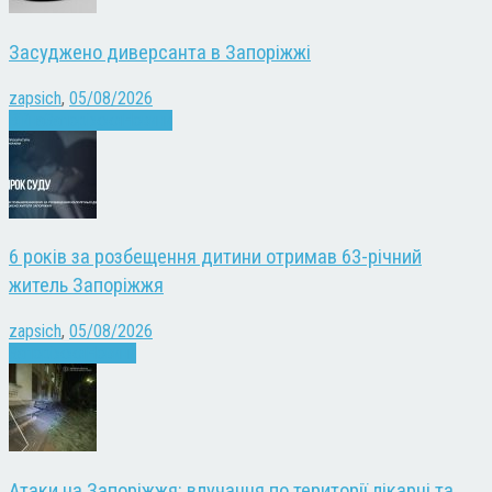
Засуджено диверсанта в Запоріжжі
zapsich
,
05/08/2026
Війна
Запоріжжя
Новини
6 років за розбещення дитини отримав 63-річний
житель Запоріжжя
zapsich
,
05/08/2026
Запоріжжя
Новини
Атаки на Запоріжжя: влучання по території лікарні та