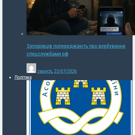
Запоріжців попереджають про вербування
спецслужбами рф
zapsich
,
23/07/2026
Політика