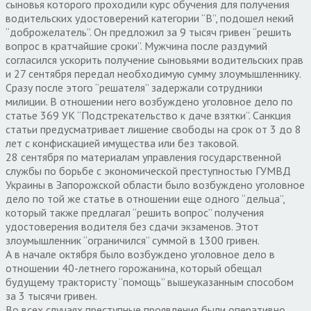
сыновья которого проходили курс обучения для получения
водительских удостоверений категории “В”, подошел некий
“доброжелатель”. Он предложил за 9 тысяч гривен “решить
вопрос в кратчайшие сроки”. Мужчина после раздумий
согласился ускорить получение сыновьями водительских прав
и 27 сентября передал необходимую сумму злоумышленнику.
Сразу после этого “решателя” задержали сотрудники
милиции. В отношении него возбуждено уголовное дело по
статье 369 УК “Подстрекательство к даче взятки”. Санкция
статьи предусматривает лишение свободы на срок от 3 до 8
лет с конфискацией имущества или без таковой.
28 сентября по материалам управления государственной
службы по борьбе с экономической преступностью ГУМВД
Украины в Запорожской области было возбуждено уголовное
дело по той же статье в отношении еще одного “дельца”,
который также предлагал “решить вопрос” получения
удостоверения водителя без сдачи экзаменов. Этот
злоумышленник “ограничился” суммой в 1300 гривен.
А в начале октября было возбуждено уголовное дело в
отношении 40-летнего горожанина, который обещал
будущему трактористу “помощь” вышеуказанным способом
за 3 тысячи гривен.
Во всех случаях преступные проявления были оперативно