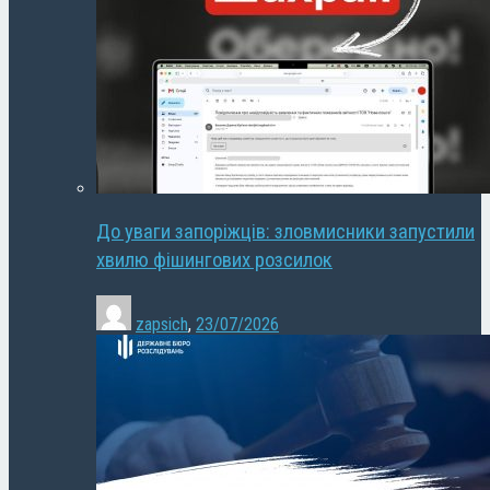
До уваги запоріжців: зловмисники запустили
хвилю фішингових розсилок
zapsich
,
23/07/2026