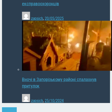
експравоохоронців
zapsich
,
20/05/2025
Вночі в Запорізькому районі спалахнув
притулок
zapsich
,
25/10/2024
Кримінал