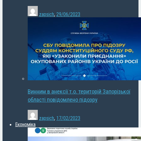
zapsich
,
29/06/2023
Винним в анексії т.о. територій Запорізької
області повідомлено підозру
zapsich
,
17/02/2023
Економіка