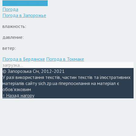
Війна
Запоріжжя
Новини
Погода
Погода в
Запорожье
влажность:
давление:
ветер:
Погода в Бердянске
Погода в Токмаке
загрузка...
© Запорозька Січ, 2012-2021
У разі використання текстів, частин текстів та ілюстративних
матеріалів сайту sich.zp.ua гіперпосилання на матеріал є
обов'язковим
↑ Назад нагору