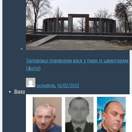
Запоріжці порівняли вхід у парк із цвинтарем
(фото)
sichadmin
,
16/02/2022
Відео