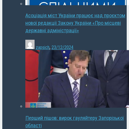
Асоціація міст України працює над проєктом
нової редакції Закону України «Про місцеві
державні адміністрації»
zapsich
,
23/12/2024
Перший пішов: вирок гауляйтеру Запорізької
області