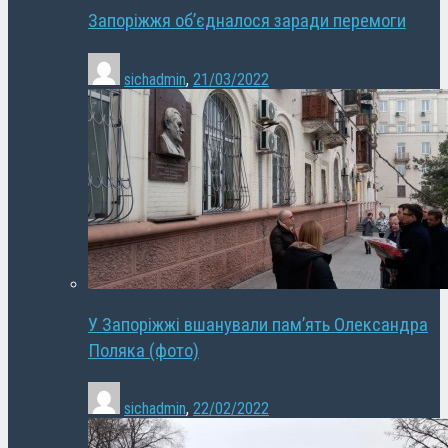
Запоріжжя об’єдналося заради перемоги
sichadmin
,
21/03/2022
У Запоріжжі вшанували пам’ять Олександра
Поляка (фото)
sichadmin
,
22/02/2022