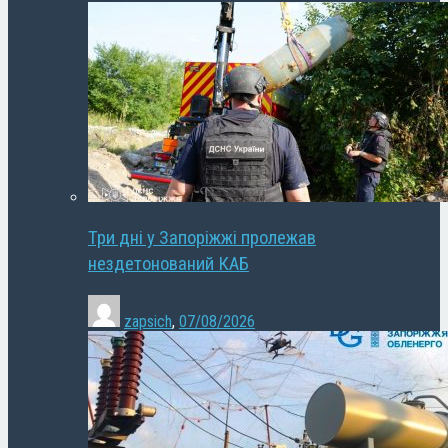
Три дні у Запоріжжі пролежав
нездетонований КАБ
zapsich
,
07/08/2026