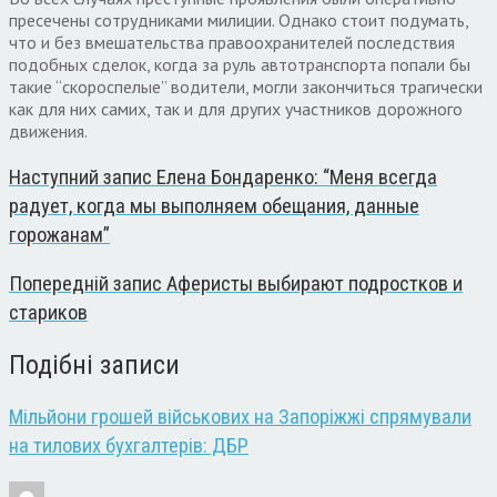
пресечены сотрудниками милиции. Однако стоит подумать,
что и без вмешательства правоохранителей последствия
подобных сделок, когда за руль автотранспорта попали бы
такие “скороспелые” водители, могли закончиться трагически
как для них самих, так и для других участников дорожного
движения.
Наступний запис
Елена Бондаренко: “Меня всегда
радует, когда мы выполняем обещания, данные
горожанам”
Попередній запис
Аферисты выбирают подростков и
стариков
Подібні записи
Мільйони грошей військових на Запоріжжі спрямували
на тилових бухгалтерів: ДБР