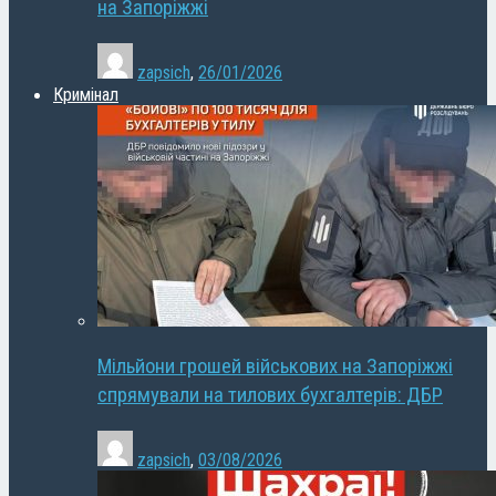
на Запоріжжі
zapsich
,
26/01/2026
Кримінал
Мільйони грошей військових на Запоріжжі
спрямували на тилових бухгалтерів: ДБР
zapsich
,
03/08/2026