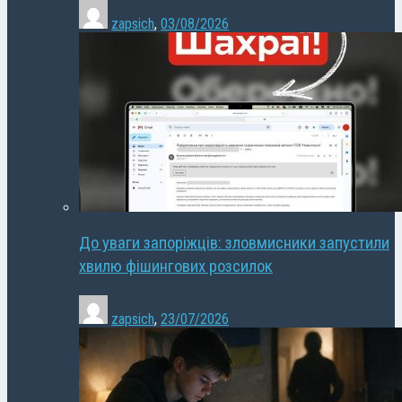
zapsich
,
03/08/2026
До уваги запоріжців: зловмисники запустили
хвилю фішингових розсилок
zapsich
,
23/07/2026