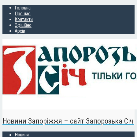
Головна
Про нас
Контакти
Офіційно
Архів
Новини Запоріжжя – сайт Запорозька Січ
Новини