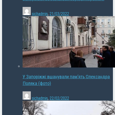
sichadmin
,
21/03/2022
У Запоріжжі вшанували пам’ять Олександра
Поляка (фото)
sichadmin
,
22/02/2022