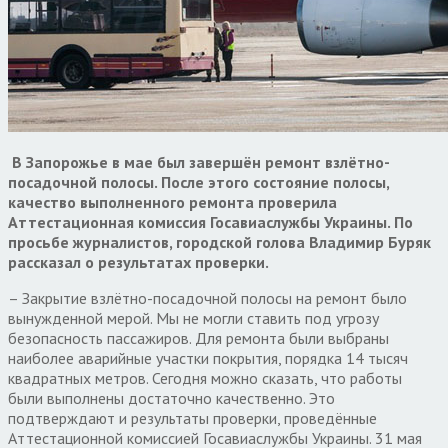
В Запорожье в мае был завершён ремонт взлётно-
посадочной полосы. После этого состояние полосы,
качество выполненного ремонта проверила
Аттестационная комиссия Госавиаслужбы Украины. По
просьбе журналистов, городской голова Владимир Буряк
рассказал о результатах проверки.
– Закрытие взлётно-посадочной полосы на ремонт было
вынужденной мерой. Мы не могли ставить под угрозу
безопасность пассажиров. Для ремонта были выбраны
наиболее аварийные участки покрытия, порядка 14 тысяч
квадратных метров. Сегодня можно сказать, что работы
были выполнены достаточно качественно. Это
подтверждают и результаты проверки, проведённые
Аттестационной комиссией Госавиаслужбы Украины. 31 мая