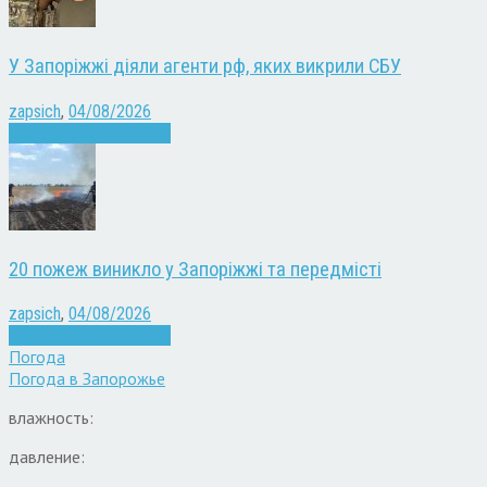
У Запоріжжі діяли агенти рф, яких викрили СБУ
zapsich
,
04/08/2026
Війна
Запоріжжя
Новини
20 пожеж виникло у Запоріжжі та передмісті
zapsich
,
04/08/2026
Війна
Запоріжжя
Новини
Погода
Погода в
Запорожье
влажность:
давление: