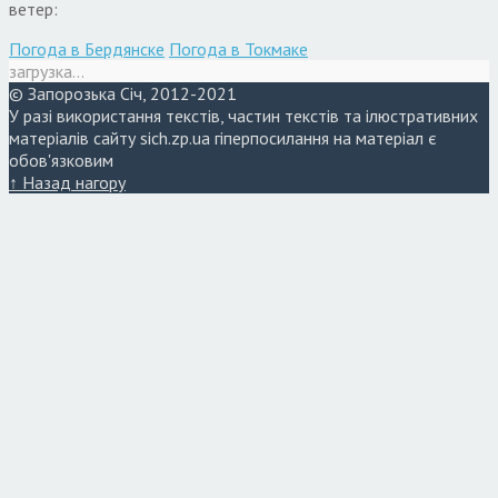
ветер:
Погода в Бердянске
Погода в Токмаке
загрузка...
© Запорозька Січ, 2012-2021
У разі використання текстів, частин текстів та ілюстративних
матеріалів сайту sich.zp.ua гіперпосилання на матеріал є
обов'язковим
↑ Назад нагору