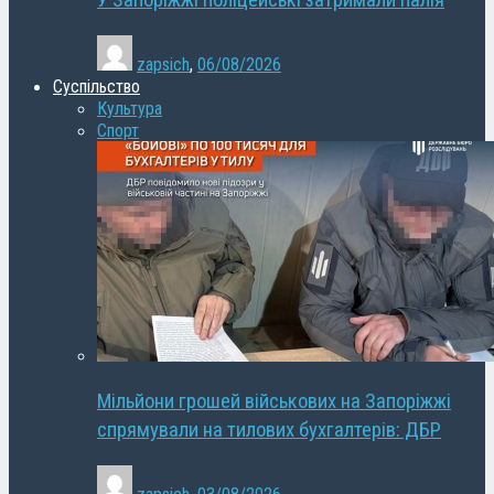
У Запоріжжі поліцейські затримали палія
zapsich
,
06/08/2026
Суспільство
Культура
Спорт
Мільйони грошей військових на Запоріжжі
спрямували на тилових бухгалтерів: ДБР