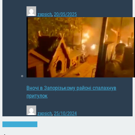
zapsich
,
20/05/2025
Вночі в Запорізькому районі спалахнув
притулок
zapsich
,
25/10/2024
Запоріжжя
Новини