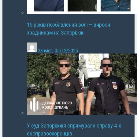
15 років позбавлення волі – вироки
зрадникам на Запоріжжі
zapsich
,
05/12/2025
У суд Запоріжжя спрямували справу 4-х
експравоохоронців