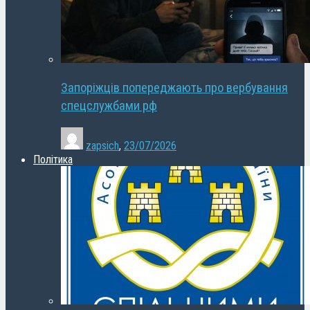
Запоріжців попереджають про вербування
спецслужбами рф
zapsich
,
23/07/2026
Політика