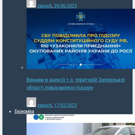
zapsich
,
29/06/2023
Винним в анексії т.о. територій Запорізької
області повідомлено підозру
zapsich
,
17/02/2023
Економіка