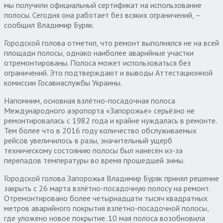
мы получили официальный сертификат на использование
полосы. Сегодня она работает без всяких ограничений, –
сообщил Владимир Буряк.
Городской голова отметил, что ремонт выполнялся не на всей
площади полосы, однако наиболее аварийные участки
отремонтированы. Полоса может использоваться без
ограничений. Это подтверждают и выводы Аттестационной
комиссии Госавиаслужбы Украины.
Напомним, основная взлётно-посадочная полоса
Международного аэропорта «Запорожье» серьёзно не
ремонтировалась с 1982 года и крайне нуждалась в ремонте.
Тем более что в 2016 году количество обслуживаемых
рейсов увеличилось в разы, значительный ущерб
техническому состоянию полосы был нанесён из-за
перепадов температуры во время прошедшей зимы.
Городской голова Запорожья Владимир Буряк принял решение
закрыть с 26 марта взлётно-посадочную полосу на ремонт.
Отремонтировано более четырнадцати тысяч квадратных
метров аварийного покрытия взлётно-посадочной полосы,
где уложено новое покрытие. 10 мая полоса возобновила