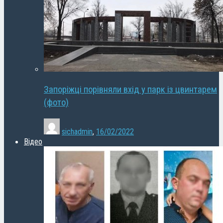
Запоріжці порівняли вхід у парк із цвинтарем
(фото)
sichadmin
,
16/02/2022
Відео