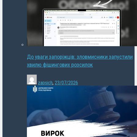
До уваги запоріжців: зловмисники запустили
хвилю фішингових розсилок
zapsich
,
23/07/2026