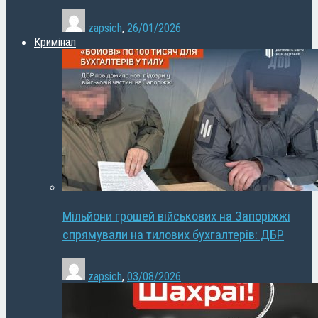
zapsich
,
26/01/2026
Кримінал
Мільйони грошей військових на Запоріжжі
спрямували на тилових бухгалтерів: ДБР
zapsich
,
03/08/2026