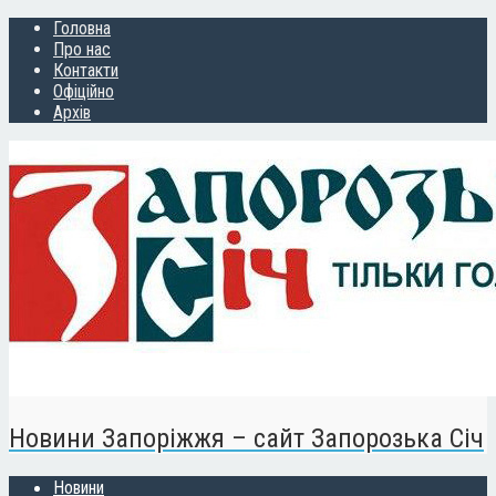
Головна
Про нас
Контакти
Офіційно
Архів
Новини Запоріжжя – сайт Запорозька Січ
Новини