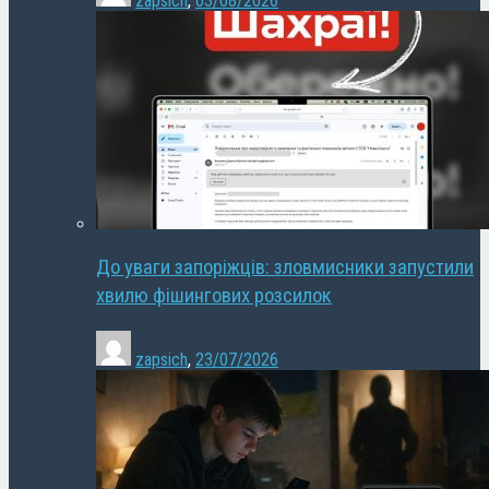
zapsich
,
03/08/2026
До уваги запоріжців: зловмисники запустили
хвилю фішингових розсилок
zapsich
,
23/07/2026