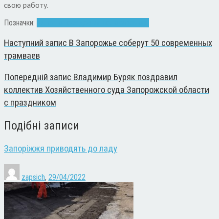
свою работу.
Позначки:
взлетно-посадочная полоса
ремонт
Наступний запис
В Запорожье соберут 50 современных
трамваев
Попередній запис
Владимир Буряк поздравил
коллектив Хозяйственного суда Запорожской области
с праздником
Подібні записи
Запоріжжя приводять до ладу
zapsich
,
29/04/2022