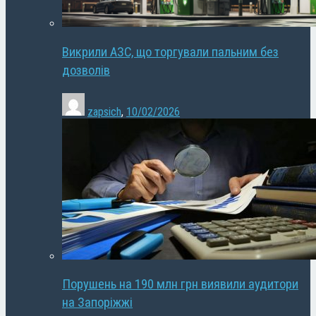
Викрили АЗС, що торгували пальним без
дозволів
zapsich
,
10/02/2026
Порушень на 190 млн грн виявили аудитори
на Запоріжжі