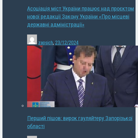
Асоціація міст України працює над проєктом
нової редакції Закону України «Про місцеві
державні адміністрації»
zapsich
,
23/12/2024
Перший пішов: вирок гауляйтеру Запорізької
області