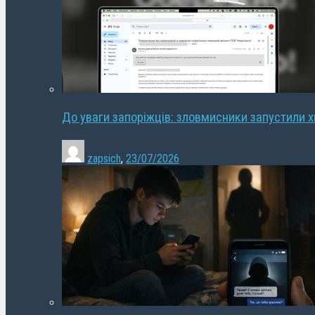
До уваги запоріжців: зловмисники запустили 
zapsich
,
23/07/2026