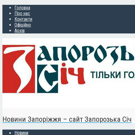
Головна
Про нас
Контакти
Офіційно
Архів
Новини Запоріжжя – сайт Запорозька Січ
Новини