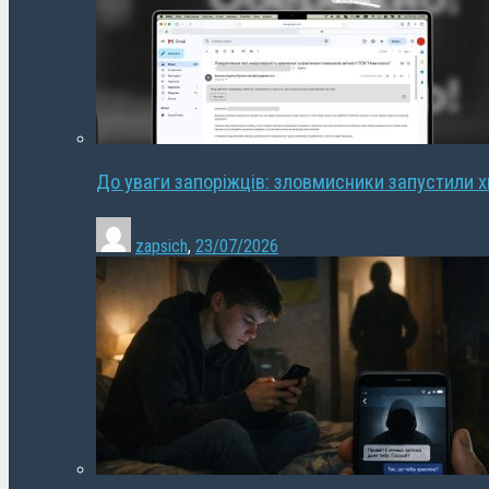
До уваги запоріжців: зловмисники запустили 
zapsich
,
23/07/2026