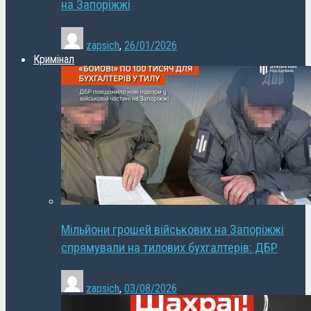
на Запоріжжі
zapsich
,
26/01/2026
Кримінал
Мільйони грошей військових на Запоріжжі
спрямували на тилових бухгалтерів: ДБР
zapsich
,
03/08/2026