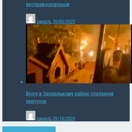
експравоохоронців
zapsich
,
20/05/2025
Вночі в Запорізькому районі спалахнув
притулок
zapsich
,
25/10/2024
Економіка
Запоріжжя
Новини