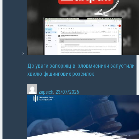
До уваги запоріжців: зловмисники запустили
хвилю фішингових розсилок
zapsich
,
23/07/2026