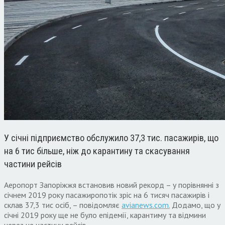
У січні підприємство обслужило 37,3 тис. пасажирів, що
на 6 тис більше, ніж до карантину та скасування
частини рейсів
Аеропорт Запоріжжя встановив новий рекорд – у порівнянні з
січнем 2019 року пасажиропотік зріс на 6 тисяч пасажирів і
склав 37,3 тис осіб, – повідомляє
avianews.com.
Додамо, що у
січні 2019 року ще не було епідемії, карантиму та відмини