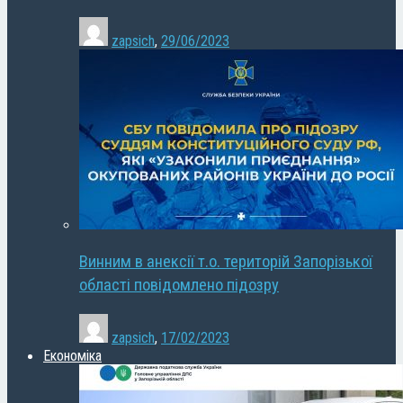
zapsich
,
29/06/2023
Винним в анексії т.о. територій Запорізької
області повідомлено підозру
zapsich
,
17/02/2023
Економіка