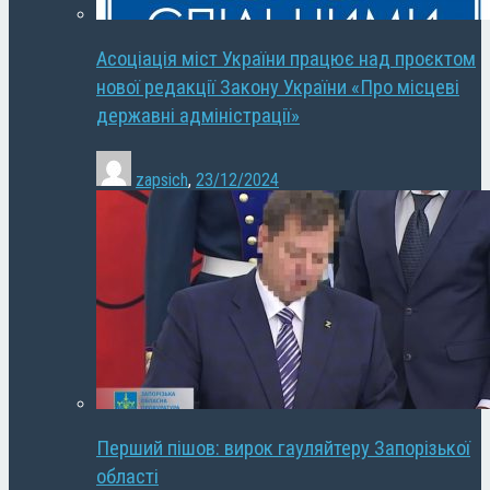
Асоціація міст України працює над проєктом
нової редакції Закону України «Про місцеві
державні адміністрації»
zapsich
,
23/12/2024
Перший пішов: вирок гауляйтеру Запорізької
області