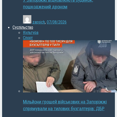
У Запоріжжі відновлюють будинок,
пошкоджений дроном
zapsich
,
07/08/2026
Суспільство
Культура
Спорт
Мільйони грошей військових на Запоріжжі
спрямували на тилових бухгалтерів: ДБР