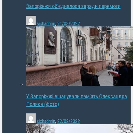
Запоріжжя об’єдналося заради перемоги
sichadmin
,
21/03/2022
У Запоріжжі вшанували пам’ять Олександра
Поляка (фото)
sichadmin
,
22/02/2022