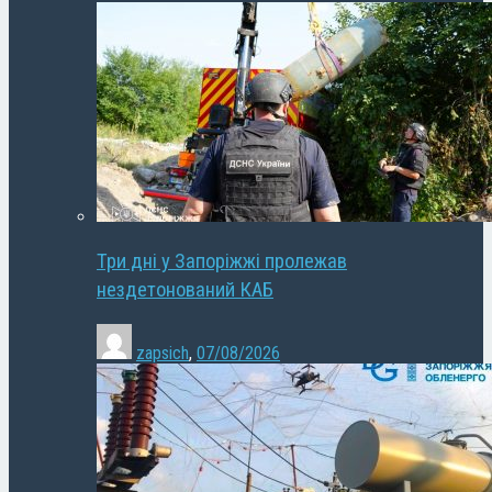
Три дні у Запоріжжі пролежав
нездетонований КАБ
zapsich
,
07/08/2026