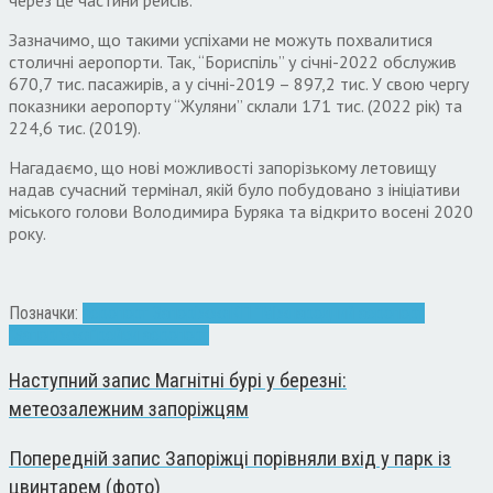
через це частини рейсів.
Зазначимо, що такими успіхами не можуть похвалитися
столичні аеропорти. Так, “Бориспіль” у січні-2022 обслужив
670,7 тис. пасажирів, а у січні-2019 – 897,2 тис. У свою чергу
показники аеропорту “Жуляни” склали 171 тис. (2022 рік) та
224,6 тис. (2019).
Нагадаємо, що нові можливості запорізькому летовищу
надав сучасний термінал, якій було побудовано з ініціативи
міського голови Володимира Буряка та відкрито восені 2020
року.
Позначки:
аеропорт Запоріжжя
КП "Міжнародний аеропорт
"Запоріжжя"
рейси аеропорт
Наступний запис
Магнітні бурі у березні:
метеозалежним запоріжцям
Попередній запис
Запоріжці порівняли вхід у парк із
цвинтарем (фото)