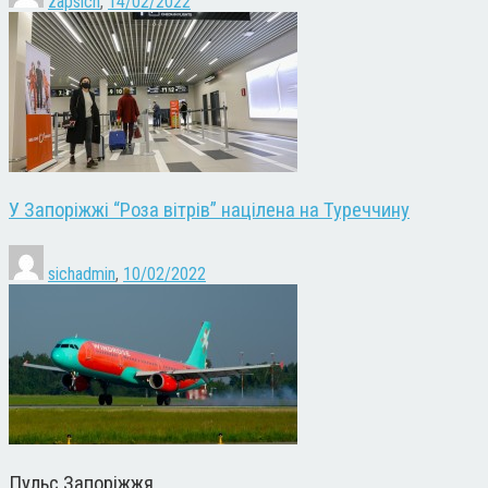
zapsich
,
14/02/2022
У Запоріжжі “Роза вітрів” націлена на Туреччину
sichadmin
,
10/02/2022
Пульс Запоріжжя