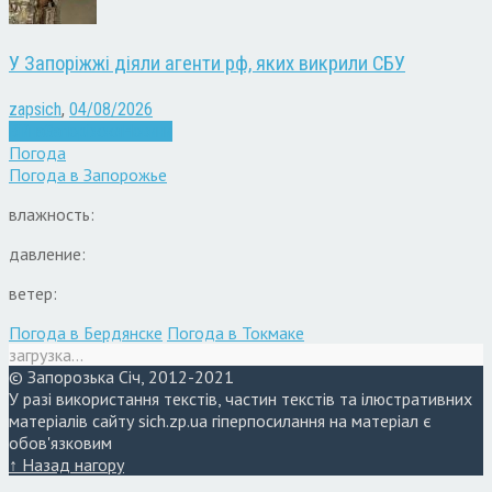
У Запоріжжі діяли агенти рф, яких викрили СБУ
zapsich
,
04/08/2026
Війна
Запоріжжя
Новини
Погода
Погода в
Запорожье
влажность:
давление:
ветер:
Погода в Бердянске
Погода в Токмаке
загрузка...
© Запорозька Січ, 2012-2021
У разі використання текстів, частин текстів та ілюстративних
матеріалів сайту sich.zp.ua гіперпосилання на матеріал є
обов'язковим
↑ Назад нагору