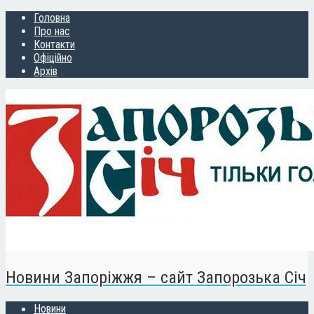
Головна
Про нас
Контакти
Офіційно
Архів
Новини Запоріжжя – сайт Запорозька Січ
Новини