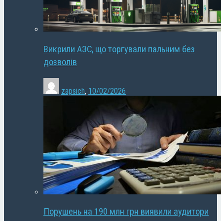
Викрили АЗС, що торгували пальним без
дозволів
zapsich
,
10/02/2026
Порушень на 190 млн грн виявили аудитори