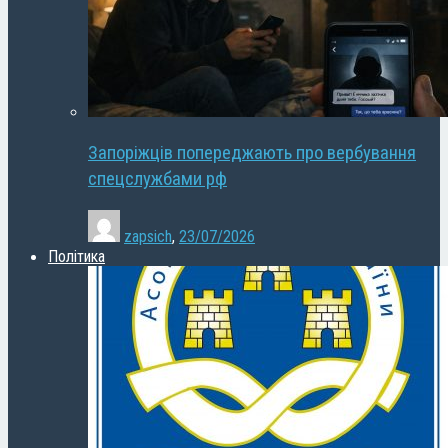
Запоріжців попереджають про вербування
спецслужбами рф
zapsich
,
23/07/2026
Політика