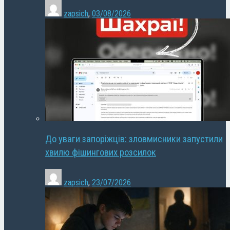
zapsich
,
03/08/2026
До уваги запоріжців: зловмисники запустили
хвилю фішингових розсилок
zapsich
,
23/07/2026