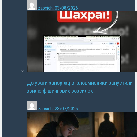
zapsich
,
03/08/2026
До уваги запоріжців: зловмисники запустили
хвилю фішингових розсилок
zapsich
,
23/07/2026