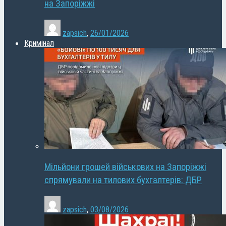
на Запоріжжі
zapsich
,
26/01/2026
Кримінал
Мільйони грошей військових на Запоріжжі
спрямували на тилових бухгалтерів: ДБР
zapsich
,
03/08/2026