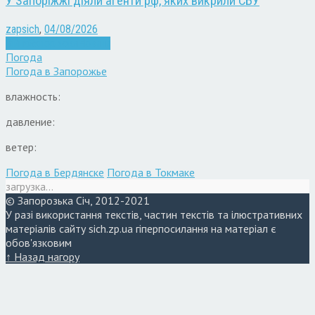
У Запоріжжі діяли агенти рф, яких викрили СБУ
zapsich
,
04/08/2026
Війна
Запоріжжя
Новини
Погода
Погода в
Запорожье
влажность:
давление:
ветер:
Погода в Бердянске
Погода в Токмаке
загрузка...
© Запорозька Січ, 2012-2021
У разі використання текстів, частин текстів та ілюстративних
матеріалів сайту sich.zp.ua гіперпосилання на матеріал є
обов'язковим
↑ Назад нагору