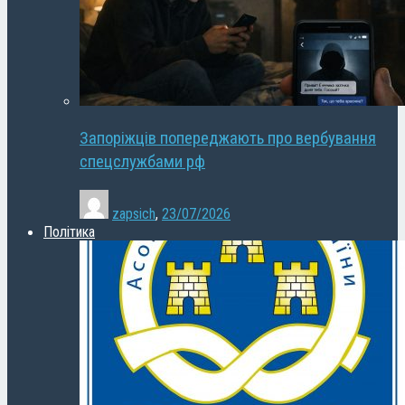
Запоріжців попереджають про вербування
спецслужбами рф
zapsich
,
23/07/2026
Політика