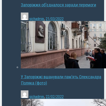
Запоріжжя об’єдналося заради перемоги
sichadmin
,
21/03/2022
У Запоріжжі вшанували пам’ять Олександра
Поляка (фото)
sichadmin
,
22/02/2022