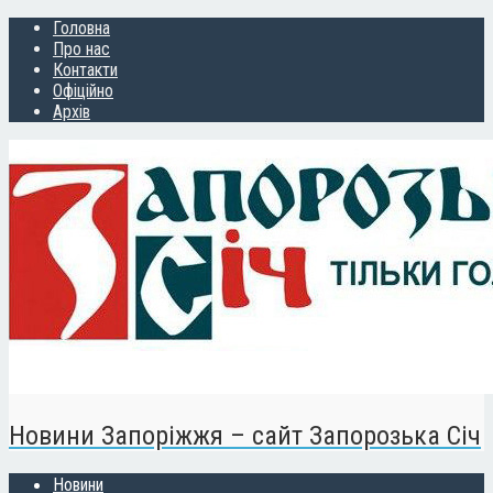
Головна
Про нас
Контакти
Офіційно
Архів
Новини Запоріжжя – сайт Запорозька Січ
Новини