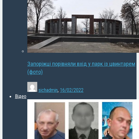
Запоріжці порівняли вхід у парк із цвинтарем
(фото)
sichadmin
,
16/02/2022
Відео