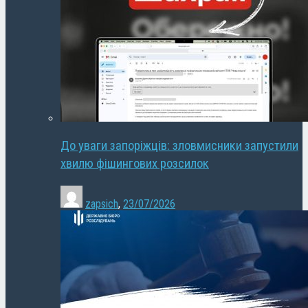
До уваги запоріжців: зловмисники запустили
хвилю фішингових розсилок
zapsich
,
23/07/2026