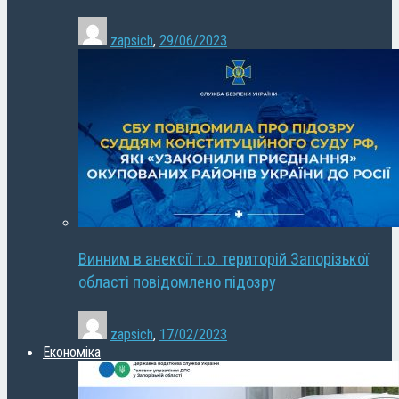
zapsich
,
29/06/2023
Винним в анексії т.о. територій Запорізької
області повідомлено підозру
zapsich
,
17/02/2023
Економіка