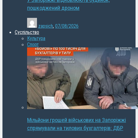
У Запоріжжі відновлюють будинок,
пошкоджений дроном
zapsich
,
07/08/2026
Суспільство
Культура
Спорт
Мільйони грошей військових на Запоріжжі
спрямували на тилових бухгалтерів: ДБР