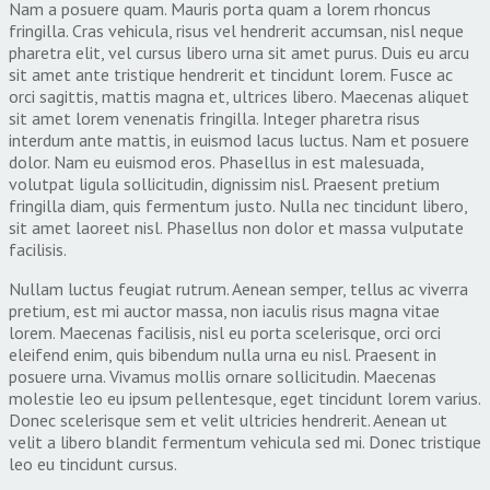
Nam a posuere quam. Mauris porta quam a lorem rhoncus
fringilla. Cras vehicula, risus vel hendrerit accumsan, nisl neque
pharetra elit, vel cursus libero urna sit amet purus. Duis eu arcu
sit amet ante tristique hendrerit et tincidunt lorem. Fusce ac
orci sagittis, mattis magna et, ultrices libero. Maecenas aliquet
sit amet lorem venenatis fringilla. Integer pharetra risus
interdum ante mattis, in euismod lacus luctus. Nam et posuere
dolor. Nam eu euismod eros. Phasellus in est malesuada,
volutpat ligula sollicitudin, dignissim nisl. Praesent pretium
fringilla diam, quis fermentum justo. Nulla nec tincidunt libero,
sit amet laoreet nisl. Phasellus non dolor et massa vulputate
facilisis.
Nullam luctus feugiat rutrum. Aenean semper, tellus ac viverra
pretium, est mi auctor massa, non iaculis risus magna vitae
lorem. Maecenas facilisis, nisl eu porta scelerisque, orci orci
eleifend enim, quis bibendum nulla urna eu nisl. Praesent in
posuere urna. Vivamus mollis ornare sollicitudin. Maecenas
molestie leo eu ipsum pellentesque, eget tincidunt lorem varius.
Donec scelerisque sem et velit ultricies hendrerit. Aenean ut
velit a libero blandit fermentum vehicula sed mi. Donec tristique
leo eu tincidunt cursus.