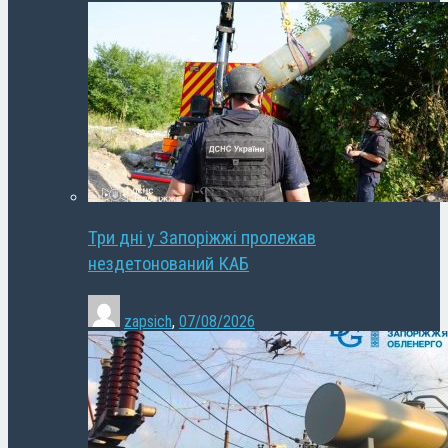
Три дні у Запоріжжі пролежав
нездетонований КАБ
zapsich
,
07/08/2026