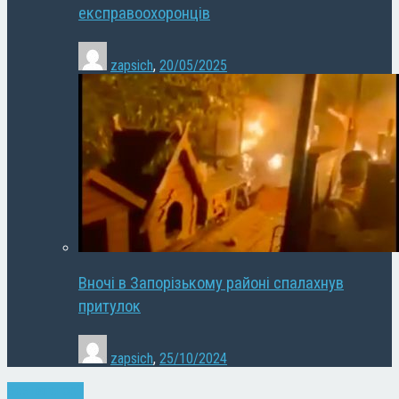
експравоохоронців
zapsich
,
20/05/2025
Вночі в Запорізькому районі спалахнув
притулок
zapsich
,
25/10/2024
Без категорії