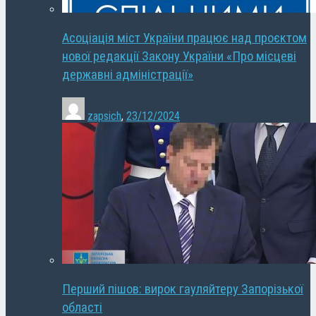
Асоціація міст України працює над проєктом
нової редакції Закону України «Про місцеві
державні адміністрації»
zapsich
,
23/12/2024
Перший пішов: вирок гауляйтеру Запорізької
області