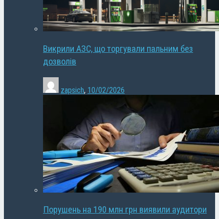
Викрили АЗС, що торгували пальним без
дозволів
zapsich
,
10/02/2026
Порушень на 190 млн грн виявили аудитори