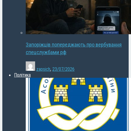
Запоріжців попереджають про вербування
спецслужбами рф
zapsich
,
23/07/2026
Політика