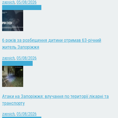
zapsich
,
05/08/2026
Війна
Запоріжжя
Новини
6 років за розбещення дитини отримав 63-річний
житель Запоріжжя
zapsich
,
05/08/2026
Запоріжжя
Новини
Атаки на Запоріжжя: влучання по території лікарні та
транспорту
zapsich
,
05/08/2026