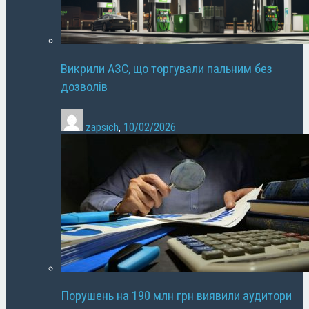
Викрили АЗС, що торгували пальним без
дозволів
zapsich
,
10/02/2026
Порушень на 190 млн грн виявили аудитори