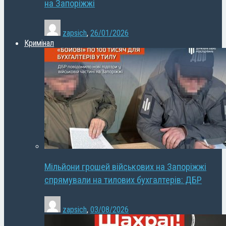
на Запоріжжі
zapsich
,
26/01/2026
Кримінал
Мільйони грошей військових на Запоріжжі
спрямували на тилових бухгалтерів: ДБР
zapsich
,
03/08/2026