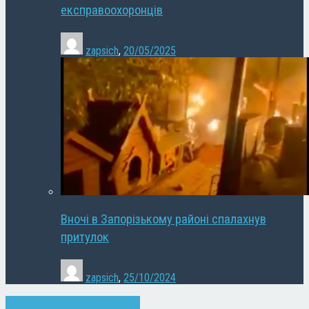
експравоохоронців
zapsich
,
20/05/2025
Вночі в Запорізькому районі спалахнув
притулок
zapsich
,
25/10/2024
Запоріжжя
Новини
Суспільство