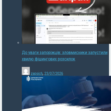
До уваги запоріжців: зловмисники запустили
хвилю фішингових розсилок
zapsich
,
23/07/2026