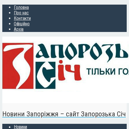
Головна
Про нас
Контакти
Офіційно
Архів
Новини Запоріжжя – сайт Запорозька Січ
Новини