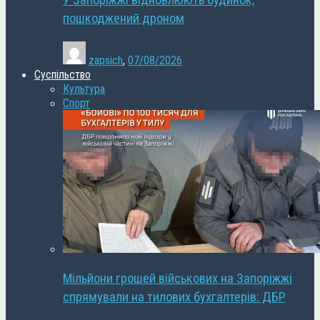
У Запоріжжі відновлюють будинок,
пошкоджений дроном
zapsich
,
07/08/2026
Суспільство
Культура
Спорт
Мільйони грошей військових на Запоріжжі
спрямували на тилових бухгалтерів: ДБР