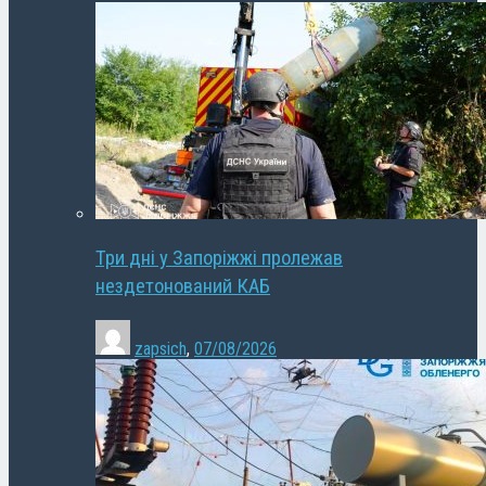
Три дні у Запоріжжі пролежав
нездетонований КАБ
zapsich
,
07/08/2026