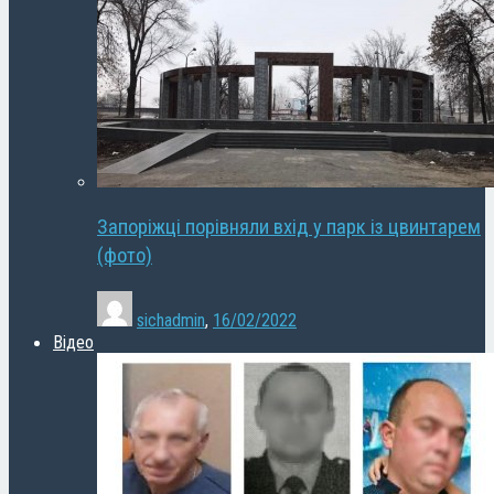
Запоріжці порівняли вхід у парк із цвинтарем
(фото)
sichadmin
,
16/02/2022
Відео