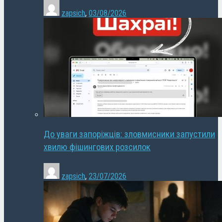
zapsich
,
03/08/2026
До уваги запоріжців: зловмисники запустили
хвилю фішингових розсилок
zapsich
,
23/07/2026