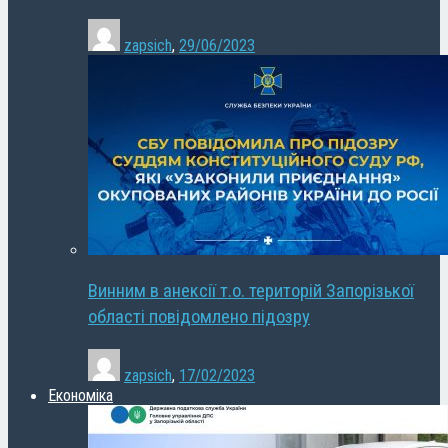
zapsich
,
29/06/2023
Винним в анексії т.о. територій Запорізької
області повідомлено підозру
zapsich
,
17/02/2023
Економіка