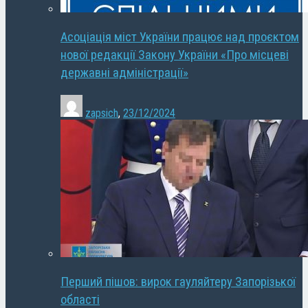
Асоціація міст України працює над проєктом
нової редакції Закону України «Про місцеві
державні адміністрації»
zapsich
,
23/12/2024
Перший пішов: вирок гауляйтеру Запорізької
області