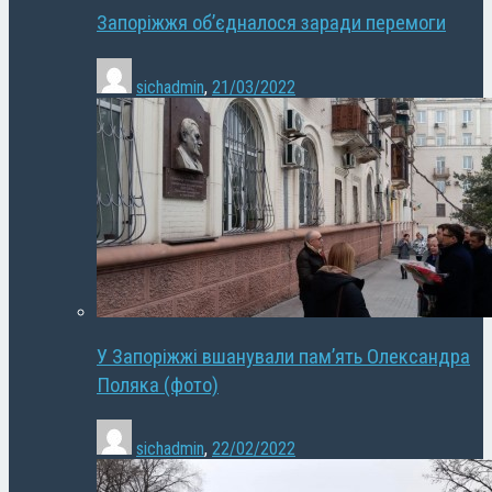
Запоріжжя об’єдналося заради перемоги
sichadmin
,
21/03/2022
У Запоріжжі вшанували пам’ять Олександра
Поляка (фото)
sichadmin
,
22/02/2022