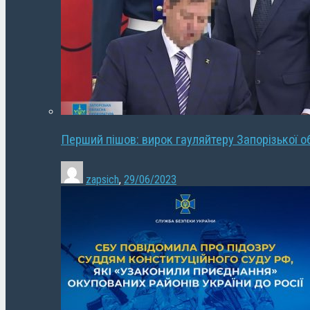
Перший пішов: вирок гауляйтеру Запорізької о
zapsich
,
29/06/2023