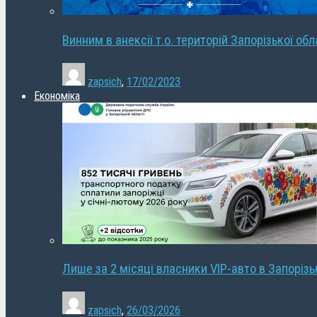
Винним в анексії т.о. територій Запорізької об
zapsich
,
17/02/2023
Економіка
Лише за 2 місяці власники VIP-авто в Запорізь
zapsich
,
26/03/2026