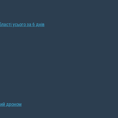
бласті усього за 6 днів
ний дроном