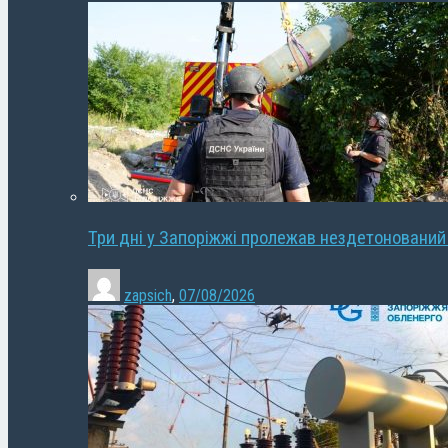
Три дні у Запоріжжі пролежав нездетонований
zapsich
,
07/08/2026