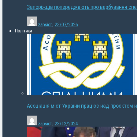
Запоріжців попереджають про вербування сп
zapsich
,
23/07/2026
Політика
Асоціація міст України працює над проєктом н
zapsich
,
23/12/2024