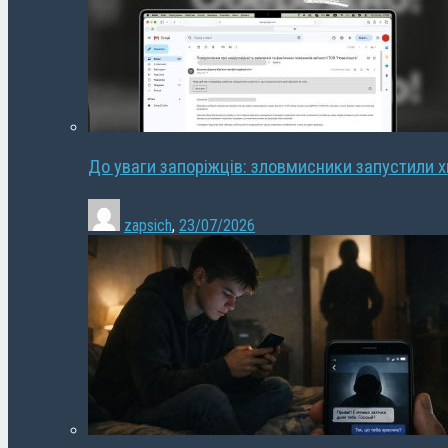
До уваги запоріжців: зловмисники запустили 
zapsich
,
23/07/2026