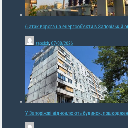
6 атак ворога на енергооб’єкти в Запорізькій о
zapsich
,
07/08/2026
У Запоріжжі відновлюють будинок, пошкодже