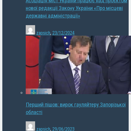
Асоціація міст України працює над проєктом
нової редакції Закону України «Про місцеві
державні адміністрації»
zapsich
,
23/12/2024
Перший пішов: вирок гауляйтеру Запорізької
області
zapsich
,
29/06/2023