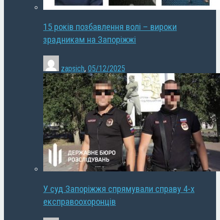
15 років позбавлення волі – вироки
зрадникам на Запоріжжі
zapsich
,
05/12/2025
У суд Запоріжжя спрямували справу 4-х
експравоохоронців