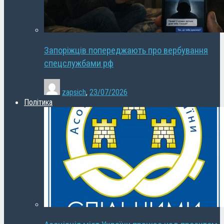
Запоріжців попереджають про вербування
спецслужбами рф
zapsich
,
23/07/2026
Політика