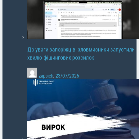
До уваги запоріжців: зловмисники запустили
хвилю фішингових розсилок
zapsich
,
23/07/2026