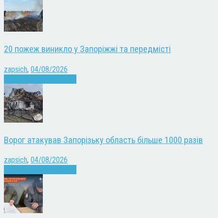
20 пожеж виникло у Запоріжжі та передмісті
zapsich
,
04/08/2026
Війна
Запоріжжя
Новини
Ворог атакував Запорізьку область більше 1000 разів
zapsich
,
04/08/2026
Війна
Запоріжжя
Новини