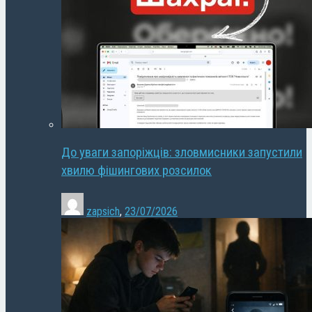
До уваги запоріжців: зловмисники запустили
хвилю фішингових розсилок
zapsich
,
23/07/2026