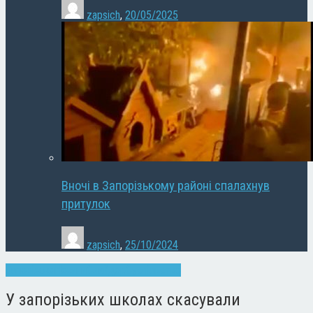
zapsich
,
20/05/2025
Вночі в Запорізькому районі спалахнув
притулок
zapsich
,
25/10/2024
Запоріжжя
Новини
Слайдер
Суспільство
У запорізьких школах скасували