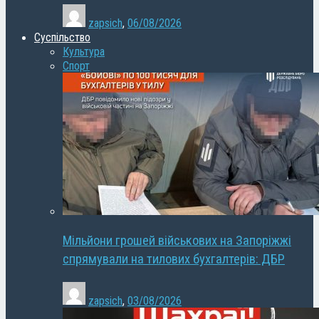
zapsich
,
06/08/2026
Суспільство
Культура
Спорт
Мільйони грошей військових на Запоріжжі
спрямували на тилових бухгалтерів: ДБР
zapsich
,
03/08/2026