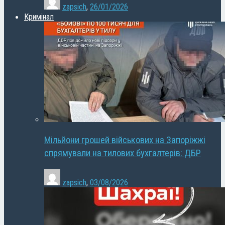
zapsich
,
26/01/2026
Кримінал
Мільйони грошей військових на Запоріжжі
спрямували на тилових бухгалтерів: ДБР
zapsich
,
03/08/2026