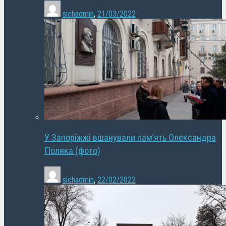
sichadmin
,
21/03/2022
У Запоріжжі вшанували пам’ять Олександра
Поляка (фото)
sichadmin
,
22/02/2022