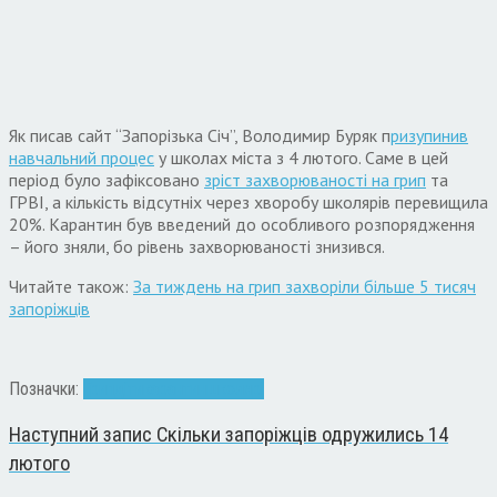
Як писав сайт “Запорізька Січ”, Володимир Буряк п
ризупинив
навчальний процес
у школах міста з 4 лютого. Саме в цей
період було зафіксовано
зріст захворюваності на грип
та
ГРВІ, а кількість відсутніх через хворобу школярів перевищила
20%. Карантин був введений до особливого розпорядження
– його зняли, бо рівень захворюваності знизився.
Читайте також:
За тиждень на грип захворіли більше 5 тисяч
запоріжців
Позначки:
Грип
діти
карантин
школярі
Наступний запис
Скільки запоріжців одружились 14
лютого