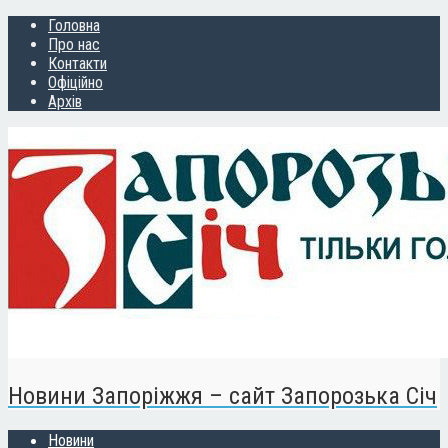
Головна
Про нас
Контакти
Офіційно
Архів
Новини Запоріжжя – сайт Запорозька Січ
Новини