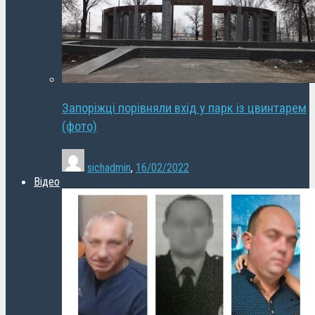
Запоріжці порівняли вхід у парк із цвинтарем
(фото)
sichadmin
,
16/02/2022
Відео