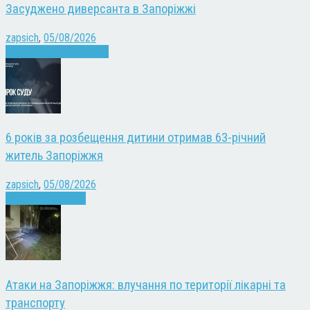
Засуджено диверсанта в Запоріжжі
zapsich
,
05/08/2026
Війна
Запоріжжя
Новини
6 років за розбещення дитини отримав 63-річний
житель Запоріжжя
zapsich
,
05/08/2026
Запоріжжя
Новини
Атаки на Запоріжжя: влучання по території лікарні та
транспорту