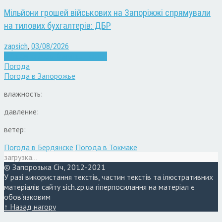
Мільйони грошей військових на Запоріжжі спрямували
на тилових бухгалтерів: ДБР
zapsich
,
03/08/2026
Війна
Запоріжжя
Кримінал
Новини
Погода
Погода в
Запорожье
влажность:
давление:
ветер:
Погода в Бердянске
Погода в Токмаке
загрузка...
© Запорозька Січ, 2012-2021
У разі використання текстів, частин текстів та ілюстративних
матеріалів сайту sich.zp.ua гіперпосилання на матеріал є
обов'язковим
↑ Назад нагору