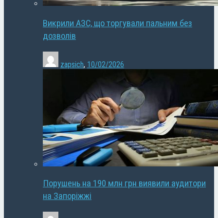
Викрили АЗС, що торгували пальним без
дозволів
zapsich
,
10/02/2026
Порушень на 190 млн грн виявили аудитори
на Запоріжжі