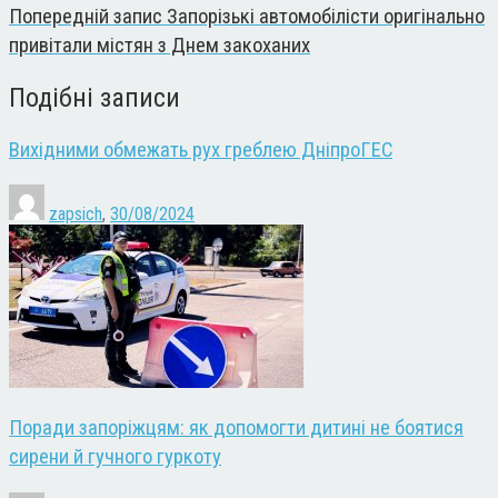
Попередній запис
Запорізькі автомобілісти оригінально
привітали містян з Днем закоханих
Подібні записи
Вихідними обмежать рух греблею ДніпроГЕС
zapsich
,
30/08/2024
Поради запоріжцям: як допомогти дитині не боятися
сирени й гучного гуркоту