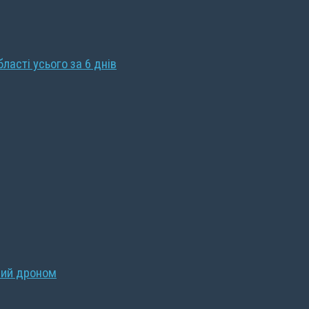
бласті усього за 6 днів
ний дроном