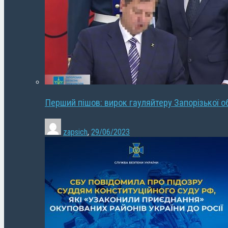
Перший пішов: вирок гауляйтеру Запорізької о
zapsich
,
29/06/2023