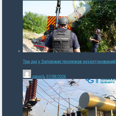
Три дні у Запоріжжі пролежав нездетонований
zapsich
,
07/08/2026