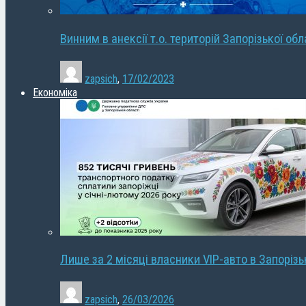
Винним в анексії т.о. територій Запорізької об
zapsich
,
17/02/2023
Економіка
Лише за 2 місяці власники VIP-авто в Запорізь
zapsich
,
26/03/2026