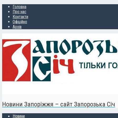
Головна
Про нас
Контакти
Офіційно
Архів
Новини Запоріжжя – сайт Запорозька Січ
Новини