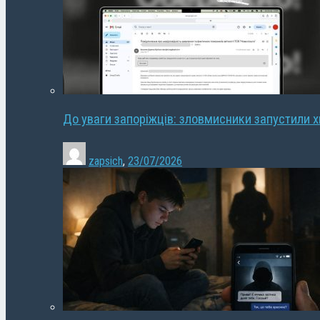
До уваги запоріжців: зловмисники запустили 
zapsich
,
23/07/2026