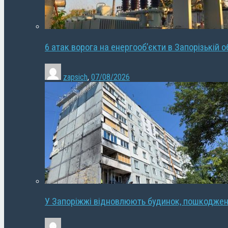
6 атак ворога на енергооб’єкти в Запорізькій о
zapsich
,
07/08/2026
У Запоріжжі відновлюють будинок, пошкодже