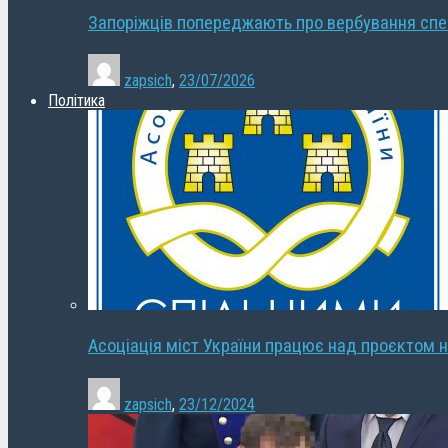
Запоріжців попереджають про вербування сп
zapsich
,
23/07/2026
Політика
Асоціація міст України працює над проєктом н
zapsich
,
23/12/2024