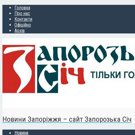
Головна
Про нас
Контакти
Офіційно
Архів
Новини Запоріжжя – сайт Запорозька Січ
Новини