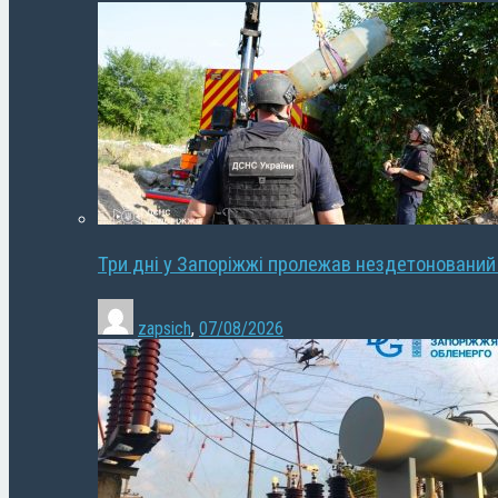
Три дні у Запоріжжі пролежав нездетонований
zapsich
,
07/08/2026