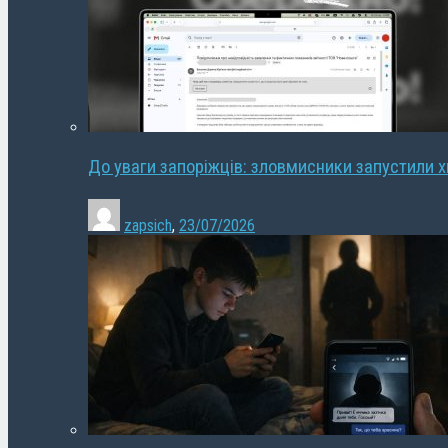
До уваги запоріжців: зловмисники запустили 
zapsich
,
23/07/2026