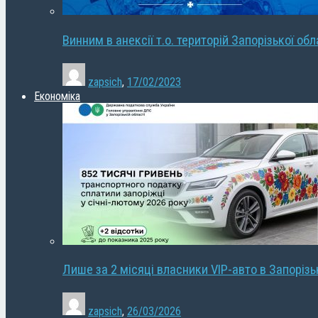
Винним в анексії т.о. територій Запорізької об
zapsich
,
17/02/2023
Економіка
Лише за 2 місяці власники VIP-авто в Запорізь
zapsich
,
26/03/2026