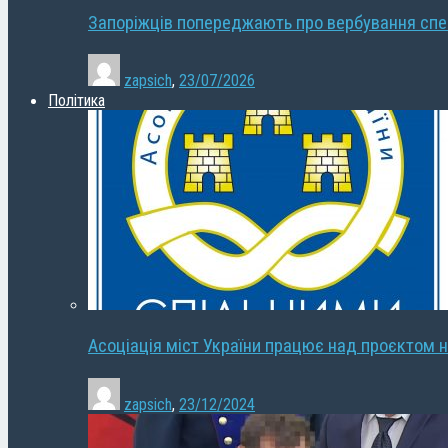
Запоріжців попереджають про вербування сп
zapsich
,
23/07/2026
Політика
Асоціація міст України працює над проєктом н
zapsich
,
23/12/2024