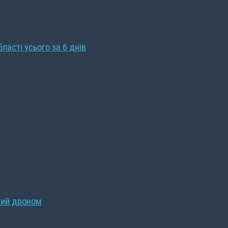
бласті усього за 6 днів
ний дроном