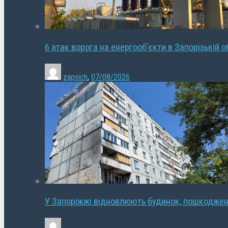
6 атак ворога на енергооб’єкти в Запорізькій о
zapsich
,
07/08/2026
У Запоріжжі відновлюють будинок, пошкодже