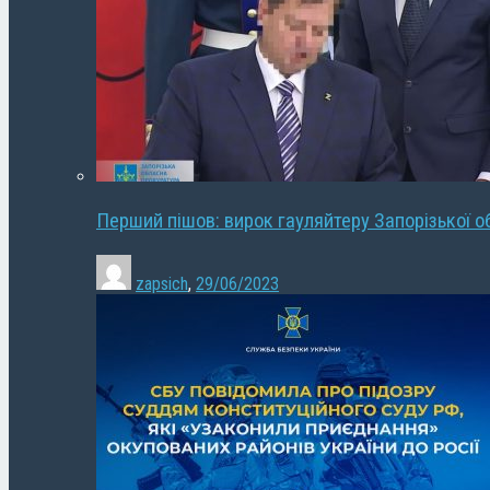
Перший пішов: вирок гауляйтеру Запорізької о
zapsich
,
29/06/2023