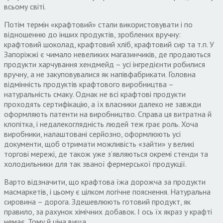
всьому світі.
Потім термін «крафтовий» стали використовувати і по
відношенню до інших продуктів, зроблених вручну:
крафтовий шоколад, крафтовий хліб, крафтовий сир та т.п. У
Запоріжжі є чимало невеликих магазинчиків, де продаються
продукти харчування хендмейд – усі інгредієнти робилися
вручну, а не закуповувалися як напівфабрикати. Головна
відмінність продуктів крафтового виробництва –
натуральність смаку. Однак не всі крафтові продукти
проходять сертифікацію, а їх власники далеко не завжди
оформляють патенти на виробництво. Справа ця витратна й
клопітка, і недалекоглядність людей теж грає роль. Хоча
виробники, налаштовані серйозно, оформлюють усі
документи, щоб отримати можливість «зайти» у великі
торгові мережі, де також уже з’являються окремі стенди та
холодильники для так званої фермерської продукції.
Варто відзначити, що крафтова їжа дорожча за продукти
масмаркетів, і цьому є цілком логічне пояснення. Натуральна
сировина – дорога. Здешевлюють готовий продукт, як
правило, за рахунок хімічних добавок. І ось їх якраз у крафті
немає. Тому й ціна вища.