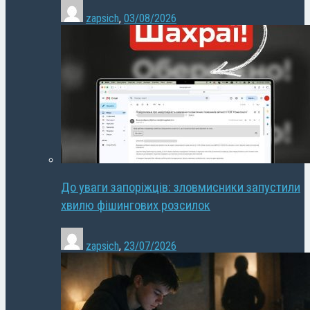
zapsich
,
03/08/2026
До уваги запоріжців: зловмисники запустили
хвилю фішингових розсилок
zapsich
,
23/07/2026