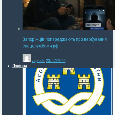
Запоріжців попереджають про вербування
спецслужбами рф
zapsich
,
23/07/2026
Політика