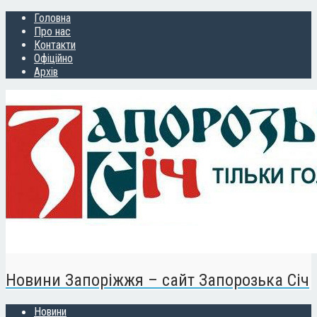
Головна
Про нас
Контакти
Офіційно
Архів
Новини Запоріжжя – сайт Запорозька Січ
Новини