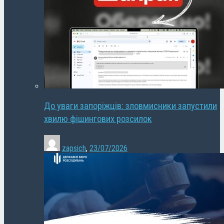
До уваги запоріжців: зловмисники запустили
хвилю фішингових розсилок
zapsich
,
23/07/2026