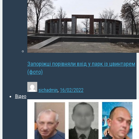
Запоріжці порівняли вхід у парк із цвинтарем
(фото)
sichadmin
,
16/02/2022
Відео