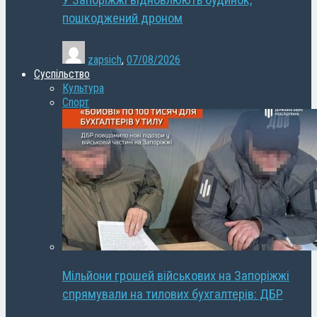
У Запоріжжі відновлюють будинок,
пошкоджений дроном
zapsich
,
07/08/2026
Суспільство
Культура
Спорт
Мільйони грошей військових на Запоріжжі
спрямували на тилових бухгалтерів: ДБР