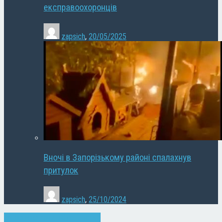
експравоохоронців
zapsich
,
20/05/2025
Вночі в Запорізькому районі спалахнув
притулок
zapsich
,
25/10/2024
Запоріжжя
Новини
Суспільство