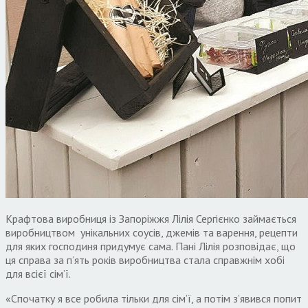
Крафтова виробниця із Запоріжжя Лілія Сергієнко займається
виробництвом унікальних соусів, джемів та варення, рецепти
для яких господиня придумує сама. Пані Лілія розповідає, що
ця справа за п’ять років виробництва стала справжнім хобі
для всієї сім’ї.
«Спочатку я все робила тільки для сім’ї, а потім з’явився попит