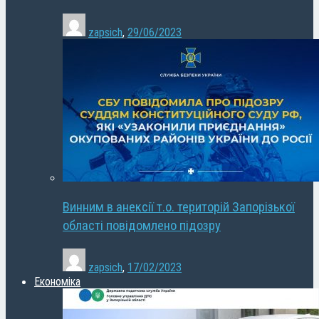
zapsich
,
29/06/2023
Винним в анексії т.о. територій Запорізької
області повідомлено підозру
zapsich
,
17/02/2023
Економіка