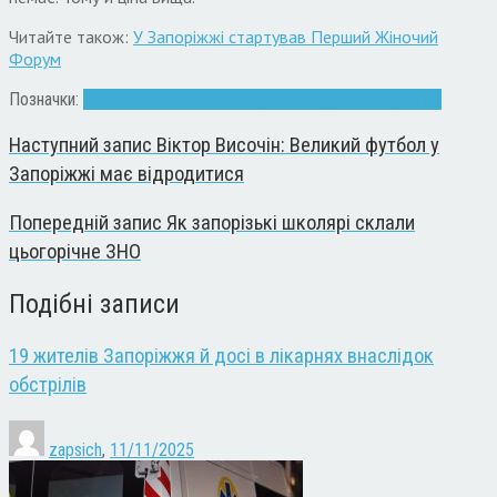
Читайте також:
У Запоріжжі стартував Перший Жіночий
Форум
Позначки:
Запоріжжя
крафтові продукти
продукти харчування
Наступний запис
Віктор Височін: Великий футбол у
Запоріжжі має відродитися
Попередній запис
Як запорізькі школярі склали
цьогорічне ЗНО
Подібні записи
19 жителів Запоріжжя й досі в лікарнях внаслідок
обстрілів
zapsich
,
11/11/2025