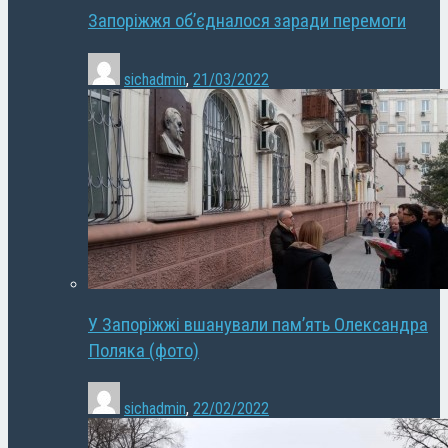
Запоріжжя об’єдналося заради перемоги
sichadmin
,
21/03/2022
У Запоріжжі вшанували пам’ять Олександра
Поляка (фото)
sichadmin
,
22/02/2022