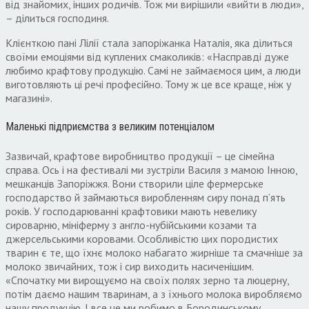
від знайомих, інших родичів. Тож ми вирішили «вийти в люди»,
– ділиться господиня.
Клієнткою пані Лілії стала запоріжанка Наталія, яка ділиться
своїми емоціями від куплених смаколиків: «Насправді дуже
любимо крафтову продукцію. Самі не займаємося цим, а люди
виготовляють ці речі професійно. Тому ж це все краще, ніж у
магазині».
Маленькі підприємства з великим потенціалом
Зазвичай, крафтове виробництво продукції – це сімейна
справа. Ось і на фестивалі ми зустріли Василя з мамою Інною,
мешканців Запоріжжя. Вони створили ціле фермерське
господарство й займаються виробленням сиру понад п’ять
років. У господарюванні крафтовики мають невелику
сироварню, мініферму з англо-нубійськими козами та
джерсельськими коровами. Особливістю цих породистих
тварин є те, що їхнє молоко набагато жирніше та смачніше за
молоко звичайних, тож і сир виходить насиченішим.
«Спочатку ми вирощуємо на своїх полях зерно та люцерну,
потім даємо нашим тваринам, а з їхнього молока виробляємо
нашу продукцію. І все це ми робимо в Бородинському