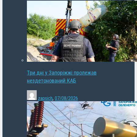
Три дні у Запоріжжі пролежав
нездетонований КАБ
zapsich
,
07/08/2026