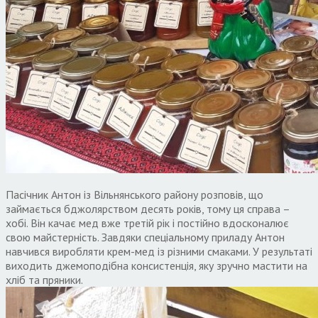
Пасічник Антон із Вільнянського району розповів, що
займається бджолярством десять років, тому ця справа –
хобі. Він качає мед вже третій рік і постійно вдосконалює
свою майстерність. Завдяки спеціальному приладу Антон
навчився виробляти крем-мед із різними смаками. У результаті
виходить джемоподібна консистенція, яку зручно мастити на
хліб та пряники.