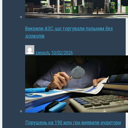
Викрили АЗС, що торгували пальним без
дозволів
zapsich
,
10/02/2026
Порушень на 190 млн грн виявили аудитори