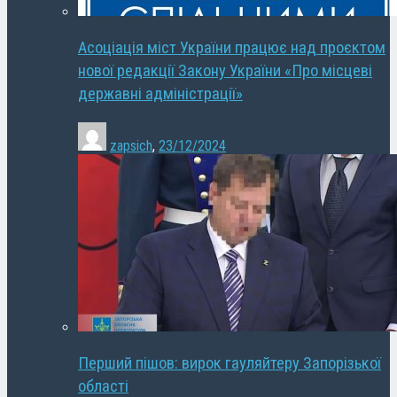
Асоціація міст України працює над проєктом
нової редакції Закону України «Про місцеві
державні адміністрації»
zapsich
,
23/12/2024
Перший пішов: вирок гауляйтеру Запорізької
області