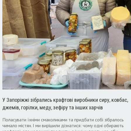
У Запоріжжі зібрались крафтові виробники сиру, ковбас,
джемів, горілки, меду, зефіру та інших харчів
Поласувати їхніми смаколиками та придбати собі зібралось
чимало містян. І ми вирішили дізнатися: чому одні обирають