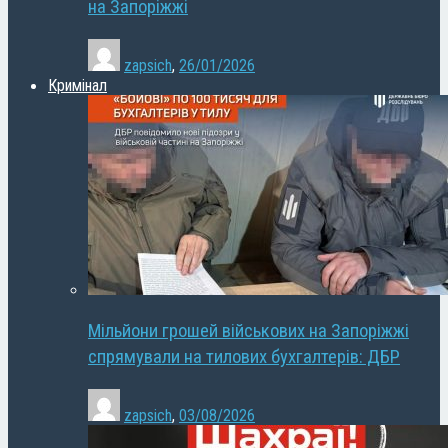
на Запоріжжі
zapsich
,
26/01/2026
Кримінал
Мільйони грошей військових на Запоріжжі
спрямували на тилових бухгалтерів: ДБР
zapsich
,
03/08/2026