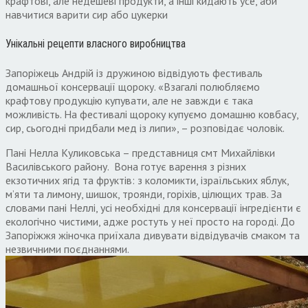
крафтові, але недешеві продукти, а інші кидають усе, аби
навчитися варити сир або цукерки
Унікальні рецепти власного виробництва
Запоріжець Андрій із дружиною відвідують фестиваль
домашньої консервації щороку. «Взагалі полюбляємо
крафтову продукцію купувати, але не завжди є така
можливість. На фестивалі щороку купуємо домашню ковбасу,
сир, сьогодні придбали мед із липи», – розповідає чоловік.
Пані Нелла Куликовська – представниця смт Михайлівки
Василівського району. Вона готує варення з різних
екзотичних ягід та фруктів: з коломикти, ізраїльських яблук,
м’яти та лимону, шишок, троянди, горіхів, цілющих трав. За
словами пані Неллі, усі необхідні для консервації інгредієнти є
екологічно чистими, адже ростуть у неї просто на городі. До
Запоріжжя жіночка приїхала дивувати відвідувачів смаком та
незвичними поєднаннями.