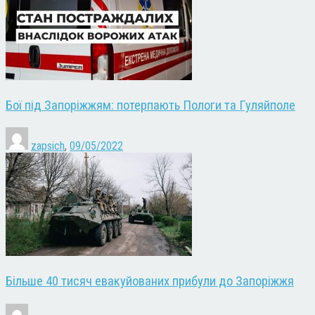
Бої під Запоріжжям: потерпають Пологи та Гуляйполе
zapsich
,
09/05/2022
Більше 40 тисяч евакуйованих прибули до Запоріжжя