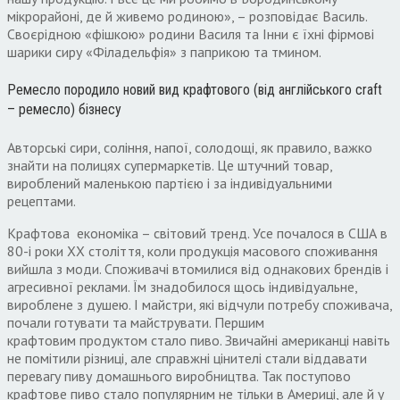
мікрорайоні, де й живемо родиною», – розповідає Василь.
Своєрідною «фішкою» родини Василя та Інни є їхні фірмові
шарики сиру «Філадельфія» з паприкою та тмином.
Ремесло породило новий вид крафтового (від англійського craft
– ремесло) бізнесу
Авторські сири, соління, напої, солодощі, як правило, важко
знайти на полицях супермаркетів. Це штучний товар,
вироблений маленькою партією і за індивідуальними
рецептами.
Крафтова економіка – світовий тренд. Усе почалося в США в
80-і роки ХХ століття, коли продукція масового споживання
вийшла з моди. Споживачі втомилися від однакових брендів і
агресивної реклами. Їм знадобилося щось індивідуальне,
вироблене з душею. І майстри, які відчули потребу споживача,
почали готувати та майструвати. Першим
крафтовим продуктом стало пиво. Звичайні американці навіть
не помітили різниці, але справжні цінителі стали віддавати
перевагу пиву домашнього виробництва. Так поступово
крафтове пиво стало популярним не тільки в Америці, але й у