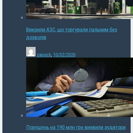
Викрили АЗС, що торгували пальним без
дозволів
zapsich
,
10/02/2026
Порушень на 190 млн грн виявили аудитори