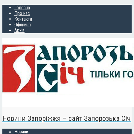
Головна
Про нас
Контакти
Офіційно
Архів
Новини Запоріжжя – сайт Запорозька Січ
Новини