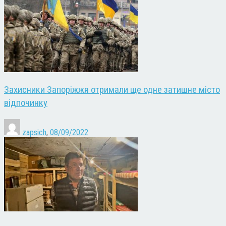
Захисники Запоріжжя отримали ще одне затишне місто
відпочинку
zapsich
,
08/09/2022