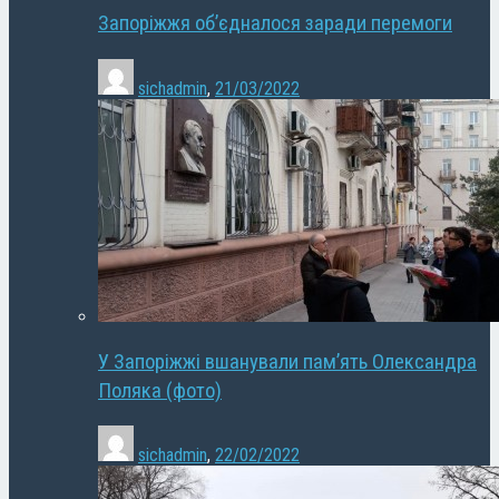
Запоріжжя об’єдналося заради перемоги
sichadmin
,
21/03/2022
У Запоріжжі вшанували пам’ять Олександра
Поляка (фото)
sichadmin
,
22/02/2022