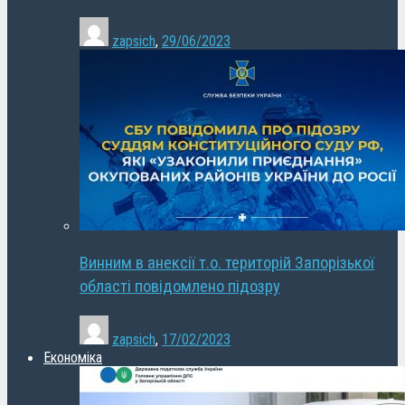
zapsich
,
29/06/2023
Винним в анексії т.о. територій Запорізької
області повідомлено підозру
zapsich
,
17/02/2023
Економіка