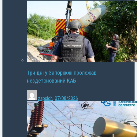
Три дні у Запоріжжі пролежав
нездетонований КАБ
zapsich
,
07/08/2026