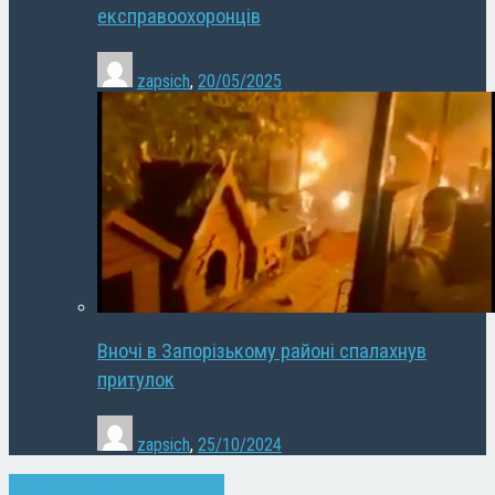
експравоохоронців
zapsich
,
20/05/2025
Вночі в Запорізькому районі спалахнув
притулок
zapsich
,
25/10/2024
Запоріжжя
Новини
Суспільство