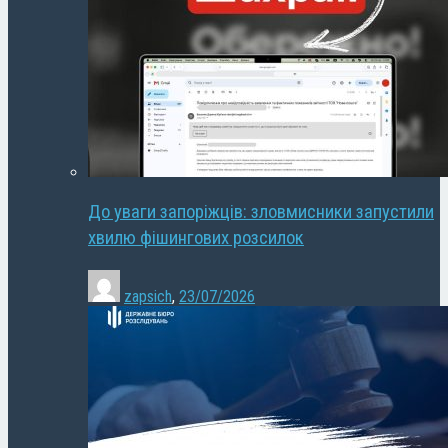
До уваги запоріжців: зловмисники запустили
хвилю фішингових розсилок
zapsich
,
23/07/2026