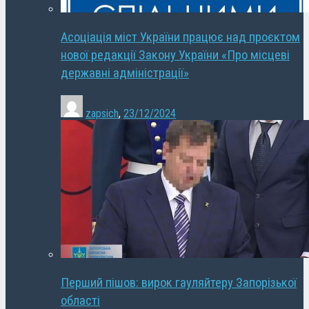
Асоціація міст України працює над проєктом
нової редакції Закону України «Про місцеві
державні адміністрації»
zapsich
,
23/12/2024
Перший пішов: вирок гауляйтеру Запорізької
області