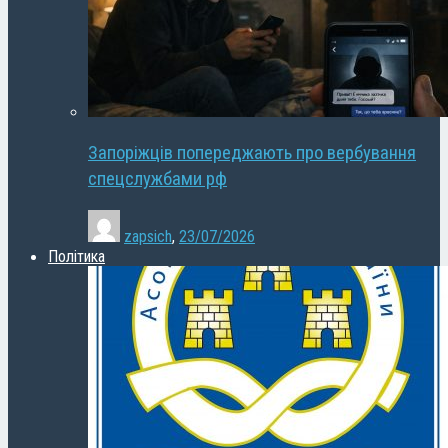
Запоріжців попереджають про вербування
спецслужбами рф
zapsich
,
23/07/2026
Політика