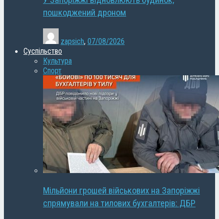
У Запоріжжі відновлюють будинок,
пошкоджений дроном
zapsich
,
07/08/2026
Суспільство
Культура
Спорт
Мільйони грошей військових на Запоріжжі
спрямували на тилових бухгалтерів: ДБР