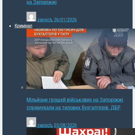
на Запоріжжі
zapsich
,
26/01/2026
Кримінал
Мільйони грошей військових на Запоріжжі
спрямували на тилових бухгалтерів: ДБР
zapsich
,
03/08/2026