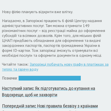
Нову філію планують відкрити вже влітку.
Нагадаємо, в Запоріжжі працюють 6 філій Центру надання
адміністративних послуг. Там можна отримати 149
різноманітних послуг – від реєстрації майна до оформлення
субсидій та всіляких дозволів. Крім того, для міських філій
ЦНАП придбають обладнання для оформлення та видачі
закордонних паспортів, паспортів громадянина України в
формі ІD-картки. Тож запоріжці зможуть отримувати всі
необхідні послуги та оформити документи в одному місці.
Читайте також:
Запоріжці побачать нову графу в платіжках за
тепло та гарячу воду
Позначки:
Володимир Буряк
Запоріжжя
мер
ЦНАП
Наступний запис
Як підготуватись до купання на
Водохреще, щоб не захворіти
Попередній запис
Нові правила безвізу з країнами