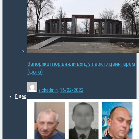
Запоріжці порівняли вхід у парк із цвинтарем
(фото)
sichadmin
,
16/02/2022
Відео