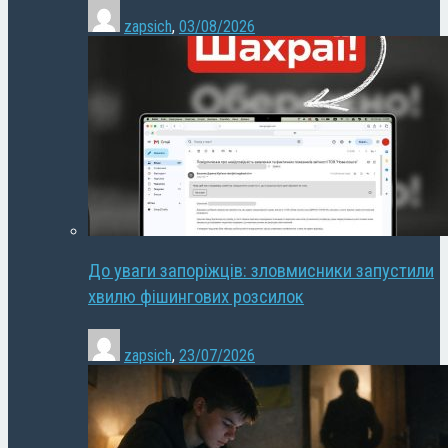
zapsich
,
03/08/2026
До уваги запоріжців: зловмисники запустили
хвилю фішингових розсилок
zapsich
,
23/07/2026