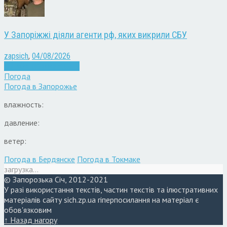
У Запоріжжі діяли агенти рф, яких викрили СБУ
zapsich
,
04/08/2026
Війна
Запоріжжя
Новини
Погода
Погода в
Запорожье
влажность:
давление:
ветер:
Погода в Бердянске
Погода в Токмаке
загрузка...
© Запорозька Січ, 2012-2021
У разі використання текстів, частин текстів та ілюстративних
матеріалів сайту sich.zp.ua гіперпосилання на матеріал є
обов'язковим
↑ Назад нагору