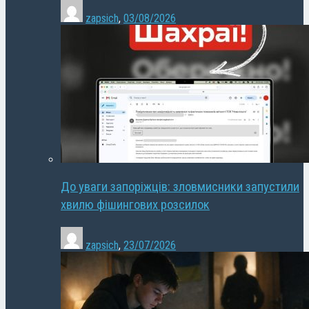
zapsich
,
03/08/2026
До уваги запоріжців: зловмисники запустили
хвилю фішингових розсилок
zapsich
,
23/07/2026