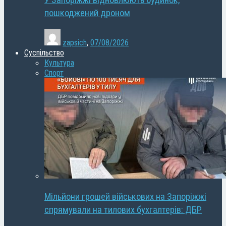
У Запоріжжі відновлюють будинок,
пошкоджений дроном
zapsich
,
07/08/2026
Суспільство
Культура
Спорт
Мільйони грошей військових на Запоріжжі
спрямували на тилових бухгалтерів: ДБР