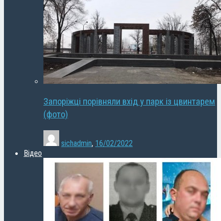
Запоріжці порівняли вхід у парк із цвинтарем
(фото)
sichadmin
,
16/02/2022
Відео