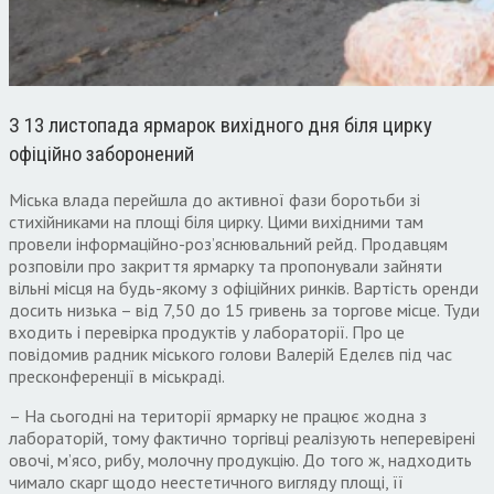
З 13 листопада ярмарок вихідного дня біля цирку
офіційно заборонений
Міська влада перейшла до активної фази боротьби зі
стихійниками на площі біля цирку. Цими вихідними там
провели інформаційно-роз’яснювальний рейд. Продавцям
розповіли про закриття ярмарку та пропонували зайняти
вільні місця на будь-якому з офіційних ринків. Вартість оренди
досить низька – від 7,50 до 15 гривень за торгове місце. Туди
входить і перевірка продуктів у лабораторії. Про це
повідомив радник міського голови Валерій Еделєв під час
пресконференції в міськраді.
– На сьогодні на території ярмарку не працює жодна з
лабораторій, тому фактично торгівці реалізують неперевірені
овочі, м’ясо, рибу, молочну продукцію. До того ж, надходить
чимало скарг щодо неестетичного вигляду площі, її