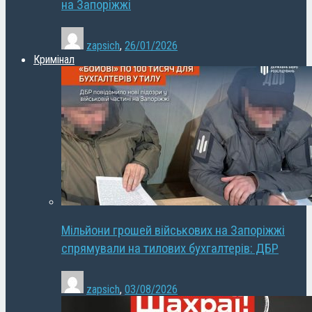
на Запоріжжі
zapsich
,
26/01/2026
Кримінал
Мільйони грошей військових на Запоріжжі
спрямували на тилових бухгалтерів: ДБР
zapsich
,
03/08/2026