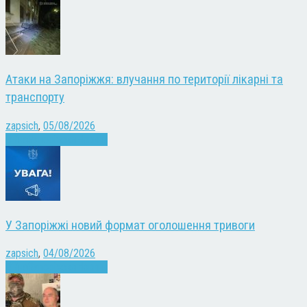
Атаки на Запоріжжя: влучання по території лікарні та
транспорту
zapsich
,
05/08/2026
Війна
Запоріжжя
Новини
У Запоріжжі новий формат оголошення тривоги
zapsich
,
04/08/2026
Війна
Запоріжжя
Новини