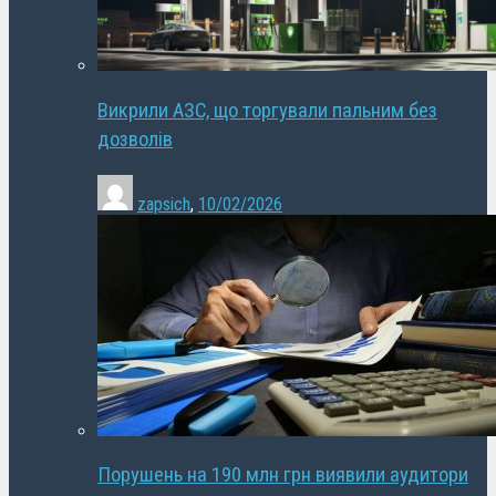
Викрили АЗС, що торгували пальним без
дозволів
zapsich
,
10/02/2026
Порушень на 190 млн грн виявили аудитори