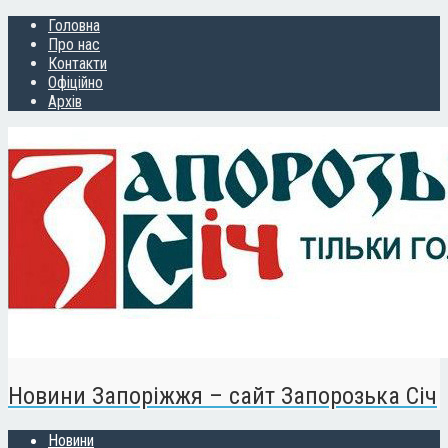
Головна
Про нас
Контакти
Офіційно
Архів
Новини Запоріжжя – сайт Запорозька Січ
Новини