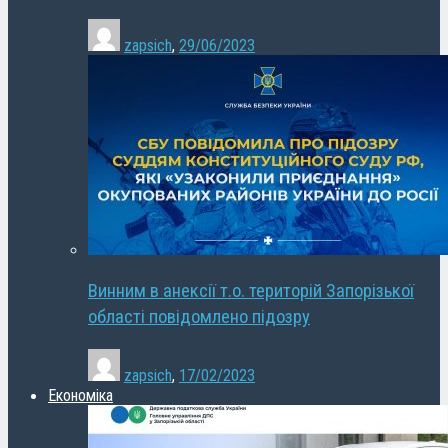
zapsich
,
29/06/2023
Винним в анексії т.о. територій Запорізької
області повідомлено підозру
zapsich
,
17/02/2023
Економіка