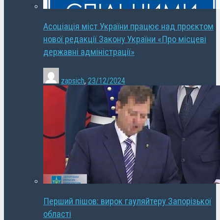
Асоціація міст України працює над проєктом
нової редакції Закону України «Про місцеві
державні адміністрації»
zapsich
,
23/12/2024
Перший пішов: вирок гауляйтеру Запорізької
області