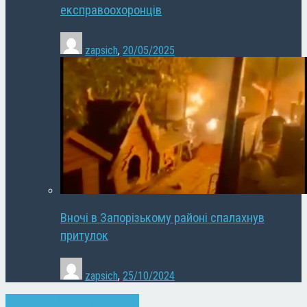
експравоохоронців
zapsich
,
20/05/2025
Вночі в Запорізькому районі спалахнув
притулок
zapsich
,
25/10/2024
Запоріжжя
Новини
Суспільство