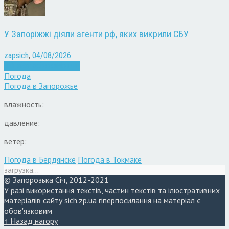
У Запоріжжі діяли агенти рф, яких викрили СБУ
zapsich
,
04/08/2026
Війна
Запоріжжя
Новини
Погода
Погода в
Запорожье
влажность:
давление:
ветер:
Погода в Бердянске
Погода в Токмаке
загрузка...
© Запорозька Січ, 2012-2021
У разі використання текстів, частин текстів та ілюстративних
матеріалів сайту sich.zp.ua гіперпосилання на матеріал є
обов'язковим
↑ Назад нагору