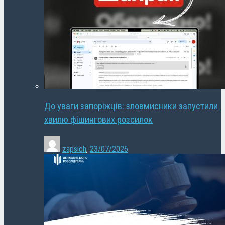
До уваги запоріжців: зловмисники запустили
хвилю фішингових розсилок
zapsich
,
23/07/2026