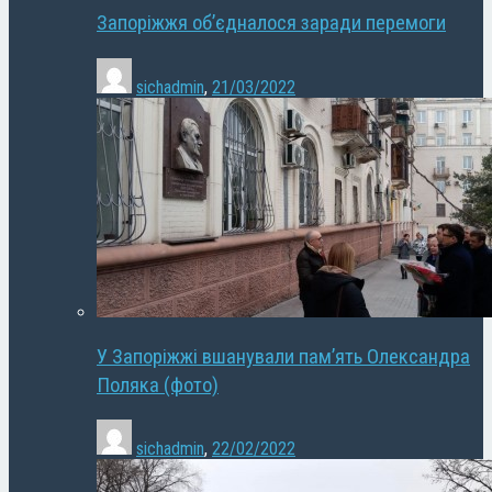
Запоріжжя об’єдналося заради перемоги
sichadmin
,
21/03/2022
У Запоріжжі вшанували пам’ять Олександра
Поляка (фото)
sichadmin
,
22/02/2022