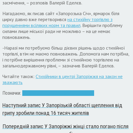
засмічення, – розповів Валерій Еделєв.
Нагадаємо, як писав сайт «Запорозька Січ», ярмарок біля
цирку давно вже перетворився
на стихійну торгівлю з
порушеннями всіляких норм та правил
. Вирішити проблему
силами лише міської ради не можливо – на це немає
повноважень.
-Наразі ми потребуємо більш дієвих рішень щодо стихійної
торгівлі, втім не маємо повноважень. Допомога нам потрібна,
і потрібне вирішення проблеми зі стихійною торгівлею на
загальнодержавному рівні, – зазначив Валерій Еделєв.
Читайте також:
Стихійники в центрі Запоріжжя на закон не
зважають
Позначки:
Запоріжжя
продукты
Торгівля
ярмарок
Наступний запис
У Запорізькій області щеплення від
грипу зробили понад 16 тисяч жителів
Попередній запис
У Запоріжжі жінці стало погано після