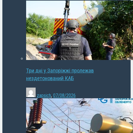
Три дні у Запоріжжі пролежав
нездетонований КАБ
zapsich
,
07/08/2026