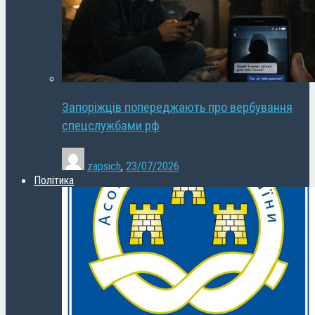
Запоріжців попереджають про вербування
спецслужбами рф
zapsich
,
23/07/2026
Політика