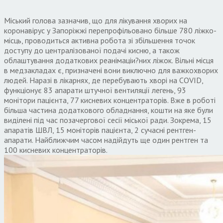
Міський голова зазначив, що для лікування хворих на
коронавірус у Запоріжжі перепрофільовано більше 780 ліжко-
місць, проводиться активна робота зі збільшення точок
доступу до централізованої подачі кисню, а також
облаштування додаткових реанімаціи?них ліжок. Вільні місця
в медзакладах є, призначені вони виключно для важкохворих
людей. Наразі в лікарнях, де перебувають хворі на COVID,
функціонує 83 апарати штучної вентиляції легень, 93
монітори пацієнта, 77 кисневих концентраторів. Вже в роботі
більша частина додаткового обладнання, кошти на яке були
виділені під час позачергової сесії міської ради. Зокрема, 15
апаратів ШВЛ, 15 моніторів пацієнта, 2 сучасні рентген-
апарати. Найближчим часом надійдуть ще один рентген та
100 кисневих концентраторів.