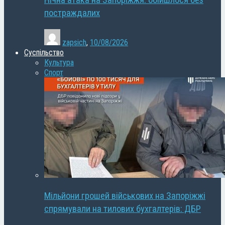
Нічна атака на Запоріжжя: обійшлося без
постраждалих
zapsich
,
10/08/2026
Суспільство
Культура
Спорт
Мільйони грошей військових на Запоріжжі
спрямували на тилових бухгалтерів: ДБР