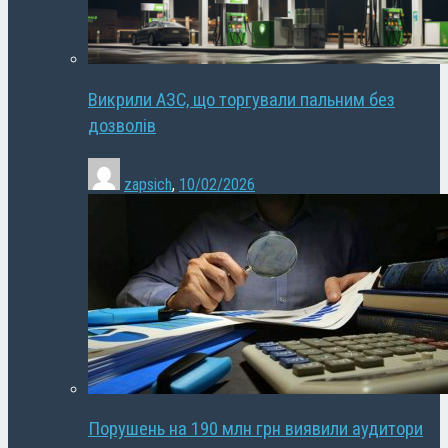
Викрили АЗС, що торгували пальним без
дозволів
zapsich
,
10/02/2026
Порушень на 190 млн грн виявили аудитори