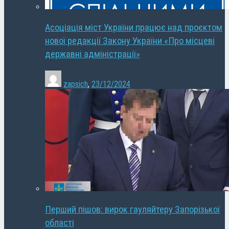
Асоціація міст України працює над проєктом
нової редакції Закону України «Про місцеві
державні адміністрації»
zapsich
,
23/12/2024
Перший пішов: вирок гауляйтеру Запорізької
області