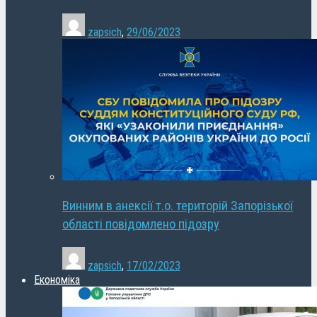
zapsich
,
29/06/2023
Винним в анексії т.о. територій Запорізької
області повідомлено підозру
zapsich
,
17/02/2023
Економіка