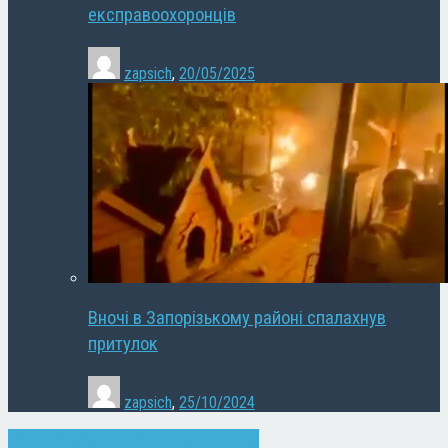
експравоохоронців
zapsich
,
20/05/2025
Вночі в Запорізькому районі спалахнув
притулок
zapsich
,
25/10/2024
Запоріжжя
Новини
Слайдер
Суспільство