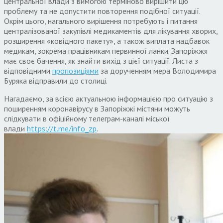
центральної влади з вимогою терміново вирішити цю
проблему та не допустити повторення подібної ситуації.
Окрім цього, нагального вирішення потребують і питання
централізованої закупівлі медикаментів для лікування хворих,
розширення «ковідного пакету», а також виплата надбавок
медикам, зокрема працівникам первинної ланки. Запоріжжя
має своє бачення, як знайти вихід з цієї ситуації. Листа з
відповідними
пропозиціями
за дорученням мера Володимира
Буряка відправили до столиці.
Нагадаємо, за всією актуальною інформацією про ситуацію з
поширенням коронавірусу в Запоріжжі містяни можуть
слідкувати в офіційному телеграм-каналі міської
влади
https://t.me/info_zp
.