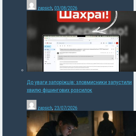
zapsich
,
03/08/2026
До уваги запоріжців: зловмисники запустили
хвилю фішингових розсилок
zapsich
,
23/07/2026