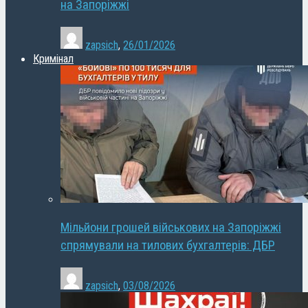
на Запоріжжі
zapsich
,
26/01/2026
Кримінал
Мільйони грошей військових на Запоріжжі
спрямували на тилових бухгалтерів: ДБР
zapsich
,
03/08/2026