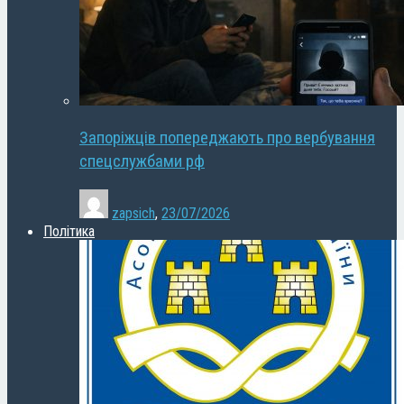
Запоріжців попереджають про вербування
спецслужбами рф
zapsich
,
23/07/2026
Політика