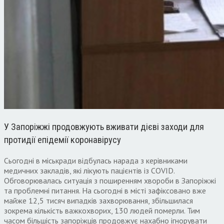
У Запоріжжі продовжують вживати дієві заходи для
протидії епідемії коронавірусу
Сьогодні в міськради відбулась нарада з керівниками
медичних закладів, які лікують пацієнтів із COVID.
Обговорювалась ситуація з поширенням хвороби в Запоріжжі
та проблемні питання. На сьогодні в місті зафіксовано вже
майже 12,5 тисяч випадків захворювання, збільшилася
зокрема кількість важкохворих, 130 людей померли. Тим
часом більшість запоріжців продовжує нахабно ігнорувати