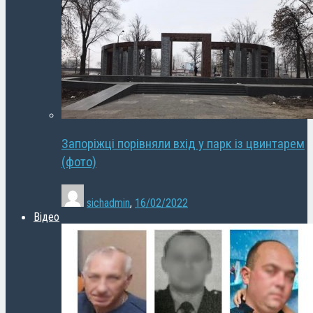
Запоріжці порівняли вхід у парк із цвинтарем
(фото)
sichadmin
,
16/02/2022
Відео