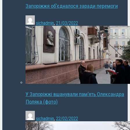
Запоріжжя об’єдналося заради перемоги
sichadmin
,
21/03/2022
У Запоріжжі вшанували пам’ять Олександра
Поляка (фото)
sichadmin
,
22/02/2022