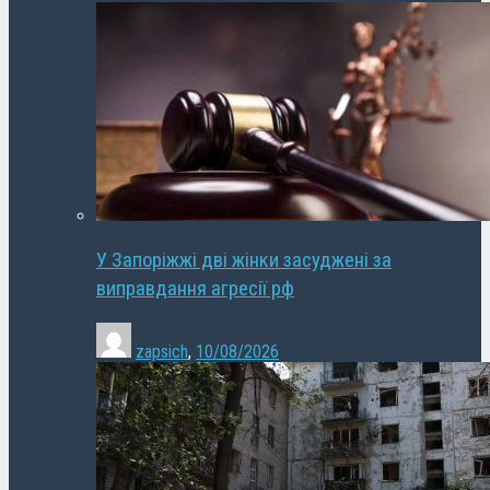
У Запоріжжі дві жінки засуджені за
виправдання агресії рф
zapsich
,
10/08/2026