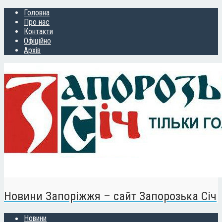
Головна
Про нас
Контакти
Офіційно
Архів
Новини Запоріжжя – сайт Запорозька Січ
Новини