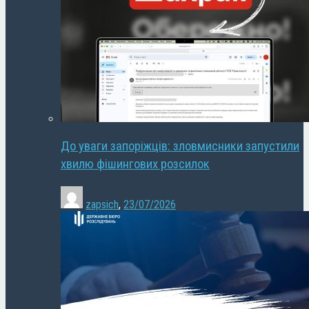
До уваги запоріжців: зловмисники запустили
хвилю фішингових розсилок
zapsich
,
23/07/2026