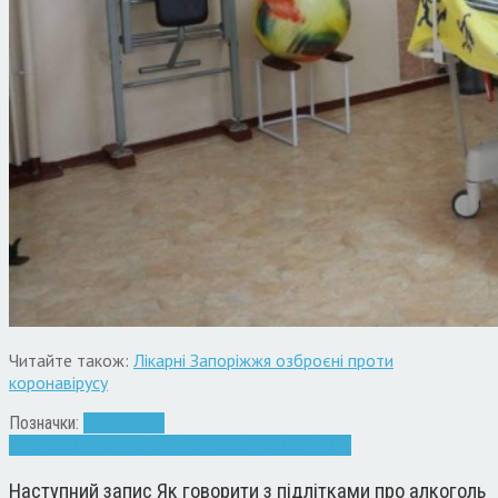
Читайте також:
Лікарні Запоріжжя озброєні проти
коронавірусу
Позначки:
Володимир
Буряк
Запоріжжя
інфекція
коронавірус
лікарні
мер
Наступний запис
Як говорити з підлітками про алкоголь