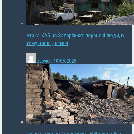
Атака КАБ на Запоріжжя: поранені люди, в
тому числі дитина
zapsich
,
10/08/2026