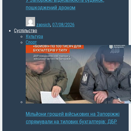
У Запоріжжі відновлюють будинок,
пошкоджений дроном
zapsich
,
07/08/2026
Суспільство
Культура
Спорт
Мільйони грошей військових на Запоріжжі
спрямували на тилових бухгалтерів: ДБР