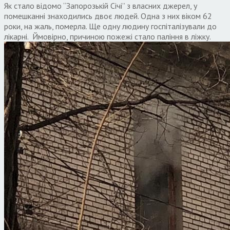
Як стало відомо “Запорозькій Січі” з власних джерел, у
помешканні знаходились двоє людей. Одна з них віком 62
роки, на жаль, померла. Ще одну людину госпіталізували до
лікарні. Ймовірно, причиною пожежі стало паління в ліжку.