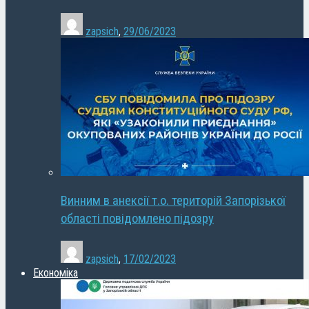
zapsich
,
29/06/2023
Винним в анексії т.о. територій Запорізької
області повідомлено підозру
zapsich
,
17/02/2023
Економіка