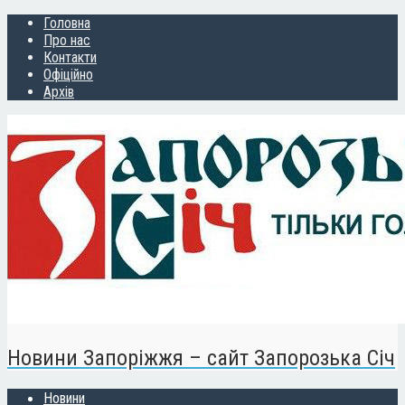
Головна
Про нас
Контакти
Офіційно
Архів
Новини Запоріжжя – сайт Запорозька Січ
Новини