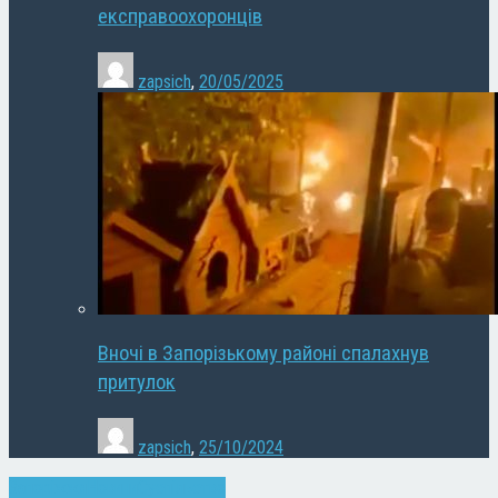
експравоохоронців
zapsich
,
20/05/2025
Вночі в Запорізькому районі спалахнув
притулок
zapsich
,
25/10/2024
Запоріжжя
Новини
Суспільство