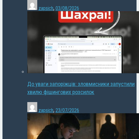
zapsich
,
03/08/2026
До уваги запоріжців: зловмисники запустили
хвилю фішингових розсилок
zapsich
,
23/07/2026