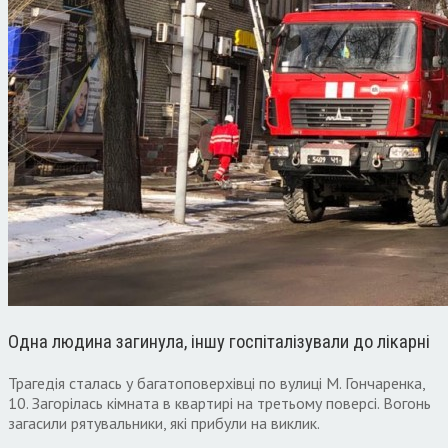
Одна людина загинула, іншу госпіталізували до лікарні
Трагедія сталась у багатоповерхівці по вулиці М. Гончаренка,
10. Загорілась кімната в квартирі на третьому поверсі. Вогонь
загасили рятувальники, які прибули на виклик.