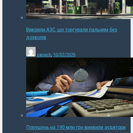
Викрили АЗС, що торгували пальним без
дозволів
zapsich
,
10/02/2026
Порушень на 190 млн грн виявили аудитори