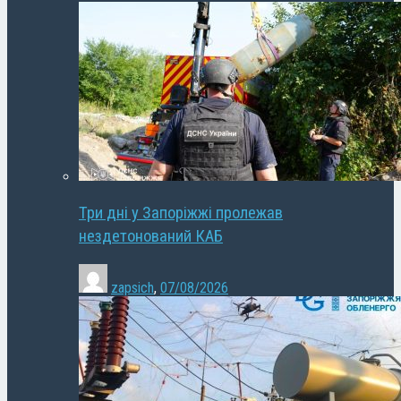
Три дні у Запоріжжі пролежав
нездетонований КАБ
zapsich
,
07/08/2026