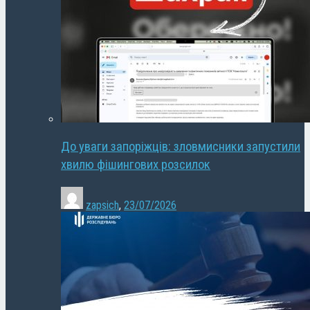
До уваги запоріжців: зловмисники запустили
хвилю фішингових розсилок
zapsich
,
23/07/2026