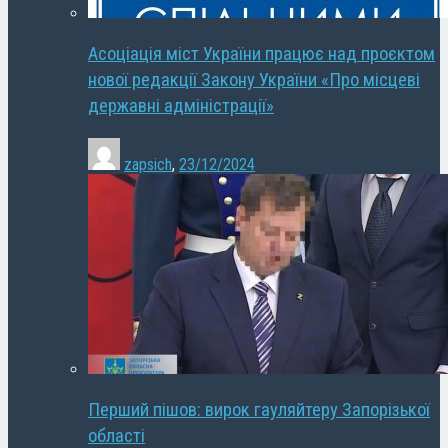
Асоціація міст України працює над проєктом
нової редакції Закону України «Про місцеві
державні адміністрації»
zapsich
,
23/12/2024
Перший пішов: вирок гауляйтеру Запорізької
області