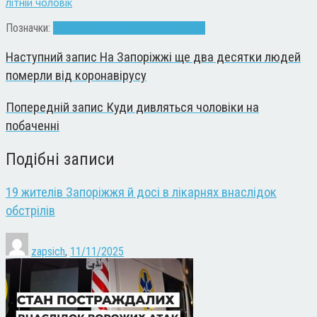
літній чоловік
Позначки:
Запоріжжя
куріння
пожежа
смерть
Наступний запис
На Запоріжжі ще два десятки людей
померли від коронавірусу
Попередній запис
Куди дивляться чоловіки на
побаченні
Подібні записи
19 жителів Запоріжжя й досі в лікарнях внаслідок
обстрілів
zapsich
,
11/11/2025