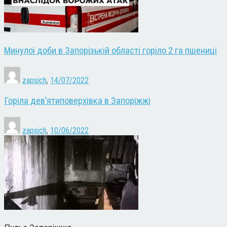
Минулої доби в Запорізькій області горіло 2 га пшениці
zapsich
,
14/07/2022
Горіла дев’ятиповерхівка в Запоріжжі
zapsich
,
10/06/2022