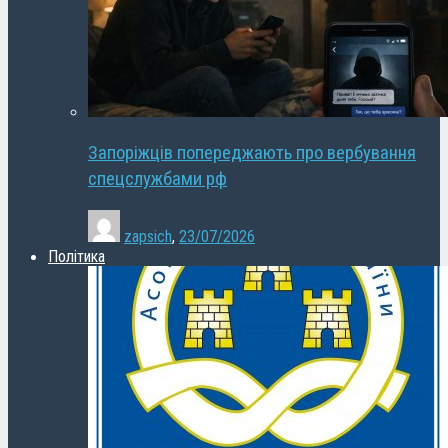
Запоріжців попереджають про вербування
спецслужбами рф
zapsich
,
23/07/2026
Політика