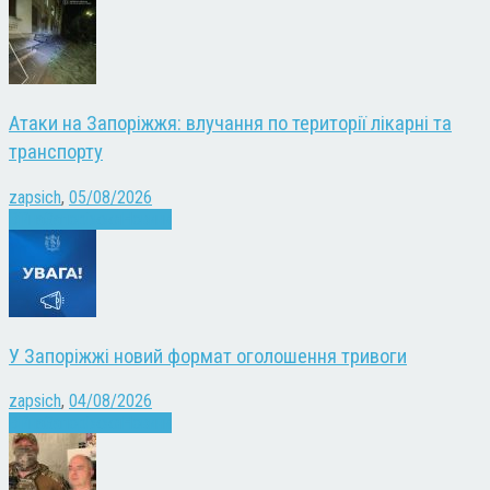
Атаки на Запоріжжя: влучання по території лікарні та
транспорту
zapsich
,
05/08/2026
Війна
Запоріжжя
Новини
У Запоріжжі новий формат оголошення тривоги
zapsich
,
04/08/2026
Війна
Запоріжжя
Новини