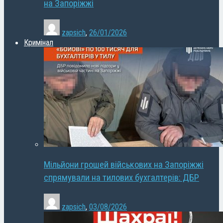
на Запоріжжі
zapsich
,
26/01/2026
Кримінал
Мільйони грошей військових на Запоріжжі
спрямували на тилових бухгалтерів: ДБР
zapsich
,
03/08/2026