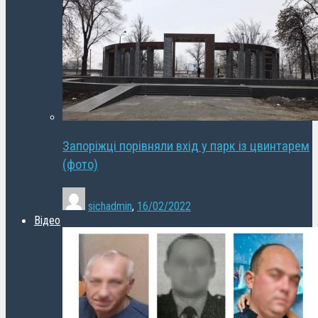
Запоріжці порівняли вхід у парк із цвинтарем
(фото)
sichadmin
,
16/02/2022
Відео