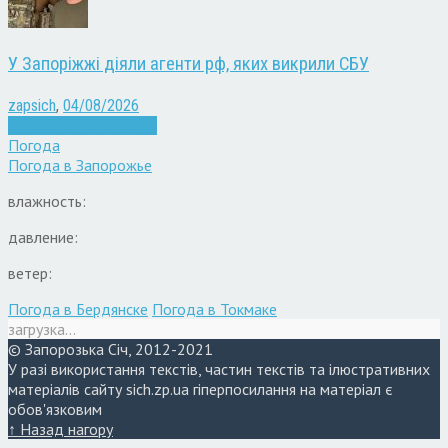
У Запоріжжі діяли агенти рф, яких викрили СБУ
zapsich
,
04/08/2026
Війна
Запоріжжя
Новини
Погода
Погода в
Запорожье
влажность:
давление:
ветер:
Погода в Бердянске
Погода в Токмаке
загрузка...
© Запорозька Січ, 2012-2021
У разі використання текстів, частин текстів та ілюстративних
матеріалів сайту sich.zp.ua гіперпосилання на матеріал є
обов'язковим
↑ Назад нагору