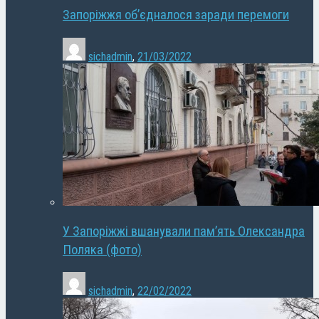
Запоріжжя об’єдналося заради перемоги
sichadmin
,
21/03/2022
У Запоріжжі вшанували пам’ять Олександра
Поляка (фото)
sichadmin
,
22/02/2022