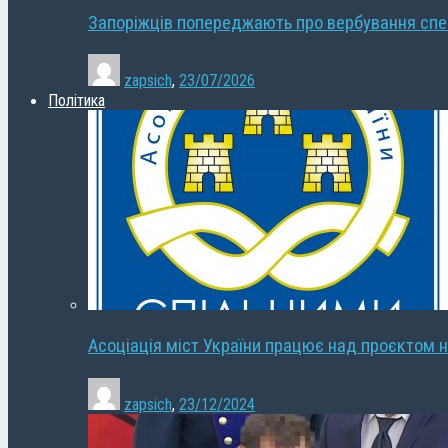
Запоріжців попереджають про вербування сп
zapsich
,
23/07/2026
Політика
Асоціація міст України працює над проєктом н
zapsich
,
23/12/2024