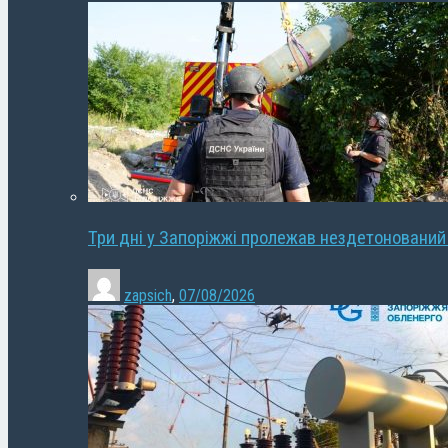
Три дні у Запоріжжі пролежав нездетонований
zapsich
,
07/08/2026