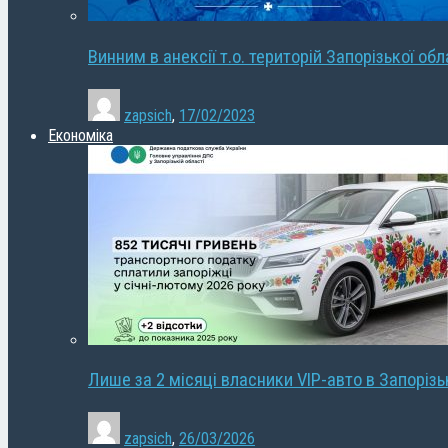
Винним в анексії т.о. територій Запорізької об
zapsich
,
17/02/2023
Економіка
Лише за 2 місяці власники VIP-авто в Запорізь
zapsich
,
26/03/2026