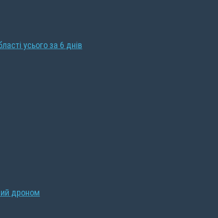
бласті усього за 6 днів
ний дроном