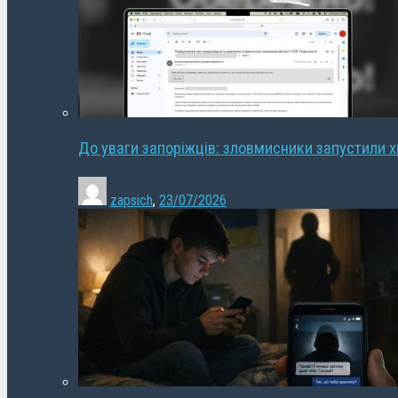
До уваги запоріжців: зловмисники запустили 
zapsich
,
23/07/2026