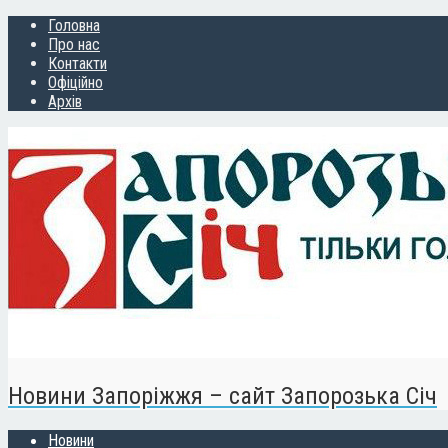
Головна
Про нас
Контакти
Офіційно
Архів
Новини Запоріжжя – сайт Запорозька Січ
Новини