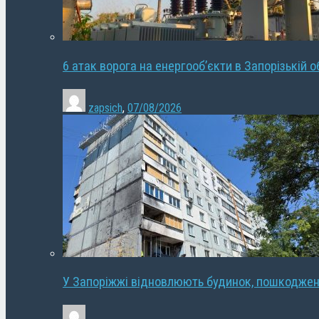
6 атак ворога на енергооб’єкти в Запорізькій о
zapsich
,
07/08/2026
У Запоріжжі відновлюють будинок, пошкодже