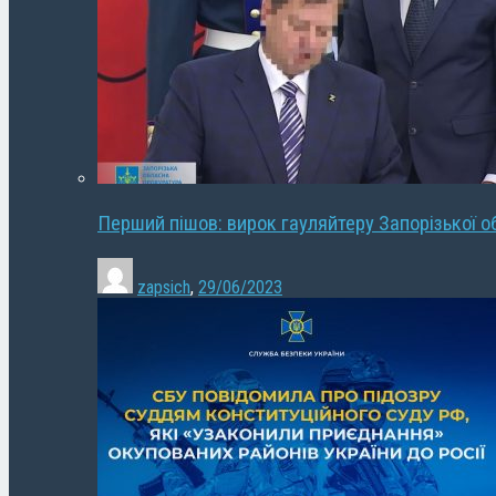
Перший пішов: вирок гауляйтеру Запорізької о
zapsich
,
29/06/2023