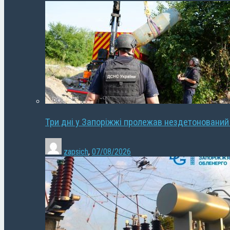
Три дні у Запоріжжі пролежав нездетонований
zapsich
,
07/08/2026