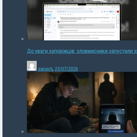
До уваги запоріжців: зловмисники запустили 
zapsich
,
23/07/2026