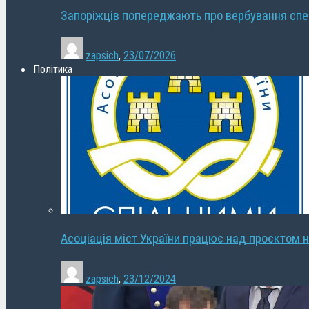
Запоріжців попереджають про вербування сп
zapsich
,
23/07/2026
Політика
Асоціація міст України працює над проєктом н
zapsich
,
23/12/2024