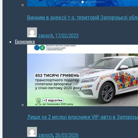
Винним в анексії т.о. територій Запорізької об
zapsich
,
17/02/2023
Економіка
Лише за 2 місяці власники VIP-авто в Запорізь
zapsich
,
26/03/2026