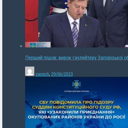
Перший пішов: вирок гауляйтеру Запорізької о
zapsich
,
29/06/2023