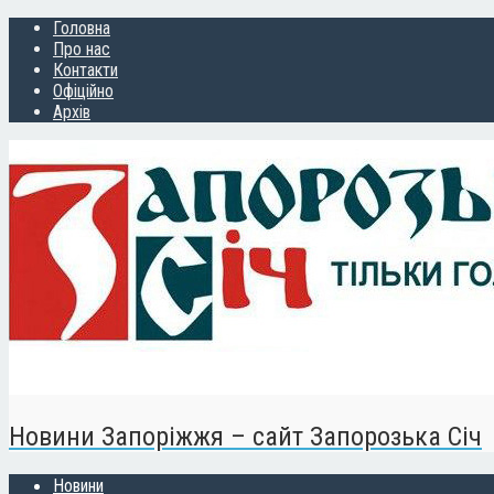
Головна
Про нас
Контакти
Офіційно
Архів
Новини Запоріжжя – сайт Запорозька Січ
Новини