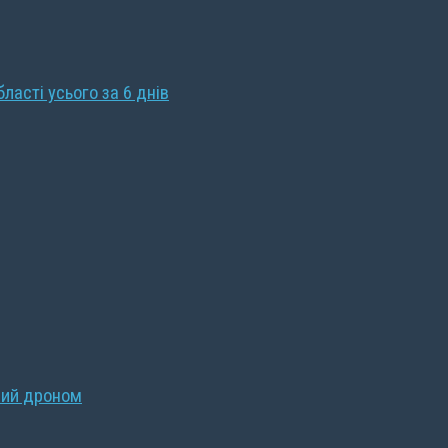
бласті усього за 6 днів
ний дроном