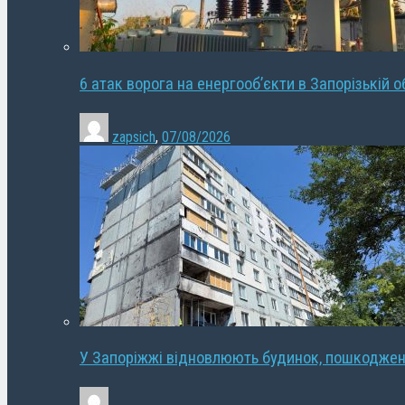
6 атак ворога на енергооб’єкти в Запорізькій о
zapsich
,
07/08/2026
У Запоріжжі відновлюють будинок, пошкодже