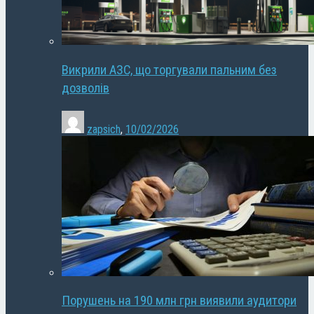
Викрили АЗС, що торгували пальним без
дозволів
zapsich
,
10/02/2026
Порушень на 190 млн грн виявили аудитори