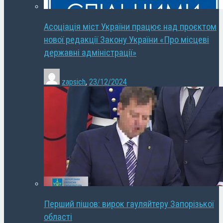
Асоціація міст України працює над проєктом
нової редакції Закону України «Про місцеві
державні адміністрації»
zapsich
,
23/12/2024
Перший пішов: вирок гауляйтеру Запорізької
області