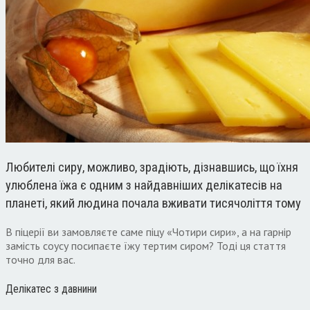
Любителі сиру, можливо, зрадіють, дізнавшись, що їхня
улюблена їжа є одним з найдавніших делікатесів на
планеті, який людина почала вживати тисячоліття тому
В піцерії ви замовляєте саме піцу «Чотири сири», а на гарнір
замість соусу посипаєте їжу тертим сиром? Тоді ця стаття
точно для вас.
Делікатес з давнини