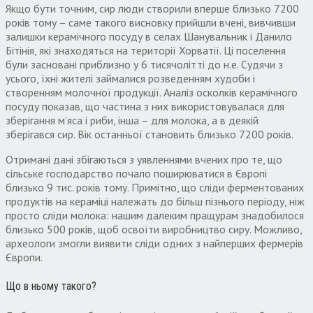
Якщо бути точним, сир люди створили вперше близько 7200
років тому – саме такого висновку прийшли вчені, вивчивши
залишки керамічного посуду в селах Шанувальник і Данило
Бітінія, які знаходяться на території Хорватії. Ці поселення
були засновані приблизно у 6 тисячолітті до н.е. Судячи з
усього, їхні жителі займалися розведенням худоби і
створенням молочної продукції. Аналіз осколків керамічного
посуду показав, що частина з них використовувалася для
зберігання м’яса і риби, інша – для молока, а в деякій
зберігався сир. Вік останньої становить близько 7200 років.
Отримані дані збігаються з уявленнями вчених про те, що
сільське господарство почало поширюватися в Європі
близько 9 тис. років тому. Примітно, що сліди ферментованих
продуктів на кераміці належать до більш пізнього періоду, ніж
просто сліди молока: нашим далеким пращурам знадобилося
близько 500 років, щоб освоїти виробництво сиру. Можливо,
археологи змогли виявити сліди одних з найперших фермерів
Європи.
Що в ньому такого?