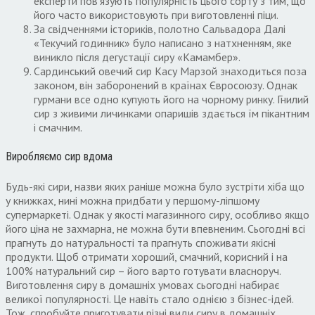
експерти пов’я­зують популярність цього сорту з тим, що
його часто використовують при виготовленні піци.
За свідченнями істориків, полотно Сальвадора Далі
«Текучий годинник» було написано з натхненням, яке
виникло після дегустації сиру «Камамбер».
Сардинський овечий сир Касу Марзой знаходиться поза
законом, він заборонений в країнах Євросоюзу. Однак
гурмани все одно купують його на чорному ринку. Гнилий
сир з живими личинками опаришів здається їм пікантним
і смачним.
Виробляємо сир вдома
Будь-які сири, назви яких раніше можна було зустріти хіба що
у книжках, нині можна придбати у першому-ліпшому
супермаркеті. Однак у якості магазинного сиру, особливо якщо
його ціна не захмарна, не можна бути впевненим. Сьогодні всі
прагнуть до натуральності та прагнуть споживати якісні
продукти. Щоб отримати хороший, смачний, корисний і на
100% натуральний сир – його варто готувати власноруч.
Виготовлення сиру в домашніх умовах сьогодні набирає
великої популярності. Це навіть стало однією з бізнес-ідей.
Тож, спробуйте приготувати різні види сиру в домашніх