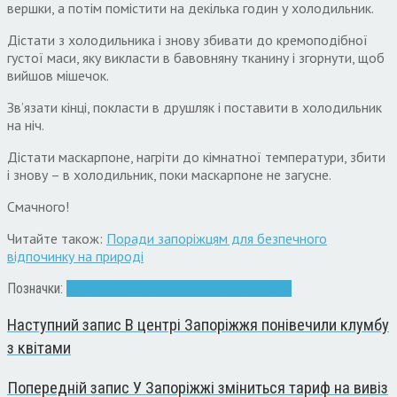
вершки, а потім помістити на декілька годин у холодильник.
Дістати з холодильника і знову збивати до кремоподібної
густої маси, яку викласти в бавовняну тканину і згорнути, щоб
вийшов мішечок.
Зв’язати кінці, покласти в друшляк і поставити в холодильник
на ніч.
Дістати маскарпоне, нагріти до кімнатної температури, збити
і знову – в холодильник, поки маскарпоне не загусне.
Смачного!
Читайте також:
Поради запоріжцям для безпечного
відпочинку на природі
Позначки:
Запоріжжя
поради
продукты
рецепти
сир
Наступний запис
В центрі Запоріжжя понівечили клумбу
з квітами
Попередній запис
У Запоріжжі зміниться тариф на вивіз