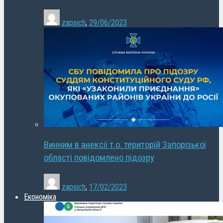
zapsich
,
29/06/2023
Винним в анексії т.о. територій Запорізької
області повідомлено підозру
zapsich
,
17/02/2023
Економіка