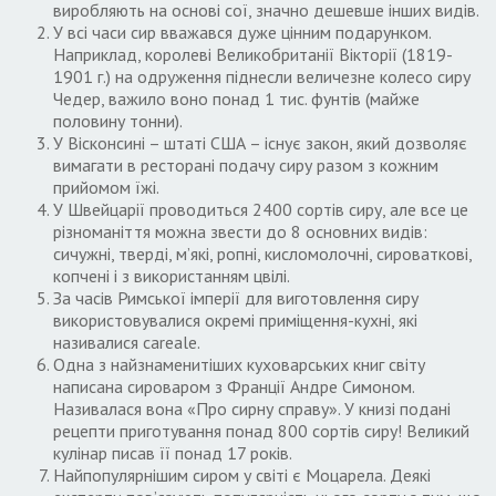
виробляють на основі сої, значно дешевше інших видів.
У всі часи сир вважався дуже цінним подарунком.
Наприклад, королеві Великобританії Вікторії (1819-
1901 г.) на одруження піднесли величезне колесо сиру
Чедер, важило воно понад 1 тис. фунтів (майже
половину тонни).
У Вісконсині – штаті США – існує закон, який дозволяє
вимагати в ресторані подачу сиру разом з кожним
прийомом їжі.
У Швейцарії проводиться 2400 сортів сиру, але все це
різноманіття можна звести до 8 основних видів:
сичужні, тверді, м’які, ропні, кисломолочні, сироваткові,
копчені і з використанням цвілі.
За часів Римської імперії для виготовлення сиру
використовувалися окремі приміщення-кухні, які
називалися careale.
Одна з найзнаменитіших куховарських книг світу
написана сироваром з Франції Андре Симоном.
Називалася вона «Про сирну справу». У книзі подані
рецепти приготування понад 800 сортів сиру! Великий
кулінар писав її понад 17 років.
Найпопулярнішим сиром у світі є Моцарела. Деякі