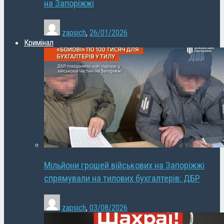
на Запоріжжі
zapsich
,
26/01/2026
Кримінал
Мільйони грошей військових на Запоріжжі
спрямували на тилових бухгалтерів: ДБР
zapsich
,
03/08/2026