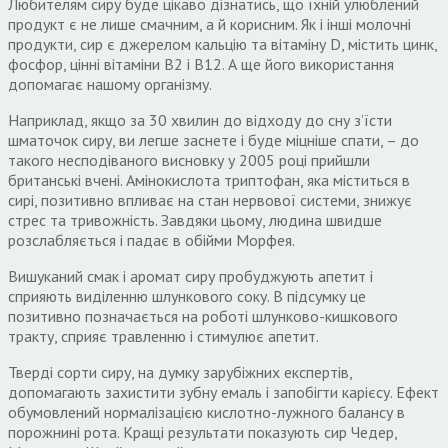
Любителям сиру буде цікаво дізнатись, що їхній улюблений
продукт є не лише смачним, а й корисним. Як і інші молочні
продукти, сир є джерелом кальцію та вітаміну D, містить цинк,
фосфор, цінні вітаміни В2 і В12. А ще його використання
допомагає нашому організму.
Наприклад, якщо за 30 хвилин до відходу до сну з’їсти
шматочок сиру, ви легше заснете і буде міцніше спати, – до
такого несподіваного висновку у 2005 році прийшли
британські вчені. Амінокислота триптофан, яка міститься в
сирі, позитивно впливає на стан нервової системи, знижує
стрес та тривожність. Завдяки цьому, людина швидше
розслабляється і падає в обійми Морфея.
Вишуканий смак і аромат сиру пробуджують апетит і
сприяють виділенню шлункового соку. В підсумку це
позитивно позначається на роботі шлунково-кишкового
тракту, сприяє травленню і стимулює апетит.
Тверді сорти сиру, на думку зарубіжних експертів,
допомагають захистити зубну емаль і запобігти карієсу. Ефект
обумовлений нормалізацією кислотно-лужного балансу в
порожнині рота. Кращі результати показують сир Чедер,