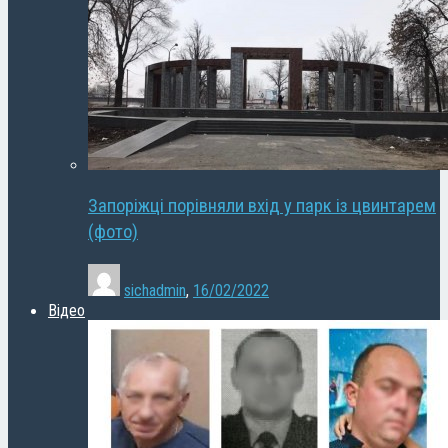
Запоріжці порівняли вхід у парк із цвинтарем
(фото)
sichadmin
,
16/02/2022
Відео