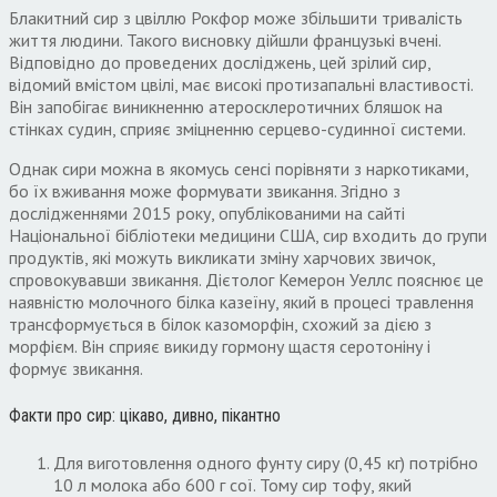
Блакитний сир з цвіллю Рокфор може збільшити тривалість
життя людини. Такого висновку дійшли французькі вчені.
Відповідно до проведених досліджень, цей зрілий сир,
відомий вмістом цвілі, має високі протизапальні властивості.
Він запобігає виникненню атеросклеротичних бляшок на
стінках судин, сприяє зміцненню серцево-судинної системи.
Однак сири можна в якомусь сенсі порівняти з наркотиками,
бо їх вживання може формувати звикання. Згідно з
дослідженнями 2015 року, опублікованими на сайті
Національної бібліотеки медицини США, сир входить до групи
продуктів, які можуть викликати зміну харчових звичок,
спровокувавши звикання. Дієтолог Кемерон Уеллс пояснює це
наявністю молочного білка казеїну, який в процесі травлення
трансформується в білок казоморфін, схожий за дією з
морфієм. Він сприяє викиду гормону щастя серотоніну і
формує звикання.
Факти про сир: цікаво, дивно, пікантно
Для виготовлення одного фунту сиру (0,45 кг) потрібно
10 л молока або 600 г сої. Тому сир тофу, який