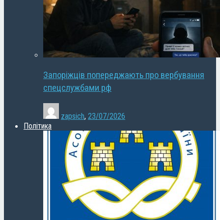
Запоріжців попереджають про вербування
спецслужбами рф
zapsich
,
23/07/2026
Політика