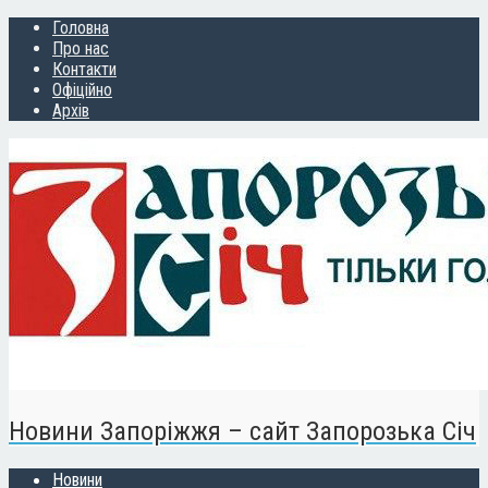
Головна
Про нас
Контакти
Офіційно
Архів
Новини Запоріжжя – сайт Запорозька Січ
Новини