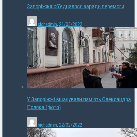
Запоріжжя об’єдналося заради перемоги
sichadmin
,
21/03/2022
У Запоріжжі вшанували пам’ять Олександра
Поляка (фото)
sichadmin
,
22/02/2022