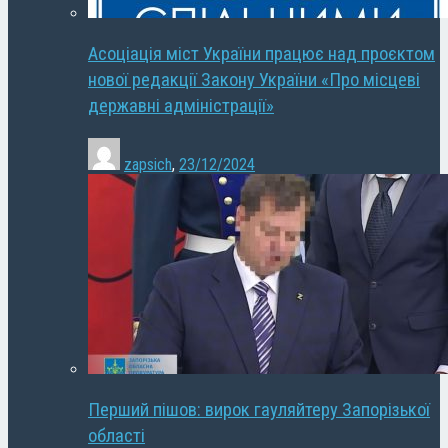
Асоціація міст України працює над проєктом
нової редакції Закону України «Про місцеві
державні адміністрації»
zapsich
,
23/12/2024
Перший пішов: вирок гауляйтеру Запорізької
області