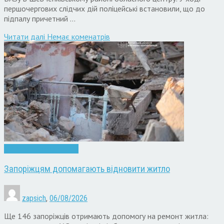
першочергових слідчих дій поліцейські встановили, що до
підпалу причетний …
Читати далi
Немає коменатрів
Війна
Запоріжжя
Новини
Запоріжцям допомагають відновити житло
zapsich
,
06/08/2026
Ще 146 запоріжців отримають допомогу на ремонт житла: