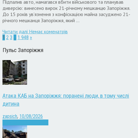
Підпалив авто, намагався вбити військового та планував
диверсію: винесено вирок 21-річному мешканцю Запоріжжя.
До 15 років ув’язнення з конфіскацією майна засуджено 21-
річного мешканця Запоріжжя, який …
Читати далi
Немає коменатрів
1
2
3
…
1 948
»
Пульс Запоріжжя
Атака КАБ на Запоріжжя: поранені люди, в тому числі
дитина
zapsich
,
10/08/2026
Війна
Запоріжжя
Новини