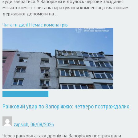
куди звератися. У Запоріжжі відбулось чергове засідання
міської комісії з питань нарахування компенсації власникам
державної допомоги на …
Читати далi
Немає коменатрів
Війна
Запоріжжя
Новини
Ранковий удар по Запоріжжю: четверо постраждалих
zapsich
,
06/08/2026
Через ранкову атаку дронів на Запоріжжя постраждали