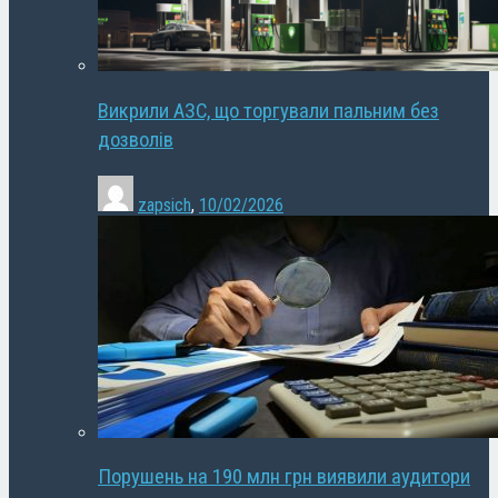
Викрили АЗС, що торгували пальним без
дозволів
zapsich
,
10/02/2026
Порушень на 190 млн грн виявили аудитори