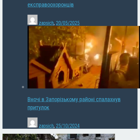
експравоохоронців
zapsich
,
20/05/2025
Вночі в Запорізькому районі спалахнув
притулок
zapsich
,
25/10/2024