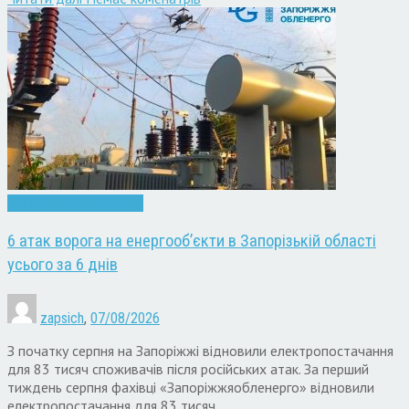
Війна
Запоріжжя
Новини
6 атак ворога на енергооб’єкти в Запорізькій області
усього за 6 днів
zapsich
,
07/08/2026
З початку серпня на Запоріжжі відновили електропостачання
для 83 тисяч споживачів після російських атак. За перший
тиждень серпня фахівці «Запоріжжяобленерго» відновили
електропостачання для 83 тисяч …