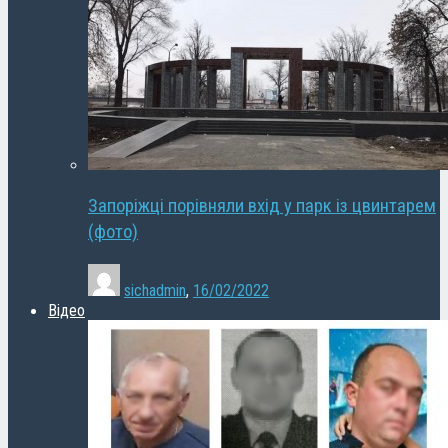
Запоріжці порівняли вхід у парк із цвинтарем
(фото)
sichadmin
,
16/02/2022
Відео