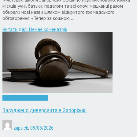
місяців учні, батьки, педагоги та всі охочі мешканці разом
обирали нові назви шляхом відкритого громадського
обговорення. «Тепер за кожною …
Читати далi
Немає коменатрів
Війна
Запоріжжя
Новини
Засуджено диверсанта в Запоріжжі
zapsich
,
05/08/2026