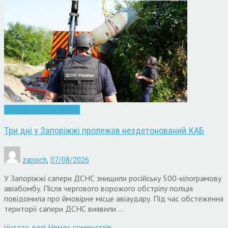
Війна
Запоріжжя
Новини
Три дні у Запоріжжі пролежав нездетонований КАБ
zapsich
,
07/08/2026
У Запоріжжі сапери ДСНС знищили російську 500-кілограмову
авіабомбу. Після чергового ворожого обстрілу поліція
повідомила про ймовірне місце авіаудару. Під час обстеження
території сапери ДСНС виявили …
Читати далi
Немає коменатрів