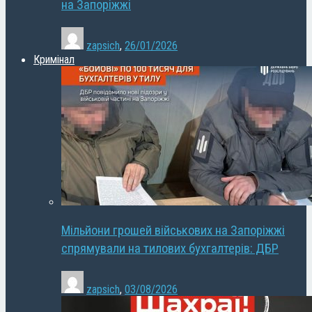
на Запоріжжі
zapsich
,
26/01/2026
Кримінал
Мільйони грошей військових на Запоріжжі
спрямували на тилових бухгалтерів: ДБР
zapsich
,
03/08/2026