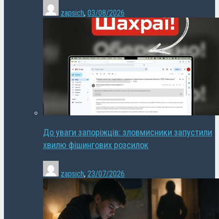
zapsich
,
03/08/2026
До уваги запоріжців: зловмисники запустили
хвилю фішингових розсилок
zapsich
,
23/07/2026