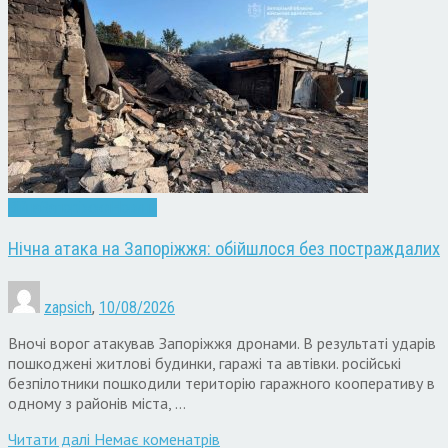
Війна
Запоріжжя
Новини
Нічна атака на Запоріжжя: обійшлося без постраждалих
zapsich
,
10/08/2026
Вночі ворог атакував Запоріжжя дронами. В результаті ударів
пошкоджені житлові будинки, гаражі та автівки. російські
безпілотники пошкодили територію гаражного кооперативу в
одному з районів міста, …
Читати далi
Немає коменатрів