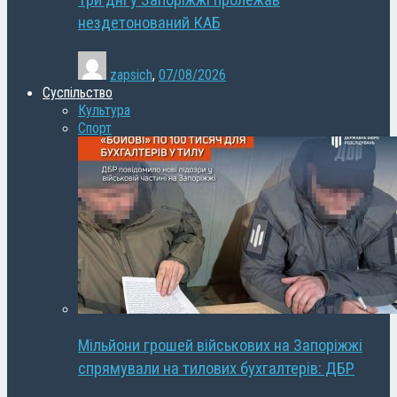
Три дні у Запоріжжі пролежав
нездетонований КАБ
zapsich
,
07/08/2026
Суспільство
Культура
Спорт
Мільйони грошей військових на Запоріжжі
спрямували на тилових бухгалтерів: ДБР