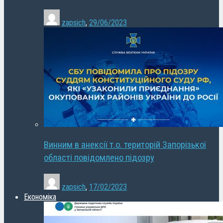
zapsich
,
29/06/2023
Винним в анексії т.о. територій Запорізької
області повідомлено підозру
zapsich
,
17/02/2023
Економіка