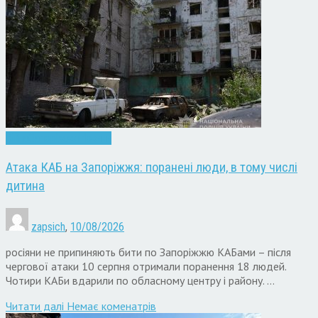
Війна
Запоріжжя
Новини
Атака КАБ на Запоріжжя: поранені люди, в тому числі
дитина
zapsich
,
10/08/2026
росіяни не припиняють бити по Запоріжжю КАБами – після
чергової атаки 10 серпня отримали поранення 18 людей.
Чотири КАБи вдарили по обласному центру і району. …
Читати далi
Немає коменатрів