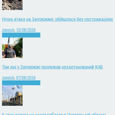
Нічна атака на Запоріжжя: обійшлося без постраждалих
zapsich
,
10/08/2026
Війна
Запоріжжя
Новини
Три дні у Запоріжжі пролежав нездетонований КАБ
zapsich
,
07/08/2026
Війна
Запоріжжя
Новини
6 атак ворога на енергооб’єкти в Запорізькій області