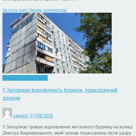
Читати далi
Немає коменатрів
Війна
Запоріжжя
Новини
У Запоріжжі відновлюють будинок, пошкоджений
дроном
zapsich
,
07/08/2026
У Запоріжжі триває відновлення житлового будинку на вулиці
Дмитра Вишневецького, який зазнав пошкоджень після удару