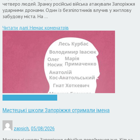
четверо людей. Зранку російські війська атакували Запоріжжя
ударними дронами. Один із безпілотників влучив у житлову
забудову міста. На …
Читати далi
Немає коменатрів
Запоріжжя
Культура
Новини
Мистецькі школи Запоріжжя отримали імена
zapsich
,
05/08/2026
Мистецькі школи Запоріжжя офіційно перейменовано. Кілька