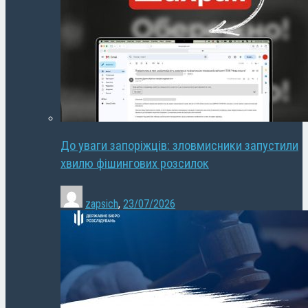
До уваги запоріжців: зловмисники запустили
хвилю фішингових розсилок
zapsich
,
23/07/2026