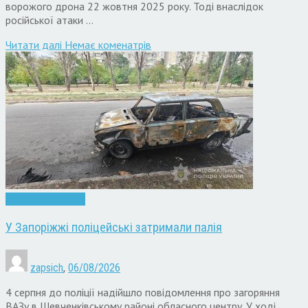
ворожого дрона 22 жовтня 2025 року. Тоді внаслідок
російської атаки …
Читати далi
Немає коменатрів
Запоріжжя
Новини
У Запоріжжі поліцейські затримали палія
zapsich
,
06/08/2026
4 серпня до поліції надійшло повідомлення про загоряння
ВАЗу в Шевченківському районі обласного центру. У ході