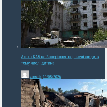
Атака КАБ на Запоріжжя: поранені люди, в
тому числі дитина
zapsich
,
10/08/2026