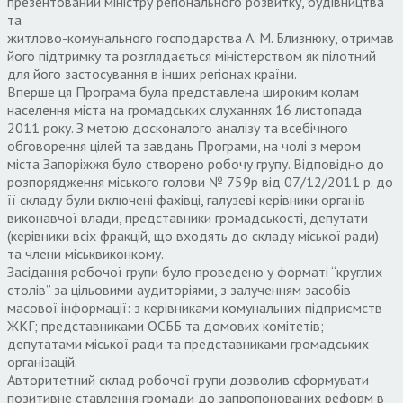
презентований міністру регіонального розвитку, будівництва
та
житлово-комунального господарства А. М. Близнюку, отримав
його підтримку та розглядається міністерством як пілотний
для його застосування в інших регіонах країни.
Вперше ця Програма була представлена широким колам
населення міста на громадських слуханнях 16 листопада
2011 року. З метою досконалого аналізу та всебічного
обговорення цілей та завдань Програми, на чолі з мером
міста Запоріжжя було створено робочу групу. Відповідно до
розпорядження міського голови № 759р від 07/12/2011 р. до
її складу були включені фахівці, галузеві керівники органів
виконавчої влади, представники громадськості, депутати
(керівники всіх фракцій, що входять до складу міської ради)
та члени міськвиконкому.
Засідання робочої групи було проведено у форматі “круглих
столів” за цільовими аудиторіями, з залученням засобів
масової інформації: з керівниками комунальних підприємств
ЖКГ; представниками ОСББ та домових комітетів;
депутатами міської ради та представниками громадських
організацій.
Авторитетний склад робочої групи дозволив сформувати
позитивне ставлення громади до запропонованих реформ в