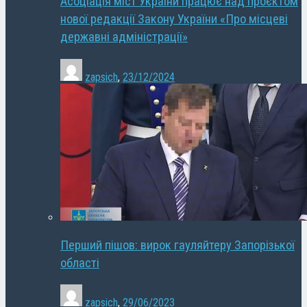
Асоціація міст України працює над проєктом
нової редакції Закону України «Про місцеві
державні адміністрації»
zapsich
,
23/12/2024
Перший пішов: вирок гауляйтеру Запорізької
області
zapsich
,
29/06/2023