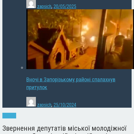
zapsich
,
20/05/2025
Вночі в Запорізькому районі спалахнув
притулок
zapsich
,
25/10/2024
Новини
Звернення депутатів міської молодіжної