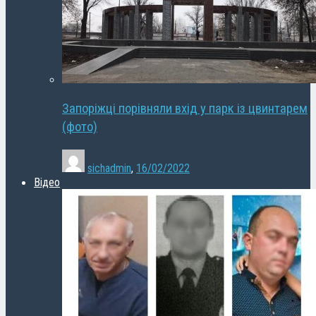
Запоріжці порівняли вхід у парк із цвинтарем
(фото)
sichadmin
,
16/02/2022
Відео