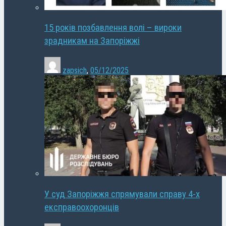
15 років позбавлення волі – вироки
зрадникам на Запоріжжі
zapsich
,
05/12/2025
У суд Запоріжжя спрямували справу 4-х
експравоохоронців