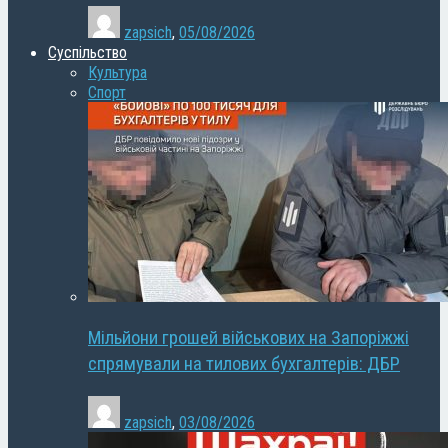
zapsich
,
05/08/2026
Суспільство
Культура
Спорт
Мільйони грошей військових на Запоріжжі
спрямували на тилових бухгалтерів: ДБР
zapsich
,
03/08/2026