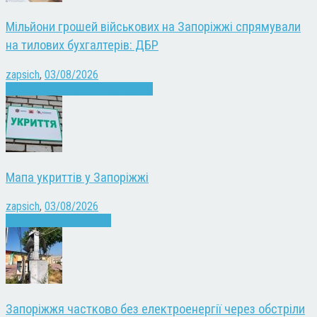
Мільйони грошей військових на Запоріжжі спрямували
на тилових бухгалтерів: ДБР
zapsich
,
03/08/2026
Війна
Запоріжжя
Кримінал
Новини
Мапа укриттів у Запоріжжі
zapsich
,
03/08/2026
Війна
Запоріжжя
Новини
Запоріжжя частково без електроенергії через обстріли