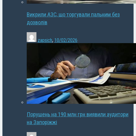
Викрили АЗС, що торгували пальним без
дозволів
zapsich
,
10/02/2026
Порушень на 190 млн грн виявили аудитори
на Запоріжжі