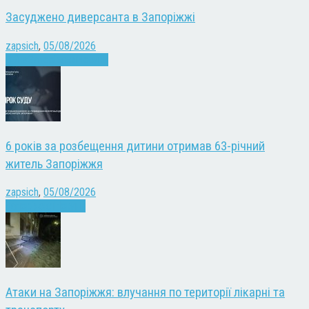
Засуджено диверсанта в Запоріжжі
zapsich
,
05/08/2026
Війна
Запоріжжя
Новини
6 років за розбещення дитини отримав 63-річний
житель Запоріжжя
zapsich
,
05/08/2026
Запоріжжя
Новини
Атаки на Запоріжжя: влучання по території лікарні та