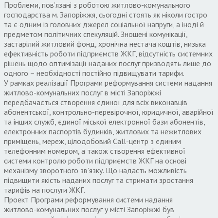
Проблеми, пов’язані з роботою житлово-комунального
господарства м. Запоріжжя, сьогодні стоять як ніколи гостро
та є одним із головних джерел соціальної напруги, а іноді й
предметом політичних спекуляцій. Зношені комунікації,
застарілий житловий фонд, хронічна нестача коштів, низька
ефективність роботи підприємств ЖКГ, відсутність системних
рішень щодо оптимізації наданих послуг призводять лише до
одного – необхідності постійно підвищувати тарифи.
У рамках реалізації Програми реформування системи надання
житлово-комунальних послуг в місті Запоріжжі
передбачається створення єдиної для всіх виконавців
абонентської, контрольно-перевірочної, юридичної, аварійної
та інших служб, єдиної міської електронної бази абонентів,
електронних паспортів будинків, житлових та нежитлових
приміщень, мереж, цілодобовий Call-центр з єдиним
телефонним номером, а також створення ефективної
системи контролю роботи підприємств ЖКГ на основі
механізму зворотного зв’язку. Що надасть можливість
підвищити якість наданих послуг та стримати зростання
тарифів на послуги ЖКГ.
Проект Програми реформування системи надання
житлово-комунальних послуг у місті Запоріжжі був