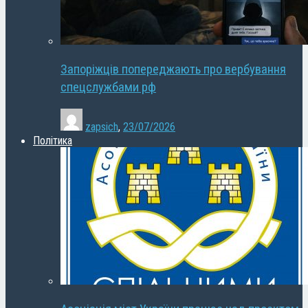
Запоріжців попереджають про вербування
спецслужбами рф
zapsich
,
23/07/2026
Політика