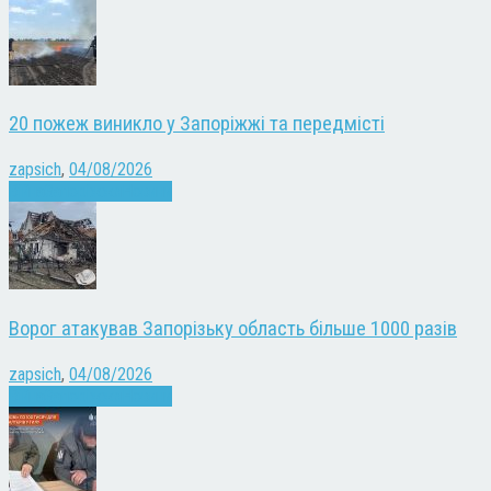
20 пожеж виникло у Запоріжжі та передмісті
zapsich
,
04/08/2026
Війна
Запоріжжя
Новини
Ворог атакував Запорізьку область більше 1000 разів
zapsich
,
04/08/2026
Війна
Запоріжжя
Новини