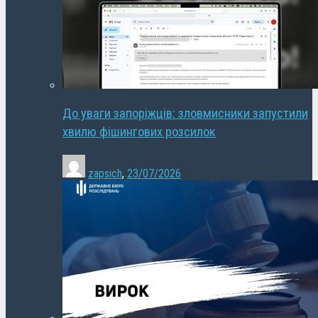
До уваги запоріжців: зловмисники запустили
хвилю фішингових розсилок
zapsich
,
23/07/2026