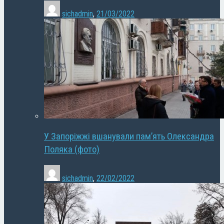
sichadmin
,
21/03/2022
У Запоріжжі вшанували пам’ять Олександра
Поляка (фото)
sichadmin
,
22/02/2022