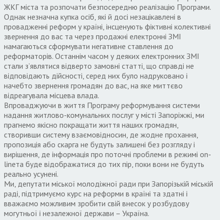
ЖКГ міста та розпочати безпосередню реалізацію Програми.
Однак незначна купка осіб, які й досі незацікавлені в
провадженні реформ у країні, інсценують фіктивні колективні
звернення до вас та через продажні електронні ЗМІ
намагаються сформувати негативне ставлення до
реформаторів. Останнім часом у деяких електронних ЗМІ
стали з’являтися відверто замовні статті, що справді не
відповідають дійсності, серед них було надруковано і
начебто звернення громадян до вас, на яке миттєво
відреагувала місцева влада.
Впроваджуючи в життя Програму реформування системи
надання житлово-комунальних послуг у місті Запоріжжі, ми
прагнемо якісно покращати життя наших громадян,
створивши систему взаємовідносин, де жодне прохання,
пропозиція або скарга не будуть залишені без розгляду і
вирішення, де інформація про поточні проблеми в режимі on-
lineта буде відображатися до тих пір, поки вони не будуть
реально усунені.
Ми, депутати міської молодіжної ради при Запорізькій міській
раді, підтримуємо курс на реформи в країні та здатні і
вважаємо можливим зробити свій внесок у розбудову
могутньої і незалежної держави – Україна.