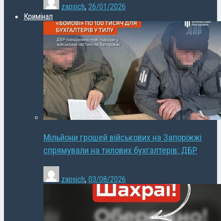
zapsich
,
26/01/2026
Кримінал
Мільйони грошей військових на Запоріжжі
спрямували на тилових бухгалтерів: ДБР
zapsich
,
03/08/2026