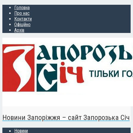
Головна
Про нас
Контакти
Офіційно
Архів
Новини Запоріжжя – сайт Запорозька Січ
Новини