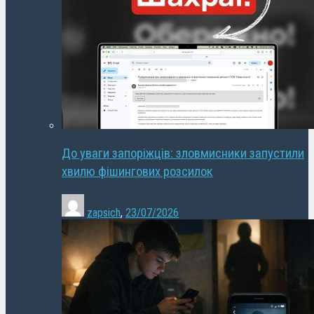
До уваги запоріжців: зловмисники запустили
хвилю фішингових розсилок
zapsich
,
23/07/2026