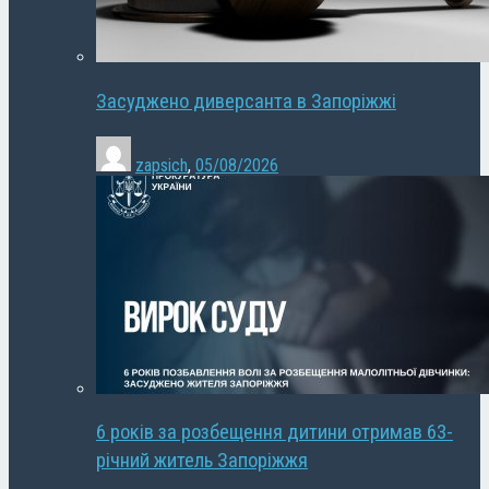
Засуджено диверсанта в Запоріжжі
zapsich
,
05/08/2026
6 років за розбещення дитини отримав 63-
річний житель Запоріжжя