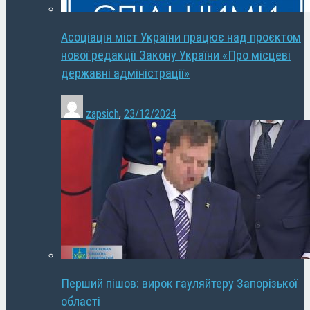
Асоціація міст України працює над проєктом
нової редакції Закону України «Про місцеві
державні адміністрації»
zapsich
,
23/12/2024
Перший пішов: вирок гауляйтеру Запорізької
області