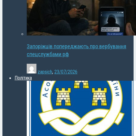
Запоріжців попереджають про вербування
спецслужбами рф
zapsich
,
23/07/2026
Політика