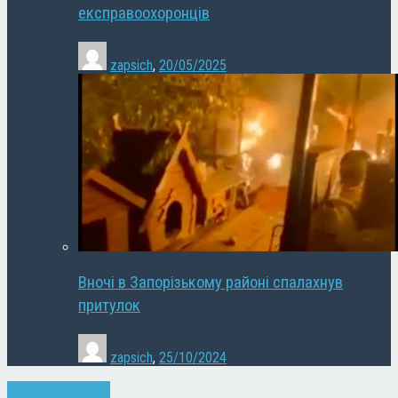
експравоохоронців
zapsich
,
20/05/2025
Вночі в Запорізькому районі спалахнув
притулок
zapsich
,
25/10/2024
Запоріжжя
Новини