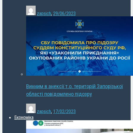
zapsich
,
29/06/2023
Винним в анексії т.о. територій Запорізької
області повідомлено підозру
zapsich
,
17/02/2023
Економіка