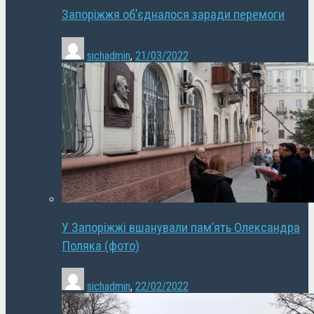
Запоріжжя об’єдналося заради перемоги
sichadmin
,
21/03/2022
У Запоріжжі вшанували пам’ять Олександра
Поляка (фото)
sichadmin
,
22/02/2022