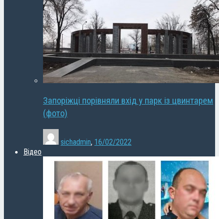
Запоріжці порівняли вхід у парк із цвинтарем
(фото)
sichadmin
,
16/02/2022
Відео