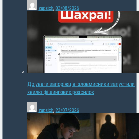
zapsich
,
03/08/2026
До уваги запоріжців: зловмисники запустили
хвилю фішингових розсилок
zapsich
,
23/07/2026