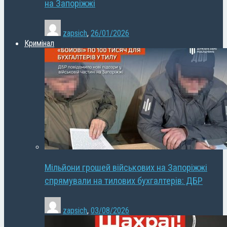
на Запоріжжі
zapsich
,
26/01/2026
Кримінал
Мільйони грошей військових на Запоріжжі
спрямували на тилових бухгалтерів: ДБР
zapsich
,
03/08/2026