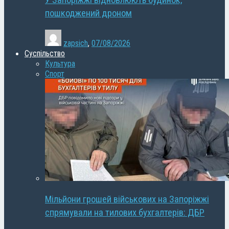
У Запоріжжі відновлюють будинок,
пошкоджений дроном
zapsich
,
07/08/2026
Суспільство
Культура
Спорт
Мільйони грошей військових на Запоріжжі
спрямували на тилових бухгалтерів: ДБР