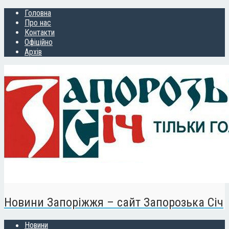
Головна
Про нас
Контакти
Офіційно
Архів
Новини Запоріжжя – сайт Запорозька Січ
Новини