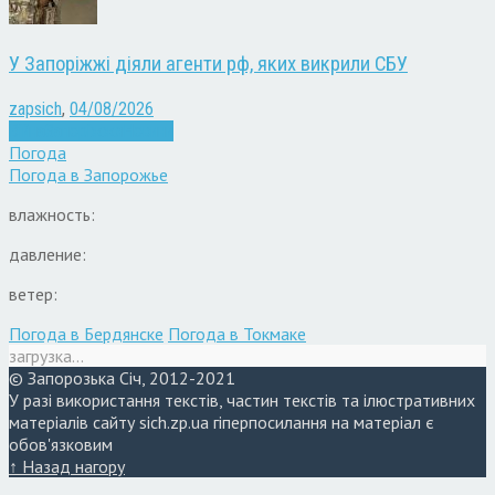
У Запоріжжі діяли агенти рф, яких викрили СБУ
zapsich
,
04/08/2026
Війна
Запоріжжя
Новини
Погода
Погода в
Запорожье
влажность:
давление:
ветер:
Погода в Бердянске
Погода в Токмаке
загрузка...
© Запорозька Січ, 2012-2021
У разі використання текстів, частин текстів та ілюстративних
матеріалів сайту sich.zp.ua гіперпосилання на матеріал є
обов'язковим
↑ Назад нагору