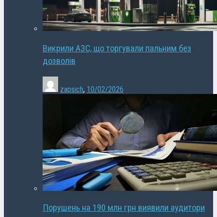
Викрили АЗС, що торгували пальним без
дозволів
zapsich
,
10/02/2026
Порушень на 190 млн грн виявили аудитори