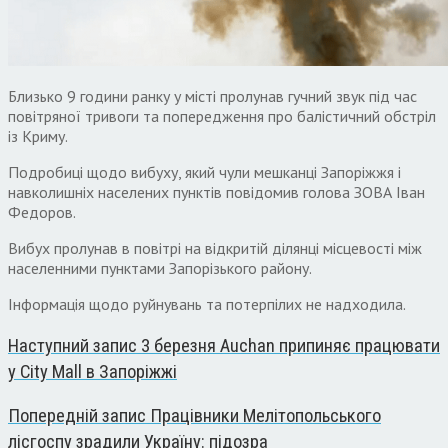
Близько 9 години ранку у місті пролунав гучний звук під час
повітряної тривоги та попередження про балістичний обстріл
із Криму.
Подробиці щодо вибуху, який чули мешканці Запоріжжя і
навколишніх населених пунктів повідомив голова ЗОВА Іван
Федоров.
Вибух пролунав в повітрі на відкритій ділянці місцевості між
населенними пунктами Запорізького району.
Інформація щодо руйнувань та потерпілих не надходила.
Наступний запис
3 березня Auchan припиняє працювати
у City Mall в Запоріжжі
Попередній запис
Працівники Мелітопольського
лісгоспу зрадили Україну: підозра