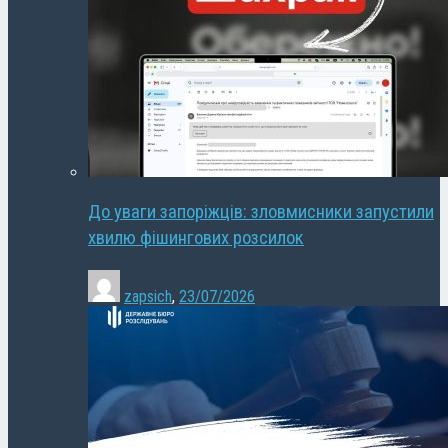
До уваги запоріжців: зловмисники запустили
хвилю фішингових розсилок
zapsich
,
23/07/2026