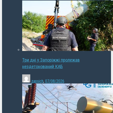
Три дні у Запоріжжі пролежав
нездетонований КАБ
zapsich
,
07/08/2026