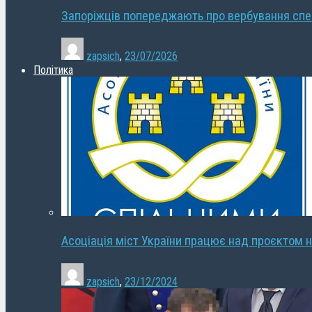
Запоріжців попереджають про вербування сп
zapsich
,
23/07/2026
Політика
Асоціація міст України працює над проєктом н
zapsich
,
23/12/2024