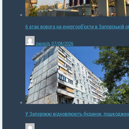
6 атак ворога на енергооб’єкти в Запорізькій о
zapsich
,
07/08/2026
У Запоріжжі відновлюють будинок, пошкодже