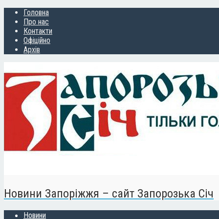
Головна
Про нас
Контакти
Офіційно
Архів
Новини Запоріжжя – сайт Запорозька Січ
Новини