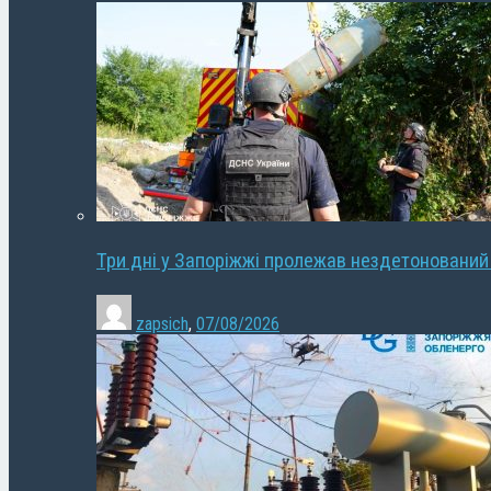
Три дні у Запоріжжі пролежав нездетонований
zapsich
,
07/08/2026