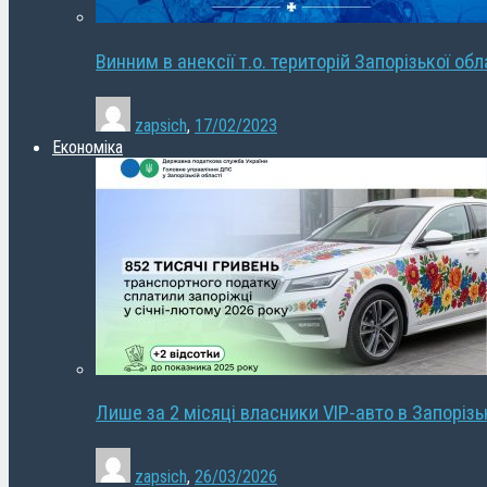
Винним в анексії т.о. територій Запорізької об
zapsich
,
17/02/2023
Економіка
Лише за 2 місяці власники VIP-авто в Запорізь
zapsich
,
26/03/2026