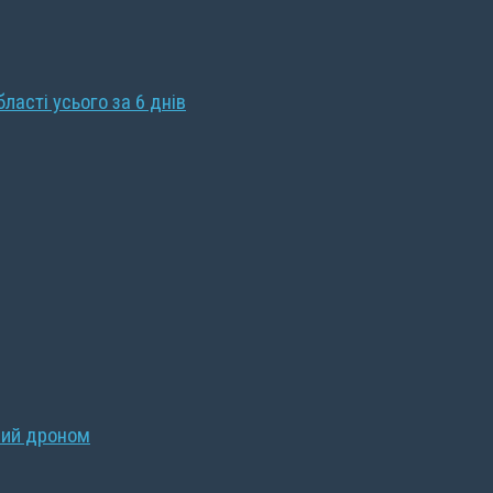
бласті усього за 6 днів
ний дроном