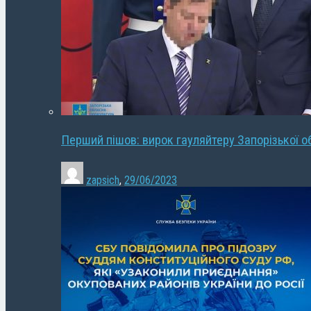
Перший пішов: вирок гауляйтеру Запорізької о
zapsich
,
29/06/2023