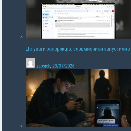
До уваги запоріжців: зловмисники запустили 
zapsich
,
23/07/2026