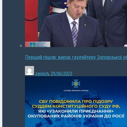
Перший пішов: вирок гауляйтеру Запорізької о
zapsich
,
29/06/2023