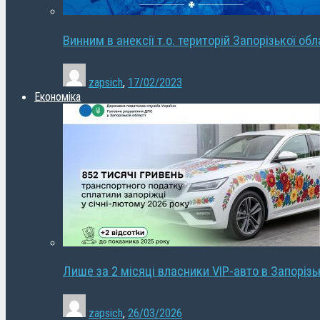
Винним в анексії т.о. територій Запорізької об
zapsich
,
17/02/2023
Економіка
Лише за 2 місяці власники VIP-авто в Запорізь
zapsich
,
26/03/2026