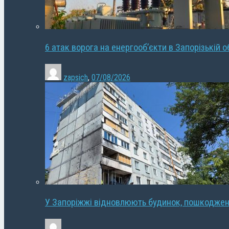
6 атак ворога на енергооб’єкти в Запорізькій о
zapsich
,
07/08/2026
У Запоріжжі відновлюють будинок, пошкодже