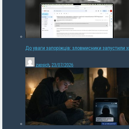
До уваги запоріжців: зловмисники запустили 
zapsich
,
23/07/2026