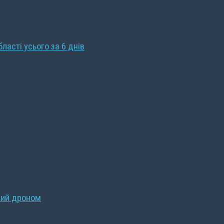
бласті усього за 6 днів
ний дроном