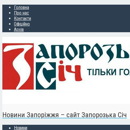
Головна
Про нас
Контакти
Офіційно
Архів
Новини Запоріжжя – сайт Запорозька Січ
Новини