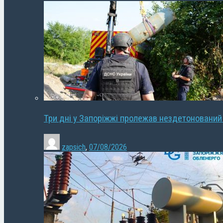
Три дні у Запоріжжі пролежав нездетонований
zapsich
,
07/08/2026