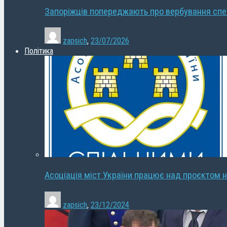
Запоріжців попереджають про вербування сп
zapsich
,
23/07/2026
Політика
Асоціація міст України працює над проєктом н
zapsich
,
23/12/2024