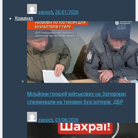
zapsich
,
26/01/2026
Кримінал
Мільйони грошей військових на Запоріжжі
спрямували на тилових бухгалтерів: ДБР
zapsich
,
03/08/2026