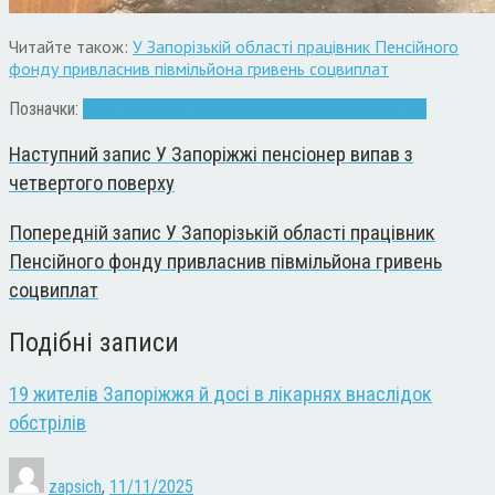
Читайте також:
У Запорізькій області працівник Пенсійного
фонду привласнив півмільйона гривень соцвиплат
Позначки:
алкоголь
Запоріжжя
податкова
спирт
фальсифікат
Наступний запис
У Запоріжжі пенсіонер випав з
четвертого поверху
Попередній запис
У Запорізькій області працівник
Пенсійного фонду привласнив півмільйона гривень
соцвиплат
Подібні записи
19 жителів Запоріжжя й досі в лікарнях внаслідок
обстрілів
zapsich
,
11/11/2025