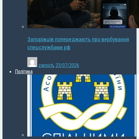
Запоріжців попереджають про вербування
спецслужбами рф
zapsich
,
23/07/2026
Політика