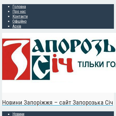
Головна
Про нас
Контакти
Офіційно
Архів
Новини Запоріжжя – сайт Запорозька Січ
Новини