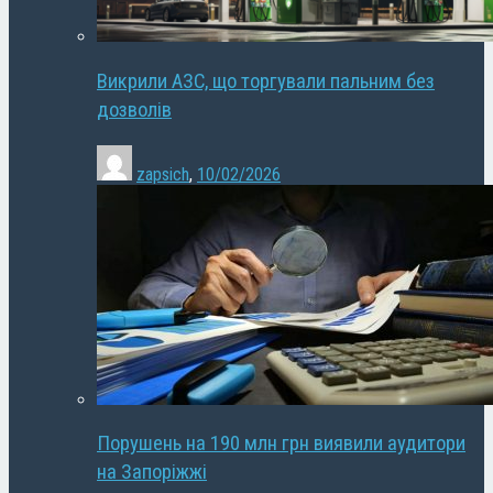
Викрили АЗС, що торгували пальним без
дозволів
zapsich
,
10/02/2026
Порушень на 190 млн грн виявили аудитори
на Запоріжжі