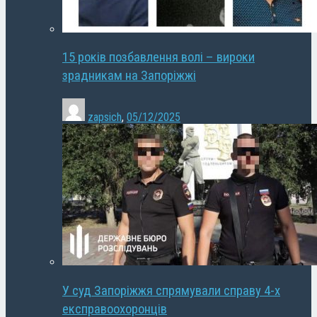
15 років позбавлення волі – вироки
зрадникам на Запоріжжі
zapsich
,
05/12/2025
У суд Запоріжжя спрямували справу 4-х
експравоохоронців