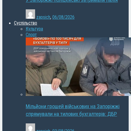
У Запоріжжі поліцейські затримали палія
zapsich
,
06/08/2026
Суспільство
Культура
Спорт
Мільйони грошей військових на Запоріжжі
спрямували на тилових бухгалтерів: ДБР