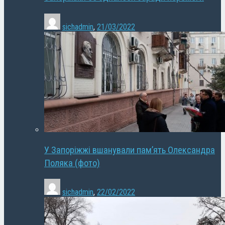
sichadmin
,
21/03/2022
У Запоріжжі вшанували пам’ять Олександра
Поляка (фото)
sichadmin
,
22/02/2022