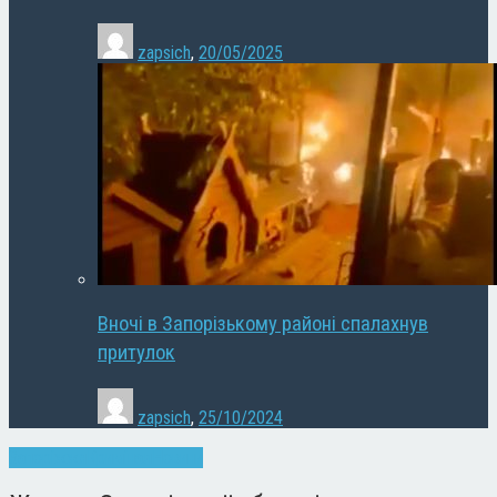
zapsich
,
20/05/2025
Вночі в Запорізькому районі спалахнув
притулок
zapsich
,
25/10/2024
Запоріжжя
Кримінал
Новини