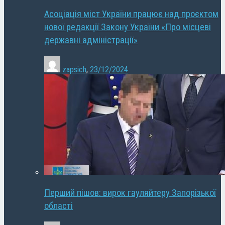
Асоціація міст України працює над проєктом
нової редакції Закону України «Про місцеві
державні адміністрації»
zapsich
,
23/12/2024
Перший пішов: вирок гауляйтеру Запорізької
області