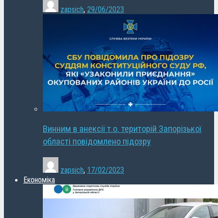
zapsich
,
29/06/2023
Винним в анексії т.о. територій Запорізької
області повідомлено підозру
zapsich
,
17/02/2023
Економіка