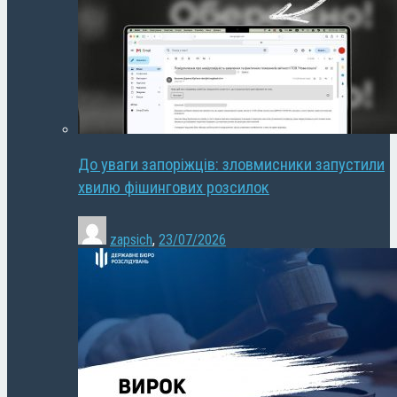
До уваги запоріжців: зловмисники запустили
хвилю фішингових розсилок
zapsich
,
23/07/2026