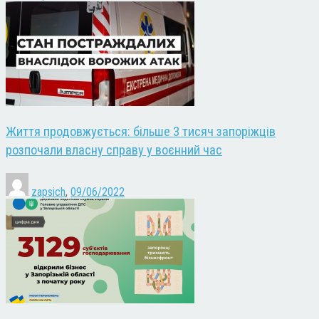
Життя продовжується: більше 3 тисяч запоріжців
розпочали власну справу у воєнний час
zapsich
,
09/06/2022