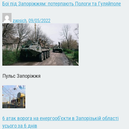
Бої під Запоріжжям: потерпають Пологи та Гуляйполе
zapsich
,
09/05/2022
Пульс Запоріжжя
6 атак ворога на енергооб’єкти в Запорізькій області
усього за 6 днів