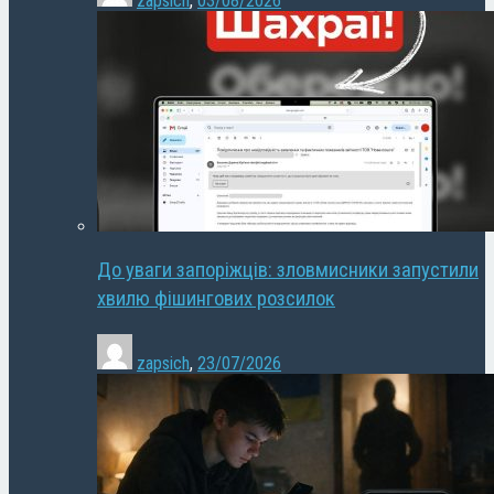
zapsich
,
03/08/2026
До уваги запоріжців: зловмисники запустили
хвилю фішингових розсилок
zapsich
,
23/07/2026