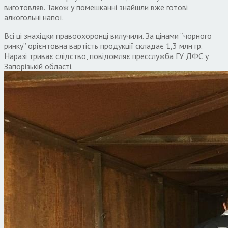
виготовляв. Також у помешканні знайшли вже готові
алкогольні напої.
Всі ці знахідки правоохоронці вилучили. За цінами “чорного
ринку” орієнтовна вартість продукції складає 1,3 млн гр.
Наразі триває слідство, повідомляє пресслужба ГУ ДФС у
Запорізькій області.