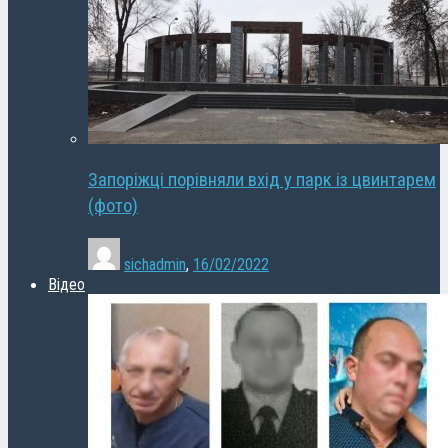
Запоріжці порівняли вхід у парк із цвинтарем
(фото)
sichadmin
,
16/02/2022
Відео