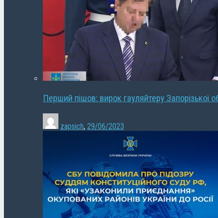
Перший пішов: вирок гауляйтеру Запорізької о
zapsich
,
29/06/2023