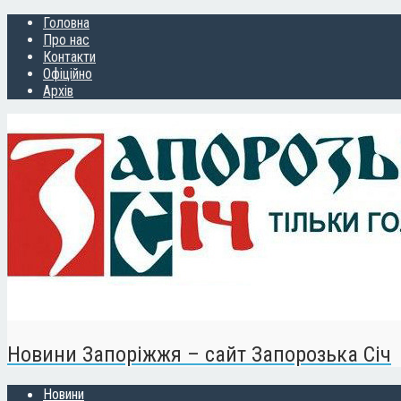
Головна
Про нас
Контакти
Офіційно
Архів
Новини Запоріжжя – сайт Запорозька Січ
Новини