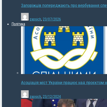
Запоріжців попереджають про вербування сп
zapsich
,
23/07/2026
Політика
Асоціація міст України працює над проєктом н
zapsich
,
23/12/2024