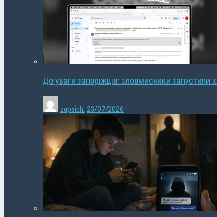
До уваги запоріжців: зловмисники запустили 
zapsich
,
23/07/2026