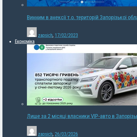
Винним в анексії т.о. територій Запорізької об
zapsich
,
17/02/2023
Економіка
Лише за 2 місяці власники VIP-авто в Запорізь
zapsich
,
26/03/2026