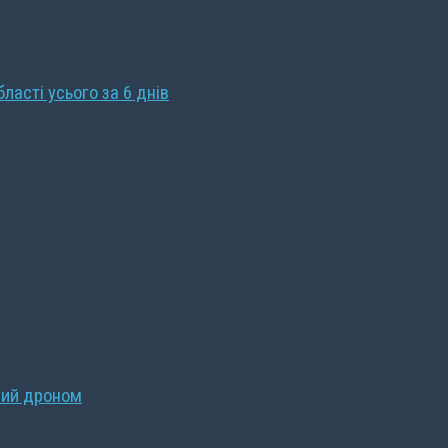
бласті усього за 6 днів
ний дроном