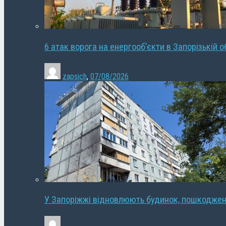
6 атак ворога на енергооб’єкти в Запорізькій о
zapsich
,
07/08/2026
У Запоріжжі відновлюють будинок, пошкодже