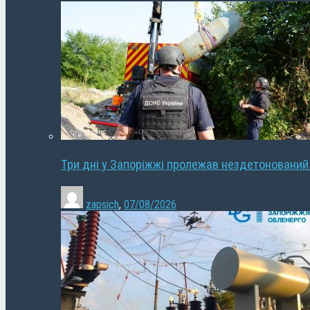
Три дні у Запоріжжі пролежав нездетонований
zapsich
,
07/08/2026