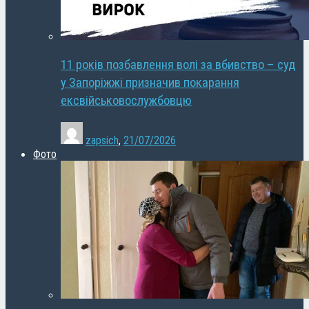
11 років позбавлення волі за вбивство – суд
у Запоріжжі призначив покарання
ексвійськовослужбовцю
zapsich
,
21/07/2026
Фото