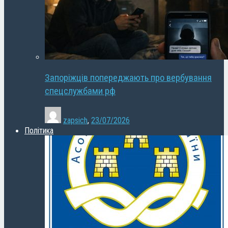
Запоріжців попереджають про вербування
спецслужбами рф
zapsich
,
23/07/2026
Політика