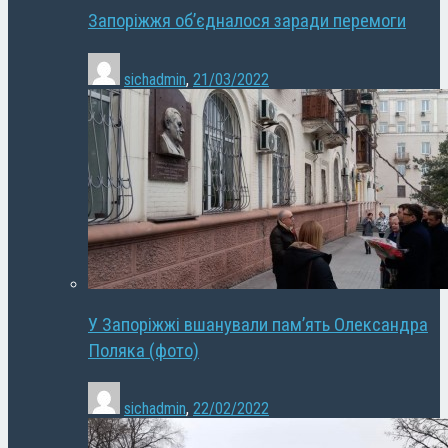
Запоріжжя об’єдналося заради перемоги
sichadmin
,
21/03/2022
У Запоріжжі вшанували пам’ять Олександра
Поляка (фото)
sichadmin
,
22/02/2022