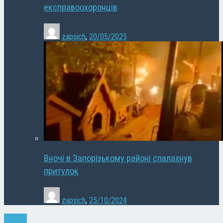
експравоохоронців
zapsich
,
20/05/2025
Вночі в Запорізькому районі спалахнув
притулок
zapsich
,
25/10/2024
Новини