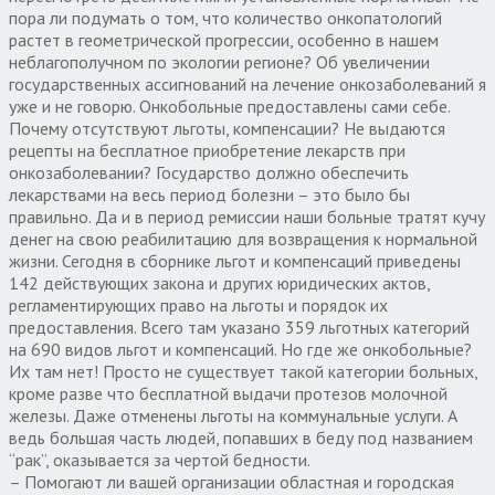
пора ли подумать о том, что количество онкопатологий
растет в геометрической прогрессии, особенно в нашем
неблагополучном по экологии регионе? Об увеличении
государственных ассигнований на лечение онкозаболеваний я
уже и не говорю. Онкобольные предоставлены сами себе.
Почему отсутствуют льготы, компенсации? Не выдаются
рецепты на бесплатное приобретение лекарств при
онкозаболевании? Государство должно обеспечить
лекарствами на весь период болезни – это было бы
правильно. Да и в период ремиссии наши больные тратят кучу
денег на свою реабилитацию для возвращения к нормальной
жизни. Сегодня в сборнике льгот и компенсаций приведены
142 действующих закона и других юридических актов,
регламентирующих право на льготы и порядок их
предоставления. Всего там указано 359 льготных категорий
на 690 видов льгот и компенсаций. Но где же онкобольные?
Их там нет! Просто не существует такой категории больных,
кроме разве что бесплатной выдачи протезов молочной
железы. Даже отменены льготы на коммунальные услуги. А
ведь большая часть людей, попавших в беду под названием
“рак”, оказывается за чертой бедности.
– Помогают ли вашей организации областная и городская