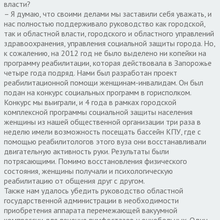
власти?
– Я думаю, что своими делами мы заставили себя уважать, и
нас полностью поддерживало руководство как городской,
так и областной власти, городского и областного управлений
здравоохранения, управления социальной защиты города. Но,
к сожалению, на 2012 год не было выделено ни копейки на
программу реабилитации, которая действовала в Запорожье
четыре года подряд. Нами был разработан проект
реабилитационной помощи женщинам-инвалидам. Он был
подан на конкурс социальных программ в горисполком.
Конкурс мы выиграли, и 4 года в рамках городской
комплексной программы социальной защиты населения
женщины из нашей общественной организации три раза в
неделю имели возможность посещать бассейн КПУ, где с
помощью реабилитологов этого вуза они восстанавливали
двигательную активность руки. Результаты были
потрясающими. Помимо восстановления физического
состояния, женщины получали и психологическую
реабилитацию от общения друг с другом.
Также нам удалось убедить руководство областной
государственной администрации в необходимости
приобретения аппарата перемежающей вакуумной
компрессии для лечения лимфостазов у онкобольных. Один