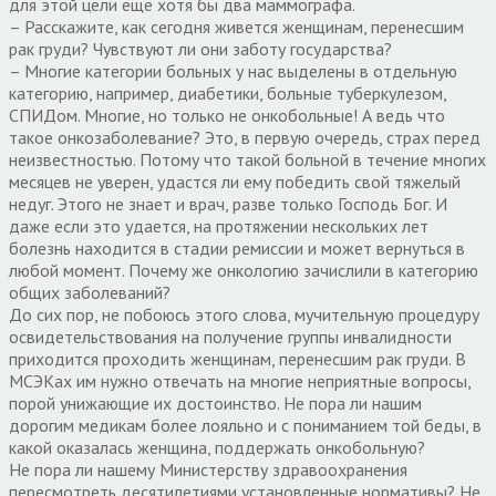
для этой цели еще хотя бы два маммографа.
– Расскажите, как сегодня живется женщинам, перенесшим
рак груди? Чувствуют ли они заботу государства?
– Многие категории больных у нас выделены в отдельную
категорию, например, диабетики, больные туберкулезом,
СПИДом. Многие, но только не онкобольные! А ведь что
такое онкозаболевание? Это, в первую очередь, страх перед
неизвестностью. Потому что такой больной в течение многих
месяцев не уверен, удастся ли ему победить свой тяжелый
недуг. Этого не знает и врач, разве только Господь Бог. И
даже если это удается, на протяжении нескольких лет
болезнь находится в стадии ремиссии и может вернуться в
любой момент. Почему же онкологию зачислили в категорию
общих заболеваний?
До сих пор, не побоюсь этого слова, мучительную процедуру
освидетельствования на получение группы инвалидности
приходится проходить женщинам, перенесшим рак груди. В
МСЭКах им нужно отвечать на многие неприятные вопросы,
порой унижающие их достоинство. Не пора ли нашим
дорогим медикам более лояльно и с пониманием той беды, в
какой оказалась женщина, поддержать онкобольную?
Не пора ли нашему Министерству здравоохранения
пересмотреть десятилетиями установленные нормативы? Не