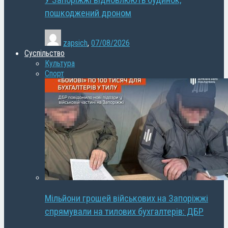
У Запоріжжі відновлюють будинок,
пошкоджений дроном
zapsich
,
07/08/2026
Суспільство
Культура
Спорт
Мільйони грошей військових на Запоріжжі
спрямували на тилових бухгалтерів: ДБР