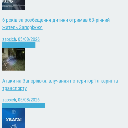
6 років за розбещення дитини отримав 63-річний
житель Запоріжжя
zapsich
,
05/08/2026
Запоріжжя
Новини
Атаки на Запоріжжя: влучання по території лікарні та
транспорту
zapsich
,
05/08/2026
Війна
Запоріжжя
Новини