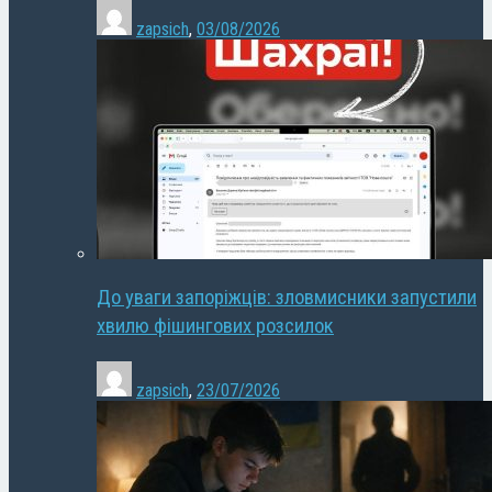
zapsich
,
03/08/2026
До уваги запоріжців: зловмисники запустили
хвилю фішингових розсилок
zapsich
,
23/07/2026