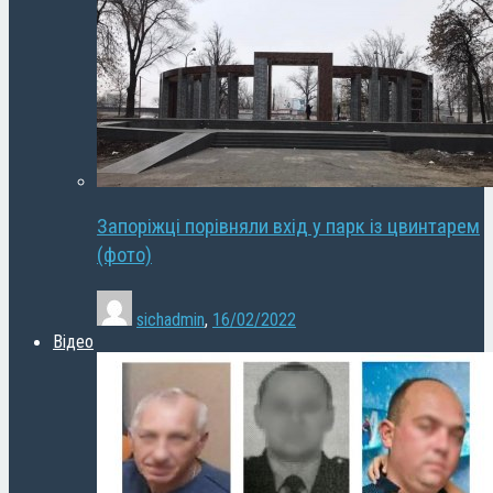
Запоріжці порівняли вхід у парк із цвинтарем
(фото)
sichadmin
,
16/02/2022
Відео