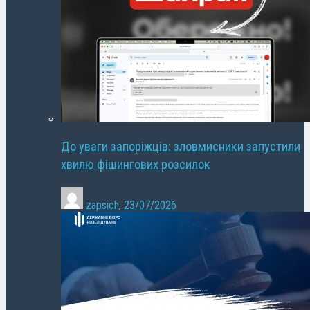
До уваги запоріжців: зловмисники запустили
хвилю фішингових розсилок
zapsich
,
23/07/2026