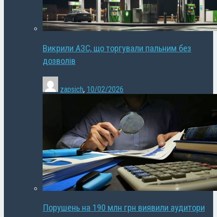
Викрили АЗС, що торгували пальним без
дозволів
zapsich
,
10/02/2026
Порушень на 190 млн грн виявили аудитори