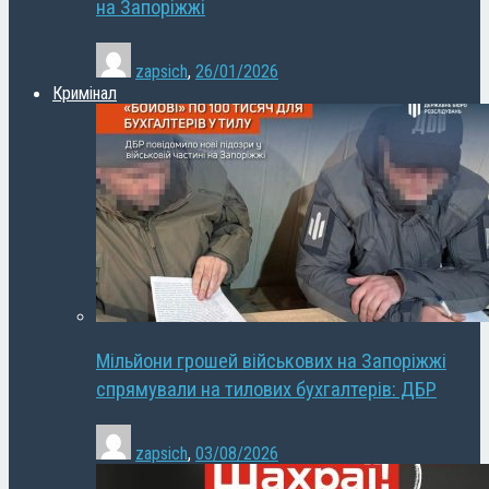
на Запоріжжі
zapsich
,
26/01/2026
Кримінал
Мільйони грошей військових на Запоріжжі
спрямували на тилових бухгалтерів: ДБР
zapsich
,
03/08/2026