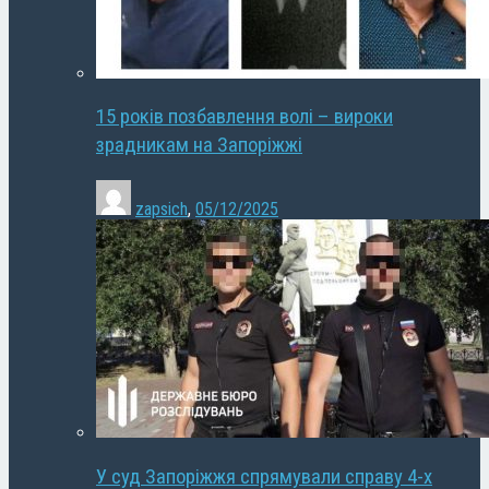
15 років позбавлення волі – вироки
зрадникам на Запоріжжі
zapsich
,
05/12/2025
У суд Запоріжжя спрямували справу 4-х