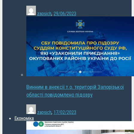
zapsich
,
29/06/2023
Винним в анексії т.о. територій Запорізької
області повідомлено підозру
zapsich
,
17/02/2023
Економіка