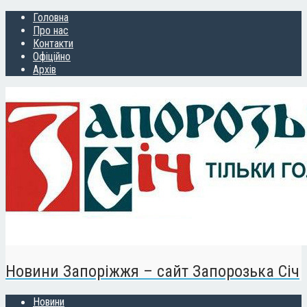
Головна
Про нас
Контакти
Офіційно
Архів
Новини Запоріжжя – сайт Запорозька Січ
Новини