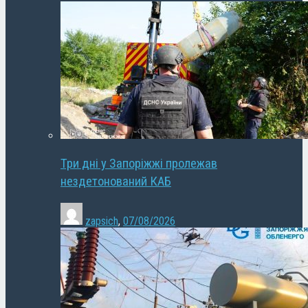
Три дні у Запоріжжі пролежав
нездетонований КАБ
zapsich
,
07/08/2026