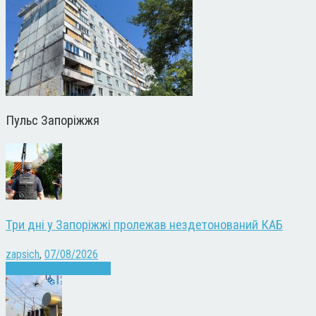
Пульс Запоріжжя
Три дні у Запоріжжі пролежав нездетонований КАБ
zapsich
,
07/08/2026
Війна
Запоріжжя
Новини