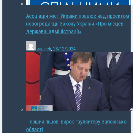
Асоціація міст України працює над проєктом
нової редакції Закону України «Про місцеві
державні адміністрації»
zapsich
,
23/12/2024
Перший пішов: вирок гауляйтеру Запорізької
області