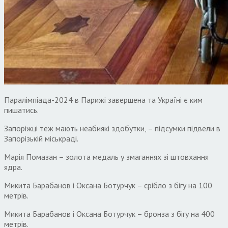
Паралімпіада-2024 в Парижі завершена та Україні є ким
пишатись.
Запоріжці теж мають неабиякі здобутки, – підсумки підвели в
Запорізькій міськраді.
Марія Помазан – золота медаль у змаганнях зі штовхання
ядра.
Микита Барабанов і Оксана Ботурчук – срібло з бігу на 100
метрів.
Микита Барабанов і Оксана Ботурчук – бронза з бігу на 400
метрів.