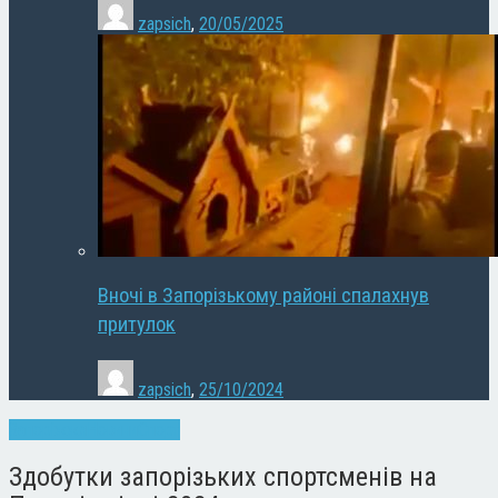
zapsich
,
20/05/2025
Вночі в Запорізькому районі спалахнув
притулок
zapsich
,
25/10/2024
Запоріжжя
Новини
Спорт
Здобутки запорізьких спортсменів на