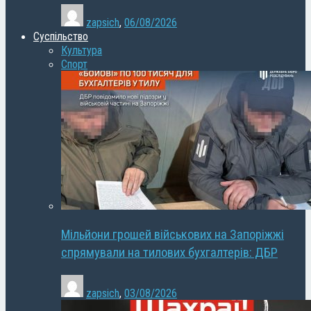
zapsich
,
06/08/2026
Суспільство
Культура
Спорт
Мільйони грошей військових на Запоріжжі
спрямували на тилових бухгалтерів: ДБР
zapsich
,
03/08/2026