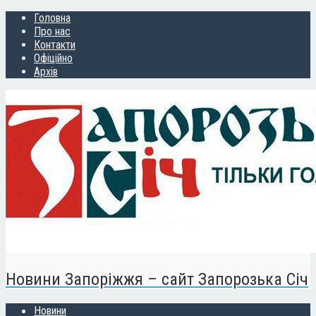
Головна
Про нас
Контакти
Офіційно
Архів
Новини Запоріжжя – сайт Запорозька Січ
Новини