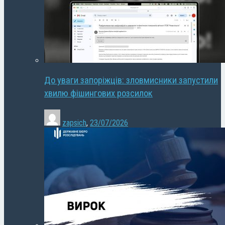
До уваги запоріжців: зловмисники запустили
хвилю фішингових розсилок
zapsich
,
23/07/2026