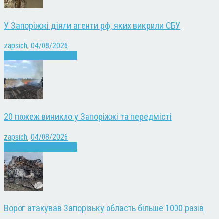
У Запоріжжі діяли агенти рф, яких викрили СБУ
zapsich
,
04/08/2026
Війна
Запоріжжя
Новини
20 пожеж виникло у Запоріжжі та передмісті
zapsich
,
04/08/2026
Війна
Запоріжжя
Новини
Ворог атакував Запорізьку область більше 1000 разів