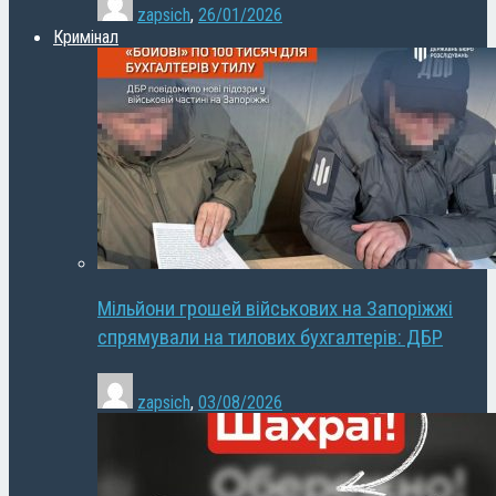
zapsich
,
26/01/2026
Кримінал
Мільйони грошей військових на Запоріжжі
спрямували на тилових бухгалтерів: ДБР
zapsich
,
03/08/2026