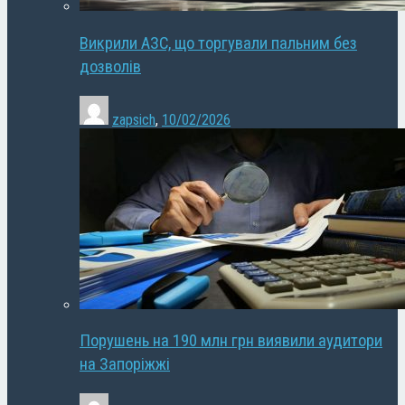
Викрили АЗС, що торгували пальним без
дозволів
zapsich
,
10/02/2026
Порушень на 190 млн грн виявили аудитори
на Запоріжжі