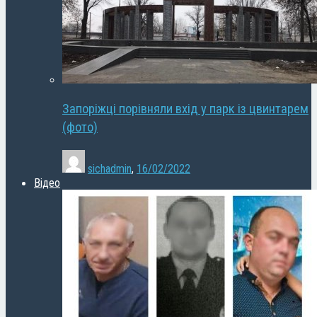
Запоріжці порівняли вхід у парк із цвинтарем
(фото)
sichadmin
,
16/02/2022
Відео