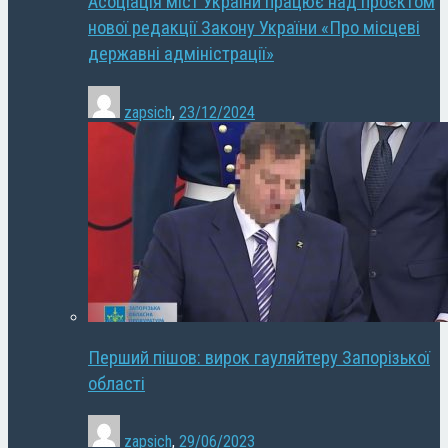
Асоціація міст України працює над проєктом
нової редакції Закону України «Про місцеві
державні адміністрації»
zapsich
,
23/12/2024
Перший пішов: вирок гауляйтеру Запорізької
області
zapsich
,
29/06/2023