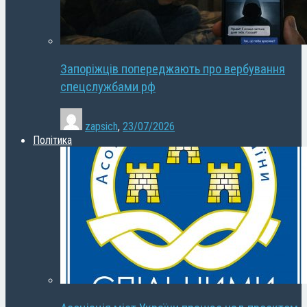
Запоріжців попереджають про вербування
спецслужбами рф
zapsich
,
23/07/2026
Політика