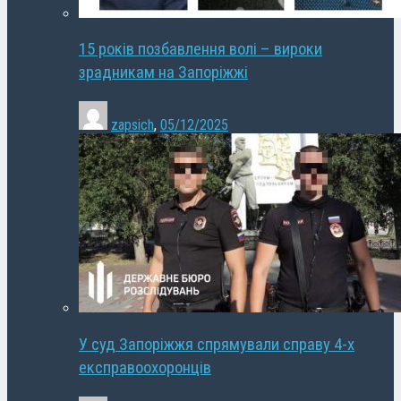
15 років позбавлення волі – вироки
зрадникам на Запоріжжі
zapsich
,
05/12/2025
У суд Запоріжжя спрямували справу 4-х
експравоохоронців