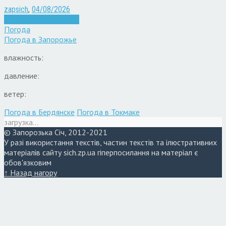
zapsich
,
04/08/2026
Війна
Запоріжжя
Новини
Погода
Погода в
Запорожье
влажность:
давление:
ветер:
Погода в Бердянске
Погода в Токмаке
загрузка...
© Запорозька Січ, 2012-2021
У разі використання текстів, частин текстів та ілюстративних
матеріалів сайту sich.zp.ua гіперпосилання на матеріал є
обов'язковим
↑ Назад нагору