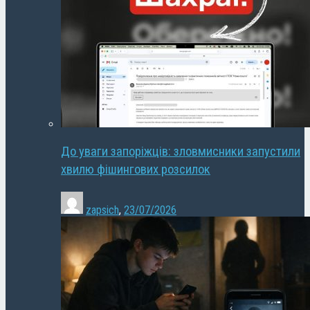
До уваги запоріжців: зловмисники запустили
хвилю фішингових розсилок
zapsich
,
23/07/2026