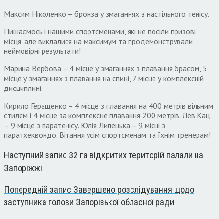
Максим Ніколенко – бронза у змаганнях з настільного тенісу.
Пишаємось і нашими спортсменами, які не посіли призові
місця, але виклалися на максимум та продемонстрували
неймовірні результати!
Марина Вербова – 4 місце у змаганнях з плавання брасом, 5
місце у змаганнях з плавання на спині, 7 місце у комплексній
дисциплині.
Кирило Геращенко – 4 місце з плавання на 400 метрів вільним
стилем і 4 місце за комплексне плавання 200 метрів. Лев Кац
– 9 місце з паратенісу. Юлія Липецька – 9 місці з
паратхеквондо. Вітання усім спортсменам та їхнім тренерам!
Наступний запис
32 га відкритих територій палали на
Запоріжжі
Попередній запис
Завершено розслідування щодо
заступника голови Запорізької обласної ради