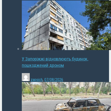
У Запоріжжі відновлюють будинок,
пошкоджений дроном
zapsich
,
07/08/2026