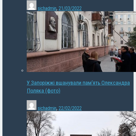
sichadmin
,
21/03/2022
У Запоріжжі вшанували пам’ять Олександра
Поляка (фото)
sichadmin
,
22/02/2022