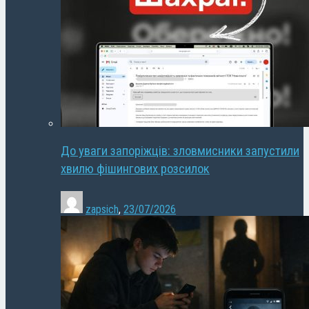
До уваги запоріжців: зловмисники запустили
хвилю фішингових розсилок
zapsich
,
23/07/2026