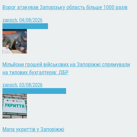
Ворог атакував Запорізьку область більше 1000 разів
zapsich
,
04/08/2026
Війна
Запоріжжя
Новини
Мільйони грошей військових на Запоріжжі спрямували
на тилових бухгалтерів: ДБР
zapsich
,
03/08/2026
Війна
Запоріжжя
Кримінал
Новини
Мапа укриттів у Запоріжжі