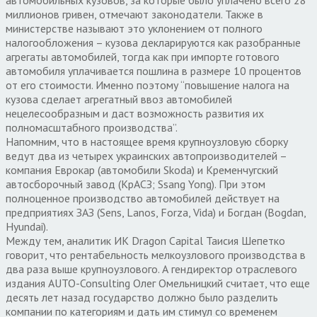
миллионов гривен, отмечают законодатели. Также в
министерстве называют это уклонением от полного
налогообложения – кузова декларируются как разобранные
агрегаты автомобилей, тогда как при импорте готового
автомобиля уплачивается пошлина в размере 10 процентов
от его стоимости. Именно поэтому “повышение налога на
кузова сделает агрегатный ввоз автомобилей
нецелесообразным и даст возможность развития их
полномасштабного производства”.
Напомним, что в настоящее время крупноузловую сборку
ведут два из четырех украинских автопроизводителей –
компания Еврокар (автомобили Skoda) и Кременчугский
автосборочный завод (КрАСЗ; Ssang Yong). При этом
полноценное производство автомобилей действует на
предприятиях ЗАЗ (Sens, Lanos, Forza, Vida) и Богдан (Bogdan,
Hyundai).
Между тем, аналитик ИК Dragon Capital Таисия Шепетко
говорит, что рентабельность мелкоузлового производства в
два раза выше крупноузлового. А гендиректор отраслевого
издания AUTO-Consulting Олег Омельницкий считает, что еще
десять лет назад государство должно было разделить
компании по категориям и дать им стимул со временем