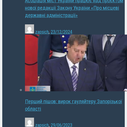
Асоціація міст України працює над проєктом
нової редакції Закону України «Про місцеві
державні адміністрації»
zapsich
,
23/12/2024
Перший пішов: вирок гауляйтеру Запорізької
області
zapsich
,
29/06/2023