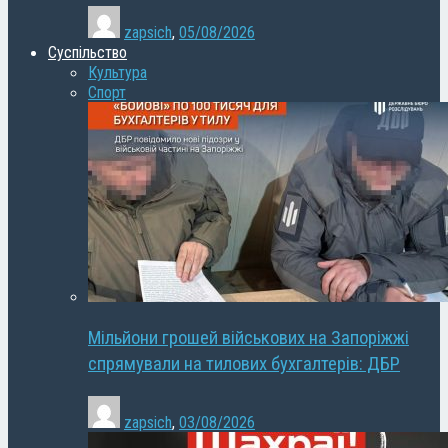
zapsich
,
05/08/2026
Суспільство
Культура
Спорт
Мільйони грошей військових на Запоріжжі
спрямували на тилових бухгалтерів: ДБР
zapsich
,
03/08/2026