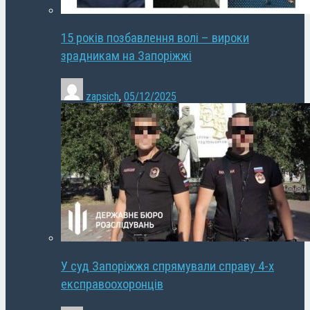
15 років позбавлення волі – вироки
зрадникам на Запоріжжі
zapsich
,
05/12/2025
У суд Запоріжжя спрямували справу 4-х
експравоохоронців