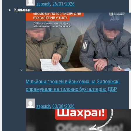
zapsich
,
26/01/2026
Кримінал
Мільйони грошей військових на Запоріжжі
спрямували на тилових бухгалтерів: ДБР
zapsich
,
03/08/2026