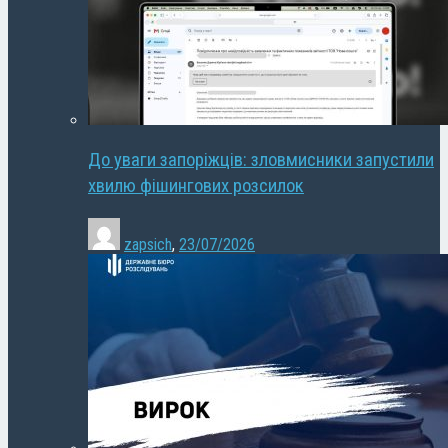
До уваги запоріжців: зловмисники запустили
хвилю фішингових розсилок
zapsich
,
23/07/2026