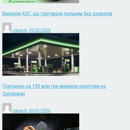
Викрили АЗС, що торгували пальним без дозволів
zapsich
,
10/02/2026
Порушень на 190 млн грн виявили аудитори на
Запоріжжі
zapsich
,
26/01/2026