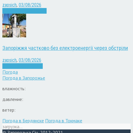
zapsich
,
03/08/2026
Війна
Запоріжжя
Новини
Запоріжжя частково без електроенергії через обстріли
zapsich
,
03/08/2026
Війна
здоров'я
Новини
Погода
Погода в
Запорожье
влажность:
давление:
ветер:
Погода в Бердянске
Погода в Токмаке
загрузка...
© Запорозька Січ, 2012-2021