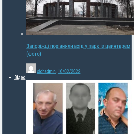
Запоріжці порівняли вхід у парк із цвинтарем
(фото)
sichadmin
,
16/02/2022
Відео