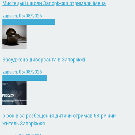
Мистецькі школи Запоріжжя отримали імена
zapsich
,
05/08/2026
Запоріжжя
Культура
Новини
Засуджено диверсанта в Запоріжжі
zapsich
,
05/08/2026
Війна
Запоріжжя
Новини
6 років за розбещення дитини отримав 63-річний
житель Запоріжжя