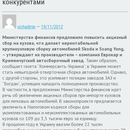
конкурентами
sichadmin
—
19/11/2012
Министерство финансов предложило повысить акцизный
сбор на кузова, что делает нерентабельной
крупноузловую сборку автомобилей Skoda и Ssang Yong,
– утверждают их производители – компания Еврокар и
Кременчугский автосборочный завод.
Таким образом,
сообщает газета “Коммерсантъ-Украина”, в Украине может
стать невыгодной отверточная сборка автомобилей. Однако,
с другой стороны, это усиливает позиции заводов ЗАЗ и
“Богдан”, успевших наладить полноценное производство.
В частности, в предложении Министерства финансов идет
речь об увеличении акцизных сборов при импорте кузовов
для легковых автомобилей. В законопроекте предлагается
увеличить в Налоговом кодексе сборы для
укомплектованных и неукомплектованных автомобильных
кузовов со 109 до 3,5 тысячи евро за единицу.
В прошлом году в Украину ввезли более 22 тысяч
автомобильных кузовов, за которые было уплачено всего 28