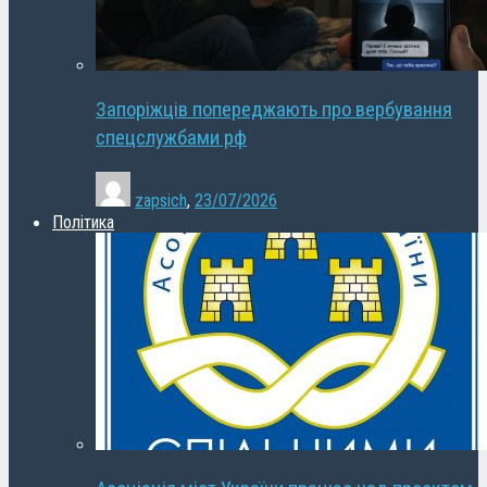
Запоріжців попереджають про вербування
спецслужбами рф
zapsich
,
23/07/2026
Політика