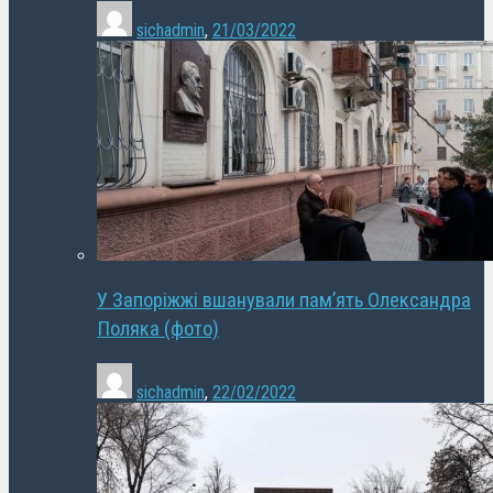
sichadmin
,
21/03/2022
У Запоріжжі вшанували пам’ять Олександра
Поляка (фото)
sichadmin
,
22/02/2022