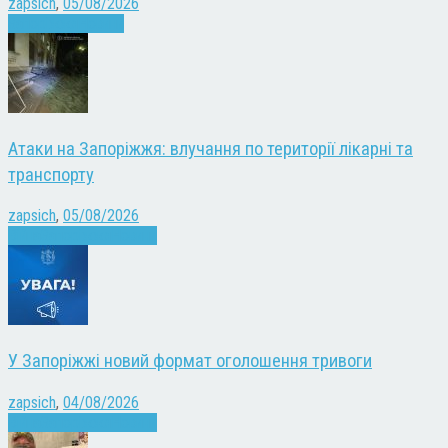
zapsich
,
05/08/2026
Запоріжжя
Новини
Атаки на Запоріжжя: влучання по території лікарні та
транспорту
zapsich
,
05/08/2026
Війна
Запоріжжя
Новини
У Запоріжжі новий формат оголошення тривоги
zapsich
,
04/08/2026
Війна
Запоріжжя
Новини