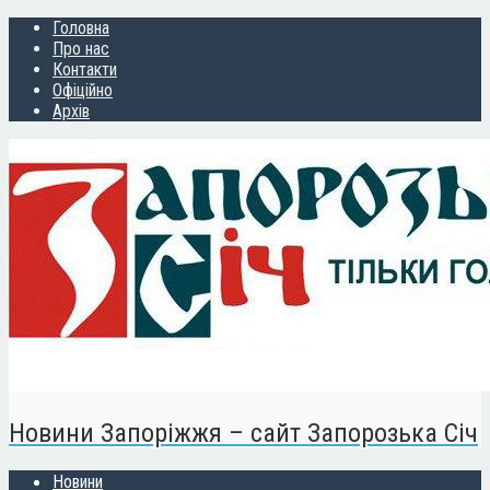
Головна
Про нас
Контакти
Офіційно
Архів
Новини Запоріжжя – сайт Запорозька Січ
Новини