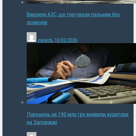
Викрили АЗС, що торгували пальним без
дозволів
zapsich
,
10/02/2026
Порушень на 190 млн грн виявили аудитори
на Запоріжжі