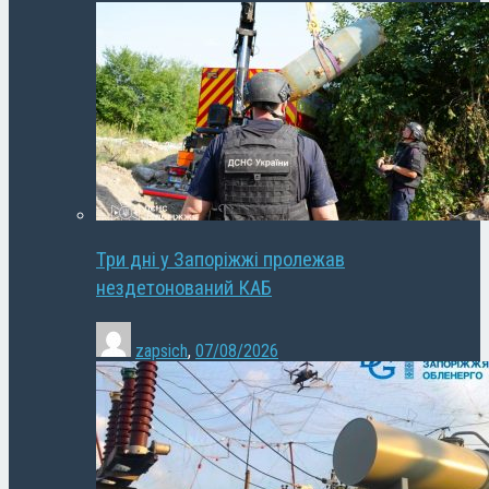
Три дні у Запоріжжі пролежав
нездетонований КАБ
zapsich
,
07/08/2026