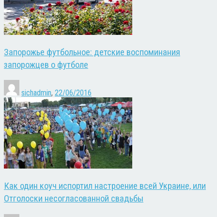
Запорожье футбольное: детские воспоминания
запорожцев о футболе
sichadmin
,
22/06/2016
Как один коуч испортил настроение всей Украине, или
Отголоски несогласованной свадьбы