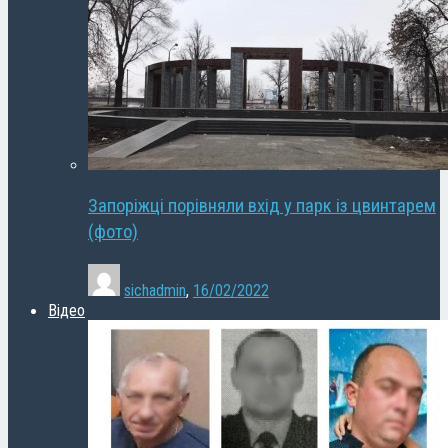
Запоріжці порівняли вхід у парк із цвинтарем
(фото)
sichadmin
,
16/02/2022
Відео