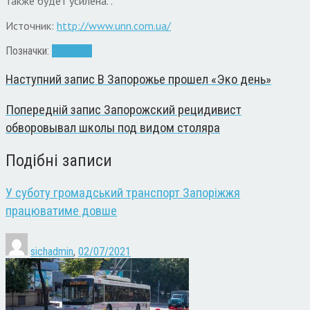
также будет усилена. .
Источник:
http://www.unn.com.ua/
Позначки:
фан-зона
Наступний запис
В Запорожье прошел «Эко день»
Попередній запис
Запорожский рецидивист
обворовывал школы под видом столяра
Подібні записи
У суботу громадський транспорт Запоріжжя
працюватиме довше
sichadmin
,
02/07/2021