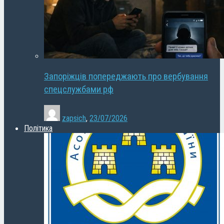
Запоріжців попереджають про вербування
спецслужбами рф
zapsich
,
23/07/2026
Політика