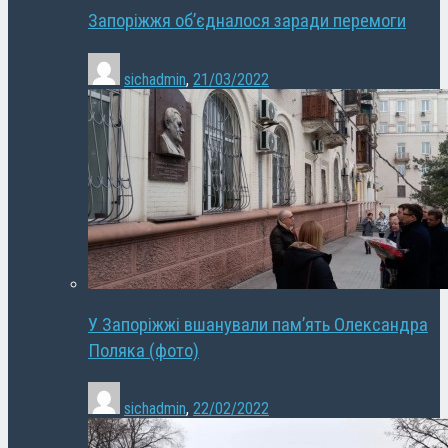
Запоріжжя об’єдналося заради перемоги
sichadmin
,
21/03/2022
У Запоріжжі вшанували пам’ять Олександра
Поляка (фото)
sichadmin
,
22/02/2022