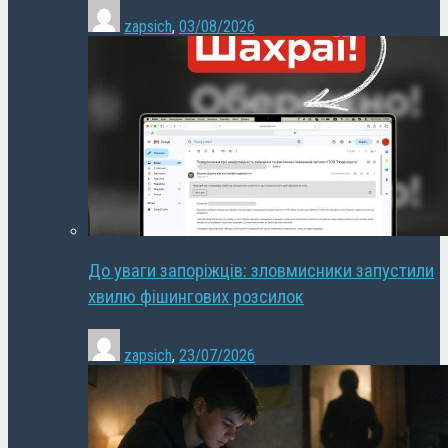
zapsich
,
03/08/2026
До уваги запоріжців: зловмисники запустили
хвилю фішингових розсилок
zapsich
,
23/07/2026