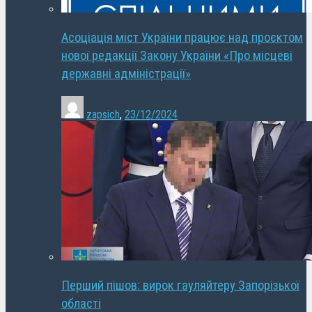
Асоціація міст України працює над проєктом
нової редакції Закону України «Про місцеві
державні адміністрації»
zapsich
,
23/12/2024
Перший пішов: вирок гауляйтеру Запорізької
області