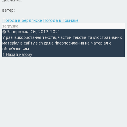
ветер:
Погода в Бердянске
Погода в Токмаке
загрузка...
© Запорозька Січ, 2012-2021
У разі використання текстів, частин текстів та ілюстративних
матеріалів сайту sich.zp.ua гіперпосилання на матеріал є
обов'язковим
↑ Назад нагору