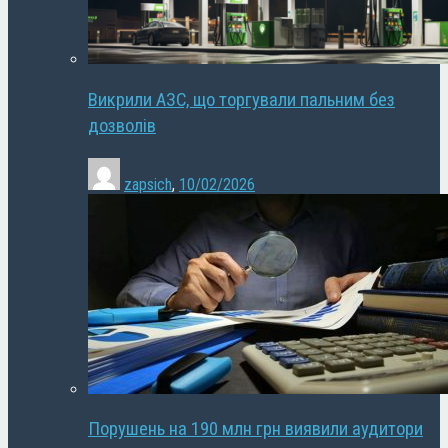
Викрили АЗС, що торгували пальним без
дозволів
zapsich
,
10/02/2026
Порушень на 190 млн грн виявили аудитори