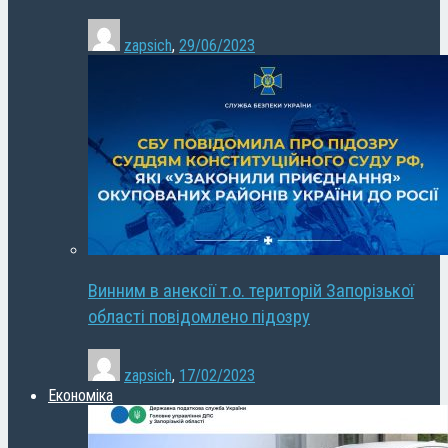
zapsich
,
29/06/2023
Винним в анексії т.о. територій Запорізької
області повідомлено підозру
zapsich
,
17/02/2023
Економіка