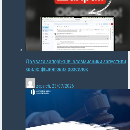
До уваги запоріжців: зловмисники запустили
хвилю фішингових розсилок
zapsich
,
23/07/2026