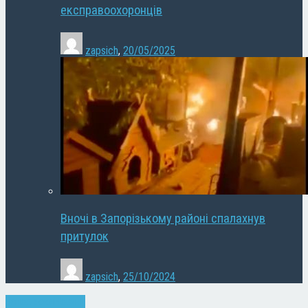
експравоохоронців
zapsich
,
20/05/2025
Вночі в Запорізькому районі спалахнув
притулок
zapsich
,
25/10/2024
Запоріжжя
Новини