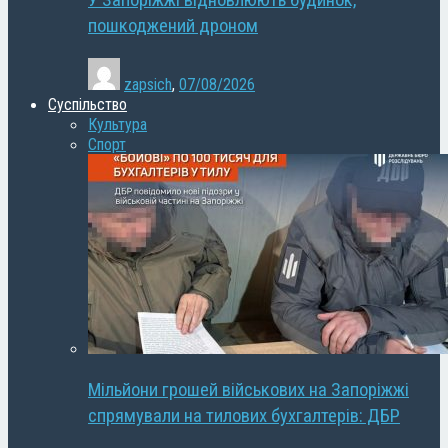
У Запоріжжі відновлюють будинок,
пошкоджений дроном
zapsich
,
07/08/2026
Суспільство
Культура
Спорт
Мільйони грошей військових на Запоріжжі
спрямували на тилових бухгалтерів: ДБР