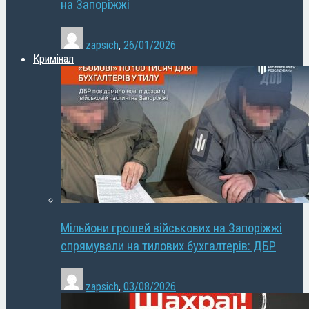
на Запоріжжі
zapsich
,
26/01/2026
Кримінал
Мільйони грошей військових на Запоріжжі
спрямували на тилових бухгалтерів: ДБР
zapsich
,
03/08/2026