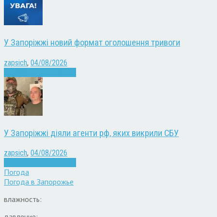
У Запоріжжі новий формат оголошення тривоги
zapsich
,
04/08/2026
Війна
Запоріжжя
Новини
У Запоріжжі діяли агенти рф, яких викрили СБУ
zapsich
,
04/08/2026
Війна
Запоріжжя
Новини
Погода
Погода в
Запорожье
влажность:
давление: