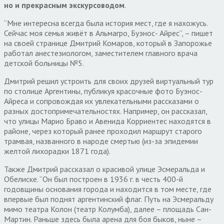
но и прекрасным экскурсоводом
.
“Мне интересна всегда была история мест, где я нахожусь.
Сейчас моя семья живёт в Альмагро, Буэнос- Айрес”, – пишет
на своей странице Дмитрий Комаров, который в Запорожье
работал анестезиологом, заместителем главного врача
детской больницы №5.
Дмитрий решил устроить для своих друзей виртуальный тур
по столице Аргентины, публикуя красочные фото Буэнос-
Айреса и сопровождая их увлекательными рассказами о
разных достопримечательностях. Например, он рассказал,
что улицы Марио Браво и Авенида Корриентес находятся в
районе, через который ранее проходил маршрут старого
трамвая, названного в народе смертью (из-за эпидемии
желтой лихорадки 1871 года).
Также Дмитрий рассказал о красивой улице Эсмеральда и
Обелиске. “Он был построен в 1936 г. в честь 400-й
годовщины основания города и находится в том месте, где
впервые был поднят аргентинский флаг. Путь на Эсмеральду
мимо театра Колон (театр Колумба), далее – площадь Сан-
Мартин. Раньше здесь была арена для боя быков, ныне –