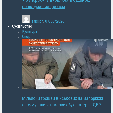
У Запоріжжі відновлюють будинок,
пошкоджений дроном
zapsich
,
07/08/2026
Суспільство
Культура
Спорт
Мільйони грошей військових на Запоріжжі
спрямували на тилових бухгалтерів: ДБР