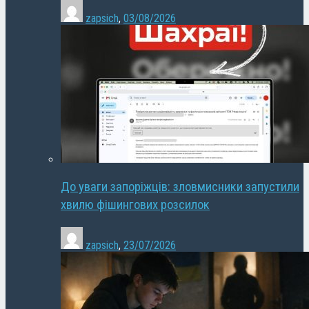
zapsich
,
03/08/2026
До уваги запоріжців: зловмисники запустили
хвилю фішингових розсилок
zapsich
,
23/07/2026