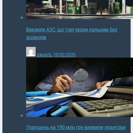
Викрили АЗС, що торгували пальним без
дозволів
zapsich
,
10/02/2026
Порушень на 190 млн грн виявили аудитори