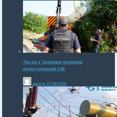
Три дні у Запоріжжі пролежав
нездетонований КАБ
zapsich
,
07/08/2026