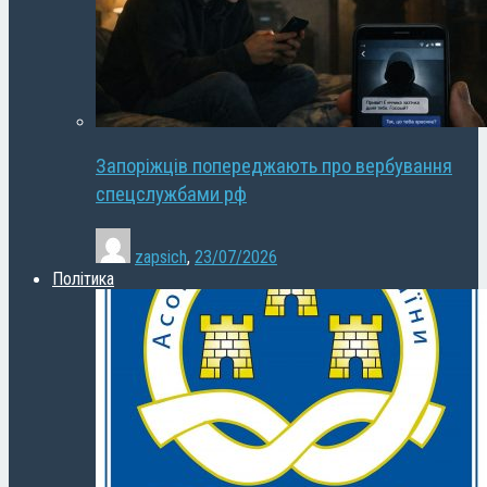
Запоріжців попереджають про вербування
спецслужбами рф
zapsich
,
23/07/2026
Політика