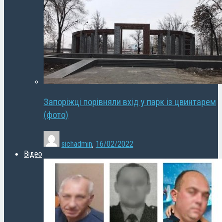
Запоріжці порівняли вхід у парк із цвинтарем
(фото)
sichadmin
,
16/02/2022
Відео