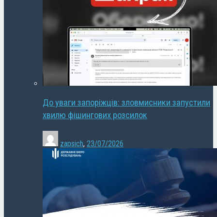
До уваги запоріжців: зловмисники запустили
хвилю фішингових розсилок
zapsich
,
23/07/2026