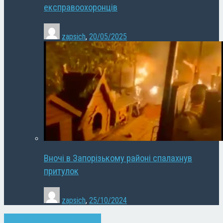
експравоохоронців
zapsich
,
20/05/2025
Вночі в Запорізькому районі спалахнув
притулок
zapsich
,
25/10/2024
Запоріжжя
Новини
Суспільство