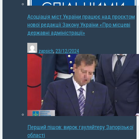
Асоціація міст України працює над проєктом
нової редакції Закону України «Про місцеві
державні адміністрації»
zapsich
,
23/12/2024
Перший пішов: вирок гауляйтеру Запорізької
області