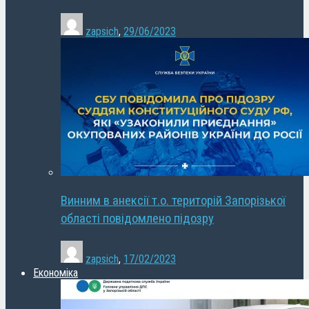
zapsich
,
29/06/2023
Винним в анексії т.о. територій Запорізької
області повідомлено підозру
zapsich
,
17/02/2023
Економіка