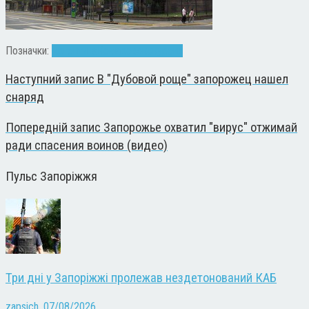
Позначки:
Аргентина
Комаров
экскурсия
Наступний запис
В "Дубовой роще" запорожец нашел
снаряд
Попередній запис
Запорожье охватил "вирус" отжимай
ради спасения воинов (видео)
Пульс Запоріжжя
Три дні у Запоріжжі пролежав нездетонований КАБ
zapsich
,
07/08/2026