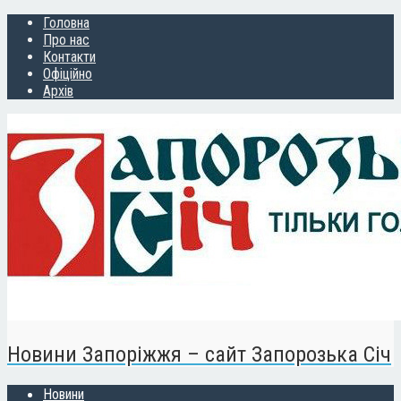
Головна
Про нас
Контакти
Офіційно
Архів
Новини Запоріжжя – сайт Запорозька Січ
Новини