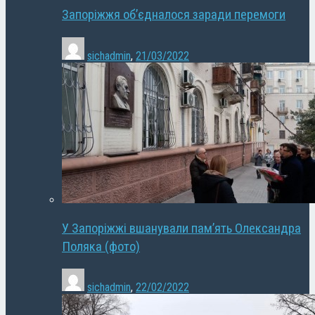
Запоріжжя об’єдналося заради перемоги
sichadmin
,
21/03/2022
У Запоріжжі вшанували пам’ять Олександра
Поляка (фото)
sichadmin
,
22/02/2022