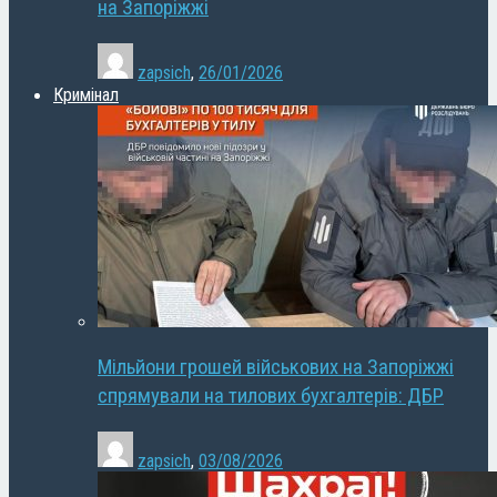
на Запоріжжі
zapsich
,
26/01/2026
Кримінал
Мільйони грошей військових на Запоріжжі
спрямували на тилових бухгалтерів: ДБР
zapsich
,
03/08/2026