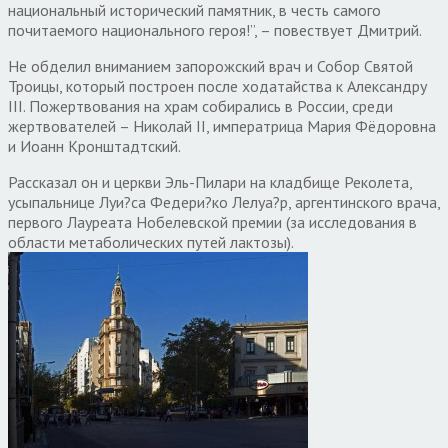
национальный исторический памятник, в честь самого
почитаемого национального героя!”, – повествует Дмитрий.
Не обделил вниманием запорожский врач и Собор Святой
Троицы, который построен после ходатайства к Александру
III. Пожертвования на храм собирались в России, среди
жертвователей – Николай II, императрица Мария Фёдоровна
и Иоанн Кронштадтский.
Рассказал он и церкви Эль-Пилари на кладбище Реколета,
усыпальнице Луи?са Федери?ко Лелуа?р, аргентинского врача,
первого Лауреата Нобелевской премии (за исследования в
области метаболических путей лактозы).